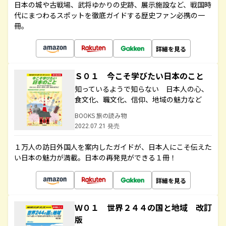
日本の城や古戦場、武将ゆかりの史跡、展示施設など、戦国時
代にまつわるスポットを徹底ガイドする歴史ファン必携の一
冊。
詳細を見る
Ｓ０１ 今こそ学びたい日本のこと
知っているようで知らない 日本人の心、
食文化、職文化、信仰、地域の魅力など
BOOKS 旅の読み物
2022.07.21 発売
１万人の訪日外国人を案内したガイドが、日本人にこそ伝えた
い日本の魅力が満載。日本の再発見ができる１冊！
詳細を見る
Ｗ０１ 世界２４４の国と地域 改訂
版