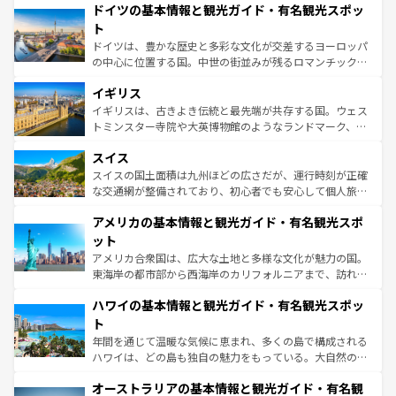
せる。地方によって風土や気候が異なるスペインはその個
ドイツの基本情報と観光ガイド・有名観光スポッ
で、幅広い魅力が詰まっている。華麗な宮殿、歴史的な大
性で訪れる人を魅了する。 なお、新着のスペイン情報は
コ
聖堂、美しいビーチ、そして豊かな自然が、訪れる者を心
ト
ンテンツ一覧
を参照してほしい。
から魅了する。また、フランスは美食の国としても知ら
ドイツは、豊かな歴史と多彩な文化が交差するヨーロッパ
れ、フランス料理はユネスコ無形文化遺産にも登録されて
の中心に位置する国。中世の街並みが残るロマンチック街
いる。シャンパンの発祥地であるランス、プロヴァンスの
道から、未来を先取りするようなモダンな都市まで多様な
香り高いラベンダー畑など、多彩な楽しみ方が可能だ。さ
イギリス
顔を持つこの国は、どこを歩いても飽きることがない。ベ
らに、パリ以外の地域にも魅力が溢れており、どの街角に
ルリンの文化的活気、バイエルン州のアルプスの絶景、そ
イギリスは、古きよき伝統と最先端が共存する国。ウェス
も豊かな歴史と文化が息づいている。パリ以外の個性あふ
してライン川沿いのワイン畑といった風景は必見。ビール
トミンスター寺院や大英博物館のようなランドマーク、歴
れる地方に足を運ぶとそれぞれで全く異なる文化を体験で
とソーセージを味わいながら地元の人と過ごす楽しい時間
史ある大学都市、美しい丘陵地帯や牧歌的な風景など、エ
きるだろう。 なお、新着のフランス情報は
コンテンツ一覧
スイス
は、お酒好きな人にはぜひ体験してほしい。 なお、新着の
リアごとに異なる魅力がある。また、優雅なアフタヌーン
を参照してほしい。
ドイツ情報は
コンテンツ一覧
を参照してほしい。
ティー、ビール好きにはたまらない英国パブ、サッカー観
スイスの国土面積は九州ほどの広さだが、運行時刻が正確
戦など、本場だからこそできる体験も豊富。イギリスを旅
な交通網が整備されており、初心者でも安心して個人旅行
して楽しみつくそう。 なお、新着のイギリス情報は
コンテ
を楽しめる。日本同様に時刻表どおりの旅が可能だ。中世
アメリカの基本情報と観光ガイド・有名観光スポ
ンツ一覧
を参照してほしい。
の建物がそのまま残る町や、スイスならではのユニークな
博物館もあり、アルプス観光だけでなく町歩きも満喫する
ット
ことができる。国民の所得が高いため物価も高いが、旅行
アメリカ合衆国は、広大な土地と多様な文化が魅力の国。
者向けの交通パス提供のサービスもあり、うまく活用すれ
東海岸の都市部から西海岸のカリフォルニアまで、訪れる
ば市内交通費無料で観光を楽しむこともできる。 なお、新
場所ごとに異なる風景と体験が待っている。ニューヨーク
着のスイス情報は
コンテンツ一覧
を参照してほしい。
ハワイの基本情報と観光ガイド・有名観光スポッ
のような巨大都市は、観光、ショッピング、エンターテイ
ンメントが詰まった刺激的なスポットだ。一方、アメリカ
ト
西部には大自然が広がり、グランドキャニオンやイエロー
年間を通じて温暖な気候に恵まれ、多くの島で構成される
ストーン国立公園といった絶景が堪能できる。さらに、南
ハワイは、どの島も独自の魅力をもっている。大自然の神
部のニューオーリンズでは、音楽と美食が融合した独特の
秘を感じたいなら、火山が生み出した壮大な景観を誇るハ
文化が魅力。旅行者はアメリカの各地域で異なる魅力を楽
オーストラリアの基本情報と観光ガイド・有名観
ワイ島は見逃せない。また、定番の観光地といえばオアフ