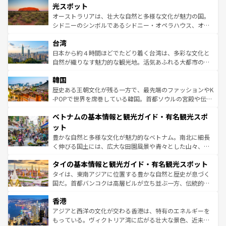
しみながら、その多様性と豊かな歴史を感じることができ
島だが、静かな自然を求めるならマウイ島やカウアイ島が
光スポット
るだろう。車でのロードトリップや列車の旅も、アメリカ
おすすめ。エメラルドグリーンに輝く海をはじめ、豊かな
オーストラリアは、壮大な自然と多様な文化が魅力の国。
ならではの贅沢な旅のスタイルだ。 なお、新着のアメリカ
文化や歴史が息づいている。「アロハスピリット」と呼ば
シドニーのシンボルであるシドニー・オペラハウス、オー
情報は
コンテンツ一覧
を参照してほしい。
れるおもてなしの心で訪れる人々を迎えてくれるハワイの
ストラリア東海岸北部に広がる大サンゴ礁地帯グレートバ
人々、おいしいローカルフードやハワイアンミュージッ
台湾
リアリーフや大陸中央部にそびえるウルル（エアーズロッ
ク、伝統的なフラダンスなど、すべてがハワイの魅力を彩
ク）、タスマニアの美しい原生林やケアンズの熱帯雨林な
日本から約４時間ほどでたどり着く台湾は、多彩な文化と
っている。訪れるたびに新しい発見と感動が待っているハ
ど、見どころがたくさん。また、カフェやワイン、オージ
自然が織りなす魅力的な観光地。活気あふれる大都市の台
ワイを、存分に味わってほしい。 なお、新着のハワイ情報
ービーフなどの食文化も豊かで、美味しいものであふれて
北やノスタルジックな町並みが人気な九份（ジォウフェ
は
コンテンツ一覧
を参照してほしい。
韓国
いる。アクティビティも充実しており、サーフィンやダイ
ン）、静ひつな山岳地帯である台湾東部など、都市の喧騒
ビング、ハイキングなど、アウトドア好きにはたまらな
と山間の静けさが共存しており、訪れる人に新しい発見と
歴史ある王朝文化が残る一方で、最先端のファッションやK
い。オーストラリアの多彩な魅力を存分に味わいつくそ
驚きをもたらしてくれる。また、奥深い台湾の食文化も魅
-POPで世界を席巻している韓国。首都ソウルの宮殿や伝統
う。 なお、新着のオーストラリア情報は
コンテンツ一覧
を
力で、夜市などの屋台グルメから高級料理、ヘルシーで美
家屋が並ぶエリアでは韓国の歴史と文化に浸ることがで
参照してほしい。
ベトナムの基本情報と観光ガイド・有名観光スポ
容にもいいと評判のスイーツなど、バラエティ豊かな料理
き、地方に足を延ばせば四季折々の自然美を楽しむことが
が味わえる。 なお、新着の台湾情報は
コンテンツ一覧
を参
できる。そして、キムチや焼肉、絶品のストリートフード
ット
照してほしい。
まで、さまざまな韓国料理が待っている。夜には、韓国な
豊かな自然と多様な文化が魅力的なベトナム。南北に細長
らではのナイトライフも堪能できる。あたたかいホスピタ
く伸びる国土には、広大な田園風景や青々とした山々、世
リティに包まれながら、韓国の多彩な魅力を心ゆくまで味
界遺産に登録された壮大な自然景観が点在し、都市部では
わってみてほしい。 なお、新着の韓国情報は
コンテンツ一
タイの基本情報と観光ガイド・有名観光スポット
急速な発展と共に伝統が息づく。ハノイの古い町並みやホ
覧
を参照してほしい。
ーチミン市のフランス統治時代の建物も、独特の雰囲気を
タイは、東南アジアに位置する豊かな自然と歴史が息づく
醸し出している。また、バラエティの豊かさとおいしさで
国だ。首都バンコクは高層ビルが立ち並ぶ一方、伝統的な
世界中の食通を魅了してやまないベトナム料理も魅力のひ
寺院や市場がいたるところに点在し、古きよき文化と現代
香港
とつ。フォーやバインミー、ベトナムコーヒーなどは、ぜ
の活気が交差している。北部ではチェンマイなどの山岳地
ひ現地で味わいたい。どの地域を訪れてもあたたかい人々
帯で自然と触れ合い、南部ではプーケットやクラビの美し
アジアと西洋の文化が交わる香港は、特有のエネルギーを
が旅行者を迎えてくれるので、きっと忘れられない旅にな
いビーチでリゾート気分を楽しむことができる。タイ料理
もっている。ヴィクトリア湾に広がる壮大な景色、近未来