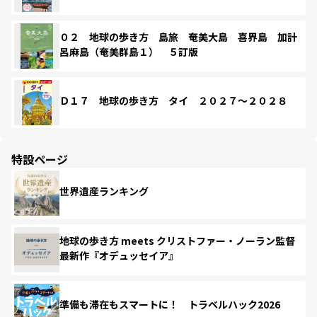
０２ 地球の歩き方 島旅 奄美大島 喜界島 加計
呂麻島（奄美群島１） ５訂版
Ｄ１７ 地球の歩き方 タイ ２０２７～２０２８
特設ページ
世界遺産ランキング
地球の歩き方 meets クリストファー・ノーラン監督
最新作『オデュッセイア』
準備も滞在もスマートに！ トラベルハック2026