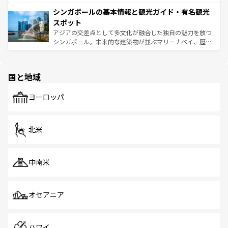
るはずだ。 なお、新着のベトナム情報は
コンテンツ一覧
を
は世界的に有名で、屋台から高級レストランまで味覚を刺
的なアートスポット、そして歴史と現代が融合した町並
参照してほしい。
シンガポールの基本情報と観光ガイド・有名観光
激する。気候は一年中温暖で、どの季節にも異なる楽しみ
み、どこを訪れても感動するはず。観光スポットが密集し
が待っている。親しみやすいタイの人々、仏教を中心とし
ており、効率よく見どころを回れるのも魅力。息をのむよ
スポット
た文化、そして多様な観光資源が、訪れる旅人を魅了し続
うな絶景から文化的な体験まで、香港を存分に楽しみ尽く
アジアの交差点として多文化が融合した独自の魅力を放つ
ける。 なお、新着のタイ情報は
コンテンツ一覧
を参照して
そう。 なお、新着の香港情報は
コンテンツ一覧
を参照して
シンガポール。未来的な建築物が並ぶマリーナベイ、歴史
ほしい。
ほしい。
と伝統を感じられるエスニックタウン、多数の緑豊かな公
園や自然保護区など、自然が調和した近代的な景観と文化
の多様性あふれるカラフルな町は、どこを歩いても新しい
国と地域
発見がある。さらに、治安のよさや充実した公共交通機関
も、旅行者にとっては魅力的なポイント。グルメも豊富
で、ホーカーズは地元の風情を楽しめる外せないスポット
ヨーロッパ
だ。訪れる人を飽きさせないシンガポールで、多様な魅力
を体感しよう。 なお、新着のシンガポール情報は
コンテン
ツ一覧
を参照してほしい。
北米
中南米
オセアニア
ハワイ