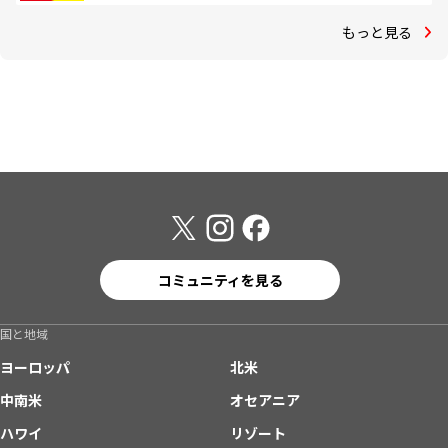
もっと見る
コミュニティを見る
国と地域
ヨーロッパ
北米
中南米
オセアニア
ハワイ
リゾート