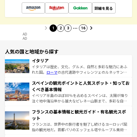
詳細を見る
…
1
2
3
16
AD
AD
人気の国と地域から探す
イタリア
イタリアは歴史、文化、グルメ、自然と多彩な魅力にあふ
れた国。
ローマ
の古代遺跡やフィレンツェのルネッサンス
美術、ヴェネツィアの運河など、歴史あるスポットはもち
スペインの観光ポイントと人気スポット・知ってお
ろん、トスカーナの美しい田園風景やアマルフィ海岸の絶
景など、自然景観も見逃せない。観光の合間には、本場の
くべき基本情報
ピザやパスタなど、絶品のイタリア料理を堪能することも
イベリア半島のほぼ80％を占めるスペインは、太陽が降り
できる。朝目覚めてから夜眠るまで、すべての瞬間を楽し
注ぐ地中海沿岸から雄大なピレネー山脈まで、多彩な自然
ませてくれるイタリアで、忘れられない旅をしてみよう！
と文化が詰まったヨーロッパ屈指の旅行先だ。多様な地域
なお、新着のイタリア情報は
コンテンツ一覧
を参照してほ
フランスの基本情報と観光ガイド・有名観光スポ
文化が根付くこの国では、情熱的なフラメンコ、熱気あふ
しい。
れる闘牛、そして美味しいタパスが生活の一部となってい
ット
る。首都マドリードの洗練された雰囲気や、バルセロナの
フランスは、世界中の旅行者を魅了し続けるヨーロッパ屈
アートに溢れた街角から、地方では古代ローマ遺跡や中世
指の観光地だ。首都パリのエッフェル塔やルーブル美術館
の城塞都市、穏やかなビーチリゾートまで多彩な表情を見
といった象徴的なスポットから、田舎町の古風な美しさま