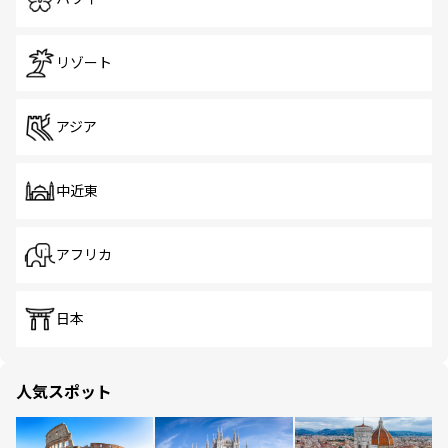
リゾート
アジア
中近東
アフリカ
日本
人気スポット