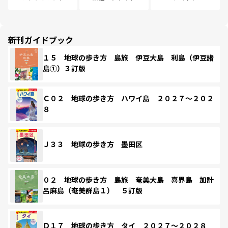
新刊ガイドブック
１５ 地球の歩き方 島旅 伊豆大島 利島（伊豆諸
島①）３訂版
Ｃ０２ 地球の歩き方 ハワイ島 ２０２７～２０２
８
Ｊ３３ 地球の歩き方 墨田区
０２ 地球の歩き方 島旅 奄美大島 喜界島 加計
呂麻島（奄美群島１） ５訂版
Ｄ１７ 地球の歩き方 タイ ２０２７～２０２８