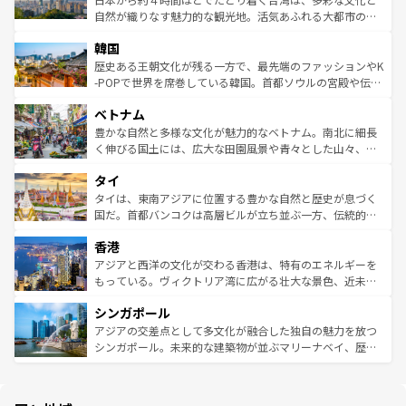
ク、伝統的なフラダンスなど、すべてがハワイの魅力を彩
ど、見どころがたくさん。また、カフェやワイン、オージ
自然が織りなす魅力的な観光地。活気あふれる大都市の台
っている。訪れるたびに新しい発見と感動が待っているハ
ービーフなどの食文化も豊かで、美味しいものであふれて
北やノスタルジックな町並みが人気な九份（ジォウフェ
ワイを、存分に味わってほしい。 なお、新着のハワイ情報
韓国
いる。アクティビティも充実しており、サーフィンやダイ
ン）、静ひつな山岳地帯である台湾東部など、都市の喧騒
は
コンテンツ一覧
を参照してほしい。
ビング、ハイキングなど、アウトドア好きにはたまらな
と山間の静けさが共存しており、訪れる人に新しい発見と
歴史ある王朝文化が残る一方で、最先端のファッションやK
い。オーストラリアの多彩な魅力を存分に味わいつくそ
驚きをもたらしてくれる。また、奥深い台湾の食文化も魅
-POPで世界を席巻している韓国。首都ソウルの宮殿や伝統
う。 なお、新着のオーストラリア情報は
コンテンツ一覧
を
力で、夜市などの屋台グルメから高級料理、ヘルシーで美
家屋が並ぶエリアでは韓国の歴史と文化に浸ることがで
参照してほしい。
ベトナム
容にもいいと評判のスイーツなど、バラエティ豊かな料理
き、地方に足を延ばせば四季折々の自然美を楽しむことが
が味わえる。 なお、新着の台湾情報は
コンテンツ一覧
を参
できる。そして、キムチや焼肉、絶品のストリートフード
豊かな自然と多様な文化が魅力的なベトナム。南北に細長
照してほしい。
まで、さまざまな韓国料理が待っている。夜には、韓国な
く伸びる国土には、広大な田園風景や青々とした山々、世
らではのナイトライフも堪能できる。あたたかいホスピタ
界遺産に登録された壮大な自然景観が点在し、都市部では
タイ
リティに包まれながら、韓国の多彩な魅力を心ゆくまで味
急速な発展と共に伝統が息づく。ハノイの古い町並みやホ
わってみてほしい。 なお、新着の韓国情報は
コンテンツ一
ーチミン市のフランス統治時代の建物も、独特の雰囲気を
タイは、東南アジアに位置する豊かな自然と歴史が息づく
覧
を参照してほしい。
醸し出している。また、バラエティの豊かさとおいしさで
国だ。首都バンコクは高層ビルが立ち並ぶ一方、伝統的な
世界中の食通を魅了してやまないベトナム料理も魅力のひ
寺院や市場がいたるところに点在し、古きよき文化と現代
香港
とつ。フォーやバインミー、ベトナムコーヒーなどは、ぜ
の活気が交差している。北部ではチェンマイなどの山岳地
ひ現地で味わいたい。どの地域を訪れてもあたたかい人々
帯で自然と触れ合い、南部ではプーケットやクラビの美し
アジアと西洋の文化が交わる香港は、特有のエネルギーを
が旅行者を迎えてくれるので、きっと忘れられない旅にな
いビーチでリゾート気分を楽しむことができる。タイ料理
もっている。ヴィクトリア湾に広がる壮大な景色、近未来
るはずだ。 なお、新着のベトナム情報は
コンテンツ一覧
を
は世界的に有名で、屋台から高級レストランまで味覚を刺
的なアートスポット、そして歴史と現代が融合した町並
参照してほしい。
シンガポール
激する。気候は一年中温暖で、どの季節にも異なる楽しみ
み、どこを訪れても感動するはず。観光スポットが密集し
が待っている。親しみやすいタイの人々、仏教を中心とし
ており、効率よく見どころを回れるのも魅力。息をのむよ
アジアの交差点として多文化が融合した独自の魅力を放つ
た文化、そして多様な観光資源が、訪れる旅人を魅了し続
うな絶景から文化的な体験まで、香港を存分に楽しみ尽く
シンガポール。未来的な建築物が並ぶマリーナベイ、歴史
ける。 なお、新着のタイ情報は
コンテンツ一覧
を参照して
そう。 なお、新着の香港情報は
コンテンツ一覧
を参照して
と伝統を感じられるエスニックタウン、多数の緑豊かな公
ほしい。
ほしい。
園や自然保護区など、自然が調和した近代的な景観と文化
の多様性あふれるカラフルな町は、どこを歩いても新しい