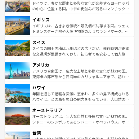
性で訪れる人を魅了する。 なお、新着のスペイン情報は
コ
聖堂、美しいビーチ、そして豊かな自然が、訪れる者を心
ドイツは、豊かな歴史と多彩な文化が交差するヨーロッパ
ンテンツ一覧
を参照してほしい。
から魅了する。また、フランスは美食の国としても知ら
の中心に位置する国。中世の街並みが残るロマンチック街
れ、フランス料理はユネスコ無形文化遺産にも登録されて
道から、未来を先取りするようなモダンな都市まで多様な
イギリス
いる。シャンパンの発祥地であるランス、プロヴァンスの
顔を持つこの国は、どこを歩いても飽きることがない。ベ
香り高いラベンダー畑など、多彩な楽しみ方が可能だ。さ
ルリンの文化的活気、バイエルン州のアルプスの絶景、そ
イギリスは、古きよき伝統と最先端が共存する国。ウェス
らに、パリ以外の地域にも魅力が溢れており、どの街角に
してライン川沿いのワイン畑といった風景は必見。ビール
トミンスター寺院や大英博物館のようなランドマーク、歴
も豊かな歴史と文化が息づいている。パリ以外の個性あふ
とソーセージを味わいながら地元の人と過ごす楽しい時間
史ある大学都市、美しい丘陵地帯や牧歌的な風景など、エ
れる地方に足を運ぶとそれぞれで全く異なる文化を体験で
スイス
は、お酒好きな人にはぜひ体験してほしい。 なお、新着の
リアごとに異なる魅力がある。また、優雅なアフタヌーン
きるだろう。 なお、新着のフランス情報は
コンテンツ一覧
ドイツ情報は
コンテンツ一覧
を参照してほしい。
ティー、ビール好きにはたまらない英国パブ、サッカー観
スイスの国土面積は九州ほどの広さだが、運行時刻が正確
を参照してほしい。
戦など、本場だからこそできる体験も豊富。イギリスを旅
な交通網が整備されており、初心者でも安心して個人旅行
して楽しみつくそう。 なお、新着のイギリス情報は
コンテ
を楽しめる。日本同様に時刻表どおりの旅が可能だ。中世
アメリカ
ンツ一覧
を参照してほしい。
の建物がそのまま残る町や、スイスならではのユニークな
博物館もあり、アルプス観光だけでなく町歩きも満喫する
アメリカ合衆国は、広大な土地と多様な文化が魅力の国。
ことができる。国民の所得が高いため物価も高いが、旅行
東海岸の都市部から西海岸のカリフォルニアまで、訪れる
者向けの交通パス提供のサービスもあり、うまく活用すれ
場所ごとに異なる風景と体験が待っている。ニューヨーク
ハワイ
ば市内交通費無料で観光を楽しむこともできる。 なお、新
のような巨大都市は、観光、ショッピング、エンターテイ
着のスイス情報は
コンテンツ一覧
を参照してほしい。
ンメントが詰まった刺激的なスポットだ。一方、アメリカ
年間を通じて温暖な気候に恵まれ、多くの島で構成される
西部には大自然が広がり、グランドキャニオンやイエロー
ハワイは、どの島も独自の魅力をもっている。大自然の神
ストーン国立公園といった絶景が堪能できる。さらに、南
秘を感じたいなら、火山が生み出した壮大な景観を誇るハ
オーストラリア
部のニューオーリンズでは、音楽と美食が融合した独特の
ワイ島は見逃せない。また、定番の観光地といえばオアフ
文化が魅力。旅行者はアメリカの各地域で異なる魅力を楽
島だが、静かな自然を求めるならマウイ島やカウアイ島が
オーストラリアは、壮大な自然と多様な文化が魅力の国。
しみながら、その多様性と豊かな歴史を感じることができ
おすすめ。エメラルドグリーンに輝く海をはじめ、豊かな
シドニーのシンボルであるシドニー・オペラハウス、オー
るだろう。車でのロードトリップや列車の旅も、アメリカ
文化や歴史が息づいている。「アロハスピリット」と呼ば
ストラリア東海岸北部に広がる大サンゴ礁地帯グレートバ
ならではの贅沢な旅のスタイルだ。 なお、新着のアメリカ
台湾
れるおもてなしの心で訪れる人々を迎えてくれるハワイの
リアリーフや大陸中央部にそびえるウルル（エアーズロッ
情報は
コンテンツ一覧
を参照してほしい。
人々、おいしいローカルフードやハワイアンミュージッ
ク）、タスマニアの美しい原生林やケアンズの熱帯雨林な
日本から約４時間ほどでたどり着く台湾は、多彩な文化と