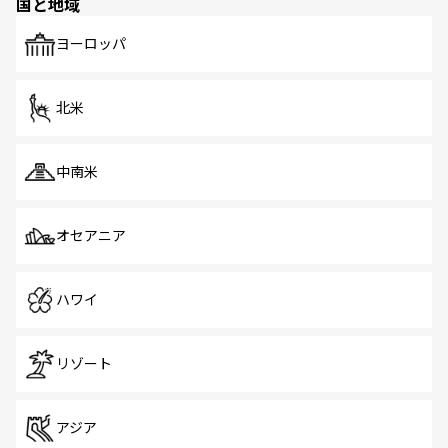
国と地域
発見がある。さらに、治安のよさや充実した公共交通機関
も、旅行者にとっては魅力的なポイント。グルメも豊富
で、ホーカーズは地元の風情を楽しめる外せないスポット
ヨーロッパ
だ。訪れる人を飽きさせないシンガポールで、多様な魅力
を体感しよう。 なお、新着のシンガポール情報は
コンテン
ツ一覧
を参照してほしい。
北米
中南米
オセアニア
ハワイ
リゾート
アジア