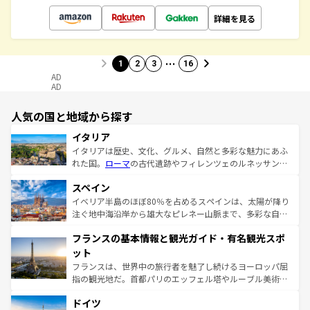
詳細を見る
…
1
2
3
16
AD
AD
人気の国と地域から探す
イタリア
イタリアは歴史、文化、グルメ、自然と多彩な魅力にあふ
れた国。
ローマ
の古代遺跡やフィレンツェのルネッサンス
美術、ヴェネツィアの運河など、歴史あるスポットはもち
スペイン
ろん、トスカーナの美しい田園風景やアマルフィ海岸の絶
景など、自然景観も見逃せない。観光の合間には、本場の
イベリア半島のほぼ80％を占めるスペインは、太陽が降り
ピザやパスタなど、絶品のイタリア料理を堪能することも
注ぐ地中海沿岸から雄大なピレネー山脈まで、多彩な自然
できる。朝目覚めてから夜眠るまで、すべての瞬間を楽し
と文化が詰まったヨーロッパ屈指の旅行先だ。多様な地域
フランスの基本情報と観光ガイド・有名観光スポ
ませてくれるイタリアで、忘れられない旅をしてみよう！
文化が根付くこの国では、情熱的なフラメンコ、熱気あふ
なお、新着のイタリア情報は
コンテンツ一覧
を参照してほ
れる闘牛、そして美味しいタパスが生活の一部となってい
ット
しい。
る。首都マドリードの洗練された雰囲気や、バルセロナの
フランスは、世界中の旅行者を魅了し続けるヨーロッパ屈
アートに溢れた街角から、地方では古代ローマ遺跡や中世
指の観光地だ。首都パリのエッフェル塔やルーブル美術館
の城塞都市、穏やかなビーチリゾートまで多彩な表情を見
といった象徴的なスポットから、田舎町の古風な美しさま
せる。地方によって風土や気候が異なるスペインはその個
ドイツ
で、幅広い魅力が詰まっている。華麗な宮殿、歴史的な大