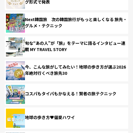
グ形式で発表
Next韓国旅 次の韓国旅行がもっと楽しくなる 旅先・
グルメ・テクニック
旬な“あの人”が「旅」をテーマに語るインタビュー連
載 MY TRAVEL STORY
今、こんな旅がしてみたい！地球の歩き方が選ぶ2026
年絶対行くべき旅先30
コスパもタイパもかなえる！賢者の旅テクニック
地球の歩き方♥偏愛ハワイ