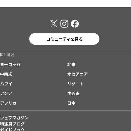
コミュニティを見る
国と地域
ヨーロッパ
北米
中南米
オセアニア
ハワイ
リゾート
アジア
中近東
アフリカ
日本
ウェブマガジン
特派員ブログ
ガイドブック