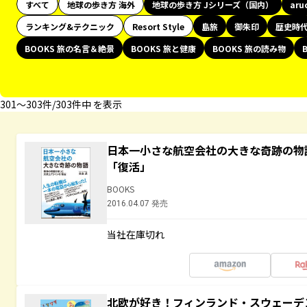
すべて
地球の歩き方 海外
地球の歩き方 Jシリーズ（国内）
aru
ランキング&テクニック
Resort Style
島旅
御朱印
歴史時
BOOKS 旅の名言＆絶景
BOOKS 旅と健康
BOOKS 旅の読み物
301〜303件/303件中 を表示
日本一小さな航空会社の大きな奇跡の物
「復活」
BOOKS
2016.04.07 発売
当社在庫切れ
北欧が好き！フィンランド・スウェーデ