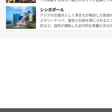
のむような絶景から文化的な体験まで、香港を存分に楽し
シンガポール
報は
コンテンツ一覧
を参照してほしい。
アジアの交差点として多文化が融合した独自
ぶマリーナベイ、歴史と伝統を感じられるエ
区など、自然が調和した近代的な景観と文化
も新しい発見がある。さらに、治安のよさや
的なポイント。グルメも豊富で、ホーカーズ
れる人を飽きさせないシンガポールで、多様な魅力を体感しよ
ル情報は
コンテンツ一覧
を参照してほしい。