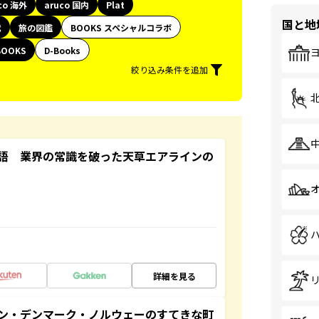
co 海外
aruco 国内
Plat
国と地
代
旅の図鑑
BOOKS スペシャルコラボ
BOOKS
D-Books
絞り込み条件を追加
語 業界の常識を破った天草エアラインの
詳細を見る
ン・デンマーク・ノルウェーのすてきな町