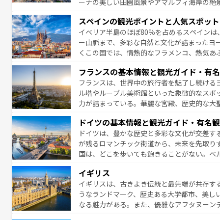
ーナの美しい田園風景やアマルフィ海岸の絶
は、本場のピザやパスタなど、絶品のイタリ
スペインの観光ポイントと人気スポット
夜眠るまで、すべての瞬間を楽しませてくれ
イベリア半島のほぼ80％を占めるスペインは
なお、新着のイタリア情報は
コンテンツ一覧
ー山脈まで、多彩な自然と文化が詰まったヨ
くこの国では、情熱的なフラメンコ、熱気あ
となっている。首都マドリードの洗練された
フランスの基本情報と観光ガイド・有名
ら、地方では古代ローマ遺跡や中世の城塞都
フランスは、世界中の旅行者を魅了し続ける
せる。地方によって風土や気候が異なるスペイン
ル塔やルーブル美術館といった象徴的なスポ
新着のスペイン情報は
コンテンツ一覧
を参照
力が詰まっている。華麗な宮殿、歴史的な大
る者を心から魅了する。また、フランスは美
ドイツの基本情報と観光ガイド・有名観
無形文化遺産にも登録されている。シャンパ
ドイツは、豊かな歴史と多彩な文化が交差す
いラベンダー畑など、多彩な楽しみ方が可能
が残るロマンチック街道から、未来を先取り
り、どの街角にも豊かな歴史と文化が息づい
国は、どこを歩いても飽きることがない。ベ
絶景、そしてライン川沿いのワイン畑といっ
一覧
を参照してほしい。
イギリス
ら地元の人と過ごす楽しい時間は、お酒好きな人にはぜ
イギリスは、古きよき伝統と最先端が共存す
イツ情報は
コンテンツ一覧
を参照してほしい
うなランドマーク、歴史ある大学都市、美し
なる魅力がある。また、優雅なアフタヌーン
ッカー観戦など、本場だからこそできる体験も