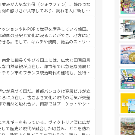
町並みが人気な九份（ジォウフェン）、静ひつな
ストラリア情報は
コンテンツ一覧
を参照してほしい。
山間の静けさが共存しており、訪れる人に新しい
い台湾の食文化も魅力で、夜市などの屋台グルメ
判のスイーツなど、バラエティ豊かな料理が味わ
ッションやK-POPで世界を席巻している韓国。
覧
を参照してほしい。
は韓国の歴史と文化に浸ることができ、地方に足
できる。そして、キムチや焼肉、絶品のストリー
いる。夜には、韓国ならではのナイトライフも堪
れながら、韓国の多彩な魅力を心ゆくまで味わっ
。南北に細長く伸びる国土には、広大な田園風景
テンツ一覧
を参照してほしい。
大な自然景観が点在し、都市部では急速な発展と
ーチミン市のフランス統治時代の建物も、独特の
の豊かさとおいしさで世界中の食通を魅了してや
やバインミー、ベトナムコーヒーなどは、ぜひ現
歴史が息づく国だ。首都バンコクは高層ビルが立
かい人々が旅行者を迎えてくれるので、きっと忘
ころに点在し、古きよき文化と現代の活気が交差
お、新着のベトナム情報は
コンテンツ一覧
を参照してほし
帯で自然と触れ合い、南部ではプーケットやクラ
とができる。タイ料理は世界的に有名で、屋台か
は一年中温暖で、どの季節にも異なる楽しみが待
エネルギーをもっている。ヴィクトリア湾に広が
中心とした文化、そして多様な観光資源が、訪れ
そして歴史と現代が融合した町並み、どこを訪れ
イ情報は
コンテンツ一覧
を参照してほしい。
おり、効率よく見どころを回れるのも魅力。息を