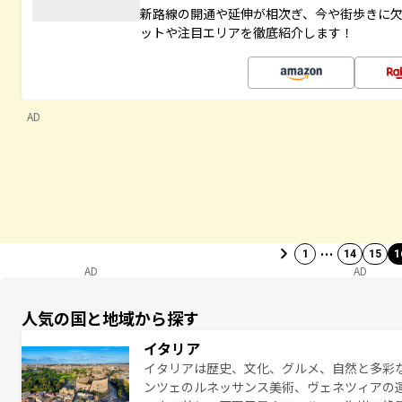
新路線の開通や延伸が相次ぎ、今や街歩きに
ットや注目エリアを徹底紹介します！
AD
…
1
14
15
1
AD
AD
人気の国と地域から探す
イタリア
イタリアは歴史、文化、グルメ、自然と多彩
ンツェのルネッサンス美術、ヴェネツィアの