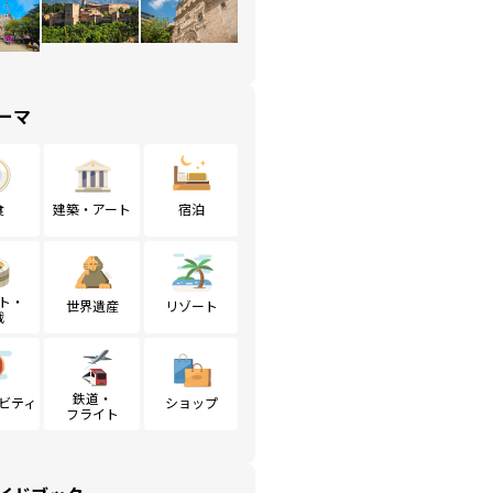
ーマ
食
建築・アート
宿泊
ト・
世界遺産
リゾート
戦
鉄道・
ビティ
ショップ
フライト