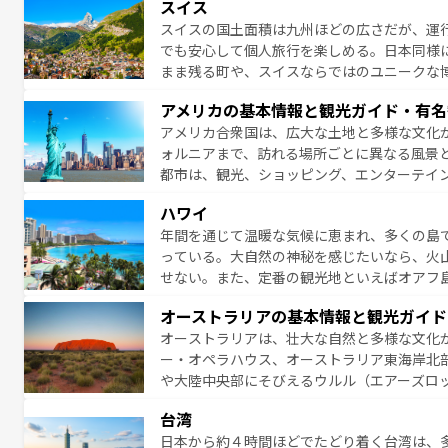
スイス
お、新着のイギリス情報は
コンテンツ一覧
を
スイスの国土面積は九州ほどの広さだが、運
でも安心して個人旅行を楽しめる。日本同様
まま残る町や、スイスならではのユニークな
満喫することができる。国民の所得が高いた
アメリカの基本情報と観光ガイド・有名
ービスもあり、うまく活用すれば市内交通費無料で
アメリカ合衆国は、広大な土地と多様な文化
のスイス情報は
コンテンツ一覧
を参照してほ
ォルニアまで、訪れる場所ごとに異なる風景
都市は、観光、ショッピング、エンターテイ
アメリカ西部には大自然が広がり、グランド
ハワイ
絶景が堪能できる。さらに、南部のニューオ
年間を通じて温暖な気候に恵まれ、多くの島
が魅力。旅行者はアメリカの各地域で異なる
っている。大自然の神秘を感じたいなら、火
感じることができるだろう。車でのロードト
せない。また、定番の観光地といえばオアフ
旅のスタイルだ。 なお、新着のアメリカ情
アイ島がおすすめ。エメラルドグリーンに輝
オーストラリアの基本情報と観光ガイド
る。「アロハスピリット」と呼ばれるおもて
オーストラリアは、壮大な自然と多様な文化
人々、おいしいローカルフードやハワイアン
ー・オペラハウス、オーストラリア東海岸北
がハワイの魅力を彩っている。訪れるたびに
や大陸中央部にそびえるウルル（エアーズロ
味わってほしい。 なお、新着のハワイ情報は
熱帯雨林など、見どころがたくさん。また、
台湾
豊かで、美味しいものであふれている。アク
日本から約４時間ほどでたどり着く台湾は、
ング、ハイキングなど、アウトドア好きには