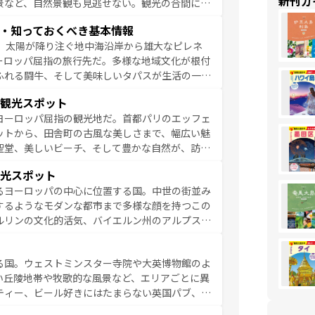
新刊ガ
景など、自然景観も見逃せない。観光の合間に
ア料理を堪能することもできる。朝目覚めてから
・知っておくべき基本情報
るイタリアで、忘れられない旅をしてみよう！
、太陽が降り注ぐ地中海沿岸から雄大なピレネ
を参照してほしい。
ーロッパ屈指の旅行先だ。多様な地域文化が根付
ふれる闘牛、そして美味しいタパスが生活の一部
雰囲気や、バルセロナのアートに溢れた街角か
観光スポット
市、穏やかなビーチリゾートまで多彩な表情を見
ヨーロッパ屈指の観光地だ。首都パリのエッフェ
はその個性で訪れる人を魅了する。 なお、
ットから、田舎町の古風な美しさまで、幅広い魅
してほしい。
聖堂、美しいビーチ、そして豊かな自然が、訪れ
食の国としても知られ、フランス料理はユネスコ
光スポット
ンの発祥地であるランス、プロヴァンスの香り高
るヨーロッパの中心に位置する国。中世の街並み
だ。さらに、パリ以外の地域にも魅力が溢れてお
するようなモダンな都市まで多様な顔を持つこの
ている。パリ以外の個性あふれる地方に足を運ぶ
ルリンの文化的活気、バイエルン州のアルプスの
とそれぞれで全く異なる文化を体験できるだろう。 なお、新着のフランス情報は
コンテンツ
た風景は必見。ビールとソーセージを味わいなが
ひ体験してほしい。 なお、新着のド
る国。ウェストミンスター寺院や大英博物館のよ
。
い丘陵地帯や牧歌的な風景など、エリアごとに異
ティー、ビール好きにはたまらない英国パブ、サ
豊富。イギリスを旅して楽しみつくそう。 な