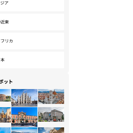
アジア
中近東
アフリカ
日本
ポット