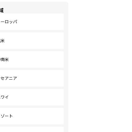
域
ヨーロッパ
北米
中南米
オセアニア
ハワイ
リゾート