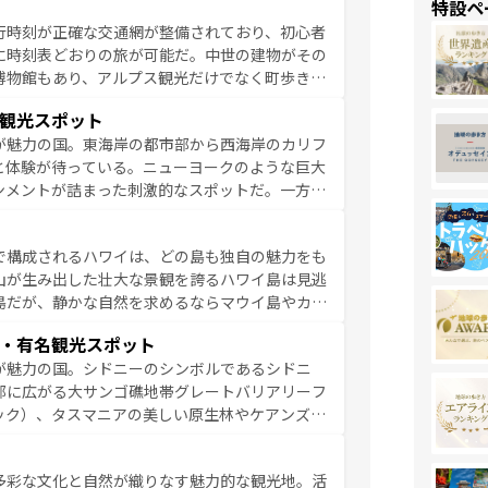
特設ペ
参照してほしい。
行時刻が正確な交通網が整備されており、初心者
に時刻表どおりの旅が可能だ。中世の建物がその
博物館もあり、アルプス観光だけでなく町歩きも
め物価も高いが、旅行者向けの交通パス提供のサ
観光スポット
観光を楽しむこともできる。 なお、新着
が魅力の国。東海岸の都市部から西海岸のカリフ
しい。
と体験が待っている。ニューヨークのような巨大
ンメントが詰まった刺激的なスポットだ。一方、
キャニオンやイエローストーン国立公園といった
ーリンズでは、音楽と美食が融合した独特の文化
で構成されるハワイは、どの島も独自の魅力をも
魅力を楽しみながら、その多様性と豊かな歴史を
山が生み出した壮大な景観を誇るハワイ島は見逃
リップや列車の旅も、アメリカならではの贅沢な
島だが、静かな自然を求めるならマウイ島やカウ
報は
コンテンツ一覧
を参照してほしい。
く海をはじめ、豊かな文化や歴史が息づいてい
・有名観光スポット
なしの心で訪れる人々を迎えてくれるハワイの
が魅力の国。シドニーのシンボルであるシドニ
ミュージック、伝統的なフラダンスなど、すべて
部に広がる大サンゴ礁地帯グレートバリアリーフ
新しい発見と感動が待っているハワイを、存分に
ック）、タスマニアの美しい原生林やケアンズの
コンテンツ一覧
を参照してほしい。
カフェやワイン、オージービーフなどの食文化も
ティビティも充実しており、サーフィンやダイビ
多彩な文化と自然が織りなす魅力的な観光地。活
たまらない。オーストラリアの多彩な魅力を存分