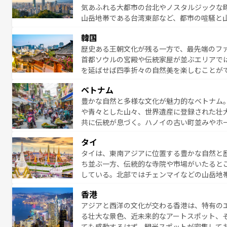
気あふれる大都市の台北やノスタルジックな
に味わいつくそう。 なお、新着のオー
山岳地帯である台湾東部など、都市の喧騒と
発見と驚きをもたらしてくれる。また、奥深
韓国
から高級料理、ヘルシーで美容にもいいと評
歴史ある王朝文化が残る一方で、最先端のファ
える。 なお、新着の台湾情報は
コンテンツ一
首都ソウルの宮殿や伝統家屋が並ぶエリアで
を延ばせば四季折々の自然美を楽しむことが
トフードまで、さまざまな韓国料理が待って
ベトナム
能できる。あたたかいホスピタリティに包ま
豊かな自然と多様な文化が魅力的なベトナム
てみてほしい。 なお、新着の韓国情報は
コン
や青々とした山々、世界遺産に登録された壮
共に伝統が息づく。ハノイの古い町並みやホ
雰囲気を醸し出している。また、バラエティ
タイ
まないベトナム料理も魅力のひとつ。フォー
タイは、東南アジアに位置する豊かな自然と
地で味わいたい。どの地域を訪れてもあたた
ち並ぶ一方、伝統的な寺院や市場がいたると
れられない旅になるはずだ。 な
している。北部ではチェンマイなどの山岳地
い。
ビの美しいビーチでリゾート気分を楽しむこ
香港
ら高級レストランまで味覚を刺激する。気候
アジアと西洋の文化が交わる香港は、特有の
っている。親しみやすいタイの人々、仏教を
る壮大な景色、近未来的なアートスポット、
る旅人を魅了し続ける。 なお、新着のタ
ても感動するはず。観光スポットが密集して