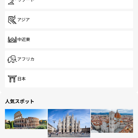
リゾート
アジア
中近東
アフリカ
日本
人気スポット