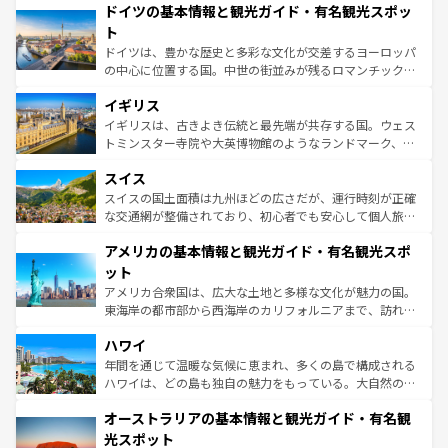
せる。地方によって風土や気候が異なるスペインはその個
ドイツの基本情報と観光ガイド・有名観光スポッ
で、幅広い魅力が詰まっている。華麗な宮殿、歴史的な大
性で訪れる人を魅了する。 なお、新着のスペイン情報は
コ
聖堂、美しいビーチ、そして豊かな自然が、訪れる者を心
ト
ンテンツ一覧
を参照してほしい。
から魅了する。また、フランスは美食の国としても知ら
ドイツは、豊かな歴史と多彩な文化が交差するヨーロッパ
れ、フランス料理はユネスコ無形文化遺産にも登録されて
の中心に位置する国。中世の街並みが残るロマンチック街
いる。シャンパンの発祥地であるランス、プロヴァンスの
道から、未来を先取りするようなモダンな都市まで多様な
香り高いラベンダー畑など、多彩な楽しみ方が可能だ。さ
イギリス
顔を持つこの国は、どこを歩いても飽きることがない。ベ
らに、パリ以外の地域にも魅力が溢れており、どの街角に
ルリンの文化的活気、バイエルン州のアルプスの絶景、そ
イギリスは、古きよき伝統と最先端が共存する国。ウェス
も豊かな歴史と文化が息づいている。パリ以外の個性あふ
してライン川沿いのワイン畑といった風景は必見。ビール
トミンスター寺院や大英博物館のようなランドマーク、歴
れる地方に足を運ぶとそれぞれで全く異なる文化を体験で
とソーセージを味わいながら地元の人と過ごす楽しい時間
史ある大学都市、美しい丘陵地帯や牧歌的な風景など、エ
きるだろう。 なお、新着のフランス情報は
コンテンツ一覧
スイス
は、お酒好きな人にはぜひ体験してほしい。 なお、新着の
リアごとに異なる魅力がある。また、優雅なアフタヌーン
を参照してほしい。
ドイツ情報は
コンテンツ一覧
を参照してほしい。
ティー、ビール好きにはたまらない英国パブ、サッカー観
スイスの国土面積は九州ほどの広さだが、運行時刻が正確
戦など、本場だからこそできる体験も豊富。イギリスを旅
な交通網が整備されており、初心者でも安心して個人旅行
して楽しみつくそう。 なお、新着のイギリス情報は
コンテ
を楽しめる。日本同様に時刻表どおりの旅が可能だ。中世
アメリカの基本情報と観光ガイド・有名観光スポ
ンツ一覧
を参照してほしい。
の建物がそのまま残る町や、スイスならではのユニークな
博物館もあり、アルプス観光だけでなく町歩きも満喫する
ット
ことができる。国民の所得が高いため物価も高いが、旅行
アメリカ合衆国は、広大な土地と多様な文化が魅力の国。
者向けの交通パス提供のサービスもあり、うまく活用すれ
東海岸の都市部から西海岸のカリフォルニアまで、訪れる
ば市内交通費無料で観光を楽しむこともできる。 なお、新
場所ごとに異なる風景と体験が待っている。ニューヨーク
着のスイス情報は
コンテンツ一覧
を参照してほしい。
ハワイ
のような巨大都市は、観光、ショッピング、エンターテイ
ンメントが詰まった刺激的なスポットだ。一方、アメリカ
年間を通じて温暖な気候に恵まれ、多くの島で構成される
西部には大自然が広がり、グランドキャニオンやイエロー
ハワイは、どの島も独自の魅力をもっている。大自然の神
ストーン国立公園といった絶景が堪能できる。さらに、南
秘を感じたいなら、火山が生み出した壮大な景観を誇るハ
オーストラリアの基本情報と観光ガイド・有名観
部のニューオーリンズでは、音楽と美食が融合した独特の
ワイ島は見逃せない。また、定番の観光地といえばオアフ
文化が魅力。旅行者はアメリカの各地域で異なる魅力を楽
島だが、静かな自然を求めるならマウイ島やカウアイ島が
光スポット