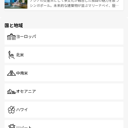
アジアの交差点として多文化が融合した独自の魅力を放つ
た文化、そして多様な観光資源が、訪れる旅人を魅了し続
うな絶景から文化的な体験まで、香港を存分に楽しみ尽く
シンガポール。未来的な建築物が並ぶマリーナベイ、歴史
ける。 なお、新着のタイ情報は
コンテンツ一覧
を参照して
そう。 なお、新着の香港情報は
コンテンツ一覧
を参照して
と伝統を感じられるエスニックタウン、多数の緑豊かな公
ほしい。
ほしい。
園や自然保護区など、自然が調和した近代的な景観と文化
の多様性あふれるカラフルな町は、どこを歩いても新しい
国と地域
発見がある。さらに、治安のよさや充実した公共交通機関
も、旅行者にとっては魅力的なポイント。グルメも豊富
で、ホーカーズは地元の風情を楽しめる外せないスポット
ヨーロッパ
だ。訪れる人を飽きさせないシンガポールで、多様な魅力
を体感しよう。 なお、新着のシンガポール情報は
コンテン
ツ一覧
を参照してほしい。
北米
中南米
オセアニア
ハワイ