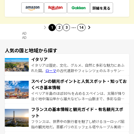
詳細を見る
…
1
2
3
14
AD
AD
人気の国と地域から探す
イタリア
イタリアは歴史、文化、グルメ、自然と多彩な魅力にあふ
れた国。
ローマ
の古代遺跡やフィレンツェのルネッサンス
美術、ヴェネツィアの運河など、歴史あるスポットはもち
スペインの観光ポイントと人気スポット・知ってお
ろん、トスカーナの美しい田園風景やアマルフィ海岸の絶
景など、自然景観も見逃せない。観光の合間には、本場の
くべき基本情報
ピザやパスタなど、絶品のイタリア料理を堪能することも
イベリア半島のほぼ80％を占めるスペインは、太陽が降り
できる。朝目覚めてから夜眠るまで、すべての瞬間を楽し
注ぐ地中海沿岸から雄大なピレネー山脈まで、多彩な自然
ませてくれるイタリアで、忘れられない旅をしてみよう！
と文化が詰まったヨーロッパ屈指の旅行先だ。多様な地域
なお、新着のイタリア情報は
コンテンツ一覧
を参照してほ
フランスの基本情報と観光ガイド・有名観光スポ
文化が根付くこの国では、情熱的なフラメンコ、熱気あふ
しい。
れる闘牛、そして美味しいタパスが生活の一部となってい
ット
る。首都マドリードの洗練された雰囲気や、バルセロナの
フランスは、世界中の旅行者を魅了し続けるヨーロッパ屈
アートに溢れた街角から、地方では古代ローマ遺跡や中世
指の観光地だ。首都パリのエッフェル塔やルーブル美術館
の城塞都市、穏やかなビーチリゾートまで多彩な表情を見
といった象徴的なスポットから、田舎町の古風な美しさま