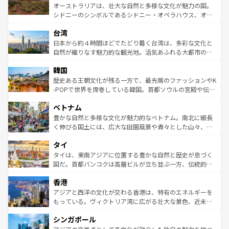
しみながら、その多様性と豊かな歴史を感じることができ
おすすめ。エメラルドグリーンに輝く海をはじめ、豊かな
オーストラリアは、壮大な自然と多様な文化が魅力の国。
るだろう。車でのロードトリップや列車の旅も、アメリカ
文化や歴史が息づいている。「アロハスピリット」と呼ば
シドニーのシンボルであるシドニー・オペラハウス、オー
ならではの贅沢な旅のスタイルだ。 なお、新着のアメリカ
れるおもてなしの心で訪れる人々を迎えてくれるハワイの
ストラリア東海岸北部に広がる大サンゴ礁地帯グレートバ
情報は
コンテンツ一覧
を参照してほしい。
人々、おいしいローカルフードやハワイアンミュージッ
台湾
リアリーフや大陸中央部にそびえるウルル（エアーズロッ
ク、伝統的なフラダンスなど、すべてがハワイの魅力を彩
ク）、タスマニアの美しい原生林やケアンズの熱帯雨林な
日本から約４時間ほどでたどり着く台湾は、多彩な文化と
っている。訪れるたびに新しい発見と感動が待っているハ
ど、見どころがたくさん。また、カフェやワイン、オージ
自然が織りなす魅力的な観光地。活気あふれる大都市の台
ワイを、存分に味わってほしい。 なお、新着のハワイ情報
ービーフなどの食文化も豊かで、美味しいものであふれて
北やノスタルジックな町並みが人気な九份（ジォウフェ
は
コンテンツ一覧
を参照してほしい。
韓国
いる。アクティビティも充実しており、サーフィンやダイ
ン）、静ひつな山岳地帯である台湾東部など、都市の喧騒
ビング、ハイキングなど、アウトドア好きにはたまらな
と山間の静けさが共存しており、訪れる人に新しい発見と
歴史ある王朝文化が残る一方で、最先端のファッションやK
い。オーストラリアの多彩な魅力を存分に味わいつくそ
驚きをもたらしてくれる。また、奥深い台湾の食文化も魅
-POPで世界を席巻している韓国。首都ソウルの宮殿や伝統
う。 なお、新着のオーストラリア情報は
コンテンツ一覧
を
力で、夜市などの屋台グルメから高級料理、ヘルシーで美
家屋が並ぶエリアでは韓国の歴史と文化に浸ることがで
参照してほしい。
ベトナム
容にもいいと評判のスイーツなど、バラエティ豊かな料理
き、地方に足を延ばせば四季折々の自然美を楽しむことが
が味わえる。 なお、新着の台湾情報は
コンテンツ一覧
を参
できる。そして、キムチや焼肉、絶品のストリートフード
豊かな自然と多様な文化が魅力的なベトナム。南北に細長
照してほしい。
まで、さまざまな韓国料理が待っている。夜には、韓国な
く伸びる国土には、広大な田園風景や青々とした山々、世
らではのナイトライフも堪能できる。あたたかいホスピタ
界遺産に登録された壮大な自然景観が点在し、都市部では
タイ
リティに包まれながら、韓国の多彩な魅力を心ゆくまで味
急速な発展と共に伝統が息づく。ハノイの古い町並みやホ
わってみてほしい。 なお、新着の韓国情報は
コンテンツ一
ーチミン市のフランス統治時代の建物も、独特の雰囲気を
タイは、東南アジアに位置する豊かな自然と歴史が息づく
覧
を参照してほしい。
醸し出している。また、バラエティの豊かさとおいしさで
国だ。首都バンコクは高層ビルが立ち並ぶ一方、伝統的な
世界中の食通を魅了してやまないベトナム料理も魅力のひ
寺院や市場がいたるところに点在し、古きよき文化と現代
香港
とつ。フォーやバインミー、ベトナムコーヒーなどは、ぜ
の活気が交差している。北部ではチェンマイなどの山岳地
ひ現地で味わいたい。どの地域を訪れてもあたたかい人々
帯で自然と触れ合い、南部ではプーケットやクラビの美し
アジアと西洋の文化が交わる香港は、特有のエネルギーを
が旅行者を迎えてくれるので、きっと忘れられない旅にな
いビーチでリゾート気分を楽しむことができる。タイ料理
もっている。ヴィクトリア湾に広がる壮大な景色、近未来
るはずだ。 なお、新着のベトナム情報は
コンテンツ一覧
を
は世界的に有名で、屋台から高級レストランまで味覚を刺
的なアートスポット、そして歴史と現代が融合した町並
参照してほしい。
シンガポール
激する。気候は一年中温暖で、どの季節にも異なる楽しみ
み、どこを訪れても感動するはず。観光スポットが密集し
が待っている。親しみやすいタイの人々、仏教を中心とし
ており、効率よく見どころを回れるのも魅力。息をのむよ