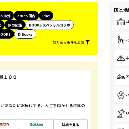
国と地
co 海外
aruco 国内
Plat
代
旅の図鑑
BOOKS スペシャルコラボ
BOOKS
D-Books
絞り込み条件を追加
景１００
」があなたにお届けする、人生を輝かせる中国の
詳細を見る