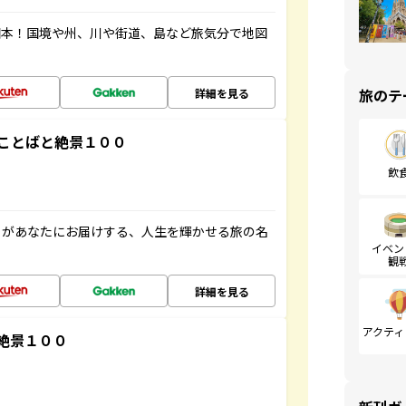
図本！国境や州、川や街道、島など旅気分で地図
旅のテ
詳細を見る
ことばと絶景１００
飲
」があなたにお届けする、人生を輝かせる旅の名
イベン
観
詳細を見る
アクティ
絶景１００