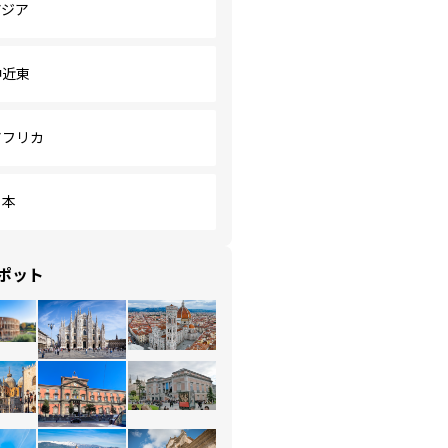
アジア
中近東
アフリカ
日本
ポット