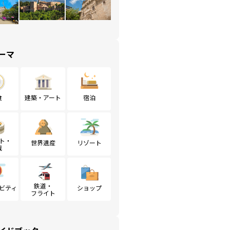
ーマ
食
建築・アート
宿泊
ト・
世界遺産
リゾート
戦
鉄道・
ビティ
ショップ
フライト