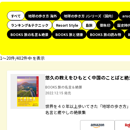
すべて
地球の歩き方 海外
地球の歩き方 Jシリーズ（国内）
aru
ランキング&テクニック
Resort Style
島旅
御朱印
歴史時
BOOKS 旅の名言＆絶景
BOOKS 旅と健康
BOOKS 旅の読み物
1〜20件/402件中 を表示
悠久の教えをひもとく中国のことばと絶
BOOKS 旅の名言＆絶景
2022.12.15 発売
世界を４０年以上歩いてきた「地球の歩き方
名言と癒やしの絶景集