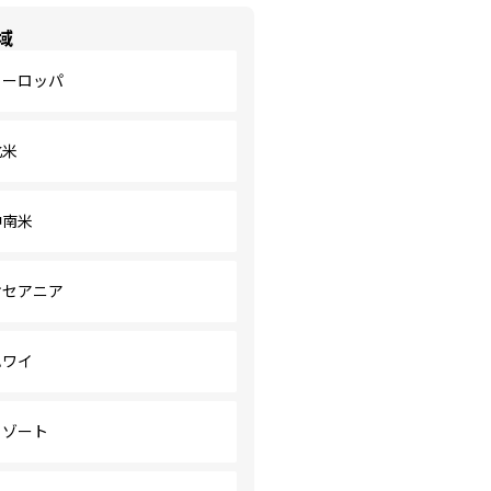
域
ヨーロッパ
北米
中南米
オセアニア
ハワイ
リゾート