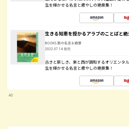
生を輝かせる名言と癒やしの絶景集！
生きる知恵を授かるアラブのことばと絶
BOOKS 旅の名言＆絶景
2022.07.14 発売
古きと新しき、東と西が調和するオリエンタ
生を輝かせる名言と癒やしの絶景集！
AD