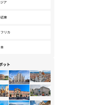
アジア
中近東
アフリカ
日本
ポット