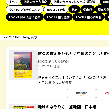
すべて
地球の歩き方 海外
地球の歩き方 Jシリーズ（国内）
aru
ランキング&テクニック
Resort Style
島旅
御朱印
歴史時
BOOKS 旅の名言＆絶景
BOOKS 旅と健康
BOOKS 旅の読み物
1〜20件/361件中 を表示
悠久の教えをひもとく中国のことばと絶
BOOKS 旅の名言＆絶景
2022.12.15 発売
世界を４０年以上歩いてきた「地球の歩き方
名言と癒やしの絶景集
地球のなぞり方 旅地図 日本編