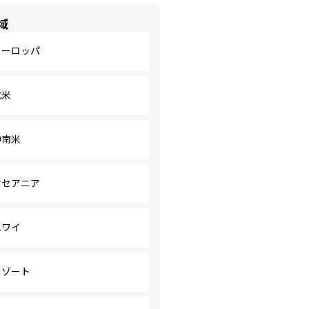
域
ヨーロッパ
北米
中南米
オセアニア
ハワイ
リゾート