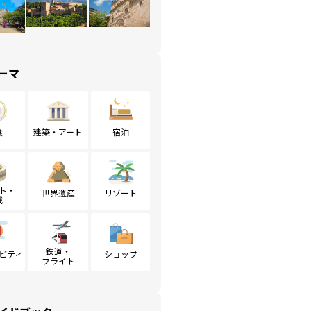
ーマ
食
建築・アート
宿泊
ト・
世界遺産
リゾート
戦
鉄道・
ビティ
ショップ
フライト