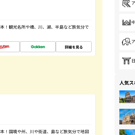
図本！観光名所や橋、川、湖、半島など旅気分で
詳細を見る
人気ス
図本！国境や州、川や街道、島など旅気分で地図