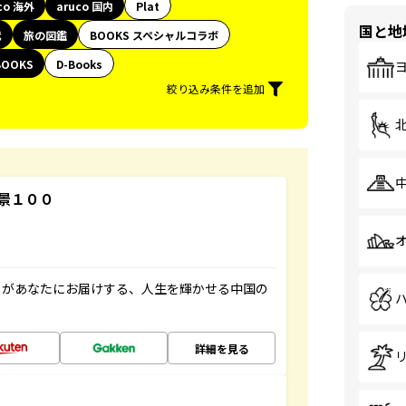
co 海外
aruco 国内
Plat
国と地
代
旅の図鑑
BOOKS スペシャルコラボ
BOOKS
D-Books
絞り込み条件を追加
景１００
」があなたにお届けする、人生を輝かせる中国の
詳細を見る