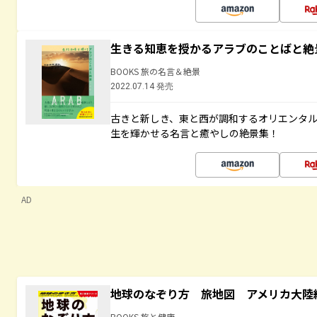
生きる知恵を授かるアラブのことばと絶
BOOKS 旅の名言＆絶景
2022.07.14 発売
古きと新しき、東と西が調和するオリエンタ
生を輝かせる名言と癒やしの絶景集！
AD
地球のなぞり方 旅地図 アメリカ大陸
BOOKS 旅と健康