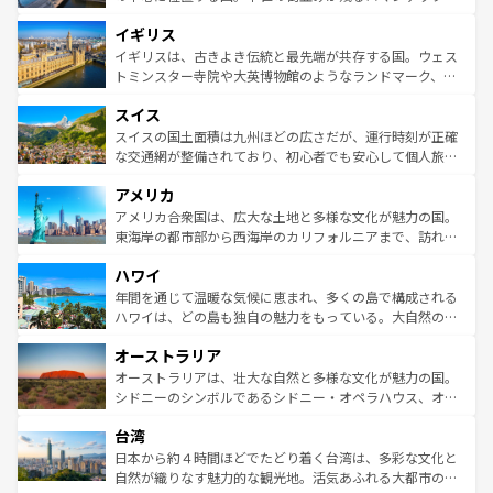
れ、フランス料理はユネスコ無形文化遺産にも登録されて
道から、未来を先取りするようなモダンな都市まで多様な
イギリス
いる。シャンパンの発祥地であるランス、プロヴァンスの
顔を持つこの国は、どこを歩いても飽きることがない。ベ
香り高いラベンダー畑など、多彩な楽しみ方が可能だ。さ
ルリンの文化的活気、バイエルン州のアルプスの絶景、そ
イギリスは、古きよき伝統と最先端が共存する国。ウェス
らに、パリ以外の地域にも魅力が溢れており、どの街角に
してライン川沿いのワイン畑といった風景は必見。ビール
トミンスター寺院や大英博物館のようなランドマーク、歴
も豊かな歴史と文化が息づいている。パリ以外の個性あふ
とソーセージを味わいながら地元の人と過ごす楽しい時間
史ある大学都市、美しい丘陵地帯や牧歌的な風景など、エ
れる地方に足を運ぶとそれぞれで全く異なる文化を体験で
スイス
は、お酒好きな人にはぜひ体験してほしい。 なお、新着の
リアごとに異なる魅力がある。また、優雅なアフタヌーン
きるだろう。 なお、新着のフランス情報は
コンテンツ一覧
ドイツ情報は
コンテンツ一覧
を参照してほしい。
ティー、ビール好きにはたまらない英国パブ、サッカー観
スイスの国土面積は九州ほどの広さだが、運行時刻が正確
を参照してほしい。
戦など、本場だからこそできる体験も豊富。イギリスを旅
な交通網が整備されており、初心者でも安心して個人旅行
して楽しみつくそう。 なお、新着のイギリス情報は
コンテ
を楽しめる。日本同様に時刻表どおりの旅が可能だ。中世
アメリカ
ンツ一覧
を参照してほしい。
の建物がそのまま残る町や、スイスならではのユニークな
博物館もあり、アルプス観光だけでなく町歩きも満喫する
アメリカ合衆国は、広大な土地と多様な文化が魅力の国。
ことができる。国民の所得が高いため物価も高いが、旅行
東海岸の都市部から西海岸のカリフォルニアまで、訪れる
者向けの交通パス提供のサービスもあり、うまく活用すれ
場所ごとに異なる風景と体験が待っている。ニューヨーク
ハワイ
ば市内交通費無料で観光を楽しむこともできる。 なお、新
のような巨大都市は、観光、ショッピング、エンターテイ
着のスイス情報は
コンテンツ一覧
を参照してほしい。
ンメントが詰まった刺激的なスポットだ。一方、アメリカ
年間を通じて温暖な気候に恵まれ、多くの島で構成される
西部には大自然が広がり、グランドキャニオンやイエロー
ハワイは、どの島も独自の魅力をもっている。大自然の神
ストーン国立公園といった絶景が堪能できる。さらに、南
秘を感じたいなら、火山が生み出した壮大な景観を誇るハ
オーストラリア
部のニューオーリンズでは、音楽と美食が融合した独特の
ワイ島は見逃せない。また、定番の観光地といえばオアフ
文化が魅力。旅行者はアメリカの各地域で異なる魅力を楽
島だが、静かな自然を求めるならマウイ島やカウアイ島が
オーストラリアは、壮大な自然と多様な文化が魅力の国。
しみながら、その多様性と豊かな歴史を感じることができ
おすすめ。エメラルドグリーンに輝く海をはじめ、豊かな
シドニーのシンボルであるシドニー・オペラハウス、オー
るだろう。車でのロードトリップや列車の旅も、アメリカ
文化や歴史が息づいている。「アロハスピリット」と呼ば
ストラリア東海岸北部に広がる大サンゴ礁地帯グレートバ
ならではの贅沢な旅のスタイルだ。 なお、新着のアメリカ
台湾
れるおもてなしの心で訪れる人々を迎えてくれるハワイの
リアリーフや大陸中央部にそびえるウルル（エアーズロッ
情報は
コンテンツ一覧
を参照してほしい。
人々、おいしいローカルフードやハワイアンミュージッ
ク）、タスマニアの美しい原生林やケアンズの熱帯雨林な
日本から約４時間ほどでたどり着く台湾は、多彩な文化と
ク、伝統的なフラダンスなど、すべてがハワイの魅力を彩
ど、見どころがたくさん。また、カフェやワイン、オージ
自然が織りなす魅力的な観光地。活気あふれる大都市の台