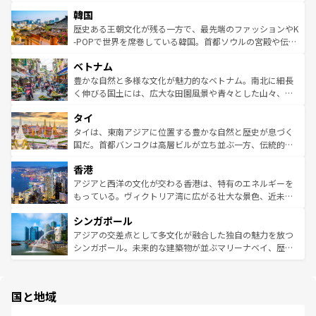
っている。訪れるたびに新しい発見と感動が待っているハ
ービーフなどの食文化も豊かで、美味しいものであふれて
北やノスタルジックな町並みが人気な九份（ジォウフェ
ワイを、存分に味わってほしい。 なお、新着のハワイ情報
韓国
いる。アクティビティも充実しており、サーフィンやダイ
ン）、静ひつな山岳地帯である台湾東部など、都市の喧騒
は
コンテンツ一覧
を参照してほしい。
ビング、ハイキングなど、アウトドア好きにはたまらな
と山間の静けさが共存しており、訪れる人に新しい発見と
歴史ある王朝文化が残る一方で、最先端のファッションやK
い。オーストラリアの多彩な魅力を存分に味わいつくそ
驚きをもたらしてくれる。また、奥深い台湾の食文化も魅
-POPで世界を席巻している韓国。首都ソウルの宮殿や伝統
う。 なお、新着のオーストラリア情報は
コンテンツ一覧
を
力で、夜市などの屋台グルメから高級料理、ヘルシーで美
家屋が並ぶエリアでは韓国の歴史と文化に浸ることがで
参照してほしい。
ベトナム
容にもいいと評判のスイーツなど、バラエティ豊かな料理
き、地方に足を延ばせば四季折々の自然美を楽しむことが
が味わえる。 なお、新着の台湾情報は
コンテンツ一覧
を参
できる。そして、キムチや焼肉、絶品のストリートフード
豊かな自然と多様な文化が魅力的なベトナム。南北に細長
照してほしい。
まで、さまざまな韓国料理が待っている。夜には、韓国な
く伸びる国土には、広大な田園風景や青々とした山々、世
らではのナイトライフも堪能できる。あたたかいホスピタ
界遺産に登録された壮大な自然景観が点在し、都市部では
タイ
リティに包まれながら、韓国の多彩な魅力を心ゆくまで味
急速な発展と共に伝統が息づく。ハノイの古い町並みやホ
わってみてほしい。 なお、新着の韓国情報は
コンテンツ一
ーチミン市のフランス統治時代の建物も、独特の雰囲気を
タイは、東南アジアに位置する豊かな自然と歴史が息づく
覧
を参照してほしい。
醸し出している。また、バラエティの豊かさとおいしさで
国だ。首都バンコクは高層ビルが立ち並ぶ一方、伝統的な
世界中の食通を魅了してやまないベトナム料理も魅力のひ
寺院や市場がいたるところに点在し、古きよき文化と現代
香港
とつ。フォーやバインミー、ベトナムコーヒーなどは、ぜ
の活気が交差している。北部ではチェンマイなどの山岳地
ひ現地で味わいたい。どの地域を訪れてもあたたかい人々
帯で自然と触れ合い、南部ではプーケットやクラビの美し
アジアと西洋の文化が交わる香港は、特有のエネルギーを
が旅行者を迎えてくれるので、きっと忘れられない旅にな
いビーチでリゾート気分を楽しむことができる。タイ料理
もっている。ヴィクトリア湾に広がる壮大な景色、近未来
るはずだ。 なお、新着のベトナム情報は
コンテンツ一覧
を
は世界的に有名で、屋台から高級レストランまで味覚を刺
的なアートスポット、そして歴史と現代が融合した町並
参照してほしい。
シンガポール
激する。気候は一年中温暖で、どの季節にも異なる楽しみ
み、どこを訪れても感動するはず。観光スポットが密集し
が待っている。親しみやすいタイの人々、仏教を中心とし
ており、効率よく見どころを回れるのも魅力。息をのむよ
アジアの交差点として多文化が融合した独自の魅力を放つ
た文化、そして多様な観光資源が、訪れる旅人を魅了し続
うな絶景から文化的な体験まで、香港を存分に楽しみ尽く
シンガポール。未来的な建築物が並ぶマリーナベイ、歴史
ける。 なお、新着のタイ情報は
コンテンツ一覧
を参照して
そう。 なお、新着の香港情報は
コンテンツ一覧
を参照して
と伝統を感じられるエスニックタウン、多数の緑豊かな公
ほしい。
ほしい。
園や自然保護区など、自然が調和した近代的な景観と文化
の多様性あふれるカラフルな町は、どこを歩いても新しい
国と地域
発見がある。さらに、治安のよさや充実した公共交通機関
も、旅行者にとっては魅力的なポイント。グルメも豊富