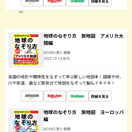
詳細を見る
AD
地球のなぞり方 旅地図 アメリカ大
陸編
BOOKS 旅と健康
2022.10.14 発売
各国の地形や関係性をなぞって学ぶ新しい地図本！国境や州、
川や街道、島など旅気分で地図をなぞって脳もイキイキ！
詳細を見る
地球のなぞり方 旅地図 ヨーロッパ
編
BOOKS 旅と健康