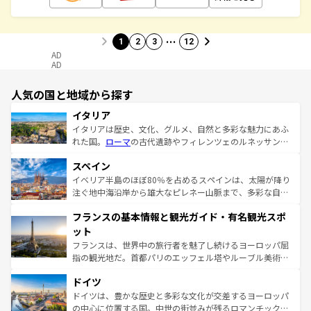
…
1
2
3
12
AD
AD
人気の国と地域から探す
イタリア
イタリアは歴史、文化、グルメ、自然と多彩な魅力にあふ
れた国。
ローマ
の古代遺跡やフィレンツェのルネッサンス
美術、ヴェネツィアの運河など、歴史あるスポットはもち
スペイン
ろん、トスカーナの美しい田園風景やアマルフィ海岸の絶
景など、自然景観も見逃せない。観光の合間には、本場の
イベリア半島のほぼ80％を占めるスペインは、太陽が降り
ピザやパスタなど、絶品のイタリア料理を堪能することも
注ぐ地中海沿岸から雄大なピレネー山脈まで、多彩な自然
できる。朝目覚めてから夜眠るまで、すべての瞬間を楽し
と文化が詰まったヨーロッパ屈指の旅行先だ。多様な地域
フランスの基本情報と観光ガイド・有名観光スポ
ませてくれるイタリアで、忘れられない旅をしてみよう！
文化が根付くこの国では、情熱的なフラメンコ、熱気あふ
なお、新着のイタリア情報は
コンテンツ一覧
を参照してほ
れる闘牛、そして美味しいタパスが生活の一部となってい
ット
しい。
る。首都マドリードの洗練された雰囲気や、バルセロナの
フランスは、世界中の旅行者を魅了し続けるヨーロッパ屈
アートに溢れた街角から、地方では古代ローマ遺跡や中世
指の観光地だ。首都パリのエッフェル塔やルーブル美術館
の城塞都市、穏やかなビーチリゾートまで多彩な表情を見
といった象徴的なスポットから、田舎町の古風な美しさま
せる。地方によって風土や気候が異なるスペインはその個
ドイツ
で、幅広い魅力が詰まっている。華麗な宮殿、歴史的な大
性で訪れる人を魅了する。 なお、新着のスペイン情報は
コ
聖堂、美しいビーチ、そして豊かな自然が、訪れる者を心
ドイツは、豊かな歴史と多彩な文化が交差するヨーロッパ
ンテンツ一覧
を参照してほしい。
から魅了する。また、フランスは美食の国としても知ら
の中心に位置する国。中世の街並みが残るロマンチック街