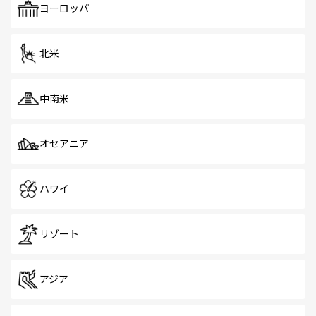
で、ホーカーズは地元の風情を楽しめる外せないスポット
ヨーロッパ
だ。訪れる人を飽きさせないシンガポールで、多様な魅力
を体感しよう。 なお、新着のシンガポール情報は
コンテン
ツ一覧
を参照してほしい。
北米
中南米
オセアニア
ハワイ
リゾート
アジア