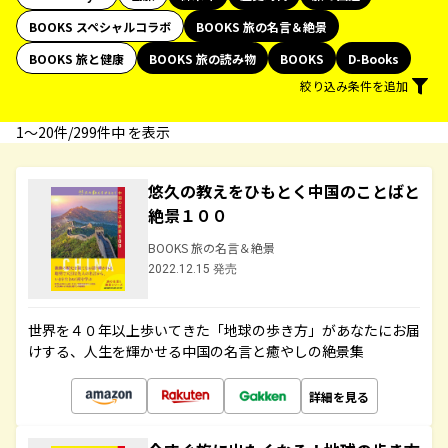
BOOKS スペシャルコラボ
BOOKS 旅の名言＆絶景
BOOKS 旅と健康
BOOKS 旅の読み物
BOOKS
D-Books
絞り込み条件を追加
1〜20件/299件中 を表示
悠久の教えをひもとく中国のことばと
絶景１００
BOOKS 旅の名言＆絶景
2022.12.15 発売
世界を４０年以上歩いてきた「地球の歩き方」があなたにお届
けする、人生を輝かせる中国の名言と癒やしの絶景集
詳細を見る