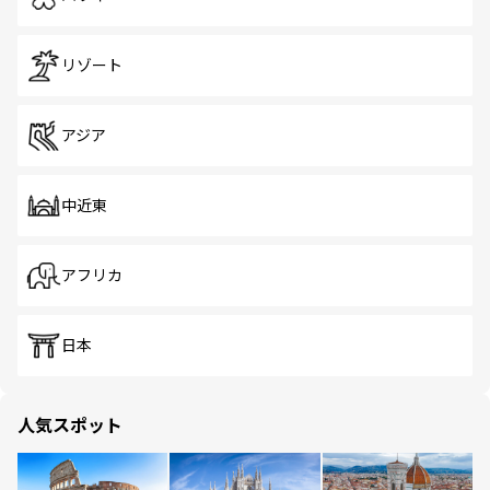
リゾート
アジア
中近東
アフリカ
日本
人気スポット