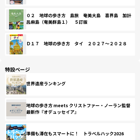
０２ 地球の歩き方 島旅 奄美大島 喜界島 加計
呂麻島（奄美群島１） ５訂版
Ｄ１７ 地球の歩き方 タイ ２０２７～２０２８
特設ページ
世界遺産ランキング
地球の歩き方 meets クリストファー・ノーラン監督
最新作『オデュッセイア』
準備も滞在もスマートに！ トラベルハック2026