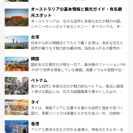
ストーン国立公園といった絶景が堪能できる。さらに、南
秘を感じたいなら、火山が生み出した壮大な景観を誇るハ
オーストラリアの基本情報と観光ガイド・有名観
部のニューオーリンズでは、音楽と美食が融合した独特の
ワイ島は見逃せない。また、定番の観光地といえばオアフ
文化が魅力。旅行者はアメリカの各地域で異なる魅力を楽
島だが、静かな自然を求めるならマウイ島やカウアイ島が
光スポット
しみながら、その多様性と豊かな歴史を感じることができ
おすすめ。エメラルドグリーンに輝く海をはじめ、豊かな
オーストラリアは、壮大な自然と多様な文化が魅力の国。
るだろう。車でのロードトリップや列車の旅も、アメリカ
文化や歴史が息づいている。「アロハスピリット」と呼ば
シドニーのシンボルであるシドニー・オペラハウス、オー
ならではの贅沢な旅のスタイルだ。 なお、新着のアメリカ
れるおもてなしの心で訪れる人々を迎えてくれるハワイの
ストラリア東海岸北部に広がる大サンゴ礁地帯グレートバ
情報は
コンテンツ一覧
を参照してほしい。
人々、おいしいローカルフードやハワイアンミュージッ
台湾
リアリーフや大陸中央部にそびえるウルル（エアーズロッ
ク、伝統的なフラダンスなど、すべてがハワイの魅力を彩
ク）、タスマニアの美しい原生林やケアンズの熱帯雨林な
日本から約４時間ほどでたどり着く台湾は、多彩な文化と
っている。訪れるたびに新しい発見と感動が待っているハ
ど、見どころがたくさん。また、カフェやワイン、オージ
自然が織りなす魅力的な観光地。活気あふれる大都市の台
ワイを、存分に味わってほしい。 なお、新着のハワイ情報
ービーフなどの食文化も豊かで、美味しいものであふれて
北やノスタルジックな町並みが人気な九份（ジォウフェ
は
コンテンツ一覧
を参照してほしい。
韓国
いる。アクティビティも充実しており、サーフィンやダイ
ン）、静ひつな山岳地帯である台湾東部など、都市の喧騒
ビング、ハイキングなど、アウトドア好きにはたまらな
と山間の静けさが共存しており、訪れる人に新しい発見と
歴史ある王朝文化が残る一方で、最先端のファッションやK
い。オーストラリアの多彩な魅力を存分に味わいつくそ
驚きをもたらしてくれる。また、奥深い台湾の食文化も魅
-POPで世界を席巻している韓国。首都ソウルの宮殿や伝統
う。 なお、新着のオーストラリア情報は
コンテンツ一覧
を
力で、夜市などの屋台グルメから高級料理、ヘルシーで美
家屋が並ぶエリアでは韓国の歴史と文化に浸ることがで
参照してほしい。
ベトナム
容にもいいと評判のスイーツなど、バラエティ豊かな料理
き、地方に足を延ばせば四季折々の自然美を楽しむことが
が味わえる。 なお、新着の台湾情報は
コンテンツ一覧
を参
できる。そして、キムチや焼肉、絶品のストリートフード
豊かな自然と多様な文化が魅力的なベトナム。南北に細長
照してほしい。
まで、さまざまな韓国料理が待っている。夜には、韓国な
く伸びる国土には、広大な田園風景や青々とした山々、世
らではのナイトライフも堪能できる。あたたかいホスピタ
界遺産に登録された壮大な自然景観が点在し、都市部では
タイ
リティに包まれながら、韓国の多彩な魅力を心ゆくまで味
急速な発展と共に伝統が息づく。ハノイの古い町並みやホ
わってみてほしい。 なお、新着の韓国情報は
コンテンツ一
ーチミン市のフランス統治時代の建物も、独特の雰囲気を
タイは、東南アジアに位置する豊かな自然と歴史が息づく
覧
を参照してほしい。
醸し出している。また、バラエティの豊かさとおいしさで
国だ。首都バンコクは高層ビルが立ち並ぶ一方、伝統的な
世界中の食通を魅了してやまないベトナム料理も魅力のひ
寺院や市場がいたるところに点在し、古きよき文化と現代
香港
とつ。フォーやバインミー、ベトナムコーヒーなどは、ぜ
の活気が交差している。北部ではチェンマイなどの山岳地
ひ現地で味わいたい。どの地域を訪れてもあたたかい人々
帯で自然と触れ合い、南部ではプーケットやクラビの美し
アジアと西洋の文化が交わる香港は、特有のエネルギーを