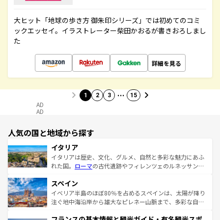
大ヒット「地球の歩き方 御朱印シリーズ」では初めてのコミ
ックエッセイ。イラストレーター柴田かおるが書きおろしまし
た
詳細を見る
…
1
2
3
15
AD
AD
人気の国と地域から探す
イタリア
イタリアは歴史、文化、グルメ、自然と多彩な魅力にあふ
れた国。
ローマ
の古代遺跡やフィレンツェのルネッサンス
美術、ヴェネツィアの運河など、歴史あるスポットはもち
スペイン
ろん、トスカーナの美しい田園風景やアマルフィ海岸の絶
景など、自然景観も見逃せない。観光の合間には、本場の
イベリア半島のほぼ80％を占めるスペインは、太陽が降り
ピザやパスタなど、絶品のイタリア料理を堪能することも
注ぐ地中海沿岸から雄大なピレネー山脈まで、多彩な自然
できる。朝目覚めてから夜眠るまで、すべての瞬間を楽し
と文化が詰まったヨーロッパ屈指の旅行先だ。多様な地域
フランスの基本情報と観光ガイド・有名観光スポ
ませてくれるイタリアで、忘れられない旅をしてみよう！
文化が根付くこの国では、情熱的なフラメンコ、熱気あふ