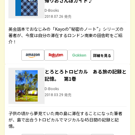
帰りおさんぽガイド♪
D-Books
2018.07.26 発売
英会話本でおなじみの「Kayoの“秘密のノート”」シリーズの
著者が、今度は自分の滞在するロンドン南東の田舎町をご紹
介！
詳細を見る
とろとろトロピカル ある旅の記録と
記憶。 第1巻
D-Books
2018.03.29 発売
子供の頃から夢見ていた南の島に滞在することになった筆者
が、島で出合うトロピカルでマジカルな45日間の記録と記
憶。