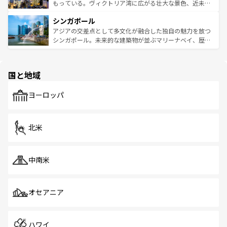
が旅行者を迎えてくれるので、きっと忘れられない旅にな
いビーチでリゾート気分を楽しむことができる。タイ料理
もっている。ヴィクトリア湾に広がる壮大な景色、近未来
るはずだ。 なお、新着のベトナム情報は
コンテンツ一覧
を
は世界的に有名で、屋台から高級レストランまで味覚を刺
的なアートスポット、そして歴史と現代が融合した町並
参照してほしい。
シンガポール
激する。気候は一年中温暖で、どの季節にも異なる楽しみ
み、どこを訪れても感動するはず。観光スポットが密集し
が待っている。親しみやすいタイの人々、仏教を中心とし
ており、効率よく見どころを回れるのも魅力。息をのむよ
アジアの交差点として多文化が融合した独自の魅力を放つ
た文化、そして多様な観光資源が、訪れる旅人を魅了し続
うな絶景から文化的な体験まで、香港を存分に楽しみ尽く
シンガポール。未来的な建築物が並ぶマリーナベイ、歴史
ける。 なお、新着のタイ情報は
コンテンツ一覧
を参照して
そう。 なお、新着の香港情報は
コンテンツ一覧
を参照して
と伝統を感じられるエスニックタウン、多数の緑豊かな公
ほしい。
ほしい。
園や自然保護区など、自然が調和した近代的な景観と文化
の多様性あふれるカラフルな町は、どこを歩いても新しい
国と地域
発見がある。さらに、治安のよさや充実した公共交通機関
も、旅行者にとっては魅力的なポイント。グルメも豊富
で、ホーカーズは地元の風情を楽しめる外せないスポット
ヨーロッパ
だ。訪れる人を飽きさせないシンガポールで、多様な魅力
を体感しよう。 なお、新着のシンガポール情報は
コンテン
ツ一覧
を参照してほしい。
北米
中南米
オセアニア
ハワイ