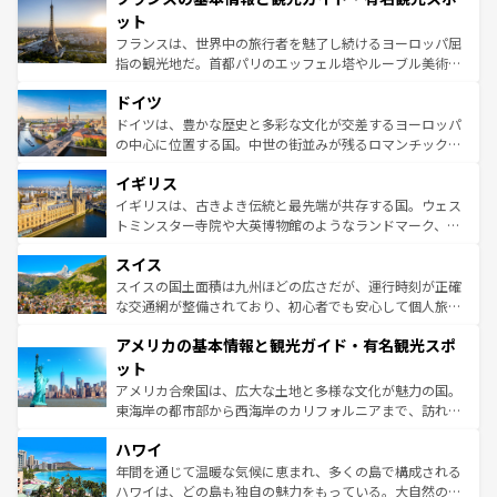
なお、新着のイタリア情報は
コンテンツ一覧
を参照してほ
れる闘牛、そして美味しいタパスが生活の一部となってい
ット
しい。
る。首都マドリードの洗練された雰囲気や、バルセロナの
フランスは、世界中の旅行者を魅了し続けるヨーロッパ屈
アートに溢れた街角から、地方では古代ローマ遺跡や中世
指の観光地だ。首都パリのエッフェル塔やルーブル美術館
の城塞都市、穏やかなビーチリゾートまで多彩な表情を見
といった象徴的なスポットから、田舎町の古風な美しさま
せる。地方によって風土や気候が異なるスペインはその個
ドイツ
で、幅広い魅力が詰まっている。華麗な宮殿、歴史的な大
性で訪れる人を魅了する。 なお、新着のスペイン情報は
コ
聖堂、美しいビーチ、そして豊かな自然が、訪れる者を心
ドイツは、豊かな歴史と多彩な文化が交差するヨーロッパ
ンテンツ一覧
を参照してほしい。
から魅了する。また、フランスは美食の国としても知ら
の中心に位置する国。中世の街並みが残るロマンチック街
れ、フランス料理はユネスコ無形文化遺産にも登録されて
道から、未来を先取りするようなモダンな都市まで多様な
イギリス
いる。シャンパンの発祥地であるランス、プロヴァンスの
顔を持つこの国は、どこを歩いても飽きることがない。ベ
香り高いラベンダー畑など、多彩な楽しみ方が可能だ。さ
ルリンの文化的活気、バイエルン州のアルプスの絶景、そ
イギリスは、古きよき伝統と最先端が共存する国。ウェス
らに、パリ以外の地域にも魅力が溢れており、どの街角に
してライン川沿いのワイン畑といった風景は必見。ビール
トミンスター寺院や大英博物館のようなランドマーク、歴
も豊かな歴史と文化が息づいている。パリ以外の個性あふ
とソーセージを味わいながら地元の人と過ごす楽しい時間
史ある大学都市、美しい丘陵地帯や牧歌的な風景など、エ
れる地方に足を運ぶとそれぞれで全く異なる文化を体験で
スイス
は、お酒好きな人にはぜひ体験してほしい。 なお、新着の
リアごとに異なる魅力がある。また、優雅なアフタヌーン
きるだろう。 なお、新着のフランス情報は
コンテンツ一覧
ドイツ情報は
コンテンツ一覧
を参照してほしい。
ティー、ビール好きにはたまらない英国パブ、サッカー観
スイスの国土面積は九州ほどの広さだが、運行時刻が正確
を参照してほしい。
戦など、本場だからこそできる体験も豊富。イギリスを旅
な交通網が整備されており、初心者でも安心して個人旅行
して楽しみつくそう。 なお、新着のイギリス情報は
コンテ
を楽しめる。日本同様に時刻表どおりの旅が可能だ。中世
アメリカの基本情報と観光ガイド・有名観光スポ
ンツ一覧
を参照してほしい。
の建物がそのまま残る町や、スイスならではのユニークな
博物館もあり、アルプス観光だけでなく町歩きも満喫する
ット
ことができる。国民の所得が高いため物価も高いが、旅行
アメリカ合衆国は、広大な土地と多様な文化が魅力の国。
者向けの交通パス提供のサービスもあり、うまく活用すれ
東海岸の都市部から西海岸のカリフォルニアまで、訪れる
ば市内交通費無料で観光を楽しむこともできる。 なお、新
場所ごとに異なる風景と体験が待っている。ニューヨーク
着のスイス情報は
コンテンツ一覧
を参照してほしい。
ハワイ
のような巨大都市は、観光、ショッピング、エンターテイ
ンメントが詰まった刺激的なスポットだ。一方、アメリカ
年間を通じて温暖な気候に恵まれ、多くの島で構成される
西部には大自然が広がり、グランドキャニオンやイエロー
ハワイは、どの島も独自の魅力をもっている。大自然の神