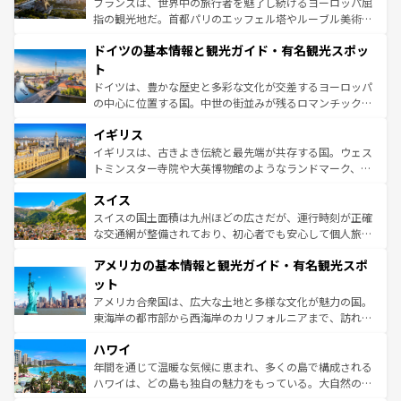
フランスは、世界中の旅行者を魅了し続けるヨーロッパ屈
アートに溢れた街角から、地方では古代ローマ遺跡や中世
指の観光地だ。首都パリのエッフェル塔やルーブル美術館
の城塞都市、穏やかなビーチリゾートまで多彩な表情を見
といった象徴的なスポットから、田舎町の古風な美しさま
せる。地方によって風土や気候が異なるスペインはその個
ドイツの基本情報と観光ガイド・有名観光スポッ
で、幅広い魅力が詰まっている。華麗な宮殿、歴史的な大
性で訪れる人を魅了する。 なお、新着のスペイン情報は
コ
聖堂、美しいビーチ、そして豊かな自然が、訪れる者を心
ト
ンテンツ一覧
を参照してほしい。
から魅了する。また、フランスは美食の国としても知ら
ドイツは、豊かな歴史と多彩な文化が交差するヨーロッパ
れ、フランス料理はユネスコ無形文化遺産にも登録されて
の中心に位置する国。中世の街並みが残るロマンチック街
いる。シャンパンの発祥地であるランス、プロヴァンスの
道から、未来を先取りするようなモダンな都市まで多様な
香り高いラベンダー畑など、多彩な楽しみ方が可能だ。さ
イギリス
顔を持つこの国は、どこを歩いても飽きることがない。ベ
らに、パリ以外の地域にも魅力が溢れており、どの街角に
ルリンの文化的活気、バイエルン州のアルプスの絶景、そ
イギリスは、古きよき伝統と最先端が共存する国。ウェス
も豊かな歴史と文化が息づいている。パリ以外の個性あふ
してライン川沿いのワイン畑といった風景は必見。ビール
トミンスター寺院や大英博物館のようなランドマーク、歴
れる地方に足を運ぶとそれぞれで全く異なる文化を体験で
とソーセージを味わいながら地元の人と過ごす楽しい時間
史ある大学都市、美しい丘陵地帯や牧歌的な風景など、エ
きるだろう。 なお、新着のフランス情報は
コンテンツ一覧
スイス
は、お酒好きな人にはぜひ体験してほしい。 なお、新着の
リアごとに異なる魅力がある。また、優雅なアフタヌーン
を参照してほしい。
ドイツ情報は
コンテンツ一覧
を参照してほしい。
ティー、ビール好きにはたまらない英国パブ、サッカー観
スイスの国土面積は九州ほどの広さだが、運行時刻が正確
戦など、本場だからこそできる体験も豊富。イギリスを旅
な交通網が整備されており、初心者でも安心して個人旅行
して楽しみつくそう。 なお、新着のイギリス情報は
コンテ
を楽しめる。日本同様に時刻表どおりの旅が可能だ。中世
アメリカの基本情報と観光ガイド・有名観光スポ
ンツ一覧
を参照してほしい。
の建物がそのまま残る町や、スイスならではのユニークな
博物館もあり、アルプス観光だけでなく町歩きも満喫する
ット
ことができる。国民の所得が高いため物価も高いが、旅行
アメリカ合衆国は、広大な土地と多様な文化が魅力の国。
者向けの交通パス提供のサービスもあり、うまく活用すれ
東海岸の都市部から西海岸のカリフォルニアまで、訪れる
ば市内交通費無料で観光を楽しむこともできる。 なお、新
場所ごとに異なる風景と体験が待っている。ニューヨーク
着のスイス情報は
コンテンツ一覧
を参照してほしい。
ハワイ
のような巨大都市は、観光、ショッピング、エンターテイ
ンメントが詰まった刺激的なスポットだ。一方、アメリカ
年間を通じて温暖な気候に恵まれ、多くの島で構成される
西部には大自然が広がり、グランドキャニオンやイエロー
ハワイは、どの島も独自の魅力をもっている。大自然の神
ストーン国立公園といった絶景が堪能できる。さらに、南
秘を感じたいなら、火山が生み出した壮大な景観を誇るハ