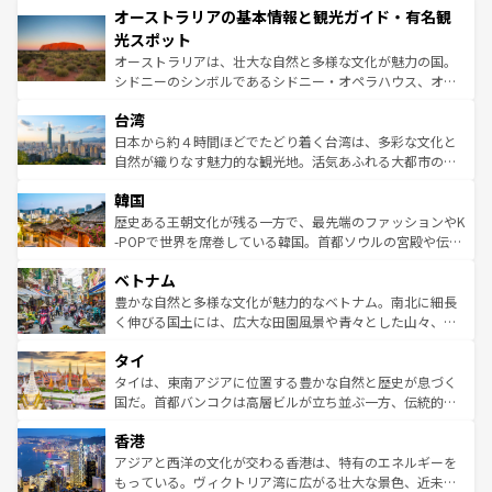
オーストラリアの基本情報と観光ガイド・有名観
部のニューオーリンズでは、音楽と美食が融合した独特の
ワイ島は見逃せない。また、定番の観光地といえばオアフ
文化が魅力。旅行者はアメリカの各地域で異なる魅力を楽
島だが、静かな自然を求めるならマウイ島やカウアイ島が
光スポット
しみながら、その多様性と豊かな歴史を感じることができ
おすすめ。エメラルドグリーンに輝く海をはじめ、豊かな
オーストラリアは、壮大な自然と多様な文化が魅力の国。
るだろう。車でのロードトリップや列車の旅も、アメリカ
文化や歴史が息づいている。「アロハスピリット」と呼ば
シドニーのシンボルであるシドニー・オペラハウス、オー
ならではの贅沢な旅のスタイルだ。 なお、新着のアメリカ
れるおもてなしの心で訪れる人々を迎えてくれるハワイの
ストラリア東海岸北部に広がる大サンゴ礁地帯グレートバ
情報は
コンテンツ一覧
を参照してほしい。
人々、おいしいローカルフードやハワイアンミュージッ
台湾
リアリーフや大陸中央部にそびえるウルル（エアーズロッ
ク、伝統的なフラダンスなど、すべてがハワイの魅力を彩
ク）、タスマニアの美しい原生林やケアンズの熱帯雨林な
日本から約４時間ほどでたどり着く台湾は、多彩な文化と
っている。訪れるたびに新しい発見と感動が待っているハ
ど、見どころがたくさん。また、カフェやワイン、オージ
自然が織りなす魅力的な観光地。活気あふれる大都市の台
ワイを、存分に味わってほしい。 なお、新着のハワイ情報
ービーフなどの食文化も豊かで、美味しいものであふれて
北やノスタルジックな町並みが人気な九份（ジォウフェ
は
コンテンツ一覧
を参照してほしい。
韓国
いる。アクティビティも充実しており、サーフィンやダイ
ン）、静ひつな山岳地帯である台湾東部など、都市の喧騒
ビング、ハイキングなど、アウトドア好きにはたまらな
と山間の静けさが共存しており、訪れる人に新しい発見と
歴史ある王朝文化が残る一方で、最先端のファッションやK
い。オーストラリアの多彩な魅力を存分に味わいつくそ
驚きをもたらしてくれる。また、奥深い台湾の食文化も魅
-POPで世界を席巻している韓国。首都ソウルの宮殿や伝統
う。 なお、新着のオーストラリア情報は
コンテンツ一覧
を
力で、夜市などの屋台グルメから高級料理、ヘルシーで美
家屋が並ぶエリアでは韓国の歴史と文化に浸ることがで
参照してほしい。
ベトナム
容にもいいと評判のスイーツなど、バラエティ豊かな料理
き、地方に足を延ばせば四季折々の自然美を楽しむことが
が味わえる。 なお、新着の台湾情報は
コンテンツ一覧
を参
できる。そして、キムチや焼肉、絶品のストリートフード
豊かな自然と多様な文化が魅力的なベトナム。南北に細長
照してほしい。
まで、さまざまな韓国料理が待っている。夜には、韓国な
く伸びる国土には、広大な田園風景や青々とした山々、世
らではのナイトライフも堪能できる。あたたかいホスピタ
界遺産に登録された壮大な自然景観が点在し、都市部では
タイ
リティに包まれながら、韓国の多彩な魅力を心ゆくまで味
急速な発展と共に伝統が息づく。ハノイの古い町並みやホ
わってみてほしい。 なお、新着の韓国情報は
コンテンツ一
ーチミン市のフランス統治時代の建物も、独特の雰囲気を
タイは、東南アジアに位置する豊かな自然と歴史が息づく
覧
を参照してほしい。
醸し出している。また、バラエティの豊かさとおいしさで
国だ。首都バンコクは高層ビルが立ち並ぶ一方、伝統的な
世界中の食通を魅了してやまないベトナム料理も魅力のひ
寺院や市場がいたるところに点在し、古きよき文化と現代
香港
とつ。フォーやバインミー、ベトナムコーヒーなどは、ぜ
の活気が交差している。北部ではチェンマイなどの山岳地
ひ現地で味わいたい。どの地域を訪れてもあたたかい人々
帯で自然と触れ合い、南部ではプーケットやクラビの美し
アジアと西洋の文化が交わる香港は、特有のエネルギーを
が旅行者を迎えてくれるので、きっと忘れられない旅にな
いビーチでリゾート気分を楽しむことができる。タイ料理
もっている。ヴィクトリア湾に広がる壮大な景色、近未来