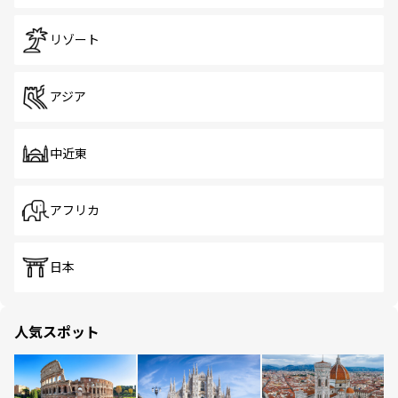
リゾート
アジア
中近東
アフリカ
日本
人気スポット