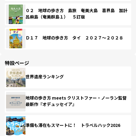
０２ 地球の歩き方 島旅 奄美大島 喜界島 加計
呂麻島（奄美群島１） ５訂版
Ｄ１７ 地球の歩き方 タイ ２０２７～２０２８
特設ページ
世界遺産ランキング
地球の歩き方 meets クリストファー・ノーラン監督
最新作『オデュッセイア』
準備も滞在もスマートに！ トラベルハック2026