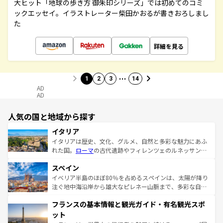
大ヒット「地球の歩き方 御朱印シリーズ」では初めてのコミ
ックエッセイ。イラストレーター柴田かおるが書きおろしまし
た
詳細を見る
…
1
2
3
14
AD
AD
人気の国と地域から探す
イタリア
イタリアは歴史、文化、グルメ、自然と多彩な魅力にあふ
れた国。
ローマ
の古代遺跡やフィレンツェのルネッサンス
美術、ヴェネツィアの運河など、歴史あるスポットはもち
スペイン
ろん、トスカーナの美しい田園風景やアマルフィ海岸の絶
景など、自然景観も見逃せない。観光の合間には、本場の
イベリア半島のほぼ80％を占めるスペインは、太陽が降り
ピザやパスタなど、絶品のイタリア料理を堪能することも
注ぐ地中海沿岸から雄大なピレネー山脈まで、多彩な自然
できる。朝目覚めてから夜眠るまで、すべての瞬間を楽し
と文化が詰まったヨーロッパ屈指の旅行先だ。多様な地域
フランスの基本情報と観光ガイド・有名観光スポ
ませてくれるイタリアで、忘れられない旅をしてみよう！
文化が根付くこの国では、情熱的なフラメンコ、熱気あふ
なお、新着のイタリア情報は
コンテンツ一覧
を参照してほ
れる闘牛、そして美味しいタパスが生活の一部となってい
ット
しい。
る。首都マドリードの洗練された雰囲気や、バルセロナの