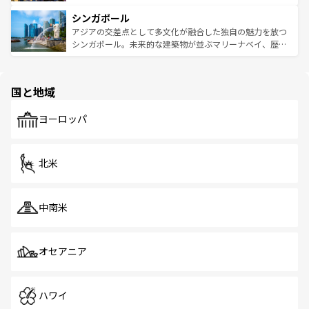
るはずだ。 なお、新着のベトナム情報は
コンテンツ一覧
を
は世界的に有名で、屋台から高級レストランまで味覚を刺
的なアートスポット、そして歴史と現代が融合した町並
参照してほしい。
シンガポール
激する。気候は一年中温暖で、どの季節にも異なる楽しみ
み、どこを訪れても感動するはず。観光スポットが密集し
が待っている。親しみやすいタイの人々、仏教を中心とし
ており、効率よく見どころを回れるのも魅力。息をのむよ
アジアの交差点として多文化が融合した独自の魅力を放つ
た文化、そして多様な観光資源が、訪れる旅人を魅了し続
うな絶景から文化的な体験まで、香港を存分に楽しみ尽く
シンガポール。未来的な建築物が並ぶマリーナベイ、歴史
ける。 なお、新着のタイ情報は
コンテンツ一覧
を参照して
そう。 なお、新着の香港情報は
コンテンツ一覧
を参照して
と伝統を感じられるエスニックタウン、多数の緑豊かな公
ほしい。
ほしい。
園や自然保護区など、自然が調和した近代的な景観と文化
の多様性あふれるカラフルな町は、どこを歩いても新しい
国と地域
発見がある。さらに、治安のよさや充実した公共交通機関
も、旅行者にとっては魅力的なポイント。グルメも豊富
で、ホーカーズは地元の風情を楽しめる外せないスポット
ヨーロッパ
だ。訪れる人を飽きさせないシンガポールで、多様な魅力
を体感しよう。 なお、新着のシンガポール情報は
コンテン
ツ一覧
を参照してほしい。
北米
中南米
オセアニア
ハワイ