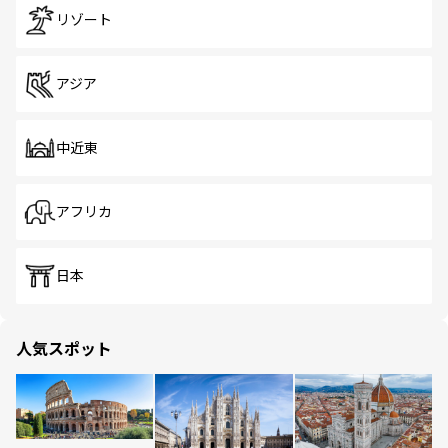
リゾート
アジア
中近東
アフリカ
日本
人気スポット