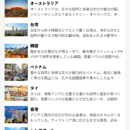
オーストラリア
部のニューオーリンズでは、音楽と美食が融合した独特の
ワイ島は見逃せない。また、定番の観光地といえばオアフ
文化が魅力。旅行者はアメリカの各地域で異なる魅力を楽
島だが、静かな自然を求めるならマウイ島やカウアイ島が
オーストラリアは、壮大な自然と多様な文化が魅力の国。
しみながら、その多様性と豊かな歴史を感じることができ
おすすめ。エメラルドグリーンに輝く海をはじめ、豊かな
シドニーのシンボルであるシドニー・オペラハウス、オー
るだろう。車でのロードトリップや列車の旅も、アメリカ
文化や歴史が息づいている。「アロハスピリット」と呼ば
ストラリア東海岸北部に広がる大サンゴ礁地帯グレートバ
ならではの贅沢な旅のスタイルだ。 なお、新着のアメリカ
台湾
れるおもてなしの心で訪れる人々を迎えてくれるハワイの
リアリーフや大陸中央部にそびえるウルル（エアーズロッ
情報は
コンテンツ一覧
を参照してほしい。
人々、おいしいローカルフードやハワイアンミュージッ
ク）、タスマニアの美しい原生林やケアンズの熱帯雨林な
日本から約４時間ほどでたどり着く台湾は、多彩な文化と
ク、伝統的なフラダンスなど、すべてがハワイの魅力を彩
ど、見どころがたくさん。また、カフェやワイン、オージ
自然が織りなす魅力的な観光地。活気あふれる大都市の台
っている。訪れるたびに新しい発見と感動が待っているハ
ービーフなどの食文化も豊かで、美味しいものであふれて
北やノスタルジックな町並みが人気な九份（ジォウフェ
ワイを、存分に味わってほしい。 なお、新着のハワイ情報
韓国
いる。アクティビティも充実しており、サーフィンやダイ
ン）、静ひつな山岳地帯である台湾東部など、都市の喧騒
は
コンテンツ一覧
を参照してほしい。
ビング、ハイキングなど、アウトドア好きにはたまらな
と山間の静けさが共存しており、訪れる人に新しい発見と
歴史ある王朝文化が残る一方で、最先端のファッションやK
い。オーストラリアの多彩な魅力を存分に味わいつくそ
驚きをもたらしてくれる。また、奥深い台湾の食文化も魅
-POPで世界を席巻している韓国。首都ソウルの宮殿や伝統
う。 なお、新着のオーストラリア情報は
コンテンツ一覧
を
力で、夜市などの屋台グルメから高級料理、ヘルシーで美
家屋が並ぶエリアでは韓国の歴史と文化に浸ることがで
参照してほしい。
ベトナム
容にもいいと評判のスイーツなど、バラエティ豊かな料理
き、地方に足を延ばせば四季折々の自然美を楽しむことが
が味わえる。 なお、新着の台湾情報は
コンテンツ一覧
を参
できる。そして、キムチや焼肉、絶品のストリートフード
豊かな自然と多様な文化が魅力的なベトナム。南北に細長
照してほしい。
まで、さまざまな韓国料理が待っている。夜には、韓国な
く伸びる国土には、広大な田園風景や青々とした山々、世
らではのナイトライフも堪能できる。あたたかいホスピタ
界遺産に登録された壮大な自然景観が点在し、都市部では
タイ
リティに包まれながら、韓国の多彩な魅力を心ゆくまで味
急速な発展と共に伝統が息づく。ハノイの古い町並みやホ
わってみてほしい。 なお、新着の韓国情報は
コンテンツ一
ーチミン市のフランス統治時代の建物も、独特の雰囲気を
タイは、東南アジアに位置する豊かな自然と歴史が息づく
覧
を参照してほしい。
醸し出している。また、バラエティの豊かさとおいしさで
国だ。首都バンコクは高層ビルが立ち並ぶ一方、伝統的な
世界中の食通を魅了してやまないベトナム料理も魅力のひ
寺院や市場がいたるところに点在し、古きよき文化と現代
香港
とつ。フォーやバインミー、ベトナムコーヒーなどは、ぜ
の活気が交差している。北部ではチェンマイなどの山岳地
ひ現地で味わいたい。どの地域を訪れてもあたたかい人々
帯で自然と触れ合い、南部ではプーケットやクラビの美し
アジアと西洋の文化が交わる香港は、特有のエネルギーを
が旅行者を迎えてくれるので、きっと忘れられない旅にな
いビーチでリゾート気分を楽しむことができる。タイ料理
もっている。ヴィクトリア湾に広がる壮大な景色、近未来
るはずだ。 なお、新着のベトナム情報は
コンテンツ一覧
を
は世界的に有名で、屋台から高級レストランまで味覚を刺
的なアートスポット、そして歴史と現代が融合した町並
参照してほしい。