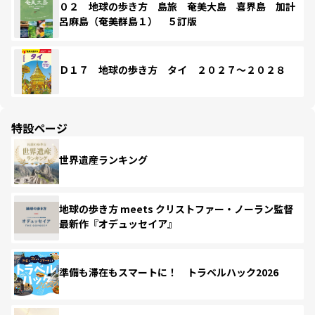
０２ 地球の歩き方 島旅 奄美大島 喜界島 加計
呂麻島（奄美群島１） ５訂版
Ｄ１７ 地球の歩き方 タイ ２０２７～２０２８
特設ページ
世界遺産ランキング
地球の歩き方 meets クリストファー・ノーラン監督
最新作『オデュッセイア』
準備も滞在もスマートに！ トラベルハック2026