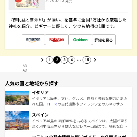
2026.07.13 発売
『御利益と御朱印』が凄い、を基準に全国7万社から厳選した
神社を紹介。ビギナーに優しく、ツウも納得の1冊です。
詳細を見る
…
1
2
3
4
15
AD
AD
人気の国と地域から探す
イタリア
イタリアは歴史、文化、グルメ、自然と多彩な魅力にあふ
れた国。
ローマ
の古代遺跡やフィレンツェのルネッサンス
美術、ヴェネツィアの運河など、歴史あるスポットはもち
スペイン
ろん、トスカーナの美しい田園風景やアマルフィ海岸の絶
景など、自然景観も見逃せない。観光の合間には、本場の
イベリア半島のほぼ80％を占めるスペインは、太陽が降り
ピザやパスタなど、絶品のイタリア料理を堪能することも
注ぐ地中海沿岸から雄大なピレネー山脈まで、多彩な自然
できる。朝目覚めてから夜眠るまで、すべての瞬間を楽し
と文化が詰まったヨーロッパ屈指の旅行先だ。多様な地域
ませてくれるイタリアで、忘れられない旅をしてみよう！