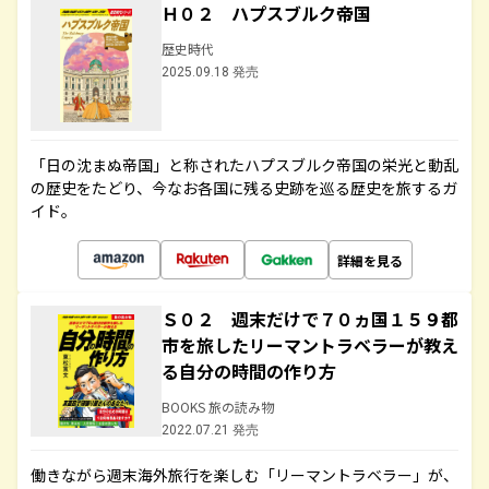
Ｈ０２ ハプスブルク帝国
歴史時代
2025.09.18 発売
「日の沈まぬ帝国」と称されたハプスブルク帝国の栄光と動乱
の歴史をたどり、今なお各国に残る史跡を巡る歴史を旅するガ
イド。
詳細を見る
Ｓ０２ 週末だけで７０ヵ国１５９都
市を旅したリーマントラベラーが教え
る自分の時間の作り方
BOOKS 旅の読み物
2022.07.21 発売
働きながら週末海外旅行を楽しむ「リーマントラベラー」が、