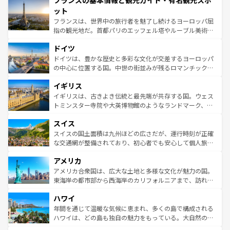
フランスの基本情報と観光ガイド・有名観光スポ
文化が根付くこの国では、情熱的なフラメンコ、熱気あふ
なお、新着のイタリア情報は
コンテンツ一覧
を参照してほ
れる闘牛、そして美味しいタパスが生活の一部となってい
ット
しい。
る。首都マドリードの洗練された雰囲気や、バルセロナの
フランスは、世界中の旅行者を魅了し続けるヨーロッパ屈
アートに溢れた街角から、地方では古代ローマ遺跡や中世
指の観光地だ。首都パリのエッフェル塔やルーブル美術館
の城塞都市、穏やかなビーチリゾートまで多彩な表情を見
といった象徴的なスポットから、田舎町の古風な美しさま
せる。地方によって風土や気候が異なるスペインはその個
ドイツ
で、幅広い魅力が詰まっている。華麗な宮殿、歴史的な大
性で訪れる人を魅了する。 なお、新着のスペイン情報は
コ
聖堂、美しいビーチ、そして豊かな自然が、訪れる者を心
ドイツは、豊かな歴史と多彩な文化が交差するヨーロッパ
ンテンツ一覧
を参照してほしい。
から魅了する。また、フランスは美食の国としても知ら
の中心に位置する国。中世の街並みが残るロマンチック街
れ、フランス料理はユネスコ無形文化遺産にも登録されて
道から、未来を先取りするようなモダンな都市まで多様な
イギリス
いる。シャンパンの発祥地であるランス、プロヴァンスの
顔を持つこの国は、どこを歩いても飽きることがない。ベ
香り高いラベンダー畑など、多彩な楽しみ方が可能だ。さ
ルリンの文化的活気、バイエルン州のアルプスの絶景、そ
イギリスは、古きよき伝統と最先端が共存する国。ウェス
らに、パリ以外の地域にも魅力が溢れており、どの街角に
してライン川沿いのワイン畑といった風景は必見。ビール
トミンスター寺院や大英博物館のようなランドマーク、歴
も豊かな歴史と文化が息づいている。パリ以外の個性あふ
とソーセージを味わいながら地元の人と過ごす楽しい時間
史ある大学都市、美しい丘陵地帯や牧歌的な風景など、エ
れる地方に足を運ぶとそれぞれで全く異なる文化を体験で
スイス
は、お酒好きな人にはぜひ体験してほしい。 なお、新着の
リアごとに異なる魅力がある。また、優雅なアフタヌーン
きるだろう。 なお、新着のフランス情報は
コンテンツ一覧
ドイツ情報は
コンテンツ一覧
を参照してほしい。
ティー、ビール好きにはたまらない英国パブ、サッカー観
スイスの国土面積は九州ほどの広さだが、運行時刻が正確
を参照してほしい。
戦など、本場だからこそできる体験も豊富。イギリスを旅
な交通網が整備されており、初心者でも安心して個人旅行
して楽しみつくそう。 なお、新着のイギリス情報は
コンテ
を楽しめる。日本同様に時刻表どおりの旅が可能だ。中世
アメリカ
ンツ一覧
を参照してほしい。
の建物がそのまま残る町や、スイスならではのユニークな
博物館もあり、アルプス観光だけでなく町歩きも満喫する
アメリカ合衆国は、広大な土地と多様な文化が魅力の国。
ことができる。国民の所得が高いため物価も高いが、旅行
東海岸の都市部から西海岸のカリフォルニアまで、訪れる
者向けの交通パス提供のサービスもあり、うまく活用すれ
場所ごとに異なる風景と体験が待っている。ニューヨーク
ハワイ
ば市内交通費無料で観光を楽しむこともできる。 なお、新
のような巨大都市は、観光、ショッピング、エンターテイ
着のスイス情報は
コンテンツ一覧
を参照してほしい。
ンメントが詰まった刺激的なスポットだ。一方、アメリカ
年間を通じて温暖な気候に恵まれ、多くの島で構成される
西部には大自然が広がり、グランドキャニオンやイエロー
ハワイは、どの島も独自の魅力をもっている。大自然の神
ストーン国立公園といった絶景が堪能できる。さらに、南
秘を感じたいなら、火山が生み出した壮大な景観を誇るハ