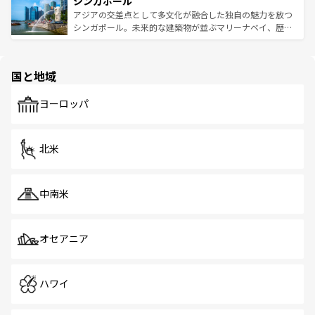
シンガポール
激する。気候は一年中温暖で、どの季節にも異なる楽しみ
み、どこを訪れても感動するはず。観光スポットが密集し
が待っている。親しみやすいタイの人々、仏教を中心とし
ており、効率よく見どころを回れるのも魅力。息をのむよ
アジアの交差点として多文化が融合した独自の魅力を放つ
た文化、そして多様な観光資源が、訪れる旅人を魅了し続
うな絶景から文化的な体験まで、香港を存分に楽しみ尽く
シンガポール。未来的な建築物が並ぶマリーナベイ、歴史
ける。 なお、新着のタイ情報は
コンテンツ一覧
を参照して
そう。 なお、新着の香港情報は
コンテンツ一覧
を参照して
と伝統を感じられるエスニックタウン、多数の緑豊かな公
ほしい。
ほしい。
園や自然保護区など、自然が調和した近代的な景観と文化
の多様性あふれるカラフルな町は、どこを歩いても新しい
国と地域
発見がある。さらに、治安のよさや充実した公共交通機関
も、旅行者にとっては魅力的なポイント。グルメも豊富
で、ホーカーズは地元の風情を楽しめる外せないスポット
ヨーロッパ
だ。訪れる人を飽きさせないシンガポールで、多様な魅力
を体感しよう。 なお、新着のシンガポール情報は
コンテン
ツ一覧
を参照してほしい。
北米
中南米
オセアニア
ハワイ