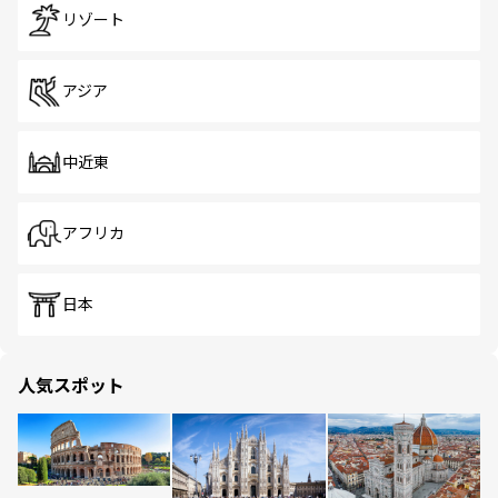
リゾート
アジア
中近東
アフリカ
日本
人気スポット