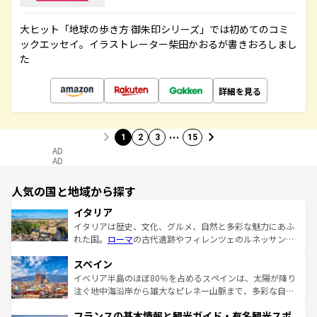
大ヒット「地球の歩き方 御朱印シリーズ」では初めてのコミ
ックエッセイ。イラストレーター柴田かおるが書きおろしまし
た
詳細を見る
…
1
2
3
15
AD
AD
人気の国と地域から探す
イタリア
イタリアは歴史、文化、グルメ、自然と多彩な魅力にあふ
れた国。
ローマ
の古代遺跡やフィレンツェのルネッサンス
美術、ヴェネツィアの運河など、歴史あるスポットはもち
スペイン
ろん、トスカーナの美しい田園風景やアマルフィ海岸の絶
景など、自然景観も見逃せない。観光の合間には、本場の
イベリア半島のほぼ80％を占めるスペインは、太陽が降り
ピザやパスタなど、絶品のイタリア料理を堪能することも
注ぐ地中海沿岸から雄大なピレネー山脈まで、多彩な自然
できる。朝目覚めてから夜眠るまで、すべての瞬間を楽し
と文化が詰まったヨーロッパ屈指の旅行先だ。多様な地域
フランスの基本情報と観光ガイド・有名観光スポ
ませてくれるイタリアで、忘れられない旅をしてみよう！
文化が根付くこの国では、情熱的なフラメンコ、熱気あふ