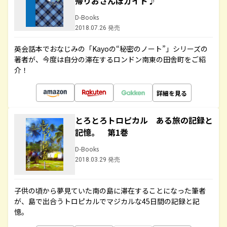
帰りおさんぽガイド♪
D-Books
2018.07.26 発売
英会話本でおなじみの「Kayoの“秘密のノート”」シリーズの
著者が、今度は自分の滞在するロンドン南東の田舎町をご紹
介！
詳細を見る
とろとろトロピカル ある旅の記録と
記憶。 第1巻
D-Books
2018.03.29 発売
子供の頃から夢見ていた南の島に滞在することになった筆者
が、島で出合うトロピカルでマジカルな45日間の記録と記
憶。