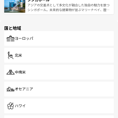
が待っている。親しみやすいタイの人々、仏教を中心とし
ており、効率よく見どころを回れるのも魅力。息をのむよ
アジアの交差点として多文化が融合した独自の魅力を放つ
た文化、そして多様な観光資源が、訪れる旅人を魅了し続
うな絶景から文化的な体験まで、香港を存分に楽しみ尽く
シンガポール。未来的な建築物が並ぶマリーナベイ、歴史
ける。 なお、新着のタイ情報は
コンテンツ一覧
を参照して
そう。 なお、新着の香港情報は
コンテンツ一覧
を参照して
と伝統を感じられるエスニックタウン、多数の緑豊かな公
ほしい。
ほしい。
園や自然保護区など、自然が調和した近代的な景観と文化
の多様性あふれるカラフルな町は、どこを歩いても新しい
国と地域
発見がある。さらに、治安のよさや充実した公共交通機関
も、旅行者にとっては魅力的なポイント。グルメも豊富
で、ホーカーズは地元の風情を楽しめる外せないスポット
ヨーロッパ
だ。訪れる人を飽きさせないシンガポールで、多様な魅力
を体感しよう。 なお、新着のシンガポール情報は
コンテン
ツ一覧
を参照してほしい。
北米
中南米
オセアニア
ハワイ