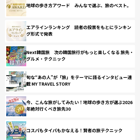
地球の歩き方アワード みんなで選ぶ、旅のベスト。
エアラインランキング 読者の投票をもとにランキン
グ形式で発表
Next韓国旅 次の韓国旅行がもっと楽しくなる 旅先・
グルメ・テクニック
旬な“あの人”が「旅」をテーマに語るインタビュー連
載 MY TRAVEL STORY
今、こんな旅がしてみたい！地球の歩き方が選ぶ2026
年絶対行くべき旅先30
コスパもタイパもかなえる！賢者の旅テクニック