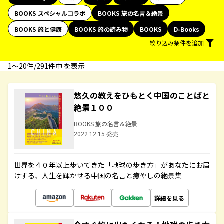
BOOKS スペシャルコラボ
BOOKS 旅の名言＆絶景
BOOKS 旅と健康
BOOKS 旅の読み物
BOOKS
D-Books
絞り込み条件を追加
1〜20件/291件中 を表示
悠久の教えをひもとく中国のことばと
絶景１００
BOOKS 旅の名言＆絶景
2022.12.15 発売
世界を４０年以上歩いてきた「地球の歩き方」があなたにお届
けする、人生を輝かせる中国の名言と癒やしの絶景集
詳細を見る