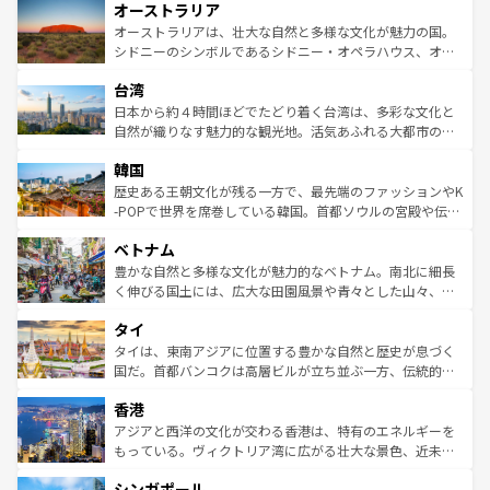
オーストラリア
部のニューオーリンズでは、音楽と美食が融合した独特の
ワイ島は見逃せない。また、定番の観光地といえばオアフ
文化が魅力。旅行者はアメリカの各地域で異なる魅力を楽
島だが、静かな自然を求めるならマウイ島やカウアイ島が
オーストラリアは、壮大な自然と多様な文化が魅力の国。
しみながら、その多様性と豊かな歴史を感じることができ
おすすめ。エメラルドグリーンに輝く海をはじめ、豊かな
シドニーのシンボルであるシドニー・オペラハウス、オー
るだろう。車でのロードトリップや列車の旅も、アメリカ
文化や歴史が息づいている。「アロハスピリット」と呼ば
ストラリア東海岸北部に広がる大サンゴ礁地帯グレートバ
ならではの贅沢な旅のスタイルだ。 なお、新着のアメリカ
台湾
れるおもてなしの心で訪れる人々を迎えてくれるハワイの
リアリーフや大陸中央部にそびえるウルル（エアーズロッ
情報は
コンテンツ一覧
を参照してほしい。
人々、おいしいローカルフードやハワイアンミュージッ
ク）、タスマニアの美しい原生林やケアンズの熱帯雨林な
日本から約４時間ほどでたどり着く台湾は、多彩な文化と
ク、伝統的なフラダンスなど、すべてがハワイの魅力を彩
ど、見どころがたくさん。また、カフェやワイン、オージ
自然が織りなす魅力的な観光地。活気あふれる大都市の台
っている。訪れるたびに新しい発見と感動が待っているハ
ービーフなどの食文化も豊かで、美味しいものであふれて
北やノスタルジックな町並みが人気な九份（ジォウフェ
ワイを、存分に味わってほしい。 なお、新着のハワイ情報
韓国
いる。アクティビティも充実しており、サーフィンやダイ
ン）、静ひつな山岳地帯である台湾東部など、都市の喧騒
は
コンテンツ一覧
を参照してほしい。
ビング、ハイキングなど、アウトドア好きにはたまらな
と山間の静けさが共存しており、訪れる人に新しい発見と
歴史ある王朝文化が残る一方で、最先端のファッションやK
い。オーストラリアの多彩な魅力を存分に味わいつくそ
驚きをもたらしてくれる。また、奥深い台湾の食文化も魅
-POPで世界を席巻している韓国。首都ソウルの宮殿や伝統
う。 なお、新着のオーストラリア情報は
コンテンツ一覧
を
力で、夜市などの屋台グルメから高級料理、ヘルシーで美
家屋が並ぶエリアでは韓国の歴史と文化に浸ることがで
参照してほしい。
ベトナム
容にもいいと評判のスイーツなど、バラエティ豊かな料理
き、地方に足を延ばせば四季折々の自然美を楽しむことが
が味わえる。 なお、新着の台湾情報は
コンテンツ一覧
を参
できる。そして、キムチや焼肉、絶品のストリートフード
豊かな自然と多様な文化が魅力的なベトナム。南北に細長
照してほしい。
まで、さまざまな韓国料理が待っている。夜には、韓国な
く伸びる国土には、広大な田園風景や青々とした山々、世
らではのナイトライフも堪能できる。あたたかいホスピタ
界遺産に登録された壮大な自然景観が点在し、都市部では
タイ
リティに包まれながら、韓国の多彩な魅力を心ゆくまで味
急速な発展と共に伝統が息づく。ハノイの古い町並みやホ
わってみてほしい。 なお、新着の韓国情報は
コンテンツ一
ーチミン市のフランス統治時代の建物も、独特の雰囲気を
タイは、東南アジアに位置する豊かな自然と歴史が息づく
覧
を参照してほしい。
醸し出している。また、バラエティの豊かさとおいしさで
国だ。首都バンコクは高層ビルが立ち並ぶ一方、伝統的な
世界中の食通を魅了してやまないベトナム料理も魅力のひ
寺院や市場がいたるところに点在し、古きよき文化と現代
香港
とつ。フォーやバインミー、ベトナムコーヒーなどは、ぜ
の活気が交差している。北部ではチェンマイなどの山岳地
ひ現地で味わいたい。どの地域を訪れてもあたたかい人々
帯で自然と触れ合い、南部ではプーケットやクラビの美し
アジアと西洋の文化が交わる香港は、特有のエネルギーを
が旅行者を迎えてくれるので、きっと忘れられない旅にな
いビーチでリゾート気分を楽しむことができる。タイ料理
もっている。ヴィクトリア湾に広がる壮大な景色、近未来
るはずだ。 なお、新着のベトナム情報は
コンテンツ一覧
を
は世界的に有名で、屋台から高級レストランまで味覚を刺
的なアートスポット、そして歴史と現代が融合した町並
参照してほしい。
シンガポール
激する。気候は一年中温暖で、どの季節にも異なる楽しみ
み、どこを訪れても感動するはず。観光スポットが密集し