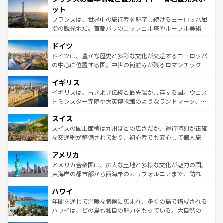
なお、新着のイタリア情報は
コンテンツ一覧
を参照してほ
れる闘牛、そして美味しいタパスが生活の一部となってい
ット
しい。
る。首都マドリードの洗練された雰囲気や、バルセロナの
フランスは、世界中の旅行者を魅了し続けるヨーロッパ屈
アートに溢れた街角から、地方では古代ローマ遺跡や中世
指の観光地だ。首都パリのエッフェル塔やルーブル美術館
の城塞都市、穏やかなビーチリゾートまで多彩な表情を見
といった象徴的なスポットから、田舎町の古風な美しさま
せる。地方によって風土や気候が異なるスペインはその個
ドイツ
で、幅広い魅力が詰まっている。華麗な宮殿、歴史的な大
性で訪れる人を魅了する。 なお、新着のスペイン情報は
コ
聖堂、美しいビーチ、そして豊かな自然が、訪れる者を心
ドイツは、豊かな歴史と多彩な文化が交差するヨーロッパ
ンテンツ一覧
を参照してほしい。
から魅了する。また、フランスは美食の国としても知ら
の中心に位置する国。中世の街並みが残るロマンチック街
れ、フランス料理はユネスコ無形文化遺産にも登録されて
道から、未来を先取りするようなモダンな都市まで多様な
イギリス
いる。シャンパンの発祥地であるランス、プロヴァンスの
顔を持つこの国は、どこを歩いても飽きることがない。ベ
香り高いラベンダー畑など、多彩な楽しみ方が可能だ。さ
ルリンの文化的活気、バイエルン州のアルプスの絶景、そ
イギリスは、古きよき伝統と最先端が共存する国。ウェス
らに、パリ以外の地域にも魅力が溢れており、どの街角に
してライン川沿いのワイン畑といった風景は必見。ビール
トミンスター寺院や大英博物館のようなランドマーク、歴
も豊かな歴史と文化が息づいている。パリ以外の個性あふ
とソーセージを味わいながら地元の人と過ごす楽しい時間
史ある大学都市、美しい丘陵地帯や牧歌的な風景など、エ
れる地方に足を運ぶとそれぞれで全く異なる文化を体験で
スイス
は、お酒好きな人にはぜひ体験してほしい。 なお、新着の
リアごとに異なる魅力がある。また、優雅なアフタヌーン
きるだろう。 なお、新着のフランス情報は
コンテンツ一覧
ドイツ情報は
コンテンツ一覧
を参照してほしい。
ティー、ビール好きにはたまらない英国パブ、サッカー観
スイスの国土面積は九州ほどの広さだが、運行時刻が正確
を参照してほしい。
戦など、本場だからこそできる体験も豊富。イギリスを旅
な交通網が整備されており、初心者でも安心して個人旅行
して楽しみつくそう。 なお、新着のイギリス情報は
コンテ
を楽しめる。日本同様に時刻表どおりの旅が可能だ。中世
アメリカ
ンツ一覧
を参照してほしい。
の建物がそのまま残る町や、スイスならではのユニークな
博物館もあり、アルプス観光だけでなく町歩きも満喫する
アメリカ合衆国は、広大な土地と多様な文化が魅力の国。
ことができる。国民の所得が高いため物価も高いが、旅行
東海岸の都市部から西海岸のカリフォルニアまで、訪れる
者向けの交通パス提供のサービスもあり、うまく活用すれ
場所ごとに異なる風景と体験が待っている。ニューヨーク
ハワイ
ば市内交通費無料で観光を楽しむこともできる。 なお、新
のような巨大都市は、観光、ショッピング、エンターテイ
着のスイス情報は
コンテンツ一覧
を参照してほしい。
ンメントが詰まった刺激的なスポットだ。一方、アメリカ
年間を通じて温暖な気候に恵まれ、多くの島で構成される
西部には大自然が広がり、グランドキャニオンやイエロー
ハワイは、どの島も独自の魅力をもっている。大自然の神
ストーン国立公園といった絶景が堪能できる。さらに、南
秘を感じたいなら、火山が生み出した壮大な景観を誇るハ