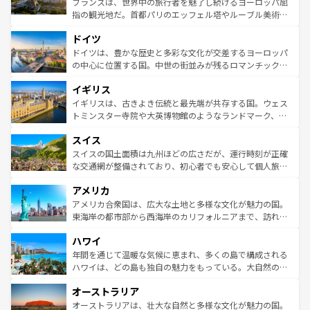
フランスは、世界中の旅行者を魅了し続けるヨーロッパ屈
アートに溢れた街角から、地方では古代ローマ遺跡や中世
指の観光地だ。首都パリのエッフェル塔やルーブル美術館
の城塞都市、穏やかなビーチリゾートまで多彩な表情を見
といった象徴的なスポットから、田舎町の古風な美しさま
せる。地方によって風土や気候が異なるスペインはその個
ドイツ
で、幅広い魅力が詰まっている。華麗な宮殿、歴史的な大
性で訪れる人を魅了する。 なお、新着のスペイン情報は
コ
聖堂、美しいビーチ、そして豊かな自然が、訪れる者を心
ドイツは、豊かな歴史と多彩な文化が交差するヨーロッパ
ンテンツ一覧
を参照してほしい。
から魅了する。また、フランスは美食の国としても知ら
の中心に位置する国。中世の街並みが残るロマンチック街
れ、フランス料理はユネスコ無形文化遺産にも登録されて
道から、未来を先取りするようなモダンな都市まで多様な
イギリス
いる。シャンパンの発祥地であるランス、プロヴァンスの
顔を持つこの国は、どこを歩いても飽きることがない。ベ
香り高いラベンダー畑など、多彩な楽しみ方が可能だ。さ
ルリンの文化的活気、バイエルン州のアルプスの絶景、そ
イギリスは、古きよき伝統と最先端が共存する国。ウェス
らに、パリ以外の地域にも魅力が溢れており、どの街角に
してライン川沿いのワイン畑といった風景は必見。ビール
トミンスター寺院や大英博物館のようなランドマーク、歴
も豊かな歴史と文化が息づいている。パリ以外の個性あふ
とソーセージを味わいながら地元の人と過ごす楽しい時間
史ある大学都市、美しい丘陵地帯や牧歌的な風景など、エ
れる地方に足を運ぶとそれぞれで全く異なる文化を体験で
スイス
は、お酒好きな人にはぜひ体験してほしい。 なお、新着の
リアごとに異なる魅力がある。また、優雅なアフタヌーン
きるだろう。 なお、新着のフランス情報は
コンテンツ一覧
ドイツ情報は
コンテンツ一覧
を参照してほしい。
ティー、ビール好きにはたまらない英国パブ、サッカー観
スイスの国土面積は九州ほどの広さだが、運行時刻が正確
を参照してほしい。
戦など、本場だからこそできる体験も豊富。イギリスを旅
な交通網が整備されており、初心者でも安心して個人旅行
して楽しみつくそう。 なお、新着のイギリス情報は
コンテ
を楽しめる。日本同様に時刻表どおりの旅が可能だ。中世
アメリカ
ンツ一覧
を参照してほしい。
の建物がそのまま残る町や、スイスならではのユニークな
博物館もあり、アルプス観光だけでなく町歩きも満喫する
アメリカ合衆国は、広大な土地と多様な文化が魅力の国。
ことができる。国民の所得が高いため物価も高いが、旅行
東海岸の都市部から西海岸のカリフォルニアまで、訪れる
者向けの交通パス提供のサービスもあり、うまく活用すれ
場所ごとに異なる風景と体験が待っている。ニューヨーク
ハワイ
ば市内交通費無料で観光を楽しむこともできる。 なお、新
のような巨大都市は、観光、ショッピング、エンターテイ
着のスイス情報は
コンテンツ一覧
を参照してほしい。
ンメントが詰まった刺激的なスポットだ。一方、アメリカ
年間を通じて温暖な気候に恵まれ、多くの島で構成される
西部には大自然が広がり、グランドキャニオンやイエロー
ハワイは、どの島も独自の魅力をもっている。大自然の神
ストーン国立公園といった絶景が堪能できる。さらに、南
秘を感じたいなら、火山が生み出した壮大な景観を誇るハ
オーストラリア
部のニューオーリンズでは、音楽と美食が融合した独特の
ワイ島は見逃せない。また、定番の観光地といえばオアフ
文化が魅力。旅行者はアメリカの各地域で異なる魅力を楽
島だが、静かな自然を求めるならマウイ島やカウアイ島が
オーストラリアは、壮大な自然と多様な文化が魅力の国。