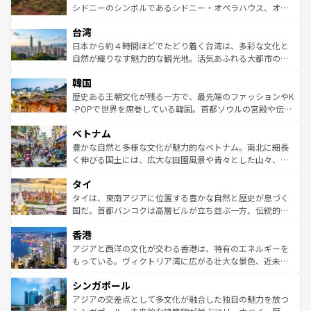
しみながら、その多様性と豊かな歴史を感じることができ
おすすめ。エメラルドグリーンに輝く海をはじめ、豊かな
シドニーのシンボルであるシドニー・オペラハウス、オー
るだろう。車でのロードトリップや列車の旅も、アメリカ
文化や歴史が息づいている。「アロハスピリット」と呼ば
ストラリア東海岸北部に広がる大サンゴ礁地帯グレートバ
ならではの贅沢な旅のスタイルだ。 なお、新着のアメリカ
台湾
れるおもてなしの心で訪れる人々を迎えてくれるハワイの
リアリーフや大陸中央部にそびえるウルル（エアーズロッ
情報は
コンテンツ一覧
を参照してほしい。
人々、おいしいローカルフードやハワイアンミュージッ
ク）、タスマニアの美しい原生林やケアンズの熱帯雨林な
日本から約４時間ほどでたどり着く台湾は、多彩な文化と
ク、伝統的なフラダンスなど、すべてがハワイの魅力を彩
ど、見どころがたくさん。また、カフェやワイン、オージ
自然が織りなす魅力的な観光地。活気あふれる大都市の台
っている。訪れるたびに新しい発見と感動が待っているハ
ービーフなどの食文化も豊かで、美味しいものであふれて
北やノスタルジックな町並みが人気な九份（ジォウフェ
ワイを、存分に味わってほしい。 なお、新着のハワイ情報
韓国
いる。アクティビティも充実しており、サーフィンやダイ
ン）、静ひつな山岳地帯である台湾東部など、都市の喧騒
は
コンテンツ一覧
を参照してほしい。
ビング、ハイキングなど、アウトドア好きにはたまらな
と山間の静けさが共存しており、訪れる人に新しい発見と
歴史ある王朝文化が残る一方で、最先端のファッションやK
い。オーストラリアの多彩な魅力を存分に味わいつくそ
驚きをもたらしてくれる。また、奥深い台湾の食文化も魅
-POPで世界を席巻している韓国。首都ソウルの宮殿や伝統
う。 なお、新着のオーストラリア情報は
コンテンツ一覧
を
力で、夜市などの屋台グルメから高級料理、ヘルシーで美
家屋が並ぶエリアでは韓国の歴史と文化に浸ることがで
参照してほしい。
ベトナム
容にもいいと評判のスイーツなど、バラエティ豊かな料理
き、地方に足を延ばせば四季折々の自然美を楽しむことが
が味わえる。 なお、新着の台湾情報は
コンテンツ一覧
を参
できる。そして、キムチや焼肉、絶品のストリートフード
豊かな自然と多様な文化が魅力的なベトナム。南北に細長
照してほしい。
まで、さまざまな韓国料理が待っている。夜には、韓国な
く伸びる国土には、広大な田園風景や青々とした山々、世
らではのナイトライフも堪能できる。あたたかいホスピタ
界遺産に登録された壮大な自然景観が点在し、都市部では
タイ
リティに包まれながら、韓国の多彩な魅力を心ゆくまで味
急速な発展と共に伝統が息づく。ハノイの古い町並みやホ
わってみてほしい。 なお、新着の韓国情報は
コンテンツ一
ーチミン市のフランス統治時代の建物も、独特の雰囲気を
タイは、東南アジアに位置する豊かな自然と歴史が息づく
覧
を参照してほしい。
醸し出している。また、バラエティの豊かさとおいしさで
国だ。首都バンコクは高層ビルが立ち並ぶ一方、伝統的な
世界中の食通を魅了してやまないベトナム料理も魅力のひ
寺院や市場がいたるところに点在し、古きよき文化と現代
香港
とつ。フォーやバインミー、ベトナムコーヒーなどは、ぜ
の活気が交差している。北部ではチェンマイなどの山岳地
ひ現地で味わいたい。どの地域を訪れてもあたたかい人々
帯で自然と触れ合い、南部ではプーケットやクラビの美し
アジアと西洋の文化が交わる香港は、特有のエネルギーを
が旅行者を迎えてくれるので、きっと忘れられない旅にな
いビーチでリゾート気分を楽しむことができる。タイ料理
もっている。ヴィクトリア湾に広がる壮大な景色、近未来
るはずだ。 なお、新着のベトナム情報は
コンテンツ一覧
を
は世界的に有名で、屋台から高級レストランまで味覚を刺
的なアートスポット、そして歴史と現代が融合した町並
参照してほしい。
シンガポール
激する。気候は一年中温暖で、どの季節にも異なる楽しみ
み、どこを訪れても感動するはず。観光スポットが密集し
が待っている。親しみやすいタイの人々、仏教を中心とし
ており、効率よく見どころを回れるのも魅力。息をのむよ
アジアの交差点として多文化が融合した独自の魅力を放つ
た文化、そして多様な観光資源が、訪れる旅人を魅了し続
うな絶景から文化的な体験まで、香港を存分に楽しみ尽く