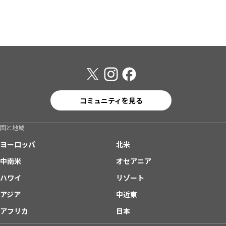
コミュニティを見る
国と地域
ヨーロッパ
北米
中南米
オセアニア
ハワイ
リゾート
アジア
中近東
アフリカ
日本