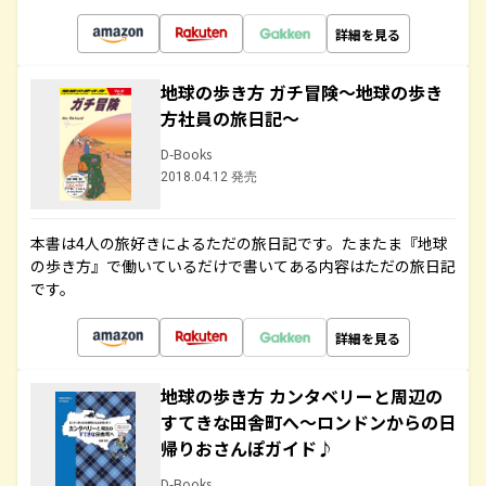
詳細を見る
地球の歩き方 ガチ冒険～地球の歩き
方社員の旅日記～
D-Books
2018.04.12 発売
本書は4人の旅好きによるただの旅日記です。たまたま『地球
の歩き方』で働いているだけで書いてある内容はただの旅日記
です。
詳細を見る
地球の歩き方 カンタベリーと周辺の
すてきな田舎町へ～ロンドンからの日
帰りおさんぽガイド♪
D-Books