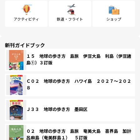
アクティビティ
鉄道・フライト
ショップ
新刊ガイドブック
１５ 地球の歩き方 島旅 伊豆大島 利島（伊豆諸
島①）３訂版
Ｃ０２ 地球の歩き方 ハワイ島 ２０２７～２０２
８
Ｊ３３ 地球の歩き方 墨田区
０２ 地球の歩き方 島旅 奄美大島 喜界島 加計
呂麻島（奄美群島１） ５訂版