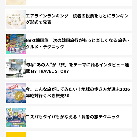
エアラインランキング 読者の投票をもとにランキン
グ形式で発表
Next韓国旅 次の韓国旅行がもっと楽しくなる 旅先・
グルメ・テクニック
旬な“あの人”が「旅」をテーマに語るインタビュー連
載 MY TRAVEL STORY
今、こんな旅がしてみたい！地球の歩き方が選ぶ2026
年絶対行くべき旅先30
コスパもタイパもかなえる！賢者の旅テクニック