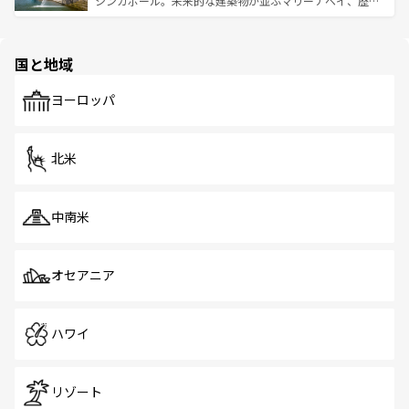
シンガポール。未来的な建築物が並ぶマリーナベイ、歴史
ける。 なお、新着のタイ情報は
コンテンツ一覧
を参照して
そう。 なお、新着の香港情報は
コンテンツ一覧
を参照して
と伝統を感じられるエスニックタウン、多数の緑豊かな公
ほしい。
ほしい。
園や自然保護区など、自然が調和した近代的な景観と文化
の多様性あふれるカラフルな町は、どこを歩いても新しい
国と地域
発見がある。さらに、治安のよさや充実した公共交通機関
も、旅行者にとっては魅力的なポイント。グルメも豊富
で、ホーカーズは地元の風情を楽しめる外せないスポット
ヨーロッパ
だ。訪れる人を飽きさせないシンガポールで、多様な魅力
を体感しよう。 なお、新着のシンガポール情報は
コンテン
ツ一覧
を参照してほしい。
北米
中南米
オセアニア
ハワイ
リゾート