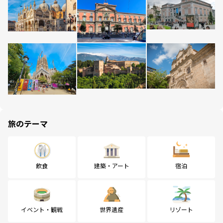
旅のテーマ
飲食
建築・アート
宿泊
イベント・観戦
世界遺産
リゾート