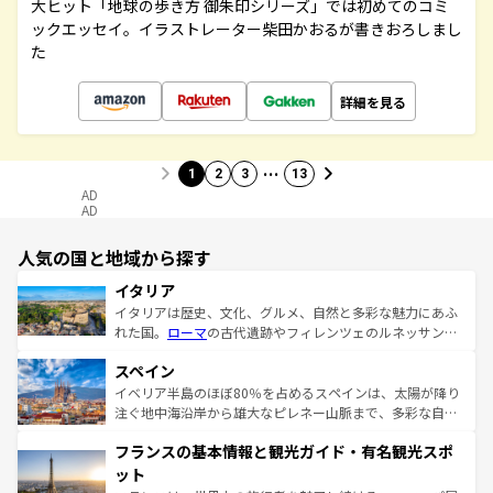
大ヒット「地球の歩き方 御朱印シリーズ」では初めてのコミ
ックエッセイ。イラストレーター柴田かおるが書きおろしまし
た
詳細を見る
…
1
2
3
13
AD
AD
人気の国と地域から探す
イタリア
イタリアは歴史、文化、グルメ、自然と多彩な魅力にあふ
れた国。
ローマ
の古代遺跡やフィレンツェのルネッサンス
美術、ヴェネツィアの運河など、歴史あるスポットはもち
スペイン
ろん、トスカーナの美しい田園風景やアマルフィ海岸の絶
景など、自然景観も見逃せない。観光の合間には、本場の
イベリア半島のほぼ80％を占めるスペインは、太陽が降り
ピザやパスタなど、絶品のイタリア料理を堪能することも
注ぐ地中海沿岸から雄大なピレネー山脈まで、多彩な自然
できる。朝目覚めてから夜眠るまで、すべての瞬間を楽し
と文化が詰まったヨーロッパ屈指の旅行先だ。多様な地域
フランスの基本情報と観光ガイド・有名観光スポ
ませてくれるイタリアで、忘れられない旅をしてみよう！
文化が根付くこの国では、情熱的なフラメンコ、熱気あふ
なお、新着のイタリア情報は
コンテンツ一覧
を参照してほ
れる闘牛、そして美味しいタパスが生活の一部となってい
ット
しい。
る。首都マドリードの洗練された雰囲気や、バルセロナの