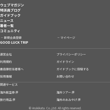
ウェブマガジン
特派員ブログ
ガイドブック
ニュース
著者一覧
コミュニティ
新規会員登録
マイページ
GOOD LUCK TRIP
運営会社
プライバシーポリシー
利用規約
ガイドライン
書店御担当者様へ
ガイドブックに投稿する
採用情報
お問い合わせ
関連サービス
海外航空券
海外ツアー
旅行用品
海外のおみやげ
© Arukikata. Co.,Ltd. All rights reserved.