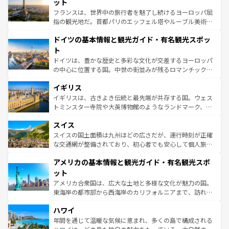
れる闘牛、そして美味しいタパスが生活の一部となってい
ット
る。首都マドリードの洗練された雰囲気や、バルセロナの
フランスは、世界中の旅行者を魅了し続けるヨーロッパ屈
アートに溢れた街角から、地方では古代ローマ遺跡や中世
指の観光地だ。首都パリのエッフェル塔やルーブル美術館
の城塞都市、穏やかなビーチリゾートまで多彩な表情を見
といった象徴的なスポットから、田舎町の古風な美しさま
せる。地方によって風土や気候が異なるスペインはその個
ドイツの基本情報と観光ガイド・有名観光スポッ
で、幅広い魅力が詰まっている。華麗な宮殿、歴史的な大
性で訪れる人を魅了する。 なお、新着のスペイン情報は
コ
聖堂、美しいビーチ、そして豊かな自然が、訪れる者を心
ト
ンテンツ一覧
を参照してほしい。
から魅了する。また、フランスは美食の国としても知ら
ドイツは、豊かな歴史と多彩な文化が交差するヨーロッパ
れ、フランス料理はユネスコ無形文化遺産にも登録されて
の中心に位置する国。中世の街並みが残るロマンチック街
いる。シャンパンの発祥地であるランス、プロヴァンスの
道から、未来を先取りするようなモダンな都市まで多様な
香り高いラベンダー畑など、多彩な楽しみ方が可能だ。さ
イギリス
顔を持つこの国は、どこを歩いても飽きることがない。ベ
らに、パリ以外の地域にも魅力が溢れており、どの街角に
ルリンの文化的活気、バイエルン州のアルプスの絶景、そ
イギリスは、古きよき伝統と最先端が共存する国。ウェス
も豊かな歴史と文化が息づいている。パリ以外の個性あふ
してライン川沿いのワイン畑といった風景は必見。ビール
トミンスター寺院や大英博物館のようなランドマーク、歴
れる地方に足を運ぶとそれぞれで全く異なる文化を体験で
とソーセージを味わいながら地元の人と過ごす楽しい時間
史ある大学都市、美しい丘陵地帯や牧歌的な風景など、エ
きるだろう。 なお、新着のフランス情報は
コンテンツ一覧
スイス
は、お酒好きな人にはぜひ体験してほしい。 なお、新着の
リアごとに異なる魅力がある。また、優雅なアフタヌーン
を参照してほしい。
ドイツ情報は
コンテンツ一覧
を参照してほしい。
ティー、ビール好きにはたまらない英国パブ、サッカー観
スイスの国土面積は九州ほどの広さだが、運行時刻が正確
戦など、本場だからこそできる体験も豊富。イギリスを旅
な交通網が整備されており、初心者でも安心して個人旅行
して楽しみつくそう。 なお、新着のイギリス情報は
コンテ
を楽しめる。日本同様に時刻表どおりの旅が可能だ。中世
アメリカの基本情報と観光ガイド・有名観光スポ
ンツ一覧
を参照してほしい。
の建物がそのまま残る町や、スイスならではのユニークな
博物館もあり、アルプス観光だけでなく町歩きも満喫する
ット
ことができる。国民の所得が高いため物価も高いが、旅行
アメリカ合衆国は、広大な土地と多様な文化が魅力の国。
者向けの交通パス提供のサービスもあり、うまく活用すれ
東海岸の都市部から西海岸のカリフォルニアまで、訪れる
ば市内交通費無料で観光を楽しむこともできる。 なお、新
場所ごとに異なる風景と体験が待っている。ニューヨーク
着のスイス情報は
コンテンツ一覧
を参照してほしい。
ハワイ
のような巨大都市は、観光、ショッピング、エンターテイ
ンメントが詰まった刺激的なスポットだ。一方、アメリカ
年間を通じて温暖な気候に恵まれ、多くの島で構成される
西部には大自然が広がり、グランドキャニオンやイエロー