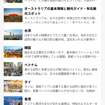
ハワイは、どの島も独自の魅力をもっている。大自然の神
ストーン国立公園といった絶景が堪能できる。さらに、南
秘を感じたいなら、火山が生み出した壮大な景観を誇るハ
オーストラリアの基本情報と観光ガイド・有名観
部のニューオーリンズでは、音楽と美食が融合した独特の
ワイ島は見逃せない。また、定番の観光地といえばオアフ
文化が魅力。旅行者はアメリカの各地域で異なる魅力を楽
島だが、静かな自然を求めるならマウイ島やカウアイ島が
光スポット
しみながら、その多様性と豊かな歴史を感じることができ
おすすめ。エメラルドグリーンに輝く海をはじめ、豊かな
オーストラリアは、壮大な自然と多様な文化が魅力の国。
るだろう。車でのロードトリップや列車の旅も、アメリカ
文化や歴史が息づいている。「アロハスピリット」と呼ば
シドニーのシンボルであるシドニー・オペラハウス、オー
ならではの贅沢な旅のスタイルだ。 なお、新着のアメリカ
れるおもてなしの心で訪れる人々を迎えてくれるハワイの
ストラリア東海岸北部に広がる大サンゴ礁地帯グレートバ
情報は
コンテンツ一覧
を参照してほしい。
人々、おいしいローカルフードやハワイアンミュージッ
台湾
リアリーフや大陸中央部にそびえるウルル（エアーズロッ
ク、伝統的なフラダンスなど、すべてがハワイの魅力を彩
ク）、タスマニアの美しい原生林やケアンズの熱帯雨林な
日本から約４時間ほどでたどり着く台湾は、多彩な文化と
っている。訪れるたびに新しい発見と感動が待っているハ
ど、見どころがたくさん。また、カフェやワイン、オージ
自然が織りなす魅力的な観光地。活気あふれる大都市の台
ワイを、存分に味わってほしい。 なお、新着のハワイ情報
ービーフなどの食文化も豊かで、美味しいものであふれて
北やノスタルジックな町並みが人気な九份（ジォウフェ
は
コンテンツ一覧
を参照してほしい。
韓国
いる。アクティビティも充実しており、サーフィンやダイ
ン）、静ひつな山岳地帯である台湾東部など、都市の喧騒
ビング、ハイキングなど、アウトドア好きにはたまらな
と山間の静けさが共存しており、訪れる人に新しい発見と
歴史ある王朝文化が残る一方で、最先端のファッションやK
い。オーストラリアの多彩な魅力を存分に味わいつくそ
驚きをもたらしてくれる。また、奥深い台湾の食文化も魅
-POPで世界を席巻している韓国。首都ソウルの宮殿や伝統
う。 なお、新着のオーストラリア情報は
コンテンツ一覧
を
力で、夜市などの屋台グルメから高級料理、ヘルシーで美
家屋が並ぶエリアでは韓国の歴史と文化に浸ることがで
参照してほしい。
ベトナム
容にもいいと評判のスイーツなど、バラエティ豊かな料理
き、地方に足を延ばせば四季折々の自然美を楽しむことが
が味わえる。 なお、新着の台湾情報は
コンテンツ一覧
を参
できる。そして、キムチや焼肉、絶品のストリートフード
豊かな自然と多様な文化が魅力的なベトナム。南北に細長
照してほしい。
まで、さまざまな韓国料理が待っている。夜には、韓国な
く伸びる国土には、広大な田園風景や青々とした山々、世
らではのナイトライフも堪能できる。あたたかいホスピタ
界遺産に登録された壮大な自然景観が点在し、都市部では
タイ
リティに包まれながら、韓国の多彩な魅力を心ゆくまで味
急速な発展と共に伝統が息づく。ハノイの古い町並みやホ
わってみてほしい。 なお、新着の韓国情報は
コンテンツ一
ーチミン市のフランス統治時代の建物も、独特の雰囲気を
タイは、東南アジアに位置する豊かな自然と歴史が息づく
覧
を参照してほしい。
醸し出している。また、バラエティの豊かさとおいしさで
国だ。首都バンコクは高層ビルが立ち並ぶ一方、伝統的な
世界中の食通を魅了してやまないベトナム料理も魅力のひ
寺院や市場がいたるところに点在し、古きよき文化と現代
香港
とつ。フォーやバインミー、ベトナムコーヒーなどは、ぜ
の活気が交差している。北部ではチェンマイなどの山岳地
ひ現地で味わいたい。どの地域を訪れてもあたたかい人々
帯で自然と触れ合い、南部ではプーケットやクラビの美し
アジアと西洋の文化が交わる香港は、特有のエネルギーを