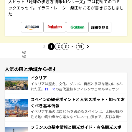
大ヒット「地球の歩き方 御朱印シリーズ」では初めてのコミ
ックエッセイ。イラストレーター柴田かおるが書きおろしまし
た
詳細を見る
…
1
2
3
18
AD
AD
人気の国と地域から探す
イタリア
イタリアは歴史、文化、グルメ、自然と多彩な魅力にあふ
れた国。
ローマ
の古代遺跡やフィレンツェのルネッサンス
美術、ヴェネツィアの運河など、歴史あるスポットはもち
スペインの観光ポイントと人気スポット・知ってお
ろん、トスカーナの美しい田園風景やアマルフィ海岸の絶
景など、自然景観も見逃せない。観光の合間には、本場の
くべき基本情報
ピザやパスタなど、絶品のイタリア料理を堪能することも
イベリア半島のほぼ80％を占めるスペインは、太陽が降り
できる。朝目覚めてから夜眠るまで、すべての瞬間を楽し
注ぐ地中海沿岸から雄大なピレネー山脈まで、多彩な自然
ませてくれるイタリアで、忘れられない旅をしてみよう！
と文化が詰まったヨーロッパ屈指の旅行先だ。多様な地域
なお、新着のイタリア情報は
コンテンツ一覧
を参照してほ
フランスの基本情報と観光ガイド・有名観光スポ
文化が根付くこの国では、情熱的なフラメンコ、熱気あふ
しい。