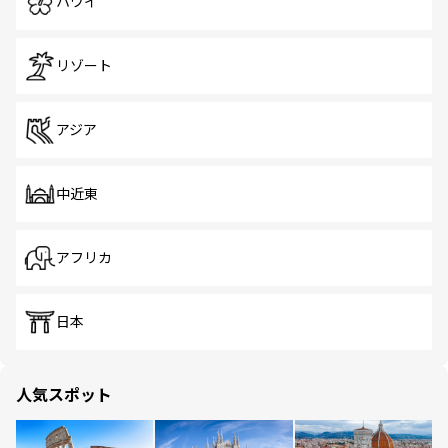
ハワイ
リゾート
アジア
中近東
アフリカ
日本
人気スポット