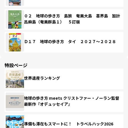
０２ 地球の歩き方 島旅 奄美大島 喜界島 加計
呂麻島（奄美群島１） ５訂版
Ｄ１７ 地球の歩き方 タイ ２０２７～２０２８
特設ページ
世界遺産ランキング
地球の歩き方 meets クリストファー・ノーラン監督
最新作『オデュッセイア』
準備も滞在もスマートに！ トラベルハック2026