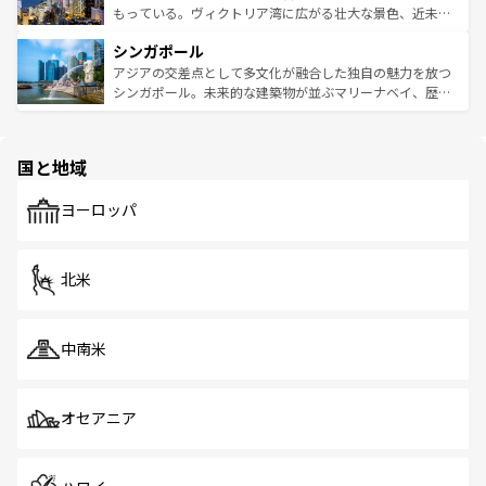
が旅行者を迎えてくれるので、きっと忘れられない旅にな
いビーチでリゾート気分を楽しむことができる。タイ料理
もっている。ヴィクトリア湾に広がる壮大な景色、近未来
るはずだ。 なお、新着のベトナム情報は
コンテンツ一覧
を
は世界的に有名で、屋台から高級レストランまで味覚を刺
的なアートスポット、そして歴史と現代が融合した町並
参照してほしい。
シンガポール
激する。気候は一年中温暖で、どの季節にも異なる楽しみ
み、どこを訪れても感動するはず。観光スポットが密集し
が待っている。親しみやすいタイの人々、仏教を中心とし
ており、効率よく見どころを回れるのも魅力。息をのむよ
アジアの交差点として多文化が融合した独自の魅力を放つ
た文化、そして多様な観光資源が、訪れる旅人を魅了し続
うな絶景から文化的な体験まで、香港を存分に楽しみ尽く
シンガポール。未来的な建築物が並ぶマリーナベイ、歴史
ける。 なお、新着のタイ情報は
コンテンツ一覧
を参照して
そう。 なお、新着の香港情報は
コンテンツ一覧
を参照して
と伝統を感じられるエスニックタウン、多数の緑豊かな公
ほしい。
ほしい。
園や自然保護区など、自然が調和した近代的な景観と文化
の多様性あふれるカラフルな町は、どこを歩いても新しい
国と地域
発見がある。さらに、治安のよさや充実した公共交通機関
も、旅行者にとっては魅力的なポイント。グルメも豊富
で、ホーカーズは地元の風情を楽しめる外せないスポット
ヨーロッパ
だ。訪れる人を飽きさせないシンガポールで、多様な魅力
を体感しよう。 なお、新着のシンガポール情報は
コンテン
ツ一覧
を参照してほしい。
北米
中南米
オセアニア