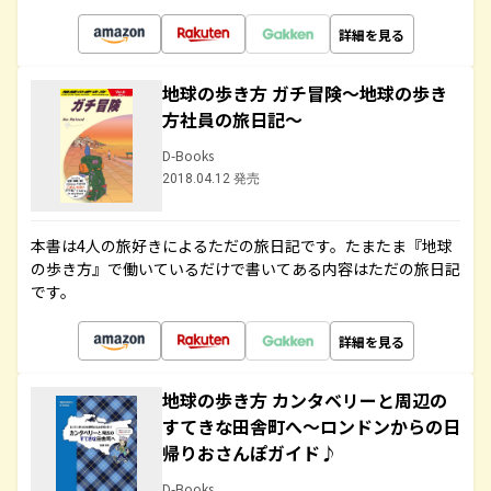
詳細を見る
地球の歩き方 ガチ冒険～地球の歩き
方社員の旅日記～
D-Books
2018.04.12 発売
本書は4人の旅好きによるただの旅日記です。たまたま『地球
の歩き方』で働いているだけで書いてある内容はただの旅日記
です。
詳細を見る
地球の歩き方 カンタベリーと周辺の
すてきな田舎町へ～ロンドンからの日
帰りおさんぽガイド♪
D-Books