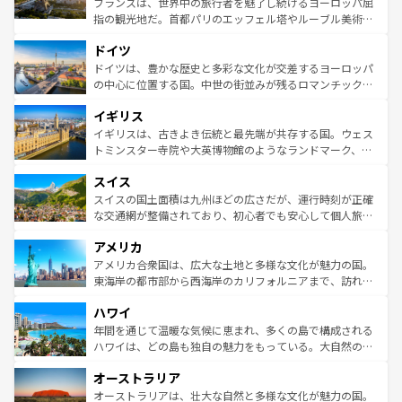
フランスは、世界中の旅行者を魅了し続けるヨーロッパ屈
アートに溢れた街角から、地方では古代ローマ遺跡や中世
指の観光地だ。首都パリのエッフェル塔やルーブル美術館
の城塞都市、穏やかなビーチリゾートまで多彩な表情を見
といった象徴的なスポットから、田舎町の古風な美しさま
せる。地方によって風土や気候が異なるスペインはその個
ドイツ
で、幅広い魅力が詰まっている。華麗な宮殿、歴史的な大
性で訪れる人を魅了する。 なお、新着のスペイン情報は
コ
聖堂、美しいビーチ、そして豊かな自然が、訪れる者を心
ドイツは、豊かな歴史と多彩な文化が交差するヨーロッパ
ンテンツ一覧
を参照してほしい。
から魅了する。また、フランスは美食の国としても知ら
の中心に位置する国。中世の街並みが残るロマンチック街
れ、フランス料理はユネスコ無形文化遺産にも登録されて
道から、未来を先取りするようなモダンな都市まで多様な
イギリス
いる。シャンパンの発祥地であるランス、プロヴァンスの
顔を持つこの国は、どこを歩いても飽きることがない。ベ
香り高いラベンダー畑など、多彩な楽しみ方が可能だ。さ
ルリンの文化的活気、バイエルン州のアルプスの絶景、そ
イギリスは、古きよき伝統と最先端が共存する国。ウェス
らに、パリ以外の地域にも魅力が溢れており、どの街角に
してライン川沿いのワイン畑といった風景は必見。ビール
トミンスター寺院や大英博物館のようなランドマーク、歴
も豊かな歴史と文化が息づいている。パリ以外の個性あふ
とソーセージを味わいながら地元の人と過ごす楽しい時間
史ある大学都市、美しい丘陵地帯や牧歌的な風景など、エ
れる地方に足を運ぶとそれぞれで全く異なる文化を体験で
スイス
は、お酒好きな人にはぜひ体験してほしい。 なお、新着の
リアごとに異なる魅力がある。また、優雅なアフタヌーン
きるだろう。 なお、新着のフランス情報は
コンテンツ一覧
ドイツ情報は
コンテンツ一覧
を参照してほしい。
ティー、ビール好きにはたまらない英国パブ、サッカー観
スイスの国土面積は九州ほどの広さだが、運行時刻が正確
を参照してほしい。
戦など、本場だからこそできる体験も豊富。イギリスを旅
な交通網が整備されており、初心者でも安心して個人旅行
して楽しみつくそう。 なお、新着のイギリス情報は
コンテ
を楽しめる。日本同様に時刻表どおりの旅が可能だ。中世
アメリカ
ンツ一覧
を参照してほしい。
の建物がそのまま残る町や、スイスならではのユニークな
博物館もあり、アルプス観光だけでなく町歩きも満喫する
アメリカ合衆国は、広大な土地と多様な文化が魅力の国。
ことができる。国民の所得が高いため物価も高いが、旅行
東海岸の都市部から西海岸のカリフォルニアまで、訪れる
者向けの交通パス提供のサービスもあり、うまく活用すれ
場所ごとに異なる風景と体験が待っている。ニューヨーク
ハワイ
ば市内交通費無料で観光を楽しむこともできる。 なお、新
のような巨大都市は、観光、ショッピング、エンターテイ
着のスイス情報は
コンテンツ一覧
を参照してほしい。
ンメントが詰まった刺激的なスポットだ。一方、アメリカ
年間を通じて温暖な気候に恵まれ、多くの島で構成される
西部には大自然が広がり、グランドキャニオンやイエロー
ハワイは、どの島も独自の魅力をもっている。大自然の神
ストーン国立公園といった絶景が堪能できる。さらに、南
秘を感じたいなら、火山が生み出した壮大な景観を誇るハ
オーストラリア
部のニューオーリンズでは、音楽と美食が融合した独特の
ワイ島は見逃せない。また、定番の観光地といえばオアフ
文化が魅力。旅行者はアメリカの各地域で異なる魅力を楽
島だが、静かな自然を求めるならマウイ島やカウアイ島が
オーストラリアは、壮大な自然と多様な文化が魅力の国。