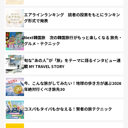
エアラインランキング 読者の投票をもとにランキン
グ形式で発表
Next韓国旅 次の韓国旅行がもっと楽しくなる 旅先・
グルメ・テクニック
旬な“あの人”が「旅」をテーマに語るインタビュー連
載 MY TRAVEL STORY
今、こんな旅がしてみたい！地球の歩き方が選ぶ2026
年絶対行くべき旅先30
コスパもタイパもかなえる！賢者の旅テクニック