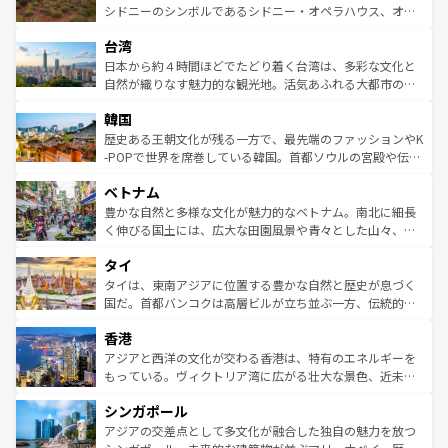
しみながら、その多様性と豊かな歴史を感じることができ
おすすめ。エメラルドグリーンに輝く海をはじめ、豊かな
シドニーのシンボルであるシドニー・オペラハウス、オー
るだろう。車でのロードトリップや列車の旅も、アメリカ
文化や歴史が息づいている。「アロハスピリット」と呼ば
ストラリア東海岸北部に広がる大サンゴ礁地帯グレートバ
ならではの贅沢な旅のスタイルだ。 なお、新着のアメリカ
台湾
れるおもてなしの心で訪れる人々を迎えてくれるハワイの
リアリーフや大陸中央部にそびえるウルル（エアーズロッ
情報は
コンテンツ一覧
を参照してほしい。
人々、おいしいローカルフードやハワイアンミュージッ
ク）、タスマニアの美しい原生林やケアンズの熱帯雨林な
日本から約４時間ほどでたどり着く台湾は、多彩な文化と
ク、伝統的なフラダンスなど、すべてがハワイの魅力を彩
ど、見どころがたくさん。また、カフェやワイン、オージ
自然が織りなす魅力的な観光地。活気あふれる大都市の台
っている。訪れるたびに新しい発見と感動が待っているハ
ービーフなどの食文化も豊かで、美味しいものであふれて
北やノスタルジックな町並みが人気な九份（ジォウフェ
ワイを、存分に味わってほしい。 なお、新着のハワイ情報
韓国
いる。アクティビティも充実しており、サーフィンやダイ
ン）、静ひつな山岳地帯である台湾東部など、都市の喧騒
は
コンテンツ一覧
を参照してほしい。
ビング、ハイキングなど、アウトドア好きにはたまらな
と山間の静けさが共存しており、訪れる人に新しい発見と
歴史ある王朝文化が残る一方で、最先端のファッションやK
い。オーストラリアの多彩な魅力を存分に味わいつくそ
驚きをもたらしてくれる。また、奥深い台湾の食文化も魅
-POPで世界を席巻している韓国。首都ソウルの宮殿や伝統
う。 なお、新着のオーストラリア情報は
コンテンツ一覧
を
力で、夜市などの屋台グルメから高級料理、ヘルシーで美
家屋が並ぶエリアでは韓国の歴史と文化に浸ることがで
参照してほしい。
ベトナム
容にもいいと評判のスイーツなど、バラエティ豊かな料理
き、地方に足を延ばせば四季折々の自然美を楽しむことが
が味わえる。 なお、新着の台湾情報は
コンテンツ一覧
を参
できる。そして、キムチや焼肉、絶品のストリートフード
豊かな自然と多様な文化が魅力的なベトナム。南北に細長
照してほしい。
まで、さまざまな韓国料理が待っている。夜には、韓国な
く伸びる国土には、広大な田園風景や青々とした山々、世
らではのナイトライフも堪能できる。あたたかいホスピタ
界遺産に登録された壮大な自然景観が点在し、都市部では
タイ
リティに包まれながら、韓国の多彩な魅力を心ゆくまで味
急速な発展と共に伝統が息づく。ハノイの古い町並みやホ
わってみてほしい。 なお、新着の韓国情報は
コンテンツ一
ーチミン市のフランス統治時代の建物も、独特の雰囲気を
タイは、東南アジアに位置する豊かな自然と歴史が息づく
覧
を参照してほしい。
醸し出している。また、バラエティの豊かさとおいしさで
国だ。首都バンコクは高層ビルが立ち並ぶ一方、伝統的な
世界中の食通を魅了してやまないベトナム料理も魅力のひ
寺院や市場がいたるところに点在し、古きよき文化と現代
香港
とつ。フォーやバインミー、ベトナムコーヒーなどは、ぜ
の活気が交差している。北部ではチェンマイなどの山岳地
ひ現地で味わいたい。どの地域を訪れてもあたたかい人々
帯で自然と触れ合い、南部ではプーケットやクラビの美し
アジアと西洋の文化が交わる香港は、特有のエネルギーを
が旅行者を迎えてくれるので、きっと忘れられない旅にな
いビーチでリゾート気分を楽しむことができる。タイ料理
もっている。ヴィクトリア湾に広がる壮大な景色、近未来
るはずだ。 なお、新着のベトナム情報は
コンテンツ一覧
を
は世界的に有名で、屋台から高級レストランまで味覚を刺
的なアートスポット、そして歴史と現代が融合した町並
参照してほしい。
シンガポール
激する。気候は一年中温暖で、どの季節にも異なる楽しみ
み、どこを訪れても感動するはず。観光スポットが密集し
が待っている。親しみやすいタイの人々、仏教を中心とし
ており、効率よく見どころを回れるのも魅力。息をのむよ
アジアの交差点として多文化が融合した独自の魅力を放つ
た文化、そして多様な観光資源が、訪れる旅人を魅了し続
うな絶景から文化的な体験まで、香港を存分に楽しみ尽く