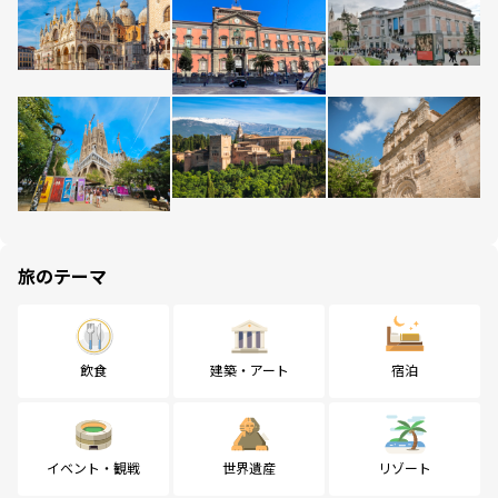
旅のテーマ
飲食
建築・アート
宿泊
イベント・観戦
世界遺産
リゾート