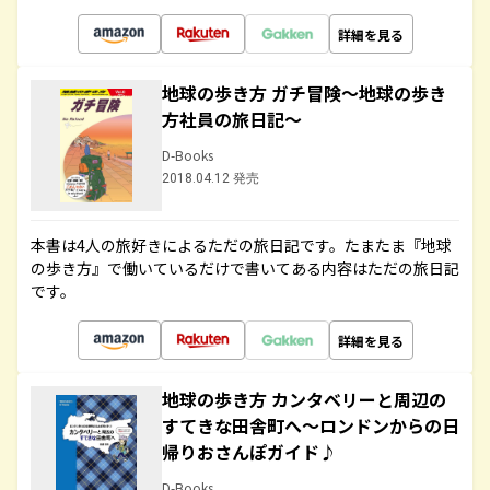
詳細を見る
地球の歩き方 ガチ冒険～地球の歩き
方社員の旅日記～
D-Books
2018.04.12 発売
本書は4人の旅好きによるただの旅日記です。たまたま『地球
の歩き方』で働いているだけで書いてある内容はただの旅日記
です。
詳細を見る
地球の歩き方 カンタベリーと周辺の
すてきな田舎町へ～ロンドンからの日
帰りおさんぽガイド♪
D-Books