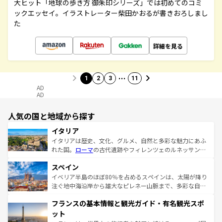
大ヒット「地球の歩き方 御朱印シリーズ」では初めてのコミ
ックエッセイ。イラストレーター柴田かおるが書きおろしまし
た
詳細を見る
…
1
2
3
11
AD
AD
人気の国と地域から探す
イタリア
イタリアは歴史、文化、グルメ、自然と多彩な魅力にあふ
れた国。
ローマ
の古代遺跡やフィレンツェのルネッサンス
美術、ヴェネツィアの運河など、歴史あるスポットはもち
スペイン
ろん、トスカーナの美しい田園風景やアマルフィ海岸の絶
景など、自然景観も見逃せない。観光の合間には、本場の
イベリア半島のほぼ80％を占めるスペインは、太陽が降り
ピザやパスタなど、絶品のイタリア料理を堪能することも
注ぐ地中海沿岸から雄大なピレネー山脈まで、多彩な自然
できる。朝目覚めてから夜眠るまで、すべての瞬間を楽し
と文化が詰まったヨーロッパ屈指の旅行先だ。多様な地域
フランスの基本情報と観光ガイド・有名観光スポ
ませてくれるイタリアで、忘れられない旅をしてみよう！
文化が根付くこの国では、情熱的なフラメンコ、熱気あふ
なお、新着のイタリア情報は
コンテンツ一覧
を参照してほ
れる闘牛、そして美味しいタパスが生活の一部となってい
ット
しい。
る。首都マドリードの洗練された雰囲気や、バルセロナの