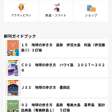
アクティビティ
鉄道・フライト
ショップ
新刊ガイドブック
１５ 地球の歩き方 島旅 伊豆大島 利島（伊豆諸
島①）３訂版
Ｃ０２ 地球の歩き方 ハワイ島 ２０２７～２０２
８
Ｊ３３ 地球の歩き方 墨田区
０２ 地球の歩き方 島旅 奄美大島 喜界島 加計
呂麻島（奄美群島１） ５訂版