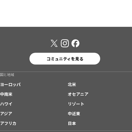
コミュニティを見る
国と地域
ヨーロッパ
北米
中南米
オセアニア
ハワイ
リゾート
アジア
中近東
アフリカ
日本