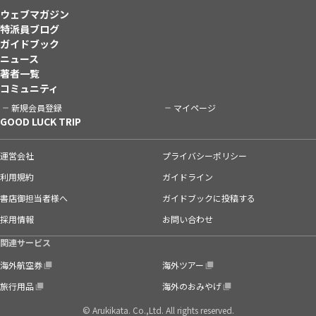
ウェブマガジン
特派員ブログ
ガイドブック
ニュース
著者一覧
コミュニティ
新規会員登録
マイページ
GOOD LUCK TRIP
運営会社
プライバシーポリシー
利用規約
ガイドライン
書店御担当者様へ
ガイドブックに投稿する
採用情報
お問い合わせ
関連サービス
海外航空券
海外ツアー
旅行用品
海外のおみやげ
© Arukikata. Co.,Ltd. All rights reserved.