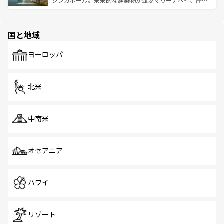
シンガポール。未来的な建築物が並ぶマリーナベイ、歴史
ける。 なお、新着のタイ情報は
コンテンツ一覧
を参照して
そう。 なお、新着の香港情報は
コンテンツ一覧
を参照して
と伝統を感じられるエスニックタウン、多数の緑豊かな公
ほしい。
ほしい。
園や自然保護区など、自然が調和した近代的な景観と文化
の多様性あふれるカラフルな町は、どこを歩いても新しい
国と地域
発見がある。さらに、治安のよさや充実した公共交通機関
も、旅行者にとっては魅力的なポイント。グルメも豊富
で、ホーカーズは地元の風情を楽しめる外せないスポット
ヨーロッパ
だ。訪れる人を飽きさせないシンガポールで、多様な魅力
を体感しよう。 なお、新着のシンガポール情報は
コンテン
ツ一覧
を参照してほしい。
北米
中南米
オセアニア
ハワイ
リゾート