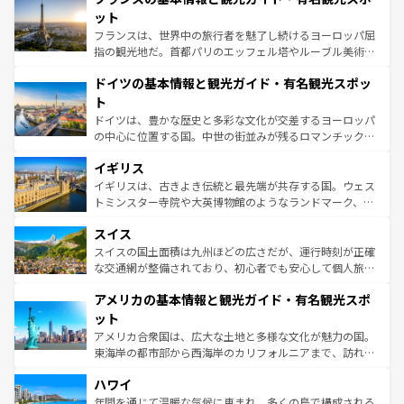
なお、新着のイタリア情報は
コンテンツ一覧
を参照してほ
れる闘牛、そして美味しいタパスが生活の一部となってい
ット
しい。
る。首都マドリードの洗練された雰囲気や、バルセロナの
フランスは、世界中の旅行者を魅了し続けるヨーロッパ屈
アートに溢れた街角から、地方では古代ローマ遺跡や中世
指の観光地だ。首都パリのエッフェル塔やルーブル美術館
の城塞都市、穏やかなビーチリゾートまで多彩な表情を見
といった象徴的なスポットから、田舎町の古風な美しさま
せる。地方によって風土や気候が異なるスペインはその個
ドイツの基本情報と観光ガイド・有名観光スポッ
で、幅広い魅力が詰まっている。華麗な宮殿、歴史的な大
性で訪れる人を魅了する。 なお、新着のスペイン情報は
コ
聖堂、美しいビーチ、そして豊かな自然が、訪れる者を心
ト
ンテンツ一覧
を参照してほしい。
から魅了する。また、フランスは美食の国としても知ら
ドイツは、豊かな歴史と多彩な文化が交差するヨーロッパ
れ、フランス料理はユネスコ無形文化遺産にも登録されて
の中心に位置する国。中世の街並みが残るロマンチック街
いる。シャンパンの発祥地であるランス、プロヴァンスの
道から、未来を先取りするようなモダンな都市まで多様な
香り高いラベンダー畑など、多彩な楽しみ方が可能だ。さ
イギリス
顔を持つこの国は、どこを歩いても飽きることがない。ベ
らに、パリ以外の地域にも魅力が溢れており、どの街角に
ルリンの文化的活気、バイエルン州のアルプスの絶景、そ
イギリスは、古きよき伝統と最先端が共存する国。ウェス
も豊かな歴史と文化が息づいている。パリ以外の個性あふ
してライン川沿いのワイン畑といった風景は必見。ビール
トミンスター寺院や大英博物館のようなランドマーク、歴
れる地方に足を運ぶとそれぞれで全く異なる文化を体験で
とソーセージを味わいながら地元の人と過ごす楽しい時間
史ある大学都市、美しい丘陵地帯や牧歌的な風景など、エ
きるだろう。 なお、新着のフランス情報は
コンテンツ一覧
スイス
は、お酒好きな人にはぜひ体験してほしい。 なお、新着の
リアごとに異なる魅力がある。また、優雅なアフタヌーン
を参照してほしい。
ドイツ情報は
コンテンツ一覧
を参照してほしい。
ティー、ビール好きにはたまらない英国パブ、サッカー観
スイスの国土面積は九州ほどの広さだが、運行時刻が正確
戦など、本場だからこそできる体験も豊富。イギリスを旅
な交通網が整備されており、初心者でも安心して個人旅行
して楽しみつくそう。 なお、新着のイギリス情報は
コンテ
を楽しめる。日本同様に時刻表どおりの旅が可能だ。中世
アメリカの基本情報と観光ガイド・有名観光スポ
ンツ一覧
を参照してほしい。
の建物がそのまま残る町や、スイスならではのユニークな
博物館もあり、アルプス観光だけでなく町歩きも満喫する
ット
ことができる。国民の所得が高いため物価も高いが、旅行
アメリカ合衆国は、広大な土地と多様な文化が魅力の国。
者向けの交通パス提供のサービスもあり、うまく活用すれ
東海岸の都市部から西海岸のカリフォルニアまで、訪れる
ば市内交通費無料で観光を楽しむこともできる。 なお、新
場所ごとに異なる風景と体験が待っている。ニューヨーク
着のスイス情報は
コンテンツ一覧
を参照してほしい。
ハワイ
のような巨大都市は、観光、ショッピング、エンターテイ
ンメントが詰まった刺激的なスポットだ。一方、アメリカ
年間を通じて温暖な気候に恵まれ、多くの島で構成される