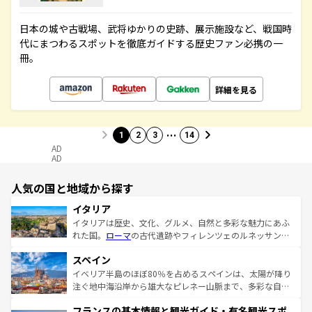
日本の城や古戦場、武将ゆかりの史跡、展示施設など、戦国時
代にまつわるスポットを徹底ガイドする歴史ファン必携の一
冊。
詳細を見る
…
1
2
3
14
AD
AD
人気の国と地域から探す
イタリア
イタリアは歴史、文化、グルメ、自然と多彩な魅力にあふ
れた国。
ローマ
の古代遺跡やフィレンツェのルネッサンス
美術、ヴェネツィアの運河など、歴史あるスポットはもち
スペイン
ろん、トスカーナの美しい田園風景やアマルフィ海岸の絶
景など、自然景観も見逃せない。観光の合間には、本場の
イベリア半島のほぼ80％を占めるスペインは、太陽が降り
ピザやパスタなど、絶品のイタリア料理を堪能することも
注ぐ地中海沿岸から雄大なピレネー山脈まで、多彩な自然
できる。朝目覚めてから夜眠るまで、すべての瞬間を楽し
と文化が詰まったヨーロッパ屈指の旅行先だ。多様な地域
フランスの基本情報と観光ガイド・有名観光スポ
ませてくれるイタリアで、忘れられない旅をしてみよう！
文化が根付くこの国では、情熱的なフラメンコ、熱気あふ