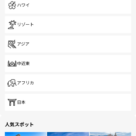
ハワイ
リゾート
アジア
中近東
アフリカ
日本
人気スポット