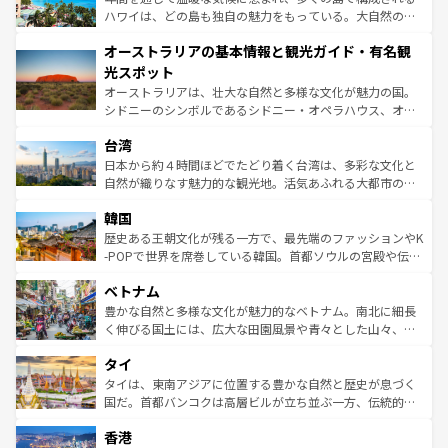
西部には大自然が広がり、グランドキャニオンやイエロー
ハワイは、どの島も独自の魅力をもっている。大自然の神
ストーン国立公園といった絶景が堪能できる。さらに、南
秘を感じたいなら、火山が生み出した壮大な景観を誇るハ
オーストラリアの基本情報と観光ガイド・有名観
部のニューオーリンズでは、音楽と美食が融合した独特の
ワイ島は見逃せない。また、定番の観光地といえばオアフ
文化が魅力。旅行者はアメリカの各地域で異なる魅力を楽
島だが、静かな自然を求めるならマウイ島やカウアイ島が
光スポット
しみながら、その多様性と豊かな歴史を感じることができ
おすすめ。エメラルドグリーンに輝く海をはじめ、豊かな
オーストラリアは、壮大な自然と多様な文化が魅力の国。
るだろう。車でのロードトリップや列車の旅も、アメリカ
文化や歴史が息づいている。「アロハスピリット」と呼ば
シドニーのシンボルであるシドニー・オペラハウス、オー
ならではの贅沢な旅のスタイルだ。 なお、新着のアメリカ
れるおもてなしの心で訪れる人々を迎えてくれるハワイの
ストラリア東海岸北部に広がる大サンゴ礁地帯グレートバ
情報は
コンテンツ一覧
を参照してほしい。
人々、おいしいローカルフードやハワイアンミュージッ
台湾
リアリーフや大陸中央部にそびえるウルル（エアーズロッ
ク、伝統的なフラダンスなど、すべてがハワイの魅力を彩
ク）、タスマニアの美しい原生林やケアンズの熱帯雨林な
日本から約４時間ほどでたどり着く台湾は、多彩な文化と
っている。訪れるたびに新しい発見と感動が待っているハ
ど、見どころがたくさん。また、カフェやワイン、オージ
自然が織りなす魅力的な観光地。活気あふれる大都市の台
ワイを、存分に味わってほしい。 なお、新着のハワイ情報
ービーフなどの食文化も豊かで、美味しいものであふれて
北やノスタルジックな町並みが人気な九份（ジォウフェ
は
コンテンツ一覧
を参照してほしい。
韓国
いる。アクティビティも充実しており、サーフィンやダイ
ン）、静ひつな山岳地帯である台湾東部など、都市の喧騒
ビング、ハイキングなど、アウトドア好きにはたまらな
と山間の静けさが共存しており、訪れる人に新しい発見と
歴史ある王朝文化が残る一方で、最先端のファッションやK
い。オーストラリアの多彩な魅力を存分に味わいつくそ
驚きをもたらしてくれる。また、奥深い台湾の食文化も魅
-POPで世界を席巻している韓国。首都ソウルの宮殿や伝統
う。 なお、新着のオーストラリア情報は
コンテンツ一覧
を
力で、夜市などの屋台グルメから高級料理、ヘルシーで美
家屋が並ぶエリアでは韓国の歴史と文化に浸ることがで
参照してほしい。
ベトナム
容にもいいと評判のスイーツなど、バラエティ豊かな料理
き、地方に足を延ばせば四季折々の自然美を楽しむことが
が味わえる。 なお、新着の台湾情報は
コンテンツ一覧
を参
できる。そして、キムチや焼肉、絶品のストリートフード
豊かな自然と多様な文化が魅力的なベトナム。南北に細長
照してほしい。
まで、さまざまな韓国料理が待っている。夜には、韓国な
く伸びる国土には、広大な田園風景や青々とした山々、世
らではのナイトライフも堪能できる。あたたかいホスピタ
界遺産に登録された壮大な自然景観が点在し、都市部では
タイ
リティに包まれながら、韓国の多彩な魅力を心ゆくまで味
急速な発展と共に伝統が息づく。ハノイの古い町並みやホ
わってみてほしい。 なお、新着の韓国情報は
コンテンツ一
ーチミン市のフランス統治時代の建物も、独特の雰囲気を
タイは、東南アジアに位置する豊かな自然と歴史が息づく
覧
を参照してほしい。
醸し出している。また、バラエティの豊かさとおいしさで
国だ。首都バンコクは高層ビルが立ち並ぶ一方、伝統的な
世界中の食通を魅了してやまないベトナム料理も魅力のひ
寺院や市場がいたるところに点在し、古きよき文化と現代
香港
とつ。フォーやバインミー、ベトナムコーヒーなどは、ぜ
の活気が交差している。北部ではチェンマイなどの山岳地