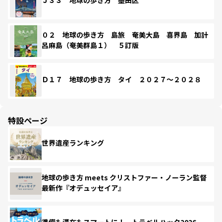
Ｊ３３ 地球の歩き方 墨田区
０２ 地球の歩き方 島旅 奄美大島 喜界島 加計
呂麻島（奄美群島１） ５訂版
Ｄ１７ 地球の歩き方 タイ ２０２７～２０２８
特設ページ
世界遺産ランキング
地球の歩き方 meets クリストファー・ノーラン監督
最新作『オデュッセイア』