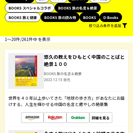
BOOKS スペシャルコラボ
BOOKS 旅の名言＆絶景
BOOKS 旅と健康
BOOKS 旅の読み物
BOOKS
D-Books
絞り込み条件を追加
1〜20件/261件中 を表示
悠久の教えをひもとく中国のことばと
絶景１００
BOOKS 旅の名言＆絶景
2022.12.15 発売
世界を４０年以上歩いてきた「地球の歩き方」があなたにお届
けする、人生を輝かせる中国の名言と癒やしの絶景集
詳細を見る