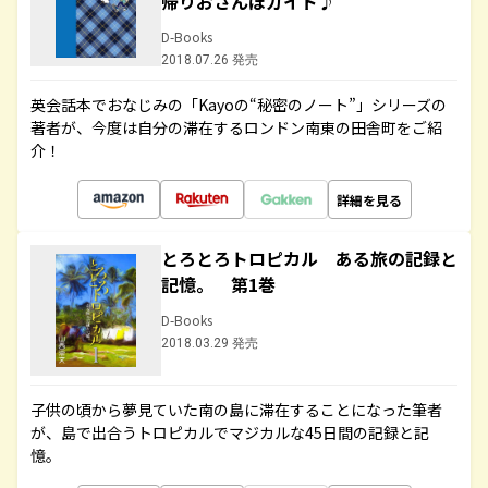
帰りおさんぽガイド♪
D-Books
2018.07.26 発売
英会話本でおなじみの「Kayoの“秘密のノート”」シリーズの
著者が、今度は自分の滞在するロンドン南東の田舎町をご紹
介！
詳細を見る
とろとろトロピカル ある旅の記録と
記憶。 第1巻
D-Books
2018.03.29 発売
子供の頃から夢見ていた南の島に滞在することになった筆者
が、島で出合うトロピカルでマジカルな45日間の記録と記
憶。