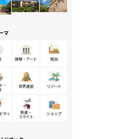
ーマ
食
建築・アート
宿泊
ト・
世界遺産
リゾート
戦
鉄道・
ビティ
ショップ
フライト