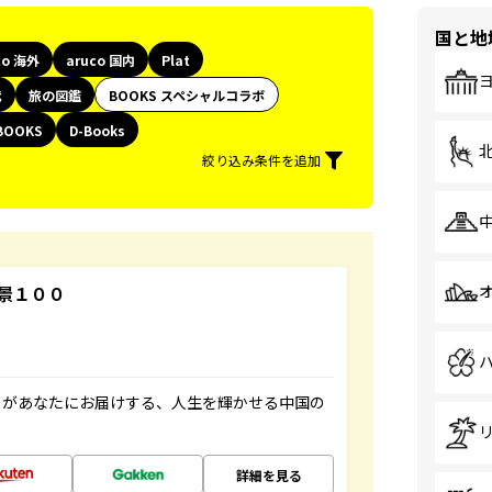
国と地
co 海外
aruco 国内
Plat
代
旅の図鑑
BOOKS スペシャルコラボ
BOOKS
D-Books
絞り込み条件を追加
景１００
」があなたにお届けする、人生を輝かせる中国の
詳細を見る