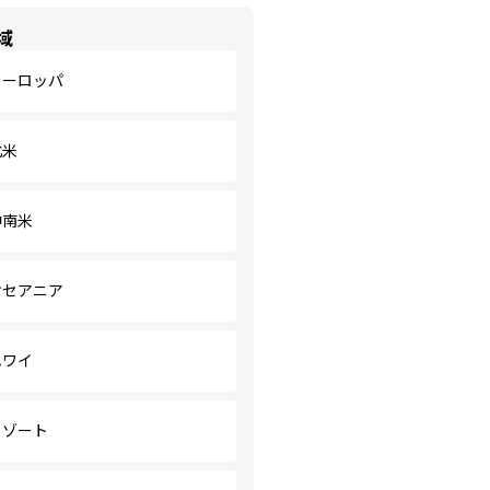
域
ヨーロッパ
北米
中南米
オセアニア
ハワイ
リゾート