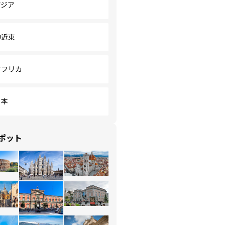
アジア
中近東
アフリカ
日本
ポット