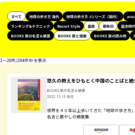
すべて
地球の歩き方 海外
地球の歩き方 Jシリーズ（国内）
aru
ランキング&テクニック
Resort Style
島旅
御朱印
歴史時
BOOKS 旅の名言＆絶景
BOOKS 旅と健康
BOOKS 旅の読み物
1〜20件/294件中 を表示
悠久の教えをひもとく中国のことばと絶
BOOKS 旅の名言＆絶景
2022.12.15 発売
世界を４０年以上歩いてきた「地球の歩き方
名言と癒やしの絶景集