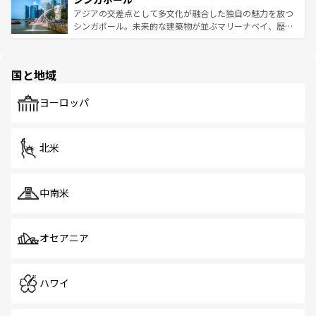
が待っている。親しみやすいタイの人々、仏教を中心とし
ており、効率よく見どころを回れるのも魅力。息をのむよ
アジアの交差点として多文化が融合した独自の魅力を放つ
た文化、そして多様な観光資源が、訪れる旅人を魅了し続
うな絶景から文化的な体験まで、香港を存分に楽しみ尽く
シンガポール。未来的な建築物が並ぶマリーナベイ、歴史
ける。 なお、新着のタイ情報は
コンテンツ一覧
を参照して
そう。 なお、新着の香港情報は
コンテンツ一覧
を参照して
と伝統を感じられるエスニックタウン、多数の緑豊かな公
ほしい。
ほしい。
園や自然保護区など、自然が調和した近代的な景観と文化
の多様性あふれるカラフルな町は、どこを歩いても新しい
国と地域
発見がある。さらに、治安のよさや充実した公共交通機関
も、旅行者にとっては魅力的なポイント。グルメも豊富
で、ホーカーズは地元の風情を楽しめる外せないスポット
ヨーロッパ
だ。訪れる人を飽きさせないシンガポールで、多様な魅力
を体感しよう。 なお、新着のシンガポール情報は
コンテン
ツ一覧
を参照してほしい。
北米
中南米
オセアニア
ハワイ