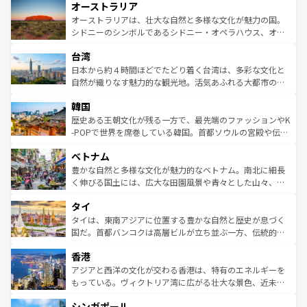
オーストラリア
部のニューオーリンズでは、音楽と美食が融合した独特の
ワイ島は見逃せない。また、定番の観光地といえばオアフ
文化が魅力。旅行者はアメリカの各地域で異なる魅力を楽
島だが、静かな自然を求めるならマウイ島やカウアイ島が
オーストラリアは、壮大な自然と多様な文化が魅力の国。
しみながら、その多様性と豊かな歴史を感じることができ
おすすめ。エメラルドグリーンに輝く海をはじめ、豊かな
シドニーのシンボルであるシドニー・オペラハウス、オー
るだろう。車でのロードトリップや列車の旅も、アメリカ
文化や歴史が息づいている。「アロハスピリット」と呼ば
ストラリア東海岸北部に広がる大サンゴ礁地帯グレートバ
ならではの贅沢な旅のスタイルだ。 なお、新着のアメリカ
台湾
れるおもてなしの心で訪れる人々を迎えてくれるハワイの
リアリーフや大陸中央部にそびえるウルル（エアーズロッ
情報は
コンテンツ一覧
を参照してほしい。
人々、おいしいローカルフードやハワイアンミュージッ
ク）、タスマニアの美しい原生林やケアンズの熱帯雨林な
日本から約４時間ほどでたどり着く台湾は、多彩な文化と
ク、伝統的なフラダンスなど、すべてがハワイの魅力を彩
ど、見どころがたくさん。また、カフェやワイン、オージ
自然が織りなす魅力的な観光地。活気あふれる大都市の台
っている。訪れるたびに新しい発見と感動が待っているハ
ービーフなどの食文化も豊かで、美味しいものであふれて
北やノスタルジックな町並みが人気な九份（ジォウフェ
ワイを、存分に味わってほしい。 なお、新着のハワイ情報
韓国
いる。アクティビティも充実しており、サーフィンやダイ
ン）、静ひつな山岳地帯である台湾東部など、都市の喧騒
は
コンテンツ一覧
を参照してほしい。
ビング、ハイキングなど、アウトドア好きにはたまらな
と山間の静けさが共存しており、訪れる人に新しい発見と
歴史ある王朝文化が残る一方で、最先端のファッションやK
い。オーストラリアの多彩な魅力を存分に味わいつくそ
驚きをもたらしてくれる。また、奥深い台湾の食文化も魅
-POPで世界を席巻している韓国。首都ソウルの宮殿や伝統
う。 なお、新着のオーストラリア情報は
コンテンツ一覧
を
力で、夜市などの屋台グルメから高級料理、ヘルシーで美
家屋が並ぶエリアでは韓国の歴史と文化に浸ることがで
参照してほしい。
ベトナム
容にもいいと評判のスイーツなど、バラエティ豊かな料理
き、地方に足を延ばせば四季折々の自然美を楽しむことが
が味わえる。 なお、新着の台湾情報は
コンテンツ一覧
を参
できる。そして、キムチや焼肉、絶品のストリートフード
豊かな自然と多様な文化が魅力的なベトナム。南北に細長
照してほしい。
まで、さまざまな韓国料理が待っている。夜には、韓国な
く伸びる国土には、広大な田園風景や青々とした山々、世
らではのナイトライフも堪能できる。あたたかいホスピタ
界遺産に登録された壮大な自然景観が点在し、都市部では
タイ
リティに包まれながら、韓国の多彩な魅力を心ゆくまで味
急速な発展と共に伝統が息づく。ハノイの古い町並みやホ
わってみてほしい。 なお、新着の韓国情報は
コンテンツ一
ーチミン市のフランス統治時代の建物も、独特の雰囲気を
タイは、東南アジアに位置する豊かな自然と歴史が息づく
覧
を参照してほしい。
醸し出している。また、バラエティの豊かさとおいしさで
国だ。首都バンコクは高層ビルが立ち並ぶ一方、伝統的な
世界中の食通を魅了してやまないベトナム料理も魅力のひ
寺院や市場がいたるところに点在し、古きよき文化と現代
香港
とつ。フォーやバインミー、ベトナムコーヒーなどは、ぜ
の活気が交差している。北部ではチェンマイなどの山岳地
ひ現地で味わいたい。どの地域を訪れてもあたたかい人々
帯で自然と触れ合い、南部ではプーケットやクラビの美し
アジアと西洋の文化が交わる香港は、特有のエネルギーを
が旅行者を迎えてくれるので、きっと忘れられない旅にな
いビーチでリゾート気分を楽しむことができる。タイ料理
もっている。ヴィクトリア湾に広がる壮大な景色、近未来
るはずだ。 なお、新着のベトナム情報は
コンテンツ一覧
を
は世界的に有名で、屋台から高級レストランまで味覚を刺
的なアートスポット、そして歴史と現代が融合した町並
参照してほしい。
シンガポール
激する。気候は一年中温暖で、どの季節にも異なる楽しみ
み、どこを訪れても感動するはず。観光スポットが密集し