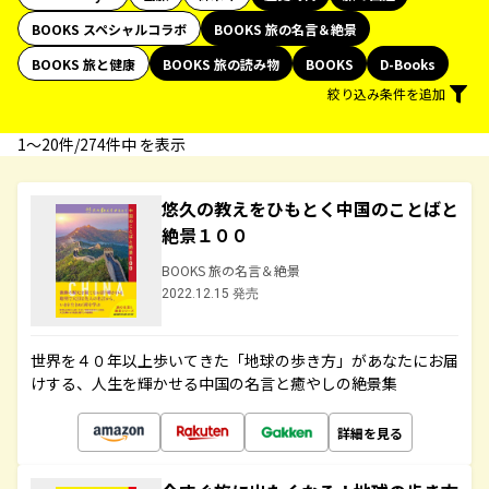
BOOKS スペシャルコラボ
BOOKS 旅の名言＆絶景
BOOKS 旅と健康
BOOKS 旅の読み物
BOOKS
D-Books
絞り込み条件を追加
1〜20件/274件中 を表示
悠久の教えをひもとく中国のことばと
絶景１００
BOOKS 旅の名言＆絶景
2022.12.15 発売
世界を４０年以上歩いてきた「地球の歩き方」があなたにお届
けする、人生を輝かせる中国の名言と癒やしの絶景集
詳細を見る