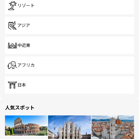
リゾート
アジア
中近東
アフリカ
日本
人気スポット