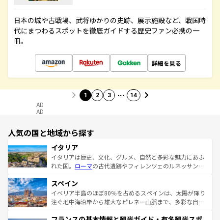
日本の城や古戦場、武将ゆかりの史跡、展示施設など、戦国時
代にまつわるスポットを徹底ガイドする歴史ファン必携の一
冊。
詳細を見る
…
1
2
3
14
AD
AD
人気の国と地域から探す
イタリア
イタリアは歴史、文化、グルメ、自然と多彩な魅力にあふ
れた国。
ローマ
の古代遺跡やフィレンツェのルネッサンス
美術、ヴェネツィアの運河など、歴史あるスポットはもち
スペイン
ろん、トスカーナの美しい田園風景やアマルフィ海岸の絶
景など、自然景観も見逃せない。観光の合間には、本場の
イベリア半島のほぼ80％を占めるスペインは、太陽が降り
ピザやパスタなど、絶品のイタリア料理を堪能することも
注ぐ地中海沿岸から雄大なピレネー山脈まで、多彩な自然
できる。朝目覚めてから夜眠るまで、すべての瞬間を楽し
と文化が詰まったヨーロッパ屈指の旅行先だ。多様な地域
フランスの基本情報と観光ガイド・有名観光スポ
ませてくれるイタリアで、忘れられない旅をしてみよう！
文化が根付くこの国では、情熱的なフラメンコ、熱気あふ