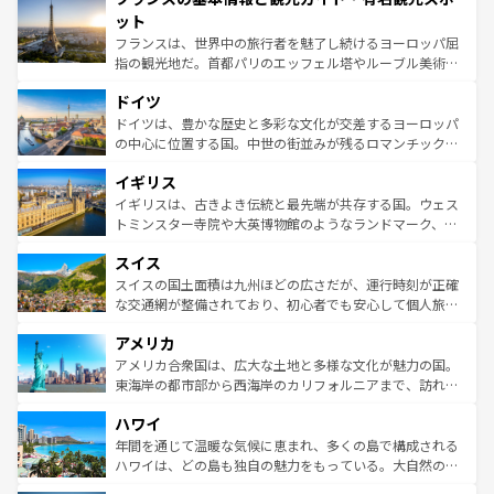
なお、新着のイタリア情報は
コンテンツ一覧
を参照してほ
れる闘牛、そして美味しいタパスが生活の一部となってい
ット
しい。
る。首都マドリードの洗練された雰囲気や、バルセロナの
フランスは、世界中の旅行者を魅了し続けるヨーロッパ屈
アートに溢れた街角から、地方では古代ローマ遺跡や中世
指の観光地だ。首都パリのエッフェル塔やルーブル美術館
の城塞都市、穏やかなビーチリゾートまで多彩な表情を見
といった象徴的なスポットから、田舎町の古風な美しさま
せる。地方によって風土や気候が異なるスペインはその個
ドイツ
で、幅広い魅力が詰まっている。華麗な宮殿、歴史的な大
性で訪れる人を魅了する。 なお、新着のスペイン情報は
コ
聖堂、美しいビーチ、そして豊かな自然が、訪れる者を心
ドイツは、豊かな歴史と多彩な文化が交差するヨーロッパ
ンテンツ一覧
を参照してほしい。
から魅了する。また、フランスは美食の国としても知ら
の中心に位置する国。中世の街並みが残るロマンチック街
れ、フランス料理はユネスコ無形文化遺産にも登録されて
道から、未来を先取りするようなモダンな都市まで多様な
イギリス
いる。シャンパンの発祥地であるランス、プロヴァンスの
顔を持つこの国は、どこを歩いても飽きることがない。ベ
香り高いラベンダー畑など、多彩な楽しみ方が可能だ。さ
ルリンの文化的活気、バイエルン州のアルプスの絶景、そ
イギリスは、古きよき伝統と最先端が共存する国。ウェス
らに、パリ以外の地域にも魅力が溢れており、どの街角に
してライン川沿いのワイン畑といった風景は必見。ビール
トミンスター寺院や大英博物館のようなランドマーク、歴
も豊かな歴史と文化が息づいている。パリ以外の個性あふ
とソーセージを味わいながら地元の人と過ごす楽しい時間
史ある大学都市、美しい丘陵地帯や牧歌的な風景など、エ
れる地方に足を運ぶとそれぞれで全く異なる文化を体験で
スイス
は、お酒好きな人にはぜひ体験してほしい。 なお、新着の
リアごとに異なる魅力がある。また、優雅なアフタヌーン
きるだろう。 なお、新着のフランス情報は
コンテンツ一覧
ドイツ情報は
コンテンツ一覧
を参照してほしい。
ティー、ビール好きにはたまらない英国パブ、サッカー観
スイスの国土面積は九州ほどの広さだが、運行時刻が正確
を参照してほしい。
戦など、本場だからこそできる体験も豊富。イギリスを旅
な交通網が整備されており、初心者でも安心して個人旅行
して楽しみつくそう。 なお、新着のイギリス情報は
コンテ
を楽しめる。日本同様に時刻表どおりの旅が可能だ。中世
アメリカ
ンツ一覧
を参照してほしい。
の建物がそのまま残る町や、スイスならではのユニークな
博物館もあり、アルプス観光だけでなく町歩きも満喫する
アメリカ合衆国は、広大な土地と多様な文化が魅力の国。
ことができる。国民の所得が高いため物価も高いが、旅行
東海岸の都市部から西海岸のカリフォルニアまで、訪れる
者向けの交通パス提供のサービスもあり、うまく活用すれ
場所ごとに異なる風景と体験が待っている。ニューヨーク
ハワイ
ば市内交通費無料で観光を楽しむこともできる。 なお、新
のような巨大都市は、観光、ショッピング、エンターテイ
着のスイス情報は
コンテンツ一覧
を参照してほしい。
ンメントが詰まった刺激的なスポットだ。一方、アメリカ
年間を通じて温暖な気候に恵まれ、多くの島で構成される
西部には大自然が広がり、グランドキャニオンやイエロー
ハワイは、どの島も独自の魅力をもっている。大自然の神
ストーン国立公園といった絶景が堪能できる。さらに、南
秘を感じたいなら、火山が生み出した壮大な景観を誇るハ