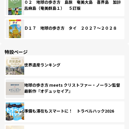
０２ 地球の歩き方 島旅 奄美大島 喜界島 加計
呂麻島（奄美群島１） ５訂版
Ｄ１７ 地球の歩き方 タイ ２０２７～２０２８
特設ページ
世界遺産ランキング
地球の歩き方 meets クリストファー・ノーラン監督
最新作『オデュッセイア』
準備も滞在もスマートに！ トラベルハック2026