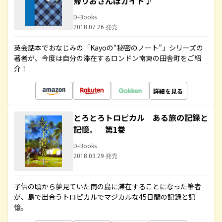
帰りおさんぽガイド♪
D-Books
2018.07.26 発売
英会話本でおなじみの「Kayoの“秘密のノート”」シリーズの
著者が、今度は自分の滞在するロンドン南東の田舎町をご紹
介！
詳細を見る
とろとろトロピカル ある旅の記録と
記憶。 第1巻
D-Books
2018.03.29 発売
子供の頃から夢見ていた南の島に滞在することになった筆者
が、島で出合うトロピカルでマジカルな45日間の記録と記
憶。