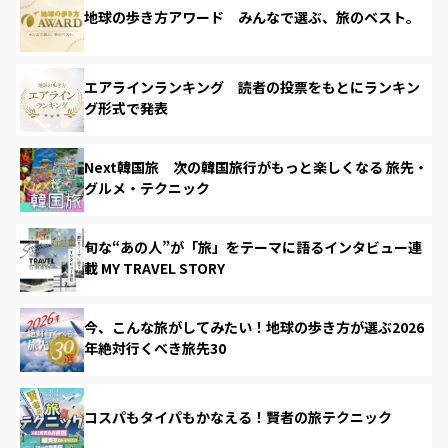
地球の歩き方アワード みんなで選ぶ、旅のベスト。
エアラインランキング 読者の投票をもとにランキン
グ形式で発表
Next韓国旅 次の韓国旅行がもっと楽しくなる 旅先・
グルメ・テクニック
旬な“あの人”が「旅」をテーマに語るインタビュー連
載 MY TRAVEL STORY
今、こんな旅がしてみたい！地球の歩き方が選ぶ2026
年絶対行くべき旅先30
コスパもタイパもかなえる！賢者の旅テクニック