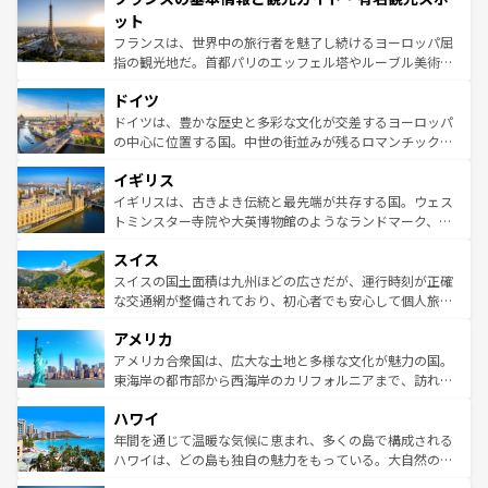
なお、新着のイタリア情報は
コンテンツ一覧
を参照してほ
れる闘牛、そして美味しいタパスが生活の一部となってい
ット
しい。
る。首都マドリードの洗練された雰囲気や、バルセロナの
フランスは、世界中の旅行者を魅了し続けるヨーロッパ屈
アートに溢れた街角から、地方では古代ローマ遺跡や中世
指の観光地だ。首都パリのエッフェル塔やルーブル美術館
の城塞都市、穏やかなビーチリゾートまで多彩な表情を見
といった象徴的なスポットから、田舎町の古風な美しさま
せる。地方によって風土や気候が異なるスペインはその個
ドイツ
で、幅広い魅力が詰まっている。華麗な宮殿、歴史的な大
性で訪れる人を魅了する。 なお、新着のスペイン情報は
コ
聖堂、美しいビーチ、そして豊かな自然が、訪れる者を心
ドイツは、豊かな歴史と多彩な文化が交差するヨーロッパ
ンテンツ一覧
を参照してほしい。
から魅了する。また、フランスは美食の国としても知ら
の中心に位置する国。中世の街並みが残るロマンチック街
れ、フランス料理はユネスコ無形文化遺産にも登録されて
道から、未来を先取りするようなモダンな都市まで多様な
イギリス
いる。シャンパンの発祥地であるランス、プロヴァンスの
顔を持つこの国は、どこを歩いても飽きることがない。ベ
香り高いラベンダー畑など、多彩な楽しみ方が可能だ。さ
ルリンの文化的活気、バイエルン州のアルプスの絶景、そ
イギリスは、古きよき伝統と最先端が共存する国。ウェス
らに、パリ以外の地域にも魅力が溢れており、どの街角に
してライン川沿いのワイン畑といった風景は必見。ビール
トミンスター寺院や大英博物館のようなランドマーク、歴
も豊かな歴史と文化が息づいている。パリ以外の個性あふ
とソーセージを味わいながら地元の人と過ごす楽しい時間
史ある大学都市、美しい丘陵地帯や牧歌的な風景など、エ
れる地方に足を運ぶとそれぞれで全く異なる文化を体験で
スイス
は、お酒好きな人にはぜひ体験してほしい。 なお、新着の
リアごとに異なる魅力がある。また、優雅なアフタヌーン
きるだろう。 なお、新着のフランス情報は
コンテンツ一覧
ドイツ情報は
コンテンツ一覧
を参照してほしい。
ティー、ビール好きにはたまらない英国パブ、サッカー観
スイスの国土面積は九州ほどの広さだが、運行時刻が正確
を参照してほしい。
戦など、本場だからこそできる体験も豊富。イギリスを旅
な交通網が整備されており、初心者でも安心して個人旅行
して楽しみつくそう。 なお、新着のイギリス情報は
コンテ
を楽しめる。日本同様に時刻表どおりの旅が可能だ。中世
アメリカ
ンツ一覧
を参照してほしい。
の建物がそのまま残る町や、スイスならではのユニークな
博物館もあり、アルプス観光だけでなく町歩きも満喫する
アメリカ合衆国は、広大な土地と多様な文化が魅力の国。
ことができる。国民の所得が高いため物価も高いが、旅行
東海岸の都市部から西海岸のカリフォルニアまで、訪れる
者向けの交通パス提供のサービスもあり、うまく活用すれ
場所ごとに異なる風景と体験が待っている。ニューヨーク
ハワイ
ば市内交通費無料で観光を楽しむこともできる。 なお、新
のような巨大都市は、観光、ショッピング、エンターテイ
着のスイス情報は
コンテンツ一覧
を参照してほしい。
ンメントが詰まった刺激的なスポットだ。一方、アメリカ
年間を通じて温暖な気候に恵まれ、多くの島で構成される
西部には大自然が広がり、グランドキャニオンやイエロー
ハワイは、どの島も独自の魅力をもっている。大自然の神
ストーン国立公園といった絶景が堪能できる。さらに、南
秘を感じたいなら、火山が生み出した壮大な景観を誇るハ