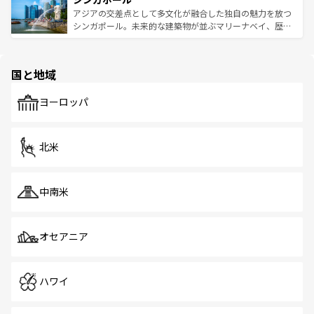
が待っている。親しみやすいタイの人々、仏教を中心とし
ており、効率よく見どころを回れるのも魅力。息をのむよ
アジアの交差点として多文化が融合した独自の魅力を放つ
た文化、そして多様な観光資源が、訪れる旅人を魅了し続
うな絶景から文化的な体験まで、香港を存分に楽しみ尽く
シンガポール。未来的な建築物が並ぶマリーナベイ、歴史
ける。 なお、新着のタイ情報は
コンテンツ一覧
を参照して
そう。 なお、新着の香港情報は
コンテンツ一覧
を参照して
と伝統を感じられるエスニックタウン、多数の緑豊かな公
ほしい。
ほしい。
園や自然保護区など、自然が調和した近代的な景観と文化
の多様性あふれるカラフルな町は、どこを歩いても新しい
国と地域
発見がある。さらに、治安のよさや充実した公共交通機関
も、旅行者にとっては魅力的なポイント。グルメも豊富
で、ホーカーズは地元の風情を楽しめる外せないスポット
ヨーロッパ
だ。訪れる人を飽きさせないシンガポールで、多様な魅力
を体感しよう。 なお、新着のシンガポール情報は
コンテン
ツ一覧
を参照してほしい。
北米
中南米
オセアニア
ハワイ