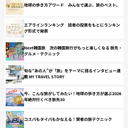
地球の歩き方アワード みんなで選ぶ、旅のベスト。
エアラインランキング 読者の投票をもとにランキン
グ形式で発表
Next韓国旅 次の韓国旅行がもっと楽しくなる 旅先・
グルメ・テクニック
旬な“あの人”が「旅」をテーマに語るインタビュー連
載 MY TRAVEL STORY
今、こんな旅がしてみたい！地球の歩き方が選ぶ2026
年絶対行くべき旅先30
コスパもタイパもかなえる！賢者の旅テクニック