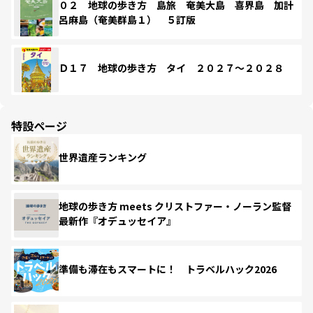
０２ 地球の歩き方 島旅 奄美大島 喜界島 加計
呂麻島（奄美群島１） ５訂版
Ｄ１７ 地球の歩き方 タイ ２０２７～２０２８
特設ページ
世界遺産ランキング
地球の歩き方 meets クリストファー・ノーラン監督
最新作『オデュッセイア』
準備も滞在もスマートに！ トラベルハック2026