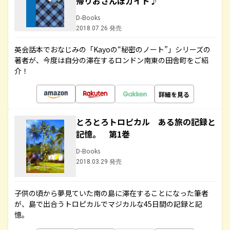
帰りおさんぽガイド♪
D-Books
2018.07.26 発売
英会話本でおなじみの「Kayoの“秘密のノート”」シリーズの
著者が、今度は自分の滞在するロンドン南東の田舎町をご紹
介！
詳細を見る
とろとろトロピカル ある旅の記録と
記憶。 第1巻
D-Books
2018.03.29 発売
子供の頃から夢見ていた南の島に滞在することになった筆者
が、島で出合うトロピカルでマジカルな45日間の記録と記
憶。