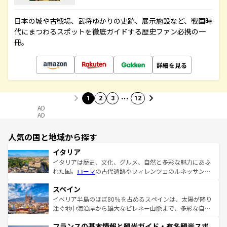
日本の城や古戦場、武将ゆかりの史跡、展示施設など、戦国時
代にまつわるスポットを徹底ガイドする歴史ファン必携の一
冊。
詳細を見る
…
1
2
3
12
AD
AD
人気の国と地域から探す
イタリア
イタリアは歴史、文化、グルメ、自然と多彩な魅力にあふ
れた国。
ローマ
の古代遺跡やフィレンツェのルネッサンス
美術、ヴェネツィアの運河など、歴史あるスポットはもち
スペイン
ろん、トスカーナの美しい田園風景やアマルフィ海岸の絶
景など、自然景観も見逃せない。観光の合間には、本場の
イベリア半島のほぼ80％を占めるスペインは、太陽が降り
ピザやパスタなど、絶品のイタリア料理を堪能することも
注ぐ地中海沿岸から雄大なピレネー山脈まで、多彩な自然
できる。朝目覚めてから夜眠るまで、すべての瞬間を楽し
と文化が詰まったヨーロッパ屈指の旅行先だ。多様な地域
フランスの基本情報と観光ガイド・有名観光スポ
ませてくれるイタリアで、忘れられない旅をしてみよう！
文化が根付くこの国では、情熱的なフラメンコ、熱気あふ