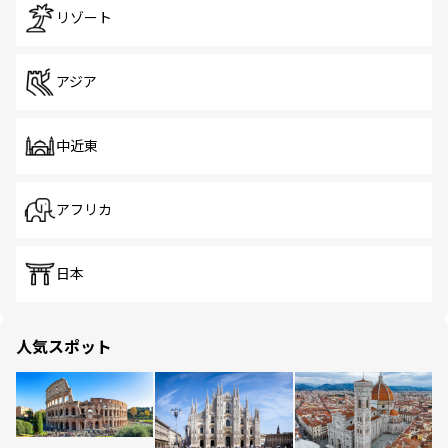
リゾート
アジア
中近東
アフリカ
日本
人気スポット