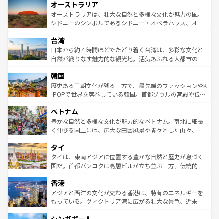
オーストラリア
部のニューオーリンズでは、音楽と美食が融合した独特の
ワイ島は見逃せない。また、定番の観光地といえばオアフ
文化が魅力。旅行者はアメリカの各地域で異なる魅力を楽
島だが、静かな自然を求めるならマウイ島やカウアイ島が
オーストラリアは、壮大な自然と多様な文化が魅力の国。
しみながら、その多様性と豊かな歴史を感じることができ
おすすめ。エメラルドグリーンに輝く海をはじめ、豊かな
シドニーのシンボルであるシドニー・オペラハウス、オー
るだろう。車でのロードトリップや列車の旅も、アメリカ
文化や歴史が息づいている。「アロハスピリット」と呼ば
ストラリア東海岸北部に広がる大サンゴ礁地帯グレートバ
ならではの贅沢な旅のスタイルだ。 なお、新着のアメリカ
台湾
れるおもてなしの心で訪れる人々を迎えてくれるハワイの
リアリーフや大陸中央部にそびえるウルル（エアーズロッ
情報は
コンテンツ一覧
を参照してほしい。
人々、おいしいローカルフードやハワイアンミュージッ
ク）、タスマニアの美しい原生林やケアンズの熱帯雨林な
日本から約４時間ほどでたどり着く台湾は、多彩な文化と
ク、伝統的なフラダンスなど、すべてがハワイの魅力を彩
ど、見どころがたくさん。また、カフェやワイン、オージ
自然が織りなす魅力的な観光地。活気あふれる大都市の台
っている。訪れるたびに新しい発見と感動が待っているハ
ービーフなどの食文化も豊かで、美味しいものであふれて
北やノスタルジックな町並みが人気な九份（ジォウフェ
ワイを、存分に味わってほしい。 なお、新着のハワイ情報
韓国
いる。アクティビティも充実しており、サーフィンやダイ
ン）、静ひつな山岳地帯である台湾東部など、都市の喧騒
は
コンテンツ一覧
を参照してほしい。
ビング、ハイキングなど、アウトドア好きにはたまらな
と山間の静けさが共存しており、訪れる人に新しい発見と
歴史ある王朝文化が残る一方で、最先端のファッションやK
い。オーストラリアの多彩な魅力を存分に味わいつくそ
驚きをもたらしてくれる。また、奥深い台湾の食文化も魅
-POPで世界を席巻している韓国。首都ソウルの宮殿や伝統
う。 なお、新着のオーストラリア情報は
コンテンツ一覧
を
力で、夜市などの屋台グルメから高級料理、ヘルシーで美
家屋が並ぶエリアでは韓国の歴史と文化に浸ることがで
参照してほしい。
ベトナム
容にもいいと評判のスイーツなど、バラエティ豊かな料理
き、地方に足を延ばせば四季折々の自然美を楽しむことが
が味わえる。 なお、新着の台湾情報は
コンテンツ一覧
を参
できる。そして、キムチや焼肉、絶品のストリートフード
豊かな自然と多様な文化が魅力的なベトナム。南北に細長
照してほしい。
まで、さまざまな韓国料理が待っている。夜には、韓国な
く伸びる国土には、広大な田園風景や青々とした山々、世
らではのナイトライフも堪能できる。あたたかいホスピタ
界遺産に登録された壮大な自然景観が点在し、都市部では
タイ
リティに包まれながら、韓国の多彩な魅力を心ゆくまで味
急速な発展と共に伝統が息づく。ハノイの古い町並みやホ
わってみてほしい。 なお、新着の韓国情報は
コンテンツ一
ーチミン市のフランス統治時代の建物も、独特の雰囲気を
タイは、東南アジアに位置する豊かな自然と歴史が息づく
覧
を参照してほしい。
醸し出している。また、バラエティの豊かさとおいしさで
国だ。首都バンコクは高層ビルが立ち並ぶ一方、伝統的な
世界中の食通を魅了してやまないベトナム料理も魅力のひ
寺院や市場がいたるところに点在し、古きよき文化と現代
香港
とつ。フォーやバインミー、ベトナムコーヒーなどは、ぜ
の活気が交差している。北部ではチェンマイなどの山岳地
ひ現地で味わいたい。どの地域を訪れてもあたたかい人々
帯で自然と触れ合い、南部ではプーケットやクラビの美し
アジアと西洋の文化が交わる香港は、特有のエネルギーを
が旅行者を迎えてくれるので、きっと忘れられない旅にな
いビーチでリゾート気分を楽しむことができる。タイ料理
もっている。ヴィクトリア湾に広がる壮大な景色、近未来
るはずだ。 なお、新着のベトナム情報は
コンテンツ一覧
を
は世界的に有名で、屋台から高級レストランまで味覚を刺
的なアートスポット、そして歴史と現代が融合した町並
参照してほしい。
シンガポール
激する。気候は一年中温暖で、どの季節にも異なる楽しみ
み、どこを訪れても感動するはず。観光スポットが密集し