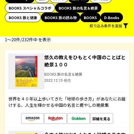
BOOKS スペシャルコラボ
BOOKS 旅の名言＆絶景
BOOKS 旅と健康
BOOKS 旅の読み物
BOOKS
D-Books
絞り込み条件を追加
1〜20件/232件中 を表示
悠久の教えをひもとく中国のことばと
絶景１００
BOOKS 旅の名言＆絶景
2022.12.15 発売
世界を４０年以上歩いてきた「地球の歩き方」があなたにお届
けする、人生を輝かせる中国の名言と癒やしの絶景集
詳細を見る