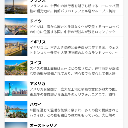
フランス
文化が根付くこの国では、情熱的なフラメンコ、熱気あふ
なお、新着のイタリア情報は
コンテンツ一覧
を参照してほ
れる闘牛、そして美味しいタパスが生活の一部となってい
フランスは、世界中の旅行者を魅了し続けるヨーロッパ屈
しい。
る。首都マドリードの洗練された雰囲気や、バルセロナの
指の観光地だ。首都パリのエッフェル塔やルーブル美術館
アートに溢れた街角から、地方では古代ローマ遺跡や中世
といった象徴的なスポットから、田舎町の古風な美しさま
ドイツ
の城塞都市、穏やかなビーチリゾートまで多彩な表情を見
で、幅広い魅力が詰まっている。華麗な宮殿、歴史的な大
せる。地方によって風土や気候が異なるスペインはその個
聖堂、美しいビーチ、そして豊かな自然が、訪れる者を心
ドイツは、豊かな歴史と多彩な文化が交差するヨーロッパ
性で訪れる人を魅了する。 なお、新着のスペイン情報は
コ
から魅了する。また、フランスは美食の国としても知ら
の中心に位置する国。中世の街並みが残るロマンチック街
ンテンツ一覧
を参照してほしい。
れ、フランス料理はユネスコ無形文化遺産にも登録されて
道から、未来を先取りするようなモダンな都市まで多様な
イギリス
いる。シャンパンの発祥地であるランス、プロヴァンスの
顔を持つこの国は、どこを歩いても飽きることがない。ベ
香り高いラベンダー畑など、多彩な楽しみ方が可能だ。さ
ルリンの文化的活気、バイエルン州のアルプスの絶景、そ
イギリスは、古きよき伝統と最先端が共存する国。ウェス
らに、パリ以外の地域にも魅力が溢れており、どの街角に
してライン川沿いのワイン畑といった風景は必見。ビール
トミンスター寺院や大英博物館のようなランドマーク、歴
も豊かな歴史と文化が息づいている。パリ以外の個性あふ
とソーセージを味わいながら地元の人と過ごす楽しい時間
史ある大学都市、美しい丘陵地帯や牧歌的な風景など、エ
れる地方に足を運ぶとそれぞれで全く異なる文化を体験で
スイス
は、お酒好きな人にはぜひ体験してほしい。 なお、新着の
リアごとに異なる魅力がある。また、優雅なアフタヌーン
きるだろう。 なお、新着のフランス情報は
コンテンツ一覧
ドイツ情報は
コンテンツ一覧
を参照してほしい。
ティー、ビール好きにはたまらない英国パブ、サッカー観
スイスの国土面積は九州ほどの広さだが、運行時刻が正確
を参照してほしい。
戦など、本場だからこそできる体験も豊富。イギリスを旅
な交通網が整備されており、初心者でも安心して個人旅行
して楽しみつくそう。 なお、新着のイギリス情報は
コンテ
を楽しめる。日本同様に時刻表どおりの旅が可能だ。中世
アメリカ
ンツ一覧
を参照してほしい。
の建物がそのまま残る町や、スイスならではのユニークな
博物館もあり、アルプス観光だけでなく町歩きも満喫する
アメリカ合衆国は、広大な土地と多様な文化が魅力の国。
ことができる。国民の所得が高いため物価も高いが、旅行
東海岸の都市部から西海岸のカリフォルニアまで、訪れる
者向けの交通パス提供のサービスもあり、うまく活用すれ
場所ごとに異なる風景と体験が待っている。ニューヨーク
ハワイ
ば市内交通費無料で観光を楽しむこともできる。 なお、新
のような巨大都市は、観光、ショッピング、エンターテイ
着のスイス情報は
コンテンツ一覧
を参照してほしい。
ンメントが詰まった刺激的なスポットだ。一方、アメリカ
年間を通じて温暖な気候に恵まれ、多くの島で構成される
西部には大自然が広がり、グランドキャニオンやイエロー
ハワイは、どの島も独自の魅力をもっている。大自然の神
ストーン国立公園といった絶景が堪能できる。さらに、南
秘を感じたいなら、火山が生み出した壮大な景観を誇るハ
オーストラリア
部のニューオーリンズでは、音楽と美食が融合した独特の
ワイ島は見逃せない。また、定番の観光地といえばオアフ