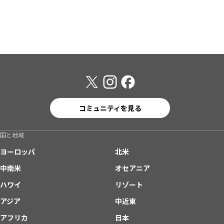
コミュニティを見る
国と地域
ヨーロッパ
北米
中南米
オセアニア
ハワイ
リゾート
アジア
中近東
アフリカ
日本