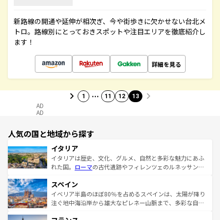
新路線の開通や延伸が相次ぎ、今や街歩きに欠かせない台北メ
トロ。路線別にとっておきスポットや注目エリアを徹底紹介し
ます！
詳細を見る
…
1
11
12
13
AD
AD
人気の国と地域から探す
イタリア
イタリアは歴史、文化、グルメ、自然と多彩な魅力にあふ
れた国。
ローマ
の古代遺跡やフィレンツェのルネッサンス
美術、ヴェネツィアの運河など、歴史あるスポットはもち
スペイン
ろん、トスカーナの美しい田園風景やアマルフィ海岸の絶
景など、自然景観も見逃せない。観光の合間には、本場の
イベリア半島のほぼ80％を占めるスペインは、太陽が降り
ピザやパスタなど、絶品のイタリア料理を堪能することも
注ぐ地中海沿岸から雄大なピレネー山脈まで、多彩な自然
できる。朝目覚めてから夜眠るまで、すべての瞬間を楽し
と文化が詰まったヨーロッパ屈指の旅行先だ。多様な地域
ませてくれるイタリアで、忘れられない旅をしてみよう！