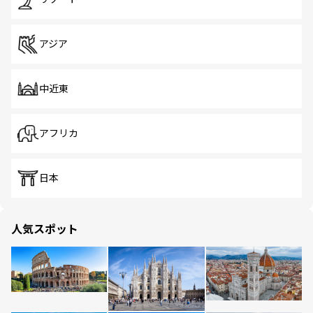
アジア
中近東
アフリカ
日本
人気スポット