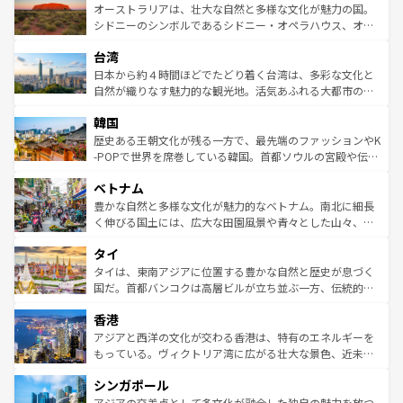
文化が魅力。旅行者はアメリカの各地域で異なる魅力を楽
島だが、静かな自然を求めるならマウイ島やカウアイ島が
オーストラリアは、壮大な自然と多様な文化が魅力の国。
しみながら、その多様性と豊かな歴史を感じることができ
おすすめ。エメラルドグリーンに輝く海をはじめ、豊かな
シドニーのシンボルであるシドニー・オペラハウス、オー
るだろう。車でのロードトリップや列車の旅も、アメリカ
文化や歴史が息づいている。「アロハスピリット」と呼ば
ストラリア東海岸北部に広がる大サンゴ礁地帯グレートバ
ならではの贅沢な旅のスタイルだ。 なお、新着のアメリカ
台湾
れるおもてなしの心で訪れる人々を迎えてくれるハワイの
リアリーフや大陸中央部にそびえるウルル（エアーズロッ
情報は
コンテンツ一覧
を参照してほしい。
人々、おいしいローカルフードやハワイアンミュージッ
ク）、タスマニアの美しい原生林やケアンズの熱帯雨林な
日本から約４時間ほどでたどり着く台湾は、多彩な文化と
ク、伝統的なフラダンスなど、すべてがハワイの魅力を彩
ど、見どころがたくさん。また、カフェやワイン、オージ
自然が織りなす魅力的な観光地。活気あふれる大都市の台
っている。訪れるたびに新しい発見と感動が待っているハ
ービーフなどの食文化も豊かで、美味しいものであふれて
北やノスタルジックな町並みが人気な九份（ジォウフェ
ワイを、存分に味わってほしい。 なお、新着のハワイ情報
韓国
いる。アクティビティも充実しており、サーフィンやダイ
ン）、静ひつな山岳地帯である台湾東部など、都市の喧騒
は
コンテンツ一覧
を参照してほしい。
ビング、ハイキングなど、アウトドア好きにはたまらな
と山間の静けさが共存しており、訪れる人に新しい発見と
歴史ある王朝文化が残る一方で、最先端のファッションやK
い。オーストラリアの多彩な魅力を存分に味わいつくそ
驚きをもたらしてくれる。また、奥深い台湾の食文化も魅
-POPで世界を席巻している韓国。首都ソウルの宮殿や伝統
う。 なお、新着のオーストラリア情報は
コンテンツ一覧
を
力で、夜市などの屋台グルメから高級料理、ヘルシーで美
家屋が並ぶエリアでは韓国の歴史と文化に浸ることがで
参照してほしい。
ベトナム
容にもいいと評判のスイーツなど、バラエティ豊かな料理
き、地方に足を延ばせば四季折々の自然美を楽しむことが
が味わえる。 なお、新着の台湾情報は
コンテンツ一覧
を参
できる。そして、キムチや焼肉、絶品のストリートフード
豊かな自然と多様な文化が魅力的なベトナム。南北に細長
照してほしい。
まで、さまざまな韓国料理が待っている。夜には、韓国な
く伸びる国土には、広大な田園風景や青々とした山々、世
らではのナイトライフも堪能できる。あたたかいホスピタ
界遺産に登録された壮大な自然景観が点在し、都市部では
タイ
リティに包まれながら、韓国の多彩な魅力を心ゆくまで味
急速な発展と共に伝統が息づく。ハノイの古い町並みやホ
わってみてほしい。 なお、新着の韓国情報は
コンテンツ一
ーチミン市のフランス統治時代の建物も、独特の雰囲気を
タイは、東南アジアに位置する豊かな自然と歴史が息づく
覧
を参照してほしい。
醸し出している。また、バラエティの豊かさとおいしさで
国だ。首都バンコクは高層ビルが立ち並ぶ一方、伝統的な
世界中の食通を魅了してやまないベトナム料理も魅力のひ
寺院や市場がいたるところに点在し、古きよき文化と現代
香港
とつ。フォーやバインミー、ベトナムコーヒーなどは、ぜ
の活気が交差している。北部ではチェンマイなどの山岳地
ひ現地で味わいたい。どの地域を訪れてもあたたかい人々
帯で自然と触れ合い、南部ではプーケットやクラビの美し
アジアと西洋の文化が交わる香港は、特有のエネルギーを
が旅行者を迎えてくれるので、きっと忘れられない旅にな
いビーチでリゾート気分を楽しむことができる。タイ料理
もっている。ヴィクトリア湾に広がる壮大な景色、近未来
るはずだ。 なお、新着のベトナム情報は
コンテンツ一覧
を
は世界的に有名で、屋台から高級レストランまで味覚を刺
的なアートスポット、そして歴史と現代が融合した町並
参照してほしい。
シンガポール
激する。気候は一年中温暖で、どの季節にも異なる楽しみ
み、どこを訪れても感動するはず。観光スポットが密集し
が待っている。親しみやすいタイの人々、仏教を中心とし
ており、効率よく見どころを回れるのも魅力。息をのむよ
アジアの交差点として多文化が融合した独自の魅力を放つ