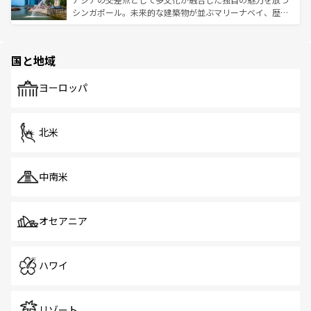
た文化、そして多様な観光資源が、訪れる旅人を魅了し続
うな絶景から文化的な体験まで、香港を存分に楽しみ尽く
シンガポール。未来的な建築物が並ぶマリーナベイ、歴史
ける。 なお、新着のタイ情報は
コンテンツ一覧
を参照して
そう。 なお、新着の香港情報は
コンテンツ一覧
を参照して
と伝統を感じられるエスニックタウン、多数の緑豊かな公
ほしい。
ほしい。
園や自然保護区など、自然が調和した近代的な景観と文化
の多様性あふれるカラフルな町は、どこを歩いても新しい
国と地域
発見がある。さらに、治安のよさや充実した公共交通機関
も、旅行者にとっては魅力的なポイント。グルメも豊富
で、ホーカーズは地元の風情を楽しめる外せないスポット
ヨーロッパ
だ。訪れる人を飽きさせないシンガポールで、多様な魅力
を体感しよう。 なお、新着のシンガポール情報は
コンテン
ツ一覧
を参照してほしい。
北米
中南米
オセアニア
ハワイ
リゾート