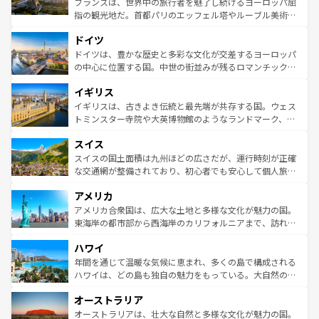
フランスは、世界中の旅行者を魅了し続けるヨーロッパ屈
アートに溢れた街角から、地方では古代ローマ遺跡や中世
指の観光地だ。首都パリのエッフェル塔やルーブル美術館
の城塞都市、穏やかなビーチリゾートまで多彩な表情を見
といった象徴的なスポットから、田舎町の古風な美しさま
せる。地方によって風土や気候が異なるスペインはその個
ドイツ
で、幅広い魅力が詰まっている。華麗な宮殿、歴史的な大
性で訪れる人を魅了する。 なお、新着のスペイン情報は
コ
聖堂、美しいビーチ、そして豊かな自然が、訪れる者を心
ドイツは、豊かな歴史と多彩な文化が交差するヨーロッパ
ンテンツ一覧
を参照してほしい。
から魅了する。また、フランスは美食の国としても知ら
の中心に位置する国。中世の街並みが残るロマンチック街
れ、フランス料理はユネスコ無形文化遺産にも登録されて
道から、未来を先取りするようなモダンな都市まで多様な
イギリス
いる。シャンパンの発祥地であるランス、プロヴァンスの
顔を持つこの国は、どこを歩いても飽きることがない。ベ
香り高いラベンダー畑など、多彩な楽しみ方が可能だ。さ
ルリンの文化的活気、バイエルン州のアルプスの絶景、そ
イギリスは、古きよき伝統と最先端が共存する国。ウェス
らに、パリ以外の地域にも魅力が溢れており、どの街角に
してライン川沿いのワイン畑といった風景は必見。ビール
トミンスター寺院や大英博物館のようなランドマーク、歴
も豊かな歴史と文化が息づいている。パリ以外の個性あふ
とソーセージを味わいながら地元の人と過ごす楽しい時間
史ある大学都市、美しい丘陵地帯や牧歌的な風景など、エ
れる地方に足を運ぶとそれぞれで全く異なる文化を体験で
スイス
は、お酒好きな人にはぜひ体験してほしい。 なお、新着の
リアごとに異なる魅力がある。また、優雅なアフタヌーン
きるだろう。 なお、新着のフランス情報は
コンテンツ一覧
ドイツ情報は
コンテンツ一覧
を参照してほしい。
ティー、ビール好きにはたまらない英国パブ、サッカー観
スイスの国土面積は九州ほどの広さだが、運行時刻が正確
を参照してほしい。
戦など、本場だからこそできる体験も豊富。イギリスを旅
な交通網が整備されており、初心者でも安心して個人旅行
して楽しみつくそう。 なお、新着のイギリス情報は
コンテ
を楽しめる。日本同様に時刻表どおりの旅が可能だ。中世
アメリカ
ンツ一覧
を参照してほしい。
の建物がそのまま残る町や、スイスならではのユニークな
博物館もあり、アルプス観光だけでなく町歩きも満喫する
アメリカ合衆国は、広大な土地と多様な文化が魅力の国。
ことができる。国民の所得が高いため物価も高いが、旅行
東海岸の都市部から西海岸のカリフォルニアまで、訪れる
者向けの交通パス提供のサービスもあり、うまく活用すれ
場所ごとに異なる風景と体験が待っている。ニューヨーク
ハワイ
ば市内交通費無料で観光を楽しむこともできる。 なお、新
のような巨大都市は、観光、ショッピング、エンターテイ
着のスイス情報は
コンテンツ一覧
を参照してほしい。
ンメントが詰まった刺激的なスポットだ。一方、アメリカ
年間を通じて温暖な気候に恵まれ、多くの島で構成される
西部には大自然が広がり、グランドキャニオンやイエロー
ハワイは、どの島も独自の魅力をもっている。大自然の神
ストーン国立公園といった絶景が堪能できる。さらに、南
秘を感じたいなら、火山が生み出した壮大な景観を誇るハ
オーストラリア
部のニューオーリンズでは、音楽と美食が融合した独特の
ワイ島は見逃せない。また、定番の観光地といえばオアフ
文化が魅力。旅行者はアメリカの各地域で異なる魅力を楽
島だが、静かな自然を求めるならマウイ島やカウアイ島が
オーストラリアは、壮大な自然と多様な文化が魅力の国。