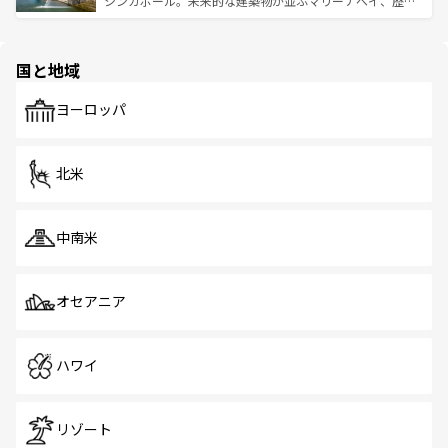
シンガポール。未来的な建築物が並ぶマリーナベイ、歴史
ける。 なお、新着のタイ情報は
コンテンツ一覧
を参照して
そう。 なお、新着の香港情報は
コンテンツ一覧
を参照して
と伝統を感じられるエスニックタウン、多数の緑豊かな公
ほしい。
ほしい。
園や自然保護区など、自然が調和した近代的な景観と文化
の多様性あふれるカラフルな町は、どこを歩いても新しい
国と地域
発見がある。さらに、治安のよさや充実した公共交通機関
も、旅行者にとっては魅力的なポイント。グルメも豊富
で、ホーカーズは地元の風情を楽しめる外せないスポット
ヨーロッパ
だ。訪れる人を飽きさせないシンガポールで、多様な魅力
を体感しよう。 なお、新着のシンガポール情報は
コンテン
ツ一覧
を参照してほしい。
北米
中南米
オセアニア
ハワイ
リゾート