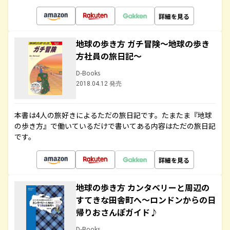
詳細を見る
地球の歩き方 ガチ冒険～地球の歩き
方社員の旅日記～
D-Books
2018.04.12 発売
本書は4人の旅好きによるただの旅日記です。たまたま『地球
の歩き方』で働いているだけで書いてある内容はただの旅日記
です。
詳細を見る
地球の歩き方 カンタベリーと周辺の
すてきな田舎町へ～ロンドンからの日
帰りおさんぽガイド♪
D-Books