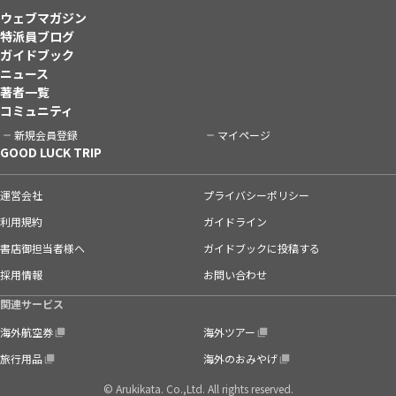
ウェブマガジン
特派員ブログ
ガイドブック
ニュース
著者一覧
コミュニティ
新規会員登録
マイページ
GOOD LUCK TRIP
運営会社
プライバシーポリシー
利用規約
ガイドライン
書店御担当者様へ
ガイドブックに投稿する
採用情報
お問い合わせ
関連サービス
海外航空券
海外ツアー
旅行用品
海外のおみやげ
© Arukikata. Co.,Ltd. All rights reserved.