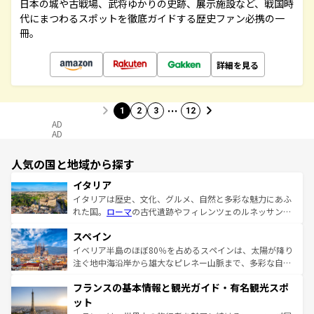
日本の城や古戦場、武将ゆかりの史跡、展示施設など、戦国時
代にまつわるスポットを徹底ガイドする歴史ファン必携の一
冊。
詳細を見る
…
1
2
3
12
AD
AD
人気の国と地域から探す
イタリア
イタリアは歴史、文化、グルメ、自然と多彩な魅力にあふ
れた国。
ローマ
の古代遺跡やフィレンツェのルネッサンス
美術、ヴェネツィアの運河など、歴史あるスポットはもち
スペイン
ろん、トスカーナの美しい田園風景やアマルフィ海岸の絶
景など、自然景観も見逃せない。観光の合間には、本場の
イベリア半島のほぼ80％を占めるスペインは、太陽が降り
ピザやパスタなど、絶品のイタリア料理を堪能することも
注ぐ地中海沿岸から雄大なピレネー山脈まで、多彩な自然
できる。朝目覚めてから夜眠るまで、すべての瞬間を楽し
と文化が詰まったヨーロッパ屈指の旅行先だ。多様な地域
フランスの基本情報と観光ガイド・有名観光スポ
ませてくれるイタリアで、忘れられない旅をしてみよう！
文化が根付くこの国では、情熱的なフラメンコ、熱気あふ
なお、新着のイタリア情報は
コンテンツ一覧
を参照してほ
れる闘牛、そして美味しいタパスが生活の一部となってい
ット
しい。
る。首都マドリードの洗練された雰囲気や、バルセロナの