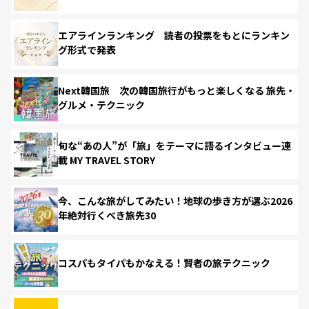
エアラインランキング 読者の投票をもとにランキン
グ形式で発表
Next韓国旅 次の韓国旅行がもっと楽しくなる 旅先・
グルメ・テクニック
旬な“あの人”が「旅」をテーマに語るインタビュー連
載 MY TRAVEL STORY
今、こんな旅がしてみたい！地球の歩き方が選ぶ2026
年絶対行くべき旅先30
コスパもタイパもかなえる！賢者の旅テクニック