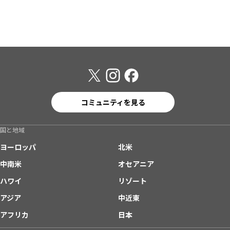
コミュニティを見る
国と地域
ヨーロッパ
北米
中南米
オセアニア
ハワイ
リゾート
アジア
中近東
アフリカ
日本