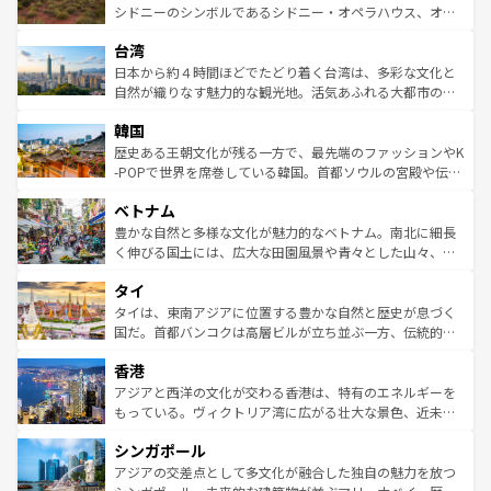
しみながら、その多様性と豊かな歴史を感じることができ
おすすめ。エメラルドグリーンに輝く海をはじめ、豊かな
シドニーのシンボルであるシドニー・オペラハウス、オー
るだろう。車でのロードトリップや列車の旅も、アメリカ
文化や歴史が息づいている。「アロハスピリット」と呼ば
ストラリア東海岸北部に広がる大サンゴ礁地帯グレートバ
ならではの贅沢な旅のスタイルだ。 なお、新着のアメリカ
台湾
れるおもてなしの心で訪れる人々を迎えてくれるハワイの
リアリーフや大陸中央部にそびえるウルル（エアーズロッ
情報は
コンテンツ一覧
を参照してほしい。
人々、おいしいローカルフードやハワイアンミュージッ
ク）、タスマニアの美しい原生林やケアンズの熱帯雨林な
日本から約４時間ほどでたどり着く台湾は、多彩な文化と
ク、伝統的なフラダンスなど、すべてがハワイの魅力を彩
ど、見どころがたくさん。また、カフェやワイン、オージ
自然が織りなす魅力的な観光地。活気あふれる大都市の台
っている。訪れるたびに新しい発見と感動が待っているハ
ービーフなどの食文化も豊かで、美味しいものであふれて
北やノスタルジックな町並みが人気な九份（ジォウフェ
ワイを、存分に味わってほしい。 なお、新着のハワイ情報
韓国
いる。アクティビティも充実しており、サーフィンやダイ
ン）、静ひつな山岳地帯である台湾東部など、都市の喧騒
は
コンテンツ一覧
を参照してほしい。
ビング、ハイキングなど、アウトドア好きにはたまらな
と山間の静けさが共存しており、訪れる人に新しい発見と
歴史ある王朝文化が残る一方で、最先端のファッションやK
い。オーストラリアの多彩な魅力を存分に味わいつくそ
驚きをもたらしてくれる。また、奥深い台湾の食文化も魅
-POPで世界を席巻している韓国。首都ソウルの宮殿や伝統
う。 なお、新着のオーストラリア情報は
コンテンツ一覧
を
力で、夜市などの屋台グルメから高級料理、ヘルシーで美
家屋が並ぶエリアでは韓国の歴史と文化に浸ることがで
参照してほしい。
ベトナム
容にもいいと評判のスイーツなど、バラエティ豊かな料理
き、地方に足を延ばせば四季折々の自然美を楽しむことが
が味わえる。 なお、新着の台湾情報は
コンテンツ一覧
を参
できる。そして、キムチや焼肉、絶品のストリートフード
豊かな自然と多様な文化が魅力的なベトナム。南北に細長
照してほしい。
まで、さまざまな韓国料理が待っている。夜には、韓国な
く伸びる国土には、広大な田園風景や青々とした山々、世
らではのナイトライフも堪能できる。あたたかいホスピタ
界遺産に登録された壮大な自然景観が点在し、都市部では
タイ
リティに包まれながら、韓国の多彩な魅力を心ゆくまで味
急速な発展と共に伝統が息づく。ハノイの古い町並みやホ
わってみてほしい。 なお、新着の韓国情報は
コンテンツ一
ーチミン市のフランス統治時代の建物も、独特の雰囲気を
タイは、東南アジアに位置する豊かな自然と歴史が息づく
覧
を参照してほしい。
醸し出している。また、バラエティの豊かさとおいしさで
国だ。首都バンコクは高層ビルが立ち並ぶ一方、伝統的な
世界中の食通を魅了してやまないベトナム料理も魅力のひ
寺院や市場がいたるところに点在し、古きよき文化と現代
香港
とつ。フォーやバインミー、ベトナムコーヒーなどは、ぜ
の活気が交差している。北部ではチェンマイなどの山岳地
ひ現地で味わいたい。どの地域を訪れてもあたたかい人々
帯で自然と触れ合い、南部ではプーケットやクラビの美し
アジアと西洋の文化が交わる香港は、特有のエネルギーを
が旅行者を迎えてくれるので、きっと忘れられない旅にな
いビーチでリゾート気分を楽しむことができる。タイ料理
もっている。ヴィクトリア湾に広がる壮大な景色、近未来
るはずだ。 なお、新着のベトナム情報は
コンテンツ一覧
を
は世界的に有名で、屋台から高級レストランまで味覚を刺
的なアートスポット、そして歴史と現代が融合した町並
参照してほしい。
シンガポール
激する。気候は一年中温暖で、どの季節にも異なる楽しみ
み、どこを訪れても感動するはず。観光スポットが密集し
が待っている。親しみやすいタイの人々、仏教を中心とし
ており、効率よく見どころを回れるのも魅力。息をのむよ
アジアの交差点として多文化が融合した独自の魅力を放つ
た文化、そして多様な観光資源が、訪れる旅人を魅了し続
うな絶景から文化的な体験まで、香港を存分に楽しみ尽く