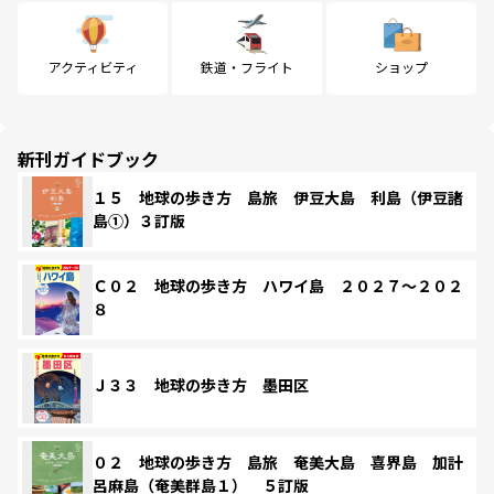
アクティビティ
鉄道・フライト
ショップ
新刊ガイドブック
１５ 地球の歩き方 島旅 伊豆大島 利島（伊豆諸
島①）３訂版
Ｃ０２ 地球の歩き方 ハワイ島 ２０２７～２０２
８
Ｊ３３ 地球の歩き方 墨田区
０２ 地球の歩き方 島旅 奄美大島 喜界島 加計
呂麻島（奄美群島１） ５訂版