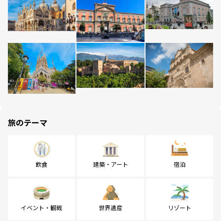
旅のテーマ
飲食
建築・アート
宿泊
イベント・観戦
世界遺産
リゾート