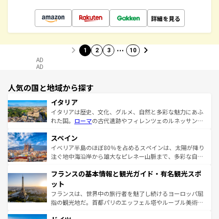
詳細を見る
…
1
2
3
10
AD
AD
人気の国と地域から探す
イタリア
イタリアは歴史、文化、グルメ、自然と多彩な魅力にあふ
れた国。
ローマ
の古代遺跡やフィレンツェのルネッサンス
美術、ヴェネツィアの運河など、歴史あるスポットはもち
スペイン
ろん、トスカーナの美しい田園風景やアマルフィ海岸の絶
景など、自然景観も見逃せない。観光の合間には、本場の
イベリア半島のほぼ80％を占めるスペインは、太陽が降り
ピザやパスタなど、絶品のイタリア料理を堪能することも
注ぐ地中海沿岸から雄大なピレネー山脈まで、多彩な自然
できる。朝目覚めてから夜眠るまで、すべての瞬間を楽し
と文化が詰まったヨーロッパ屈指の旅行先だ。多様な地域
フランスの基本情報と観光ガイド・有名観光スポ
ませてくれるイタリアで、忘れられない旅をしてみよう！
文化が根付くこの国では、情熱的なフラメンコ、熱気あふ
なお、新着のイタリア情報は
コンテンツ一覧
を参照してほ
れる闘牛、そして美味しいタパスが生活の一部となってい
ット
しい。
る。首都マドリードの洗練された雰囲気や、バルセロナの
フランスは、世界中の旅行者を魅了し続けるヨーロッパ屈
アートに溢れた街角から、地方では古代ローマ遺跡や中世
指の観光地だ。首都パリのエッフェル塔やルーブル美術館
の城塞都市、穏やかなビーチリゾートまで多彩な表情を見
といった象徴的なスポットから、田舎町の古風な美しさま
せる。地方によって風土や気候が異なるスペインはその個