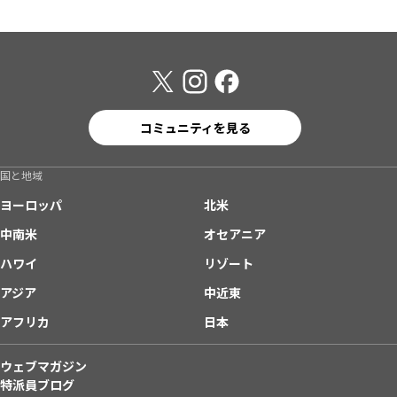
コミュニティを見る
国と地域
ヨーロッパ
北米
中南米
オセアニア
ハワイ
リゾート
アジア
中近東
アフリカ
日本
ウェブマガジン
特派員ブログ