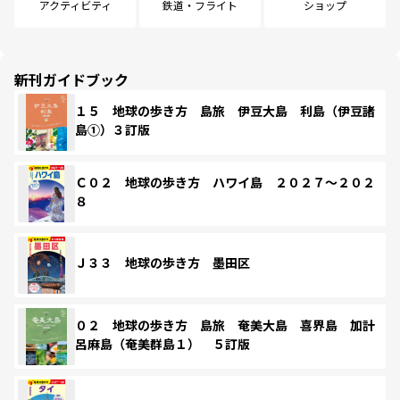
アクティビティ
鉄道・フライト
ショップ
新刊ガイドブック
１５ 地球の歩き方 島旅 伊豆大島 利島（伊豆諸
島①）３訂版
Ｃ０２ 地球の歩き方 ハワイ島 ２０２７～２０２
８
Ｊ３３ 地球の歩き方 墨田区
０２ 地球の歩き方 島旅 奄美大島 喜界島 加計
呂麻島（奄美群島１） ５訂版