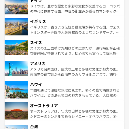
ドイツ
で、幅広い魅力が詰まっている。華麗な宮殿、歴史的な大
性で訪れる人を魅了する。 なお、新着のスペイン情報は
コ
聖堂、美しいビーチ、そして豊かな自然が、訪れる者を心
ドイツは、豊かな歴史と多彩な文化が交差するヨーロッパ
ンテンツ一覧
を参照してほしい。
から魅了する。また、フランスは美食の国としても知ら
の中心に位置する国。中世の街並みが残るロマンチック街
れ、フランス料理はユネスコ無形文化遺産にも登録されて
道から、未来を先取りするようなモダンな都市まで多様な
イギリス
いる。シャンパンの発祥地であるランス、プロヴァンスの
顔を持つこの国は、どこを歩いても飽きることがない。ベ
香り高いラベンダー畑など、多彩な楽しみ方が可能だ。さ
ルリンの文化的活気、バイエルン州のアルプスの絶景、そ
イギリスは、古きよき伝統と最先端が共存する国。ウェス
らに、パリ以外の地域にも魅力が溢れており、どの街角に
してライン川沿いのワイン畑といった風景は必見。ビール
トミンスター寺院や大英博物館のようなランドマーク、歴
も豊かな歴史と文化が息づいている。パリ以外の個性あふ
とソーセージを味わいながら地元の人と過ごす楽しい時間
史ある大学都市、美しい丘陵地帯や牧歌的な風景など、エ
れる地方に足を運ぶとそれぞれで全く異なる文化を体験で
スイス
は、お酒好きな人にはぜひ体験してほしい。 なお、新着の
リアごとに異なる魅力がある。また、優雅なアフタヌーン
きるだろう。 なお、新着のフランス情報は
コンテンツ一覧
ドイツ情報は
コンテンツ一覧
を参照してほしい。
ティー、ビール好きにはたまらない英国パブ、サッカー観
スイスの国土面積は九州ほどの広さだが、運行時刻が正確
を参照してほしい。
戦など、本場だからこそできる体験も豊富。イギリスを旅
な交通網が整備されており、初心者でも安心して個人旅行
して楽しみつくそう。 なお、新着のイギリス情報は
コンテ
を楽しめる。日本同様に時刻表どおりの旅が可能だ。中世
アメリカ
ンツ一覧
を参照してほしい。
の建物がそのまま残る町や、スイスならではのユニークな
博物館もあり、アルプス観光だけでなく町歩きも満喫する
アメリカ合衆国は、広大な土地と多様な文化が魅力の国。
ことができる。国民の所得が高いため物価も高いが、旅行
東海岸の都市部から西海岸のカリフォルニアまで、訪れる
者向けの交通パス提供のサービスもあり、うまく活用すれ
場所ごとに異なる風景と体験が待っている。ニューヨーク
ハワイ
ば市内交通費無料で観光を楽しむこともできる。 なお、新
のような巨大都市は、観光、ショッピング、エンターテイ
着のスイス情報は
コンテンツ一覧
を参照してほしい。
ンメントが詰まった刺激的なスポットだ。一方、アメリカ
年間を通じて温暖な気候に恵まれ、多くの島で構成される
西部には大自然が広がり、グランドキャニオンやイエロー
ハワイは、どの島も独自の魅力をもっている。大自然の神
ストーン国立公園といった絶景が堪能できる。さらに、南
秘を感じたいなら、火山が生み出した壮大な景観を誇るハ
オーストラリア
部のニューオーリンズでは、音楽と美食が融合した独特の
ワイ島は見逃せない。また、定番の観光地といえばオアフ
文化が魅力。旅行者はアメリカの各地域で異なる魅力を楽
島だが、静かな自然を求めるならマウイ島やカウアイ島が
オーストラリアは、壮大な自然と多様な文化が魅力の国。
しみながら、その多様性と豊かな歴史を感じることができ
おすすめ。エメラルドグリーンに輝く海をはじめ、豊かな
シドニーのシンボルであるシドニー・オペラハウス、オー
るだろう。車でのロードトリップや列車の旅も、アメリカ
文化や歴史が息づいている。「アロハスピリット」と呼ば
ストラリア東海岸北部に広がる大サンゴ礁地帯グレートバ
ならではの贅沢な旅のスタイルだ。 なお、新着のアメリカ
台湾
れるおもてなしの心で訪れる人々を迎えてくれるハワイの
リアリーフや大陸中央部にそびえるウルル（エアーズロッ