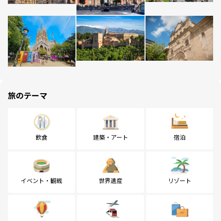
旅のテーマ
飲食
建築・アート
宿泊
イベント・観戦
世界遺産
リゾート