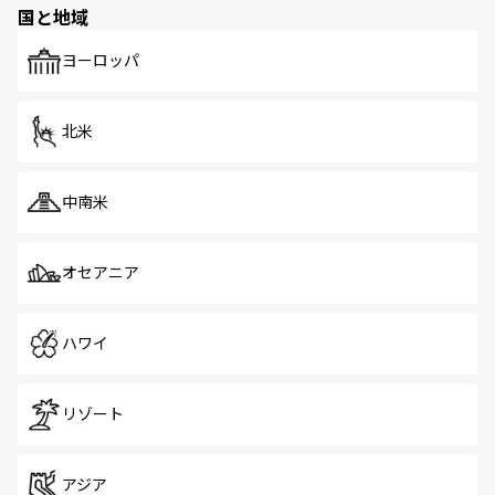
国と地域
発見がある。さらに、治安のよさや充実した公共交通機関
も、旅行者にとっては魅力的なポイント。グルメも豊富
で、ホーカーズは地元の風情を楽しめる外せないスポット
ヨーロッパ
だ。訪れる人を飽きさせないシンガポールで、多様な魅力
を体感しよう。 なお、新着のシンガポール情報は
コンテン
ツ一覧
を参照してほしい。
北米
中南米
オセアニア
ハワイ
リゾート
アジア