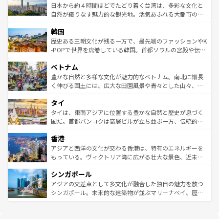
情報は
コンテンツ一覧
を参照してほしい。
人々、おいしいローカルフードやハワイアンミュージッ
ク）、タスマニアの美しい原生林やケアンズの熱帯雨林な
日本から約４時間ほどでたどり着く台湾は、多彩な文化と
ク、伝統的なフラダンスなど、すべてがハワイの魅力を彩
ど、見どころがたくさん。また、カフェやワイン、オージ
自然が織りなす魅力的な観光地。活気あふれる大都市の台
っている。訪れるたびに新しい発見と感動が待っているハ
ービーフなどの食文化も豊かで、美味しいものであふれて
北やノスタルジックな町並みが人気な九份（ジォウフェ
ワイを、存分に味わってほしい。 なお、新着のハワイ情報
韓国
いる。アクティビティも充実しており、サーフィンやダイ
ン）、静ひつな山岳地帯である台湾東部など、都市の喧騒
は
コンテンツ一覧
を参照してほしい。
ビング、ハイキングなど、アウトドア好きにはたまらな
と山間の静けさが共存しており、訪れる人に新しい発見と
歴史ある王朝文化が残る一方で、最先端のファッションやK
い。オーストラリアの多彩な魅力を存分に味わいつくそ
驚きをもたらしてくれる。また、奥深い台湾の食文化も魅
-POPで世界を席巻している韓国。首都ソウルの宮殿や伝統
う。 なお、新着のオーストラリア情報は
コンテンツ一覧
を
力で、夜市などの屋台グルメから高級料理、ヘルシーで美
家屋が並ぶエリアでは韓国の歴史と文化に浸ることがで
参照してほしい。
ベトナム
容にもいいと評判のスイーツなど、バラエティ豊かな料理
き、地方に足を延ばせば四季折々の自然美を楽しむことが
が味わえる。 なお、新着の台湾情報は
コンテンツ一覧
を参
できる。そして、キムチや焼肉、絶品のストリートフード
豊かな自然と多様な文化が魅力的なベトナム。南北に細長
照してほしい。
まで、さまざまな韓国料理が待っている。夜には、韓国な
く伸びる国土には、広大な田園風景や青々とした山々、世
らではのナイトライフも堪能できる。あたたかいホスピタ
界遺産に登録された壮大な自然景観が点在し、都市部では
タイ
リティに包まれながら、韓国の多彩な魅力を心ゆくまで味
急速な発展と共に伝統が息づく。ハノイの古い町並みやホ
わってみてほしい。 なお、新着の韓国情報は
コンテンツ一
ーチミン市のフランス統治時代の建物も、独特の雰囲気を
タイは、東南アジアに位置する豊かな自然と歴史が息づく
覧
を参照してほしい。
醸し出している。また、バラエティの豊かさとおいしさで
国だ。首都バンコクは高層ビルが立ち並ぶ一方、伝統的な
世界中の食通を魅了してやまないベトナム料理も魅力のひ
寺院や市場がいたるところに点在し、古きよき文化と現代
香港
とつ。フォーやバインミー、ベトナムコーヒーなどは、ぜ
の活気が交差している。北部ではチェンマイなどの山岳地
ひ現地で味わいたい。どの地域を訪れてもあたたかい人々
帯で自然と触れ合い、南部ではプーケットやクラビの美し
アジアと西洋の文化が交わる香港は、特有のエネルギーを
が旅行者を迎えてくれるので、きっと忘れられない旅にな
いビーチでリゾート気分を楽しむことができる。タイ料理
もっている。ヴィクトリア湾に広がる壮大な景色、近未来
るはずだ。 なお、新着のベトナム情報は
コンテンツ一覧
を
は世界的に有名で、屋台から高級レストランまで味覚を刺
的なアートスポット、そして歴史と現代が融合した町並
参照してほしい。
シンガポール
激する。気候は一年中温暖で、どの季節にも異なる楽しみ
み、どこを訪れても感動するはず。観光スポットが密集し
が待っている。親しみやすいタイの人々、仏教を中心とし
ており、効率よく見どころを回れるのも魅力。息をのむよ
アジアの交差点として多文化が融合した独自の魅力を放つ
た文化、そして多様な観光資源が、訪れる旅人を魅了し続
うな絶景から文化的な体験まで、香港を存分に楽しみ尽く
シンガポール。未来的な建築物が並ぶマリーナベイ、歴史
ける。 なお、新着のタイ情報は
コンテンツ一覧
を参照して
そう。 なお、新着の香港情報は
コンテンツ一覧
を参照して
と伝統を感じられるエスニックタウン、多数の緑豊かな公
ほしい。
ほしい。
園や自然保護区など、自然が調和した近代的な景観と文化
の多様性あふれるカラフルな町は、どこを歩いても新しい