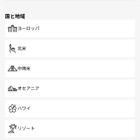
ほしい。
ほしい。
園や自然保護区など、自然が調和した近代的な景観と文化
の多様性あふれるカラフルな町は、どこを歩いても新しい
国と地域
発見がある。さらに、治安のよさや充実した公共交通機関
も、旅行者にとっては魅力的なポイント。グルメも豊富
で、ホーカーズは地元の風情を楽しめる外せないスポット
ヨーロッパ
だ。訪れる人を飽きさせないシンガポールで、多様な魅力
を体感しよう。 なお、新着のシンガポール情報は
コンテン
ツ一覧
を参照してほしい。
北米
中南米
オセアニア
ハワイ
リゾート