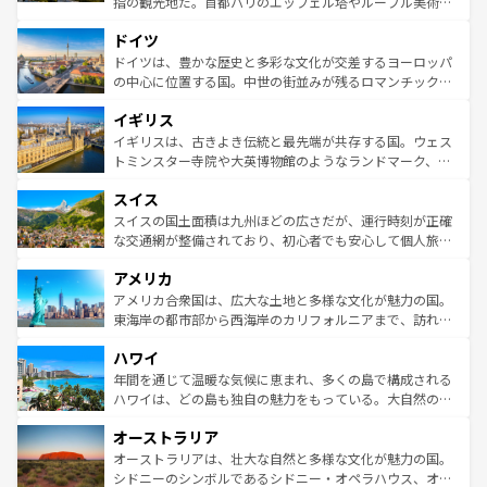
指の観光地だ。首都パリのエッフェル塔やルーブル美術館
の城塞都市、穏やかなビーチリゾートまで多彩な表情を見
といった象徴的なスポットから、田舎町の古風な美しさま
せる。地方によって風土や気候が異なるスペインはその個
ドイツ
で、幅広い魅力が詰まっている。華麗な宮殿、歴史的な大
性で訪れる人を魅了する。 なお、新着のスペイン情報は
コ
聖堂、美しいビーチ、そして豊かな自然が、訪れる者を心
ドイツは、豊かな歴史と多彩な文化が交差するヨーロッパ
ンテンツ一覧
を参照してほしい。
から魅了する。また、フランスは美食の国としても知ら
の中心に位置する国。中世の街並みが残るロマンチック街
れ、フランス料理はユネスコ無形文化遺産にも登録されて
道から、未来を先取りするようなモダンな都市まで多様な
イギリス
いる。シャンパンの発祥地であるランス、プロヴァンスの
顔を持つこの国は、どこを歩いても飽きることがない。ベ
香り高いラベンダー畑など、多彩な楽しみ方が可能だ。さ
ルリンの文化的活気、バイエルン州のアルプスの絶景、そ
イギリスは、古きよき伝統と最先端が共存する国。ウェス
らに、パリ以外の地域にも魅力が溢れており、どの街角に
してライン川沿いのワイン畑といった風景は必見。ビール
トミンスター寺院や大英博物館のようなランドマーク、歴
も豊かな歴史と文化が息づいている。パリ以外の個性あふ
とソーセージを味わいながら地元の人と過ごす楽しい時間
史ある大学都市、美しい丘陵地帯や牧歌的な風景など、エ
れる地方に足を運ぶとそれぞれで全く異なる文化を体験で
スイス
は、お酒好きな人にはぜひ体験してほしい。 なお、新着の
リアごとに異なる魅力がある。また、優雅なアフタヌーン
きるだろう。 なお、新着のフランス情報は
コンテンツ一覧
ドイツ情報は
コンテンツ一覧
を参照してほしい。
ティー、ビール好きにはたまらない英国パブ、サッカー観
スイスの国土面積は九州ほどの広さだが、運行時刻が正確
を参照してほしい。
戦など、本場だからこそできる体験も豊富。イギリスを旅
な交通網が整備されており、初心者でも安心して個人旅行
して楽しみつくそう。 なお、新着のイギリス情報は
コンテ
を楽しめる。日本同様に時刻表どおりの旅が可能だ。中世
アメリカ
ンツ一覧
を参照してほしい。
の建物がそのまま残る町や、スイスならではのユニークな
博物館もあり、アルプス観光だけでなく町歩きも満喫する
アメリカ合衆国は、広大な土地と多様な文化が魅力の国。
ことができる。国民の所得が高いため物価も高いが、旅行
東海岸の都市部から西海岸のカリフォルニアまで、訪れる
者向けの交通パス提供のサービスもあり、うまく活用すれ
場所ごとに異なる風景と体験が待っている。ニューヨーク
ハワイ
ば市内交通費無料で観光を楽しむこともできる。 なお、新
のような巨大都市は、観光、ショッピング、エンターテイ
着のスイス情報は
コンテンツ一覧
を参照してほしい。
ンメントが詰まった刺激的なスポットだ。一方、アメリカ
年間を通じて温暖な気候に恵まれ、多くの島で構成される
西部には大自然が広がり、グランドキャニオンやイエロー
ハワイは、どの島も独自の魅力をもっている。大自然の神
ストーン国立公園といった絶景が堪能できる。さらに、南
秘を感じたいなら、火山が生み出した壮大な景観を誇るハ
オーストラリア
部のニューオーリンズでは、音楽と美食が融合した独特の
ワイ島は見逃せない。また、定番の観光地といえばオアフ
文化が魅力。旅行者はアメリカの各地域で異なる魅力を楽
島だが、静かな自然を求めるならマウイ島やカウアイ島が
オーストラリアは、壮大な自然と多様な文化が魅力の国。
しみながら、その多様性と豊かな歴史を感じることができ
おすすめ。エメラルドグリーンに輝く海をはじめ、豊かな
シドニーのシンボルであるシドニー・オペラハウス、オー