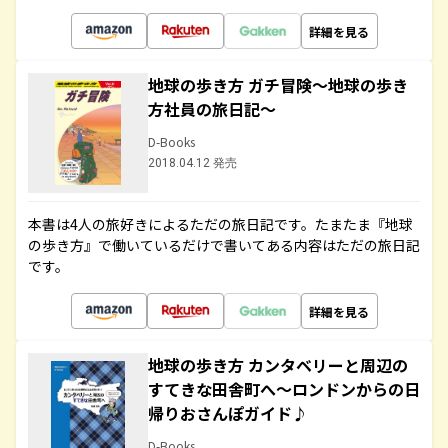
詳細を見る
地球の歩き方 ガチ冒険～地球の歩き
方社員の旅日記～
D-Books
2018.04.12 発売
本書は4人の旅好きによるただの旅日記です。たまたま『地球
の歩き方』で働いているだけで書いてある内容はただの旅日記
です。
詳細を見る
地球の歩き方 カンタベリーと周辺の
すてきな田舎町へ～ロンドンからの日
帰りおさんぽガイド♪
D-Books