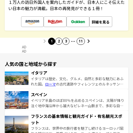
１万人の訪日外国人を案内したガイドが、日本人にこそ伝えた
い日本の魅力が満載。日本の再発見ができる１冊！
詳細を見る
…
1
2
3
11
AD
AD
人気の国と地域から探す
イタリア
イタリアは歴史、文化、グルメ、自然と多彩な魅力にあふ
れた国。
ローマ
の古代遺跡やフィレンツェのルネッサンス
美術、ヴェネツィアの運河など、歴史あるスポットはもち
スペイン
ろん、トスカーナの美しい田園風景やアマルフィ海岸の絶
景など、自然景観も見逃せない。観光の合間には、本場の
イベリア半島のほぼ80％を占めるスペインは、太陽が降り
ピザやパスタなど、絶品のイタリア料理を堪能することも
注ぐ地中海沿岸から雄大なピレネー山脈まで、多彩な自然
できる。朝目覚めてから夜眠るまで、すべての瞬間を楽し
と文化が詰まったヨーロッパ屈指の旅行先だ。多様な地域
フランスの基本情報と観光ガイド・有名観光スポ
ませてくれるイタリアで、忘れられない旅をしてみよう！
文化が根付くこの国では、情熱的なフラメンコ、熱気あふ
なお、新着のイタリア情報は
コンテンツ一覧
を参照してほ
れる闘牛、そして美味しいタパスが生活の一部となってい
ット
しい。
る。首都マドリードの洗練された雰囲気や、バルセロナの
フランスは、世界中の旅行者を魅了し続けるヨーロッパ屈
アートに溢れた街角から、地方では古代ローマ遺跡や中世