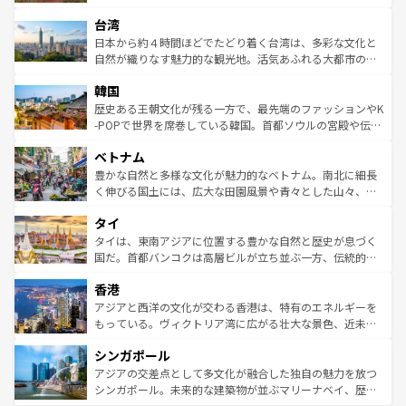
るだろう。車でのロードトリップや列車の旅も、アメリカ
文化や歴史が息づいている。「アロハスピリット」と呼ば
ストラリア東海岸北部に広がる大サンゴ礁地帯グレートバ
ならではの贅沢な旅のスタイルだ。 なお、新着のアメリカ
台湾
れるおもてなしの心で訪れる人々を迎えてくれるハワイの
リアリーフや大陸中央部にそびえるウルル（エアーズロッ
情報は
コンテンツ一覧
を参照してほしい。
人々、おいしいローカルフードやハワイアンミュージッ
ク）、タスマニアの美しい原生林やケアンズの熱帯雨林な
日本から約４時間ほどでたどり着く台湾は、多彩な文化と
ク、伝統的なフラダンスなど、すべてがハワイの魅力を彩
ど、見どころがたくさん。また、カフェやワイン、オージ
自然が織りなす魅力的な観光地。活気あふれる大都市の台
っている。訪れるたびに新しい発見と感動が待っているハ
ービーフなどの食文化も豊かで、美味しいものであふれて
北やノスタルジックな町並みが人気な九份（ジォウフェ
ワイを、存分に味わってほしい。 なお、新着のハワイ情報
韓国
いる。アクティビティも充実しており、サーフィンやダイ
ン）、静ひつな山岳地帯である台湾東部など、都市の喧騒
は
コンテンツ一覧
を参照してほしい。
ビング、ハイキングなど、アウトドア好きにはたまらな
と山間の静けさが共存しており、訪れる人に新しい発見と
歴史ある王朝文化が残る一方で、最先端のファッションやK
い。オーストラリアの多彩な魅力を存分に味わいつくそ
驚きをもたらしてくれる。また、奥深い台湾の食文化も魅
-POPで世界を席巻している韓国。首都ソウルの宮殿や伝統
う。 なお、新着のオーストラリア情報は
コンテンツ一覧
を
力で、夜市などの屋台グルメから高級料理、ヘルシーで美
家屋が並ぶエリアでは韓国の歴史と文化に浸ることがで
参照してほしい。
ベトナム
容にもいいと評判のスイーツなど、バラエティ豊かな料理
き、地方に足を延ばせば四季折々の自然美を楽しむことが
が味わえる。 なお、新着の台湾情報は
コンテンツ一覧
を参
できる。そして、キムチや焼肉、絶品のストリートフード
豊かな自然と多様な文化が魅力的なベトナム。南北に細長
照してほしい。
まで、さまざまな韓国料理が待っている。夜には、韓国な
く伸びる国土には、広大な田園風景や青々とした山々、世
らではのナイトライフも堪能できる。あたたかいホスピタ
界遺産に登録された壮大な自然景観が点在し、都市部では
タイ
リティに包まれながら、韓国の多彩な魅力を心ゆくまで味
急速な発展と共に伝統が息づく。ハノイの古い町並みやホ
わってみてほしい。 なお、新着の韓国情報は
コンテンツ一
ーチミン市のフランス統治時代の建物も、独特の雰囲気を
タイは、東南アジアに位置する豊かな自然と歴史が息づく
覧
を参照してほしい。
醸し出している。また、バラエティの豊かさとおいしさで
国だ。首都バンコクは高層ビルが立ち並ぶ一方、伝統的な
世界中の食通を魅了してやまないベトナム料理も魅力のひ
寺院や市場がいたるところに点在し、古きよき文化と現代
香港
とつ。フォーやバインミー、ベトナムコーヒーなどは、ぜ
の活気が交差している。北部ではチェンマイなどの山岳地
ひ現地で味わいたい。どの地域を訪れてもあたたかい人々
帯で自然と触れ合い、南部ではプーケットやクラビの美し
アジアと西洋の文化が交わる香港は、特有のエネルギーを
が旅行者を迎えてくれるので、きっと忘れられない旅にな
いビーチでリゾート気分を楽しむことができる。タイ料理
もっている。ヴィクトリア湾に広がる壮大な景色、近未来
るはずだ。 なお、新着のベトナム情報は
コンテンツ一覧
を
は世界的に有名で、屋台から高級レストランまで味覚を刺
的なアートスポット、そして歴史と現代が融合した町並
参照してほしい。
シンガポール
激する。気候は一年中温暖で、どの季節にも異なる楽しみ
み、どこを訪れても感動するはず。観光スポットが密集し
が待っている。親しみやすいタイの人々、仏教を中心とし
ており、効率よく見どころを回れるのも魅力。息をのむよ
アジアの交差点として多文化が融合した独自の魅力を放つ
た文化、そして多様な観光資源が、訪れる旅人を魅了し続
うな絶景から文化的な体験まで、香港を存分に楽しみ尽く
シンガポール。未来的な建築物が並ぶマリーナベイ、歴史
ける。 なお、新着のタイ情報は
コンテンツ一覧
を参照して
そう。 なお、新着の香港情報は
コンテンツ一覧
を参照して
と伝統を感じられるエスニックタウン、多数の緑豊かな公