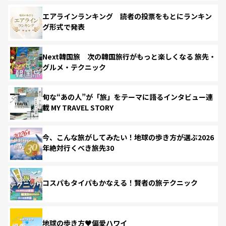
エアラインランキング 読者の投票をもとにランキン
グ形式で発表
Next韓国旅 次の韓国旅行がもっと楽しくなる 旅先・
グルメ・テクニック
旬な“あの人”が「旅」をテーマに語るインタビュー連
載 MY TRAVEL STORY
今、こんな旅がしてみたい！地球の歩き方が選ぶ2026
年絶対行くべき旅先30
コスパもタイパもかなえる！賢者の旅テクニック
地球の歩き方♥偏愛ハワイ