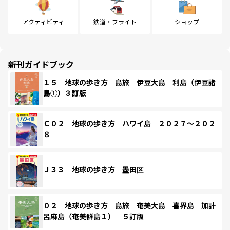
アクティビティ
鉄道・フライト
ショップ
新刊ガイドブック
１５ 地球の歩き方 島旅 伊豆大島 利島（伊豆諸
島①）３訂版
Ｃ０２ 地球の歩き方 ハワイ島 ２０２７～２０２
８
Ｊ３３ 地球の歩き方 墨田区
０２ 地球の歩き方 島旅 奄美大島 喜界島 加計
呂麻島（奄美群島１） ５訂版