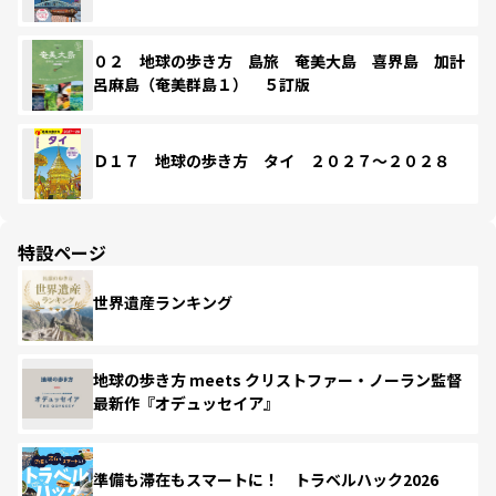
０２ 地球の歩き方 島旅 奄美大島 喜界島 加計
呂麻島（奄美群島１） ５訂版
Ｄ１７ 地球の歩き方 タイ ２０２７～２０２８
特設ページ
世界遺産ランキング
地球の歩き方 meets クリストファー・ノーラン監督
最新作『オデュッセイア』
準備も滞在もスマートに！ トラベルハック2026