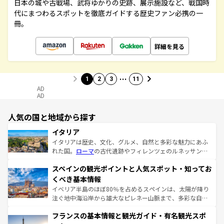
日本の城や古戦場、武将ゆかりの史跡、展示施設など、戦国時
代にまつわるスポットを徹底ガイドする歴史ファン必携の一
冊。
詳細を見る
…
1
2
3
11
AD
AD
人気の国と地域から探す
イタリア
イタリアは歴史、文化、グルメ、自然と多彩な魅力にあふ
れた国。
ローマ
の古代遺跡やフィレンツェのルネッサンス
美術、ヴェネツィアの運河など、歴史あるスポットはもち
スペインの観光ポイントと人気スポット・知ってお
ろん、トスカーナの美しい田園風景やアマルフィ海岸の絶
景など、自然景観も見逃せない。観光の合間には、本場の
くべき基本情報
ピザやパスタなど、絶品のイタリア料理を堪能することも
イベリア半島のほぼ80％を占めるスペインは、太陽が降り
できる。朝目覚めてから夜眠るまで、すべての瞬間を楽し
注ぐ地中海沿岸から雄大なピレネー山脈まで、多彩な自然
ませてくれるイタリアで、忘れられない旅をしてみよう！
と文化が詰まったヨーロッパ屈指の旅行先だ。多様な地域
なお、新着のイタリア情報は
コンテンツ一覧
を参照してほ
フランスの基本情報と観光ガイド・有名観光スポ
文化が根付くこの国では、情熱的なフラメンコ、熱気あふ
しい。