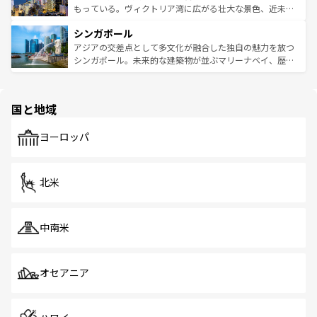
が旅行者を迎えてくれるので、きっと忘れられない旅にな
いビーチでリゾート気分を楽しむことができる。タイ料理
もっている。ヴィクトリア湾に広がる壮大な景色、近未来
るはずだ。 なお、新着のベトナム情報は
コンテンツ一覧
を
は世界的に有名で、屋台から高級レストランまで味覚を刺
的なアートスポット、そして歴史と現代が融合した町並
参照してほしい。
シンガポール
激する。気候は一年中温暖で、どの季節にも異なる楽しみ
み、どこを訪れても感動するはず。観光スポットが密集し
が待っている。親しみやすいタイの人々、仏教を中心とし
ており、効率よく見どころを回れるのも魅力。息をのむよ
アジアの交差点として多文化が融合した独自の魅力を放つ
た文化、そして多様な観光資源が、訪れる旅人を魅了し続
うな絶景から文化的な体験まで、香港を存分に楽しみ尽く
シンガポール。未来的な建築物が並ぶマリーナベイ、歴史
ける。 なお、新着のタイ情報は
コンテンツ一覧
を参照して
そう。 なお、新着の香港情報は
コンテンツ一覧
を参照して
と伝統を感じられるエスニックタウン、多数の緑豊かな公
ほしい。
ほしい。
園や自然保護区など、自然が調和した近代的な景観と文化
の多様性あふれるカラフルな町は、どこを歩いても新しい
国と地域
発見がある。さらに、治安のよさや充実した公共交通機関
も、旅行者にとっては魅力的なポイント。グルメも豊富
で、ホーカーズは地元の風情を楽しめる外せないスポット
ヨーロッパ
だ。訪れる人を飽きさせないシンガポールで、多様な魅力
を体感しよう。 なお、新着のシンガポール情報は
コンテン
ツ一覧
を参照してほしい。
北米
中南米
オセアニア