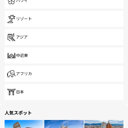
ハワイ
リゾート
アジア
中近東
アフリカ
日本
人気スポット