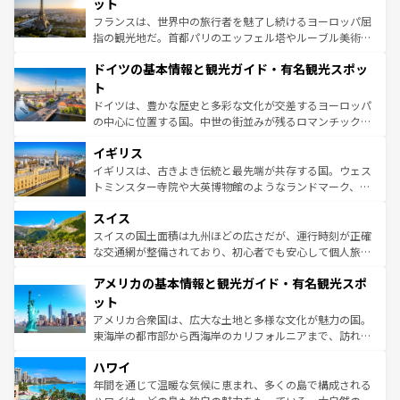
れる闘牛、そして美味しいタパスが生活の一部となってい
ット
る。首都マドリードの洗練された雰囲気や、バルセロナの
フランスは、世界中の旅行者を魅了し続けるヨーロッパ屈
アートに溢れた街角から、地方では古代ローマ遺跡や中世
指の観光地だ。首都パリのエッフェル塔やルーブル美術館
の城塞都市、穏やかなビーチリゾートまで多彩な表情を見
といった象徴的なスポットから、田舎町の古風な美しさま
せる。地方によって風土や気候が異なるスペインはその個
ドイツの基本情報と観光ガイド・有名観光スポッ
で、幅広い魅力が詰まっている。華麗な宮殿、歴史的な大
性で訪れる人を魅了する。 なお、新着のスペイン情報は
コ
聖堂、美しいビーチ、そして豊かな自然が、訪れる者を心
ト
ンテンツ一覧
を参照してほしい。
から魅了する。また、フランスは美食の国としても知ら
ドイツは、豊かな歴史と多彩な文化が交差するヨーロッパ
れ、フランス料理はユネスコ無形文化遺産にも登録されて
の中心に位置する国。中世の街並みが残るロマンチック街
いる。シャンパンの発祥地であるランス、プロヴァンスの
道から、未来を先取りするようなモダンな都市まで多様な
香り高いラベンダー畑など、多彩な楽しみ方が可能だ。さ
イギリス
顔を持つこの国は、どこを歩いても飽きることがない。ベ
らに、パリ以外の地域にも魅力が溢れており、どの街角に
ルリンの文化的活気、バイエルン州のアルプスの絶景、そ
イギリスは、古きよき伝統と最先端が共存する国。ウェス
も豊かな歴史と文化が息づいている。パリ以外の個性あふ
してライン川沿いのワイン畑といった風景は必見。ビール
トミンスター寺院や大英博物館のようなランドマーク、歴
れる地方に足を運ぶとそれぞれで全く異なる文化を体験で
とソーセージを味わいながら地元の人と過ごす楽しい時間
史ある大学都市、美しい丘陵地帯や牧歌的な風景など、エ
きるだろう。 なお、新着のフランス情報は
コンテンツ一覧
スイス
は、お酒好きな人にはぜひ体験してほしい。 なお、新着の
リアごとに異なる魅力がある。また、優雅なアフタヌーン
を参照してほしい。
ドイツ情報は
コンテンツ一覧
を参照してほしい。
ティー、ビール好きにはたまらない英国パブ、サッカー観
スイスの国土面積は九州ほどの広さだが、運行時刻が正確
戦など、本場だからこそできる体験も豊富。イギリスを旅
な交通網が整備されており、初心者でも安心して個人旅行
して楽しみつくそう。 なお、新着のイギリス情報は
コンテ
を楽しめる。日本同様に時刻表どおりの旅が可能だ。中世
アメリカの基本情報と観光ガイド・有名観光スポ
ンツ一覧
を参照してほしい。
の建物がそのまま残る町や、スイスならではのユニークな
博物館もあり、アルプス観光だけでなく町歩きも満喫する
ット
ことができる。国民の所得が高いため物価も高いが、旅行
アメリカ合衆国は、広大な土地と多様な文化が魅力の国。
者向けの交通パス提供のサービスもあり、うまく活用すれ
東海岸の都市部から西海岸のカリフォルニアまで、訪れる
ば市内交通費無料で観光を楽しむこともできる。 なお、新
場所ごとに異なる風景と体験が待っている。ニューヨーク
着のスイス情報は
コンテンツ一覧
を参照してほしい。
ハワイ
のような巨大都市は、観光、ショッピング、エンターテイ
ンメントが詰まった刺激的なスポットだ。一方、アメリカ
年間を通じて温暖な気候に恵まれ、多くの島で構成される
西部には大自然が広がり、グランドキャニオンやイエロー