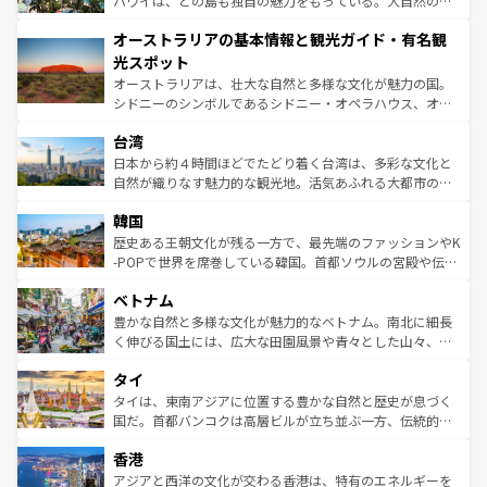
ハワイは、どの島も独自の魅力をもっている。大自然の神
ストーン国立公園といった絶景が堪能できる。さらに、南
秘を感じたいなら、火山が生み出した壮大な景観を誇るハ
オーストラリアの基本情報と観光ガイド・有名観
部のニューオーリンズでは、音楽と美食が融合した独特の
ワイ島は見逃せない。また、定番の観光地といえばオアフ
文化が魅力。旅行者はアメリカの各地域で異なる魅力を楽
島だが、静かな自然を求めるならマウイ島やカウアイ島が
光スポット
しみながら、その多様性と豊かな歴史を感じることができ
おすすめ。エメラルドグリーンに輝く海をはじめ、豊かな
オーストラリアは、壮大な自然と多様な文化が魅力の国。
るだろう。車でのロードトリップや列車の旅も、アメリカ
文化や歴史が息づいている。「アロハスピリット」と呼ば
シドニーのシンボルであるシドニー・オペラハウス、オー
ならではの贅沢な旅のスタイルだ。 なお、新着のアメリカ
れるおもてなしの心で訪れる人々を迎えてくれるハワイの
ストラリア東海岸北部に広がる大サンゴ礁地帯グレートバ
情報は
コンテンツ一覧
を参照してほしい。
人々、おいしいローカルフードやハワイアンミュージッ
台湾
リアリーフや大陸中央部にそびえるウルル（エアーズロッ
ク、伝統的なフラダンスなど、すべてがハワイの魅力を彩
ク）、タスマニアの美しい原生林やケアンズの熱帯雨林な
日本から約４時間ほどでたどり着く台湾は、多彩な文化と
っている。訪れるたびに新しい発見と感動が待っているハ
ど、見どころがたくさん。また、カフェやワイン、オージ
自然が織りなす魅力的な観光地。活気あふれる大都市の台
ワイを、存分に味わってほしい。 なお、新着のハワイ情報
ービーフなどの食文化も豊かで、美味しいものであふれて
北やノスタルジックな町並みが人気な九份（ジォウフェ
は
コンテンツ一覧
を参照してほしい。
韓国
いる。アクティビティも充実しており、サーフィンやダイ
ン）、静ひつな山岳地帯である台湾東部など、都市の喧騒
ビング、ハイキングなど、アウトドア好きにはたまらな
と山間の静けさが共存しており、訪れる人に新しい発見と
歴史ある王朝文化が残る一方で、最先端のファッションやK
い。オーストラリアの多彩な魅力を存分に味わいつくそ
驚きをもたらしてくれる。また、奥深い台湾の食文化も魅
-POPで世界を席巻している韓国。首都ソウルの宮殿や伝統
う。 なお、新着のオーストラリア情報は
コンテンツ一覧
を
力で、夜市などの屋台グルメから高級料理、ヘルシーで美
家屋が並ぶエリアでは韓国の歴史と文化に浸ることがで
参照してほしい。
ベトナム
容にもいいと評判のスイーツなど、バラエティ豊かな料理
き、地方に足を延ばせば四季折々の自然美を楽しむことが
が味わえる。 なお、新着の台湾情報は
コンテンツ一覧
を参
できる。そして、キムチや焼肉、絶品のストリートフード
豊かな自然と多様な文化が魅力的なベトナム。南北に細長
照してほしい。
まで、さまざまな韓国料理が待っている。夜には、韓国な
く伸びる国土には、広大な田園風景や青々とした山々、世
らではのナイトライフも堪能できる。あたたかいホスピタ
界遺産に登録された壮大な自然景観が点在し、都市部では
タイ
リティに包まれながら、韓国の多彩な魅力を心ゆくまで味
急速な発展と共に伝統が息づく。ハノイの古い町並みやホ
わってみてほしい。 なお、新着の韓国情報は
コンテンツ一
ーチミン市のフランス統治時代の建物も、独特の雰囲気を
タイは、東南アジアに位置する豊かな自然と歴史が息づく
覧
を参照してほしい。
醸し出している。また、バラエティの豊かさとおいしさで
国だ。首都バンコクは高層ビルが立ち並ぶ一方、伝統的な
世界中の食通を魅了してやまないベトナム料理も魅力のひ
寺院や市場がいたるところに点在し、古きよき文化と現代
香港
とつ。フォーやバインミー、ベトナムコーヒーなどは、ぜ
の活気が交差している。北部ではチェンマイなどの山岳地
ひ現地で味わいたい。どの地域を訪れてもあたたかい人々
帯で自然と触れ合い、南部ではプーケットやクラビの美し
アジアと西洋の文化が交わる香港は、特有のエネルギーを