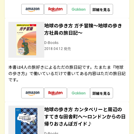
詳細を見る
地球の歩き方 ガチ冒険～地球の歩き
方社員の旅日記～
D-Books
2018.04.12 発売
本書は4人の旅好きによるただの旅日記です。たまたま『地球
の歩き方』で働いているだけで書いてある内容はただの旅日記
です。
詳細を見る
地球の歩き方 カンタベリーと周辺の
すてきな田舎町へ～ロンドンからの日
帰りおさんぽガイド♪
D-Books