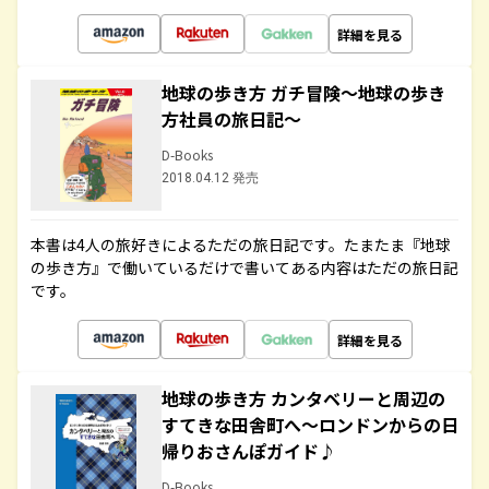
詳細を見る
地球の歩き方 ガチ冒険～地球の歩き
方社員の旅日記～
D-Books
2018.04.12 発売
本書は4人の旅好きによるただの旅日記です。たまたま『地球
の歩き方』で働いているだけで書いてある内容はただの旅日記
です。
詳細を見る
地球の歩き方 カンタベリーと周辺の
すてきな田舎町へ～ロンドンからの日
帰りおさんぽガイド♪
D-Books