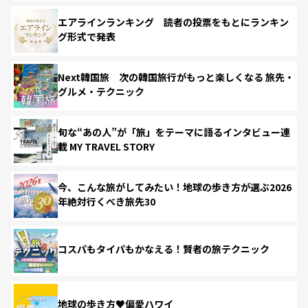
エアラインランキング 読者の投票をもとにランキン
グ形式で発表
Next韓国旅 次の韓国旅行がもっと楽しくなる 旅先・
グルメ・テクニック
旬な“あの人”が「旅」をテーマに語るインタビュー連
載 MY TRAVEL STORY
今、こんな旅がしてみたい！地球の歩き方が選ぶ2026
年絶対行くべき旅先30
コスパもタイパもかなえる！賢者の旅テクニック
地球の歩き方♥偏愛ハワイ