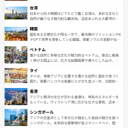
るだろう。車でのロードトリップや列車の旅も、アメリカ
文化や歴史が息づいている。「アロハスピリット」と呼ば
ストラリア東海岸北部に広がる大サンゴ礁地帯グレートバ
ならではの贅沢な旅のスタイルだ。 なお、新着のアメリカ
台湾
れるおもてなしの心で訪れる人々を迎えてくれるハワイの
リアリーフや大陸中央部にそびえるウルル（エアーズロッ
情報は
コンテンツ一覧
を参照してほしい。
人々、おいしいローカルフードやハワイアンミュージッ
ク）、タスマニアの美しい原生林やケアンズの熱帯雨林な
日本から約４時間ほどでたどり着く台湾は、多彩な文化と
ク、伝統的なフラダンスなど、すべてがハワイの魅力を彩
ど、見どころがたくさん。また、カフェやワイン、オージ
自然が織りなす魅力的な観光地。活気あふれる大都市の台
っている。訪れるたびに新しい発見と感動が待っているハ
ービーフなどの食文化も豊かで、美味しいものであふれて
北やノスタルジックな町並みが人気な九份（ジォウフェ
ワイを、存分に味わってほしい。 なお、新着のハワイ情報
韓国
いる。アクティビティも充実しており、サーフィンやダイ
ン）、静ひつな山岳地帯である台湾東部など、都市の喧騒
は
コンテンツ一覧
を参照してほしい。
ビング、ハイキングなど、アウトドア好きにはたまらな
と山間の静けさが共存しており、訪れる人に新しい発見と
歴史ある王朝文化が残る一方で、最先端のファッションやK
い。オーストラリアの多彩な魅力を存分に味わいつくそ
驚きをもたらしてくれる。また、奥深い台湾の食文化も魅
-POPで世界を席巻している韓国。首都ソウルの宮殿や伝統
う。 なお、新着のオーストラリア情報は
コンテンツ一覧
を
力で、夜市などの屋台グルメから高級料理、ヘルシーで美
家屋が並ぶエリアでは韓国の歴史と文化に浸ることがで
参照してほしい。
ベトナム
容にもいいと評判のスイーツなど、バラエティ豊かな料理
き、地方に足を延ばせば四季折々の自然美を楽しむことが
が味わえる。 なお、新着の台湾情報は
コンテンツ一覧
を参
できる。そして、キムチや焼肉、絶品のストリートフード
豊かな自然と多様な文化が魅力的なベトナム。南北に細長
照してほしい。
まで、さまざまな韓国料理が待っている。夜には、韓国な
く伸びる国土には、広大な田園風景や青々とした山々、世
らではのナイトライフも堪能できる。あたたかいホスピタ
界遺産に登録された壮大な自然景観が点在し、都市部では
タイ
リティに包まれながら、韓国の多彩な魅力を心ゆくまで味
急速な発展と共に伝統が息づく。ハノイの古い町並みやホ
わってみてほしい。 なお、新着の韓国情報は
コンテンツ一
ーチミン市のフランス統治時代の建物も、独特の雰囲気を
タイは、東南アジアに位置する豊かな自然と歴史が息づく
覧
を参照してほしい。
醸し出している。また、バラエティの豊かさとおいしさで
国だ。首都バンコクは高層ビルが立ち並ぶ一方、伝統的な
世界中の食通を魅了してやまないベトナム料理も魅力のひ
寺院や市場がいたるところに点在し、古きよき文化と現代
香港
とつ。フォーやバインミー、ベトナムコーヒーなどは、ぜ
の活気が交差している。北部ではチェンマイなどの山岳地
ひ現地で味わいたい。どの地域を訪れてもあたたかい人々
帯で自然と触れ合い、南部ではプーケットやクラビの美し
アジアと西洋の文化が交わる香港は、特有のエネルギーを
が旅行者を迎えてくれるので、きっと忘れられない旅にな
いビーチでリゾート気分を楽しむことができる。タイ料理
もっている。ヴィクトリア湾に広がる壮大な景色、近未来
るはずだ。 なお、新着のベトナム情報は
コンテンツ一覧
を
は世界的に有名で、屋台から高級レストランまで味覚を刺
的なアートスポット、そして歴史と現代が融合した町並
参照してほしい。
シンガポール
激する。気候は一年中温暖で、どの季節にも異なる楽しみ
み、どこを訪れても感動するはず。観光スポットが密集し
が待っている。親しみやすいタイの人々、仏教を中心とし
ており、効率よく見どころを回れるのも魅力。息をのむよ
アジアの交差点として多文化が融合した独自の魅力を放つ
た文化、そして多様な観光資源が、訪れる旅人を魅了し続
うな絶景から文化的な体験まで、香港を存分に楽しみ尽く
シンガポール。未来的な建築物が並ぶマリーナベイ、歴史
ける。 なお、新着のタイ情報は
コンテンツ一覧
を参照して
そう。 なお、新着の香港情報は
コンテンツ一覧
を参照して
と伝統を感じられるエスニックタウン、多数の緑豊かな公