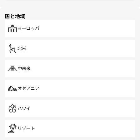
ほしい。
ほしい。
園や自然保護区など、自然が調和した近代的な景観と文化
の多様性あふれるカラフルな町は、どこを歩いても新しい
国と地域
発見がある。さらに、治安のよさや充実した公共交通機関
も、旅行者にとっては魅力的なポイント。グルメも豊富
で、ホーカーズは地元の風情を楽しめる外せないスポット
ヨーロッパ
だ。訪れる人を飽きさせないシンガポールで、多様な魅力
を体感しよう。 なお、新着のシンガポール情報は
コンテン
ツ一覧
を参照してほしい。
北米
中南米
オセアニア
ハワイ
リゾート