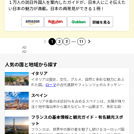
１万人の訪日外国人を案内したガイドが、日本人にこそ伝えた
い日本の魅力が満載。日本の再発見ができる１冊！
詳細を見る
…
1
2
3
11
AD
AD
人気の国と地域から探す
イタリア
イタリアは歴史、文化、グルメ、自然と多彩な魅力にあふ
れた国。
ローマ
の古代遺跡やフィレンツェのルネッサンス
美術、ヴェネツィアの運河など、歴史あるスポットはもち
スペイン
ろん、トスカーナの美しい田園風景やアマルフィ海岸の絶
景など、自然景観も見逃せない。観光の合間には、本場の
イベリア半島のほぼ80％を占めるスペインは、太陽が降り
ピザやパスタなど、絶品のイタリア料理を堪能することも
注ぐ地中海沿岸から雄大なピレネー山脈まで、多彩な自然
できる。朝目覚めてから夜眠るまで、すべての瞬間を楽し
と文化が詰まったヨーロッパ屈指の旅行先だ。多様な地域
フランスの基本情報と観光ガイド・有名観光スポ
ませてくれるイタリアで、忘れられない旅をしてみよう！
文化が根付くこの国では、情熱的なフラメンコ、熱気あふ
なお、新着のイタリア情報は
コンテンツ一覧
を参照してほ
れる闘牛、そして美味しいタパスが生活の一部となってい
ット
しい。
る。首都マドリードの洗練された雰囲気や、バルセロナの
フランスは、世界中の旅行者を魅了し続けるヨーロッパ屈
アートに溢れた街角から、地方では古代ローマ遺跡や中世