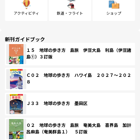
アクティビティ
鉄道・フライト
ショップ
新刊ガイドブック
１５ 地球の歩き方 島旅 伊豆大島 利島（伊豆諸
島①）３訂版
Ｃ０２ 地球の歩き方 ハワイ島 ２０２７～２０２
８
Ｊ３３ 地球の歩き方 墨田区
０２ 地球の歩き方 島旅 奄美大島 喜界島 加計
呂麻島（奄美群島１） ５訂版