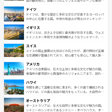
指の観光地だ。首都パリのエッフェル塔やルーブル美術館
の城塞都市、穏やかなビーチリゾートまで多彩な表情を見
といった象徴的なスポットから、田舎町の古風な美しさま
せる。地方によって風土や気候が異なるスペインはその個
ドイツ
で、幅広い魅力が詰まっている。華麗な宮殿、歴史的な大
性で訪れる人を魅了する。 なお、新着のスペイン情報は
コ
聖堂、美しいビーチ、そして豊かな自然が、訪れる者を心
ドイツは、豊かな歴史と多彩な文化が交差するヨーロッパ
ンテンツ一覧
を参照してほしい。
から魅了する。また、フランスは美食の国としても知ら
の中心に位置する国。中世の街並みが残るロマンチック街
れ、フランス料理はユネスコ無形文化遺産にも登録されて
道から、未来を先取りするようなモダンな都市まで多様な
イギリス
いる。シャンパンの発祥地であるランス、プロヴァンスの
顔を持つこの国は、どこを歩いても飽きることがない。ベ
香り高いラベンダー畑など、多彩な楽しみ方が可能だ。さ
ルリンの文化的活気、バイエルン州のアルプスの絶景、そ
イギリスは、古きよき伝統と最先端が共存する国。ウェス
らに、パリ以外の地域にも魅力が溢れており、どの街角に
してライン川沿いのワイン畑といった風景は必見。ビール
トミンスター寺院や大英博物館のようなランドマーク、歴
も豊かな歴史と文化が息づいている。パリ以外の個性あふ
とソーセージを味わいながら地元の人と過ごす楽しい時間
史ある大学都市、美しい丘陵地帯や牧歌的な風景など、エ
れる地方に足を運ぶとそれぞれで全く異なる文化を体験で
スイス
は、お酒好きな人にはぜひ体験してほしい。 なお、新着の
リアごとに異なる魅力がある。また、優雅なアフタヌーン
きるだろう。 なお、新着のフランス情報は
コンテンツ一覧
ドイツ情報は
コンテンツ一覧
を参照してほしい。
ティー、ビール好きにはたまらない英国パブ、サッカー観
スイスの国土面積は九州ほどの広さだが、運行時刻が正確
を参照してほしい。
戦など、本場だからこそできる体験も豊富。イギリスを旅
な交通網が整備されており、初心者でも安心して個人旅行
して楽しみつくそう。 なお、新着のイギリス情報は
コンテ
を楽しめる。日本同様に時刻表どおりの旅が可能だ。中世
アメリカ
ンツ一覧
を参照してほしい。
の建物がそのまま残る町や、スイスならではのユニークな
博物館もあり、アルプス観光だけでなく町歩きも満喫する
アメリカ合衆国は、広大な土地と多様な文化が魅力の国。
ことができる。国民の所得が高いため物価も高いが、旅行
東海岸の都市部から西海岸のカリフォルニアまで、訪れる
者向けの交通パス提供のサービスもあり、うまく活用すれ
場所ごとに異なる風景と体験が待っている。ニューヨーク
ハワイ
ば市内交通費無料で観光を楽しむこともできる。 なお、新
のような巨大都市は、観光、ショッピング、エンターテイ
着のスイス情報は
コンテンツ一覧
を参照してほしい。
ンメントが詰まった刺激的なスポットだ。一方、アメリカ
年間を通じて温暖な気候に恵まれ、多くの島で構成される
西部には大自然が広がり、グランドキャニオンやイエロー
ハワイは、どの島も独自の魅力をもっている。大自然の神
ストーン国立公園といった絶景が堪能できる。さらに、南
秘を感じたいなら、火山が生み出した壮大な景観を誇るハ
オーストラリア
部のニューオーリンズでは、音楽と美食が融合した独特の
ワイ島は見逃せない。また、定番の観光地といえばオアフ
文化が魅力。旅行者はアメリカの各地域で異なる魅力を楽
島だが、静かな自然を求めるならマウイ島やカウアイ島が
オーストラリアは、壮大な自然と多様な文化が魅力の国。
しみながら、その多様性と豊かな歴史を感じることができ
おすすめ。エメラルドグリーンに輝く海をはじめ、豊かな
シドニーのシンボルであるシドニー・オペラハウス、オー