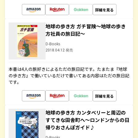
詳細を見る
地球の歩き方 ガチ冒険～地球の歩き
方社員の旅日記～
D-Books
2018.04.12 発売
本書は4人の旅好きによるただの旅日記です。たまたま『地球
の歩き方』で働いているだけで書いてある内容はただの旅日記
です。
詳細を見る
地球の歩き方 カンタベリーと周辺の
すてきな田舎町へ～ロンドンからの日
帰りおさんぽガイド♪
D-Books