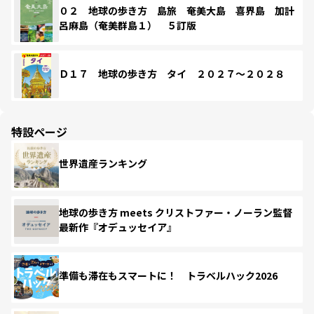
０２ 地球の歩き方 島旅 奄美大島 喜界島 加計
呂麻島（奄美群島１） ５訂版
Ｄ１７ 地球の歩き方 タイ ２０２７～２０２８
特設ページ
世界遺産ランキング
地球の歩き方 meets クリストファー・ノーラン監督
最新作『オデュッセイア』
準備も滞在もスマートに！ トラベルハック2026