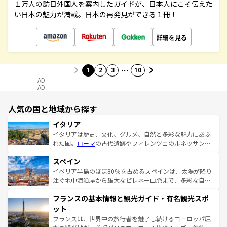
１万人の訪日外国人を案内したガイドが、日本人にこそ伝えた
い日本の魅力が満載。日本の再発見ができる１冊！
詳細を見る
…
1
2
3
10
AD
AD
人気の国と地域から探す
イタリア
イタリアは歴史、文化、グルメ、自然と多彩な魅力にあふ
れた国。
ローマ
の古代遺跡やフィレンツェのルネッサンス
美術、ヴェネツィアの運河など、歴史あるスポットはもち
スペイン
ろん、トスカーナの美しい田園風景やアマルフィ海岸の絶
景など、自然景観も見逃せない。観光の合間には、本場の
イベリア半島のほぼ80％を占めるスペインは、太陽が降り
ピザやパスタなど、絶品のイタリア料理を堪能することも
注ぐ地中海沿岸から雄大なピレネー山脈まで、多彩な自然
できる。朝目覚めてから夜眠るまで、すべての瞬間を楽し
と文化が詰まったヨーロッパ屈指の旅行先だ。多様な地域
フランスの基本情報と観光ガイド・有名観光スポ
ませてくれるイタリアで、忘れられない旅をしてみよう！
文化が根付くこの国では、情熱的なフラメンコ、熱気あふ
なお、新着のイタリア情報は
コンテンツ一覧
を参照してほ
れる闘牛、そして美味しいタパスが生活の一部となってい
ット
しい。
る。首都マドリードの洗練された雰囲気や、バルセロナの
フランスは、世界中の旅行者を魅了し続けるヨーロッパ屈
アートに溢れた街角から、地方では古代ローマ遺跡や中世