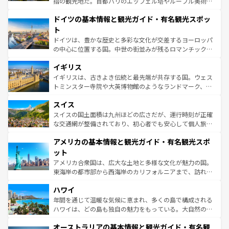
指の観光地だ。首都パリのエッフェル塔やルーブル美術館
の城塞都市、穏やかなビーチリゾートまで多彩な表情を見
といった象徴的なスポットから、田舎町の古風な美しさま
せる。地方によって風土や気候が異なるスペインはその個
ドイツの基本情報と観光ガイド・有名観光スポッ
で、幅広い魅力が詰まっている。華麗な宮殿、歴史的な大
性で訪れる人を魅了する。 なお、新着のスペイン情報は
コ
聖堂、美しいビーチ、そして豊かな自然が、訪れる者を心
ト
ンテンツ一覧
を参照してほしい。
から魅了する。また、フランスは美食の国としても知ら
ドイツは、豊かな歴史と多彩な文化が交差するヨーロッパ
れ、フランス料理はユネスコ無形文化遺産にも登録されて
の中心に位置する国。中世の街並みが残るロマンチック街
いる。シャンパンの発祥地であるランス、プロヴァンスの
道から、未来を先取りするようなモダンな都市まで多様な
香り高いラベンダー畑など、多彩な楽しみ方が可能だ。さ
イギリス
顔を持つこの国は、どこを歩いても飽きることがない。ベ
らに、パリ以外の地域にも魅力が溢れており、どの街角に
ルリンの文化的活気、バイエルン州のアルプスの絶景、そ
イギリスは、古きよき伝統と最先端が共存する国。ウェス
も豊かな歴史と文化が息づいている。パリ以外の個性あふ
してライン川沿いのワイン畑といった風景は必見。ビール
トミンスター寺院や大英博物館のようなランドマーク、歴
れる地方に足を運ぶとそれぞれで全く異なる文化を体験で
とソーセージを味わいながら地元の人と過ごす楽しい時間
史ある大学都市、美しい丘陵地帯や牧歌的な風景など、エ
きるだろう。 なお、新着のフランス情報は
コンテンツ一覧
スイス
は、お酒好きな人にはぜひ体験してほしい。 なお、新着の
リアごとに異なる魅力がある。また、優雅なアフタヌーン
を参照してほしい。
ドイツ情報は
コンテンツ一覧
を参照してほしい。
ティー、ビール好きにはたまらない英国パブ、サッカー観
スイスの国土面積は九州ほどの広さだが、運行時刻が正確
戦など、本場だからこそできる体験も豊富。イギリスを旅
な交通網が整備されており、初心者でも安心して個人旅行
して楽しみつくそう。 なお、新着のイギリス情報は
コンテ
を楽しめる。日本同様に時刻表どおりの旅が可能だ。中世
アメリカの基本情報と観光ガイド・有名観光スポ
ンツ一覧
を参照してほしい。
の建物がそのまま残る町や、スイスならではのユニークな
博物館もあり、アルプス観光だけでなく町歩きも満喫する
ット
ことができる。国民の所得が高いため物価も高いが、旅行
アメリカ合衆国は、広大な土地と多様な文化が魅力の国。
者向けの交通パス提供のサービスもあり、うまく活用すれ
東海岸の都市部から西海岸のカリフォルニアまで、訪れる
ば市内交通費無料で観光を楽しむこともできる。 なお、新
場所ごとに異なる風景と体験が待っている。ニューヨーク
着のスイス情報は
コンテンツ一覧
を参照してほしい。
ハワイ
のような巨大都市は、観光、ショッピング、エンターテイ
ンメントが詰まった刺激的なスポットだ。一方、アメリカ
年間を通じて温暖な気候に恵まれ、多くの島で構成される
西部には大自然が広がり、グランドキャニオンやイエロー
ハワイは、どの島も独自の魅力をもっている。大自然の神
ストーン国立公園といった絶景が堪能できる。さらに、南
秘を感じたいなら、火山が生み出した壮大な景観を誇るハ
オーストラリアの基本情報と観光ガイド・有名観
部のニューオーリンズでは、音楽と美食が融合した独特の
ワイ島は見逃せない。また、定番の観光地といえばオアフ