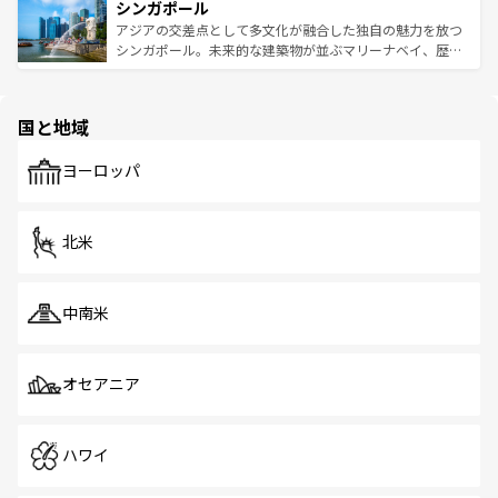
参照してほしい。
シンガポール
激する。気候は一年中温暖で、どの季節にも異なる楽しみ
み、どこを訪れても感動するはず。観光スポットが密集し
が待っている。親しみやすいタイの人々、仏教を中心とし
ており、効率よく見どころを回れるのも魅力。息をのむよ
アジアの交差点として多文化が融合した独自の魅力を放つ
た文化、そして多様な観光資源が、訪れる旅人を魅了し続
うな絶景から文化的な体験まで、香港を存分に楽しみ尽く
シンガポール。未来的な建築物が並ぶマリーナベイ、歴史
ける。 なお、新着のタイ情報は
コンテンツ一覧
を参照して
そう。 なお、新着の香港情報は
コンテンツ一覧
を参照して
と伝統を感じられるエスニックタウン、多数の緑豊かな公
ほしい。
ほしい。
園や自然保護区など、自然が調和した近代的な景観と文化
の多様性あふれるカラフルな町は、どこを歩いても新しい
国と地域
発見がある。さらに、治安のよさや充実した公共交通機関
も、旅行者にとっては魅力的なポイント。グルメも豊富
で、ホーカーズは地元の風情を楽しめる外せないスポット
ヨーロッパ
だ。訪れる人を飽きさせないシンガポールで、多様な魅力
を体感しよう。 なお、新着のシンガポール情報は
コンテン
ツ一覧
を参照してほしい。
北米
中南米
オセアニア
ハワイ