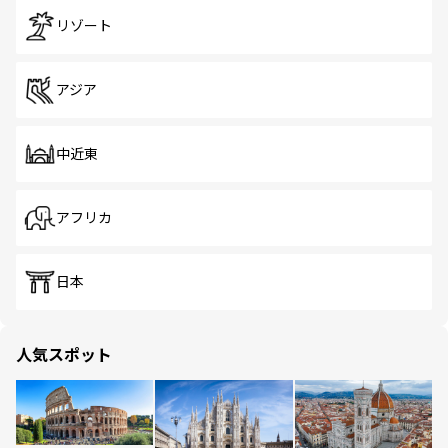
リゾート
アジア
中近東
アフリカ
日本
人気スポット