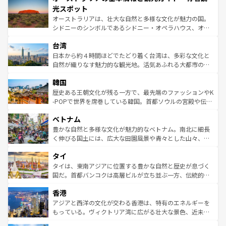
文化が魅力。旅行者はアメリカの各地域で異なる魅力を楽
島だが、静かな自然を求めるならマウイ島やカウアイ島が
光スポット
しみながら、その多様性と豊かな歴史を感じることができ
おすすめ。エメラルドグリーンに輝く海をはじめ、豊かな
オーストラリアは、壮大な自然と多様な文化が魅力の国。
るだろう。車でのロードトリップや列車の旅も、アメリカ
文化や歴史が息づいている。「アロハスピリット」と呼ば
シドニーのシンボルであるシドニー・オペラハウス、オー
ならではの贅沢な旅のスタイルだ。 なお、新着のアメリカ
れるおもてなしの心で訪れる人々を迎えてくれるハワイの
ストラリア東海岸北部に広がる大サンゴ礁地帯グレートバ
情報は
コンテンツ一覧
を参照してほしい。
人々、おいしいローカルフードやハワイアンミュージッ
台湾
リアリーフや大陸中央部にそびえるウルル（エアーズロッ
ク、伝統的なフラダンスなど、すべてがハワイの魅力を彩
ク）、タスマニアの美しい原生林やケアンズの熱帯雨林な
日本から約４時間ほどでたどり着く台湾は、多彩な文化と
っている。訪れるたびに新しい発見と感動が待っているハ
ど、見どころがたくさん。また、カフェやワイン、オージ
自然が織りなす魅力的な観光地。活気あふれる大都市の台
ワイを、存分に味わってほしい。 なお、新着のハワイ情報
ービーフなどの食文化も豊かで、美味しいものであふれて
北やノスタルジックな町並みが人気な九份（ジォウフェ
は
コンテンツ一覧
を参照してほしい。
韓国
いる。アクティビティも充実しており、サーフィンやダイ
ン）、静ひつな山岳地帯である台湾東部など、都市の喧騒
ビング、ハイキングなど、アウトドア好きにはたまらな
と山間の静けさが共存しており、訪れる人に新しい発見と
歴史ある王朝文化が残る一方で、最先端のファッションやK
い。オーストラリアの多彩な魅力を存分に味わいつくそ
驚きをもたらしてくれる。また、奥深い台湾の食文化も魅
-POPで世界を席巻している韓国。首都ソウルの宮殿や伝統
う。 なお、新着のオーストラリア情報は
コンテンツ一覧
を
力で、夜市などの屋台グルメから高級料理、ヘルシーで美
家屋が並ぶエリアでは韓国の歴史と文化に浸ることがで
参照してほしい。
ベトナム
容にもいいと評判のスイーツなど、バラエティ豊かな料理
き、地方に足を延ばせば四季折々の自然美を楽しむことが
が味わえる。 なお、新着の台湾情報は
コンテンツ一覧
を参
できる。そして、キムチや焼肉、絶品のストリートフード
豊かな自然と多様な文化が魅力的なベトナム。南北に細長
照してほしい。
まで、さまざまな韓国料理が待っている。夜には、韓国な
く伸びる国土には、広大な田園風景や青々とした山々、世
らではのナイトライフも堪能できる。あたたかいホスピタ
界遺産に登録された壮大な自然景観が点在し、都市部では
タイ
リティに包まれながら、韓国の多彩な魅力を心ゆくまで味
急速な発展と共に伝統が息づく。ハノイの古い町並みやホ
わってみてほしい。 なお、新着の韓国情報は
コンテンツ一
ーチミン市のフランス統治時代の建物も、独特の雰囲気を
タイは、東南アジアに位置する豊かな自然と歴史が息づく
覧
を参照してほしい。
醸し出している。また、バラエティの豊かさとおいしさで
国だ。首都バンコクは高層ビルが立ち並ぶ一方、伝統的な
世界中の食通を魅了してやまないベトナム料理も魅力のひ
寺院や市場がいたるところに点在し、古きよき文化と現代
香港
とつ。フォーやバインミー、ベトナムコーヒーなどは、ぜ
の活気が交差している。北部ではチェンマイなどの山岳地
ひ現地で味わいたい。どの地域を訪れてもあたたかい人々
帯で自然と触れ合い、南部ではプーケットやクラビの美し
アジアと西洋の文化が交わる香港は、特有のエネルギーを
が旅行者を迎えてくれるので、きっと忘れられない旅にな
いビーチでリゾート気分を楽しむことができる。タイ料理
もっている。ヴィクトリア湾に広がる壮大な景色、近未来
るはずだ。 なお、新着のベトナム情報は
コンテンツ一覧
を
は世界的に有名で、屋台から高級レストランまで味覚を刺
的なアートスポット、そして歴史と現代が融合した町並