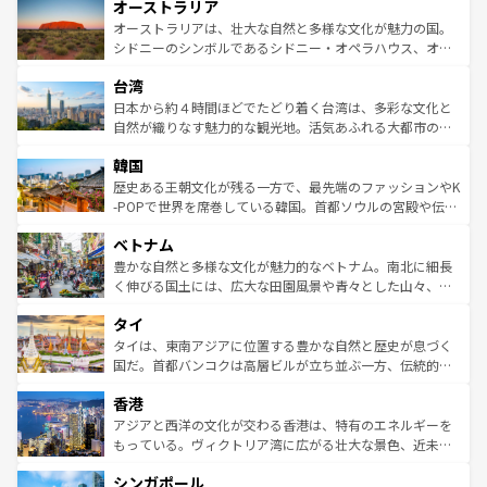
オーストラリア
部のニューオーリンズでは、音楽と美食が融合した独特の
ワイ島は見逃せない。また、定番の観光地といえばオアフ
文化が魅力。旅行者はアメリカの各地域で異なる魅力を楽
島だが、静かな自然を求めるならマウイ島やカウアイ島が
オーストラリアは、壮大な自然と多様な文化が魅力の国。
しみながら、その多様性と豊かな歴史を感じることができ
おすすめ。エメラルドグリーンに輝く海をはじめ、豊かな
シドニーのシンボルであるシドニー・オペラハウス、オー
るだろう。車でのロードトリップや列車の旅も、アメリカ
文化や歴史が息づいている。「アロハスピリット」と呼ば
ストラリア東海岸北部に広がる大サンゴ礁地帯グレートバ
ならではの贅沢な旅のスタイルだ。 なお、新着のアメリカ
台湾
れるおもてなしの心で訪れる人々を迎えてくれるハワイの
リアリーフや大陸中央部にそびえるウルル（エアーズロッ
情報は
コンテンツ一覧
を参照してほしい。
人々、おいしいローカルフードやハワイアンミュージッ
ク）、タスマニアの美しい原生林やケアンズの熱帯雨林な
日本から約４時間ほどでたどり着く台湾は、多彩な文化と
ク、伝統的なフラダンスなど、すべてがハワイの魅力を彩
ど、見どころがたくさん。また、カフェやワイン、オージ
自然が織りなす魅力的な観光地。活気あふれる大都市の台
っている。訪れるたびに新しい発見と感動が待っているハ
ービーフなどの食文化も豊かで、美味しいものであふれて
北やノスタルジックな町並みが人気な九份（ジォウフェ
ワイを、存分に味わってほしい。 なお、新着のハワイ情報
韓国
いる。アクティビティも充実しており、サーフィンやダイ
ン）、静ひつな山岳地帯である台湾東部など、都市の喧騒
は
コンテンツ一覧
を参照してほしい。
ビング、ハイキングなど、アウトドア好きにはたまらな
と山間の静けさが共存しており、訪れる人に新しい発見と
歴史ある王朝文化が残る一方で、最先端のファッションやK
い。オーストラリアの多彩な魅力を存分に味わいつくそ
驚きをもたらしてくれる。また、奥深い台湾の食文化も魅
-POPで世界を席巻している韓国。首都ソウルの宮殿や伝統
う。 なお、新着のオーストラリア情報は
コンテンツ一覧
を
力で、夜市などの屋台グルメから高級料理、ヘルシーで美
家屋が並ぶエリアでは韓国の歴史と文化に浸ることがで
参照してほしい。
ベトナム
容にもいいと評判のスイーツなど、バラエティ豊かな料理
き、地方に足を延ばせば四季折々の自然美を楽しむことが
が味わえる。 なお、新着の台湾情報は
コンテンツ一覧
を参
できる。そして、キムチや焼肉、絶品のストリートフード
豊かな自然と多様な文化が魅力的なベトナム。南北に細長
照してほしい。
まで、さまざまな韓国料理が待っている。夜には、韓国な
く伸びる国土には、広大な田園風景や青々とした山々、世
らではのナイトライフも堪能できる。あたたかいホスピタ
界遺産に登録された壮大な自然景観が点在し、都市部では
タイ
リティに包まれながら、韓国の多彩な魅力を心ゆくまで味
急速な発展と共に伝統が息づく。ハノイの古い町並みやホ
わってみてほしい。 なお、新着の韓国情報は
コンテンツ一
ーチミン市のフランス統治時代の建物も、独特の雰囲気を
タイは、東南アジアに位置する豊かな自然と歴史が息づく
覧
を参照してほしい。
醸し出している。また、バラエティの豊かさとおいしさで
国だ。首都バンコクは高層ビルが立ち並ぶ一方、伝統的な
世界中の食通を魅了してやまないベトナム料理も魅力のひ
寺院や市場がいたるところに点在し、古きよき文化と現代
香港
とつ。フォーやバインミー、ベトナムコーヒーなどは、ぜ
の活気が交差している。北部ではチェンマイなどの山岳地
ひ現地で味わいたい。どの地域を訪れてもあたたかい人々
帯で自然と触れ合い、南部ではプーケットやクラビの美し
アジアと西洋の文化が交わる香港は、特有のエネルギーを
が旅行者を迎えてくれるので、きっと忘れられない旅にな
いビーチでリゾート気分を楽しむことができる。タイ料理
もっている。ヴィクトリア湾に広がる壮大な景色、近未来
るはずだ。 なお、新着のベトナム情報は
コンテンツ一覧
を
は世界的に有名で、屋台から高級レストランまで味覚を刺
的なアートスポット、そして歴史と現代が融合した町並
参照してほしい。
シンガポール
激する。気候は一年中温暖で、どの季節にも異なる楽しみ
み、どこを訪れても感動するはず。観光スポットが密集し