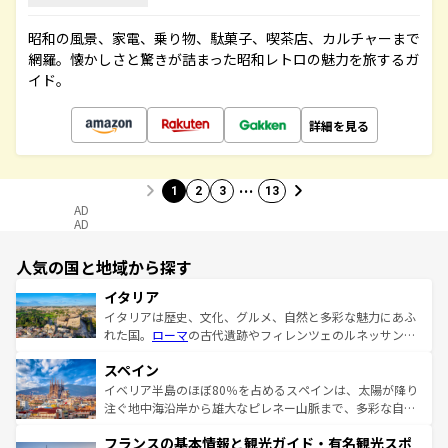
昭和の風景、家電、乗り物、駄菓子、喫茶店、カルチャーまで
網羅。懐かしさと驚きが詰まった昭和レトロの魅力を旅するガ
イド。
詳細を見る
…
1
2
3
13
AD
AD
人気の国と地域から探す
イタリア
イタリアは歴史、文化、グルメ、自然と多彩な魅力にあふ
れた国。
ローマ
の古代遺跡やフィレンツェのルネッサンス
美術、ヴェネツィアの運河など、歴史あるスポットはもち
スペイン
ろん、トスカーナの美しい田園風景やアマルフィ海岸の絶
景など、自然景観も見逃せない。観光の合間には、本場の
イベリア半島のほぼ80％を占めるスペインは、太陽が降り
ピザやパスタなど、絶品のイタリア料理を堪能することも
注ぐ地中海沿岸から雄大なピレネー山脈まで、多彩な自然
できる。朝目覚めてから夜眠るまで、すべての瞬間を楽し
と文化が詰まったヨーロッパ屈指の旅行先だ。多様な地域
フランスの基本情報と観光ガイド・有名観光スポ
ませてくれるイタリアで、忘れられない旅をしてみよう！
文化が根付くこの国では、情熱的なフラメンコ、熱気あふ