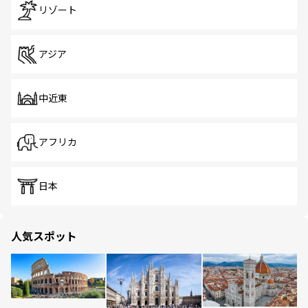
リゾート
アジア
中近東
アフリカ
日本
人気スポット