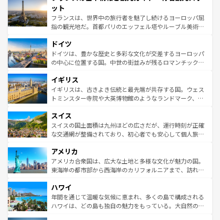
なお、新着のイタリア情報は
コンテンツ一覧
を参照してほ
れる闘牛、そして美味しいタパスが生活の一部となってい
ット
しい。
る。首都マドリードの洗練された雰囲気や、バルセロナの
フランスは、世界中の旅行者を魅了し続けるヨーロッパ屈
アートに溢れた街角から、地方では古代ローマ遺跡や中世
指の観光地だ。首都パリのエッフェル塔やルーブル美術館
の城塞都市、穏やかなビーチリゾートまで多彩な表情を見
といった象徴的なスポットから、田舎町の古風な美しさま
せる。地方によって風土や気候が異なるスペインはその個
ドイツ
で、幅広い魅力が詰まっている。華麗な宮殿、歴史的な大
性で訪れる人を魅了する。 なお、新着のスペイン情報は
コ
聖堂、美しいビーチ、そして豊かな自然が、訪れる者を心
ドイツは、豊かな歴史と多彩な文化が交差するヨーロッパ
ンテンツ一覧
を参照してほしい。
から魅了する。また、フランスは美食の国としても知ら
の中心に位置する国。中世の街並みが残るロマンチック街
れ、フランス料理はユネスコ無形文化遺産にも登録されて
道から、未来を先取りするようなモダンな都市まで多様な
イギリス
いる。シャンパンの発祥地であるランス、プロヴァンスの
顔を持つこの国は、どこを歩いても飽きることがない。ベ
香り高いラベンダー畑など、多彩な楽しみ方が可能だ。さ
ルリンの文化的活気、バイエルン州のアルプスの絶景、そ
イギリスは、古きよき伝統と最先端が共存する国。ウェス
らに、パリ以外の地域にも魅力が溢れており、どの街角に
してライン川沿いのワイン畑といった風景は必見。ビール
トミンスター寺院や大英博物館のようなランドマーク、歴
も豊かな歴史と文化が息づいている。パリ以外の個性あふ
とソーセージを味わいながら地元の人と過ごす楽しい時間
史ある大学都市、美しい丘陵地帯や牧歌的な風景など、エ
れる地方に足を運ぶとそれぞれで全く異なる文化を体験で
スイス
は、お酒好きな人にはぜひ体験してほしい。 なお、新着の
リアごとに異なる魅力がある。また、優雅なアフタヌーン
きるだろう。 なお、新着のフランス情報は
コンテンツ一覧
ドイツ情報は
コンテンツ一覧
を参照してほしい。
ティー、ビール好きにはたまらない英国パブ、サッカー観
スイスの国土面積は九州ほどの広さだが、運行時刻が正確
を参照してほしい。
戦など、本場だからこそできる体験も豊富。イギリスを旅
な交通網が整備されており、初心者でも安心して個人旅行
して楽しみつくそう。 なお、新着のイギリス情報は
コンテ
を楽しめる。日本同様に時刻表どおりの旅が可能だ。中世
アメリカ
ンツ一覧
を参照してほしい。
の建物がそのまま残る町や、スイスならではのユニークな
博物館もあり、アルプス観光だけでなく町歩きも満喫する
アメリカ合衆国は、広大な土地と多様な文化が魅力の国。
ことができる。国民の所得が高いため物価も高いが、旅行
東海岸の都市部から西海岸のカリフォルニアまで、訪れる
者向けの交通パス提供のサービスもあり、うまく活用すれ
場所ごとに異なる風景と体験が待っている。ニューヨーク
ハワイ
ば市内交通費無料で観光を楽しむこともできる。 なお、新
のような巨大都市は、観光、ショッピング、エンターテイ
着のスイス情報は
コンテンツ一覧
を参照してほしい。
ンメントが詰まった刺激的なスポットだ。一方、アメリカ
年間を通じて温暖な気候に恵まれ、多くの島で構成される
西部には大自然が広がり、グランドキャニオンやイエロー
ハワイは、どの島も独自の魅力をもっている。大自然の神
ストーン国立公園といった絶景が堪能できる。さらに、南
秘を感じたいなら、火山が生み出した壮大な景観を誇るハ