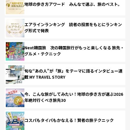
地球の歩き方アワード みんなで選ぶ、旅のベスト。
エアラインランキング 読者の投票をもとにランキン
グ形式で発表
Next韓国旅 次の韓国旅行がもっと楽しくなる 旅先・
グルメ・テクニック
旬な“あの人”が「旅」をテーマに語るインタビュー連
載 MY TRAVEL STORY
今、こんな旅がしてみたい！地球の歩き方が選ぶ2026
年絶対行くべき旅先30
コスパもタイパもかなえる！賢者の旅テクニック