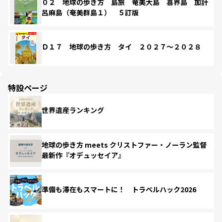
０２ 地球の歩き方 島旅 奄美大島 喜界島 加計
呂麻島（奄美群島１） ５訂版
Ｄ１７ 地球の歩き方 タイ ２０２７～２０２８
特設ページ
世界遺産ランキング
地球の歩き方 meets クリストファー・ノーラン監督
最新作『オデュッセイア』
準備も滞在もスマートに！ トラベルハック2026