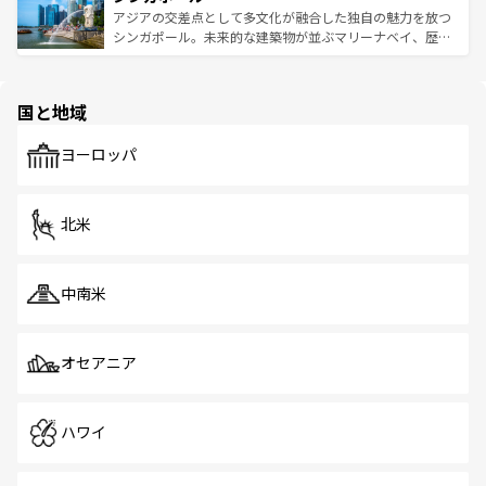
が待っている。親しみやすいタイの人々、仏教を中心とし
ており、効率よく見どころを回れるのも魅力。息をのむよ
アジアの交差点として多文化が融合した独自の魅力を放つ
た文化、そして多様な観光資源が、訪れる旅人を魅了し続
うな絶景から文化的な体験まで、香港を存分に楽しみ尽く
シンガポール。未来的な建築物が並ぶマリーナベイ、歴史
ける。 なお、新着のタイ情報は
コンテンツ一覧
を参照して
そう。 なお、新着の香港情報は
コンテンツ一覧
を参照して
と伝統を感じられるエスニックタウン、多数の緑豊かな公
ほしい。
ほしい。
園や自然保護区など、自然が調和した近代的な景観と文化
の多様性あふれるカラフルな町は、どこを歩いても新しい
国と地域
発見がある。さらに、治安のよさや充実した公共交通機関
も、旅行者にとっては魅力的なポイント。グルメも豊富
で、ホーカーズは地元の風情を楽しめる外せないスポット
ヨーロッパ
だ。訪れる人を飽きさせないシンガポールで、多様な魅力
を体感しよう。 なお、新着のシンガポール情報は
コンテン
ツ一覧
を参照してほしい。
北米
中南米
オセアニア
ハワイ