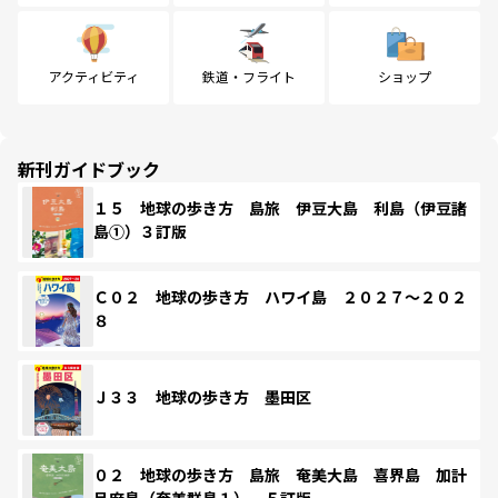
アクティビティ
鉄道・フライト
ショップ
新刊ガイドブック
１５ 地球の歩き方 島旅 伊豆大島 利島（伊豆諸
島①）３訂版
Ｃ０２ 地球の歩き方 ハワイ島 ２０２７～２０２
８
Ｊ３３ 地球の歩き方 墨田区
０２ 地球の歩き方 島旅 奄美大島 喜界島 加計
呂麻島（奄美群島１） ５訂版