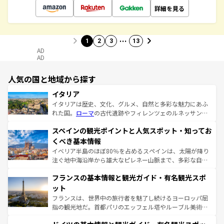
詳細を見る
…
1
2
3
13
AD
AD
人気の国と地域から探す
イタリア
イタリアは歴史、文化、グルメ、自然と多彩な魅力にあふ
れた国。
ローマ
の古代遺跡やフィレンツェのルネッサンス
美術、ヴェネツィアの運河など、歴史あるスポットはもち
スペインの観光ポイントと人気スポット・知ってお
ろん、トスカーナの美しい田園風景やアマルフィ海岸の絶
景など、自然景観も見逃せない。観光の合間には、本場の
くべき基本情報
ピザやパスタなど、絶品のイタリア料理を堪能することも
イベリア半島のほぼ80％を占めるスペインは、太陽が降り
できる。朝目覚めてから夜眠るまで、すべての瞬間を楽し
注ぐ地中海沿岸から雄大なピレネー山脈まで、多彩な自然
ませてくれるイタリアで、忘れられない旅をしてみよう！
と文化が詰まったヨーロッパ屈指の旅行先だ。多様な地域
なお、新着のイタリア情報は
コンテンツ一覧
を参照してほ
フランスの基本情報と観光ガイド・有名観光スポ
文化が根付くこの国では、情熱的なフラメンコ、熱気あふ
しい。
れる闘牛、そして美味しいタパスが生活の一部となってい
ット
る。首都マドリードの洗練された雰囲気や、バルセロナの
フランスは、世界中の旅行者を魅了し続けるヨーロッパ屈
アートに溢れた街角から、地方では古代ローマ遺跡や中世
指の観光地だ。首都パリのエッフェル塔やルーブル美術館
の城塞都市、穏やかなビーチリゾートまで多彩な表情を見
といった象徴的なスポットから、田舎町の古風な美しさま
せる。地方によって風土や気候が異なるスペインはその個