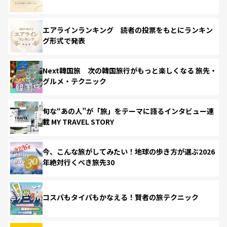
エアラインランキング 読者の投票をもとにランキン
グ形式で発表
Next韓国旅 次の韓国旅行がもっと楽しくなる 旅先・
グルメ・テクニック
旬な“あの人”が「旅」をテーマに語るインタビュー連
載 MY TRAVEL STORY
今、こんな旅がしてみたい！地球の歩き方が選ぶ2026
年絶対行くべき旅先30
コスパもタイパもかなえる！賢者の旅テクニック