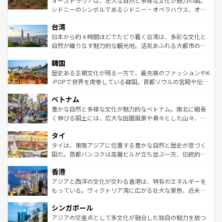
オーストラリアは、壮大な自然と多様な文化が魅力の国。
るだろう。車でのロードトリップや列車の旅も、アメリカ
文化や歴史が息づいている。「アロハスピリット」と呼ば
シドニーのシンボルであるシドニー・オペラハウス、オー
ならではの贅沢な旅のスタイルだ。 なお、新着のアメリカ
れるおもてなしの心で訪れる人々を迎えてくれるハワイの
ストラリア東海岸北部に広がる大サンゴ礁地帯グレートバ
情報は
コンテンツ一覧
を参照してほしい。
人々、おいしいローカルフードやハワイアンミュージッ
台湾
リアリーフや大陸中央部にそびえるウルル（エアーズロッ
ク、伝統的なフラダンスなど、すべてがハワイの魅力を彩
ク）、タスマニアの美しい原生林やケアンズの熱帯雨林な
日本から約４時間ほどでたどり着く台湾は、多彩な文化と
っている。訪れるたびに新しい発見と感動が待っているハ
ど、見どころがたくさん。また、カフェやワイン、オージ
自然が織りなす魅力的な観光地。活気あふれる大都市の台
ワイを、存分に味わってほしい。 なお、新着のハワイ情報
ービーフなどの食文化も豊かで、美味しいものであふれて
北やノスタルジックな町並みが人気な九份（ジォウフェ
は
コンテンツ一覧
を参照してほしい。
韓国
いる。アクティビティも充実しており、サーフィンやダイ
ン）、静ひつな山岳地帯である台湾東部など、都市の喧騒
ビング、ハイキングなど、アウトドア好きにはたまらな
と山間の静けさが共存しており、訪れる人に新しい発見と
歴史ある王朝文化が残る一方で、最先端のファッションやK
い。オーストラリアの多彩な魅力を存分に味わいつくそ
驚きをもたらしてくれる。また、奥深い台湾の食文化も魅
-POPで世界を席巻している韓国。首都ソウルの宮殿や伝統
う。 なお、新着のオーストラリア情報は
コンテンツ一覧
を
力で、夜市などの屋台グルメから高級料理、ヘルシーで美
家屋が並ぶエリアでは韓国の歴史と文化に浸ることがで
参照してほしい。
ベトナム
容にもいいと評判のスイーツなど、バラエティ豊かな料理
き、地方に足を延ばせば四季折々の自然美を楽しむことが
が味わえる。 なお、新着の台湾情報は
コンテンツ一覧
を参
できる。そして、キムチや焼肉、絶品のストリートフード
豊かな自然と多様な文化が魅力的なベトナム。南北に細長
照してほしい。
まで、さまざまな韓国料理が待っている。夜には、韓国な
く伸びる国土には、広大な田園風景や青々とした山々、世
らではのナイトライフも堪能できる。あたたかいホスピタ
界遺産に登録された壮大な自然景観が点在し、都市部では
タイ
リティに包まれながら、韓国の多彩な魅力を心ゆくまで味
急速な発展と共に伝統が息づく。ハノイの古い町並みやホ
わってみてほしい。 なお、新着の韓国情報は
コンテンツ一
ーチミン市のフランス統治時代の建物も、独特の雰囲気を
タイは、東南アジアに位置する豊かな自然と歴史が息づく
覧
を参照してほしい。
醸し出している。また、バラエティの豊かさとおいしさで
国だ。首都バンコクは高層ビルが立ち並ぶ一方、伝統的な
世界中の食通を魅了してやまないベトナム料理も魅力のひ
寺院や市場がいたるところに点在し、古きよき文化と現代
香港
とつ。フォーやバインミー、ベトナムコーヒーなどは、ぜ
の活気が交差している。北部ではチェンマイなどの山岳地
ひ現地で味わいたい。どの地域を訪れてもあたたかい人々
帯で自然と触れ合い、南部ではプーケットやクラビの美し
アジアと西洋の文化が交わる香港は、特有のエネルギーを
が旅行者を迎えてくれるので、きっと忘れられない旅にな
いビーチでリゾート気分を楽しむことができる。タイ料理
もっている。ヴィクトリア湾に広がる壮大な景色、近未来
るはずだ。 なお、新着のベトナム情報は
コンテンツ一覧
を
は世界的に有名で、屋台から高級レストランまで味覚を刺
的なアートスポット、そして歴史と現代が融合した町並
参照してほしい。
シンガポール
激する。気候は一年中温暖で、どの季節にも異なる楽しみ
み、どこを訪れても感動するはず。観光スポットが密集し
が待っている。親しみやすいタイの人々、仏教を中心とし
ており、効率よく見どころを回れるのも魅力。息をのむよ
アジアの交差点として多文化が融合した独自の魅力を放つ