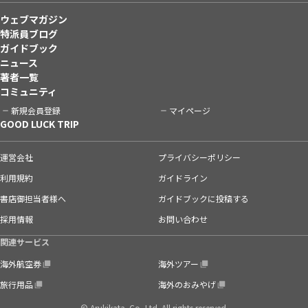
ウェブマガジン
特派員ブログ
ガイドブック
ニュース
著者一覧
コミュニティ
新規会員登録
マイページ
GOOD LUCK TRIP
運営会社
プライバシーポリシー
利用規約
ガイドライン
書店御担当者様へ
ガイドブックに投稿する
採用情報
お問い合わせ
関連サービス
海外航空券
海外ツアー
旅行用品
海外のおみやげ
© Arukikata. Co.,Ltd. All rights reserved.