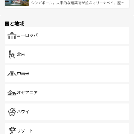
た文化、そして多様な観光資源が、訪れる旅人を魅了し続
うな絶景から文化的な体験まで、香港を存分に楽しみ尽く
シンガポール。未来的な建築物が並ぶマリーナベイ、歴史
ける。 なお、新着のタイ情報は
コンテンツ一覧
を参照して
そう。 なお、新着の香港情報は
コンテンツ一覧
を参照して
と伝統を感じられるエスニックタウン、多数の緑豊かな公
ほしい。
ほしい。
園や自然保護区など、自然が調和した近代的な景観と文化
の多様性あふれるカラフルな町は、どこを歩いても新しい
国と地域
発見がある。さらに、治安のよさや充実した公共交通機関
も、旅行者にとっては魅力的なポイント。グルメも豊富
で、ホーカーズは地元の風情を楽しめる外せないスポット
ヨーロッパ
だ。訪れる人を飽きさせないシンガポールで、多様な魅力
を体感しよう。 なお、新着のシンガポール情報は
コンテン
ツ一覧
を参照してほしい。
北米
中南米
オセアニア
ハワイ
リゾート