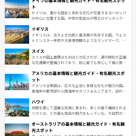
ドイツの基本情報と観光ガイド・有名観光スポッ
で、幅広い魅力が詰まっている。華麗な宮殿、歴史的な大
性で訪れる人を魅了する。 なお、新着のスペイン情報は
コ
聖堂、美しいビーチ、そして豊かな自然が、訪れる者を心
ト
ンテンツ一覧
を参照してほしい。
から魅了する。また、フランスは美食の国としても知ら
ドイツは、豊かな歴史と多彩な文化が交差するヨーロッパ
れ、フランス料理はユネスコ無形文化遺産にも登録されて
の中心に位置する国。中世の街並みが残るロマンチック街
いる。シャンパンの発祥地であるランス、プロヴァンスの
道から、未来を先取りするようなモダンな都市まで多様な
香り高いラベンダー畑など、多彩な楽しみ方が可能だ。さ
イギリス
顔を持つこの国は、どこを歩いても飽きることがない。ベ
らに、パリ以外の地域にも魅力が溢れており、どの街角に
ルリンの文化的活気、バイエルン州のアルプスの絶景、そ
イギリスは、古きよき伝統と最先端が共存する国。ウェス
も豊かな歴史と文化が息づいている。パリ以外の個性あふ
してライン川沿いのワイン畑といった風景は必見。ビール
トミンスター寺院や大英博物館のようなランドマーク、歴
れる地方に足を運ぶとそれぞれで全く異なる文化を体験で
とソーセージを味わいながら地元の人と過ごす楽しい時間
史ある大学都市、美しい丘陵地帯や牧歌的な風景など、エ
きるだろう。 なお、新着のフランス情報は
コンテンツ一覧
スイス
は、お酒好きな人にはぜひ体験してほしい。 なお、新着の
リアごとに異なる魅力がある。また、優雅なアフタヌーン
を参照してほしい。
ドイツ情報は
コンテンツ一覧
を参照してほしい。
ティー、ビール好きにはたまらない英国パブ、サッカー観
スイスの国土面積は九州ほどの広さだが、運行時刻が正確
戦など、本場だからこそできる体験も豊富。イギリスを旅
な交通網が整備されており、初心者でも安心して個人旅行
して楽しみつくそう。 なお、新着のイギリス情報は
コンテ
を楽しめる。日本同様に時刻表どおりの旅が可能だ。中世
アメリカの基本情報と観光ガイド・有名観光スポ
ンツ一覧
を参照してほしい。
の建物がそのまま残る町や、スイスならではのユニークな
博物館もあり、アルプス観光だけでなく町歩きも満喫する
ット
ことができる。国民の所得が高いため物価も高いが、旅行
アメリカ合衆国は、広大な土地と多様な文化が魅力の国。
者向けの交通パス提供のサービスもあり、うまく活用すれ
東海岸の都市部から西海岸のカリフォルニアまで、訪れる
ば市内交通費無料で観光を楽しむこともできる。 なお、新
場所ごとに異なる風景と体験が待っている。ニューヨーク
着のスイス情報は
コンテンツ一覧
を参照してほしい。
ハワイ
のような巨大都市は、観光、ショッピング、エンターテイ
ンメントが詰まった刺激的なスポットだ。一方、アメリカ
年間を通じて温暖な気候に恵まれ、多くの島で構成される
西部には大自然が広がり、グランドキャニオンやイエロー
ハワイは、どの島も独自の魅力をもっている。大自然の神
ストーン国立公園といった絶景が堪能できる。さらに、南
秘を感じたいなら、火山が生み出した壮大な景観を誇るハ
オーストラリアの基本情報と観光ガイド・有名観
部のニューオーリンズでは、音楽と美食が融合した独特の
ワイ島は見逃せない。また、定番の観光地といえばオアフ
文化が魅力。旅行者はアメリカの各地域で異なる魅力を楽
島だが、静かな自然を求めるならマウイ島やカウアイ島が
光スポット
しみながら、その多様性と豊かな歴史を感じることができ
おすすめ。エメラルドグリーンに輝く海をはじめ、豊かな