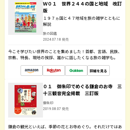
Ｗ０１ 世界２４４の国と地域 改訂
版
１９７ヵ国と４７地域を旅の雑学とともに
解説
旅の図鑑
2024.07.18 発売
今こそ学びたい世界のことを集めました！首都、言語、民族、
宗教、特長、現地の挨拶、誰かに話したくなる旅の雑学も。
詳細を見る
０１ 御朱印でめぐる鎌倉のお寺 三
十三観音完全掲載 三訂版
御朱印
2019.08.07 発売
鎌倉の観光といえば、季節の花とお寺めぐり。それだけではあ