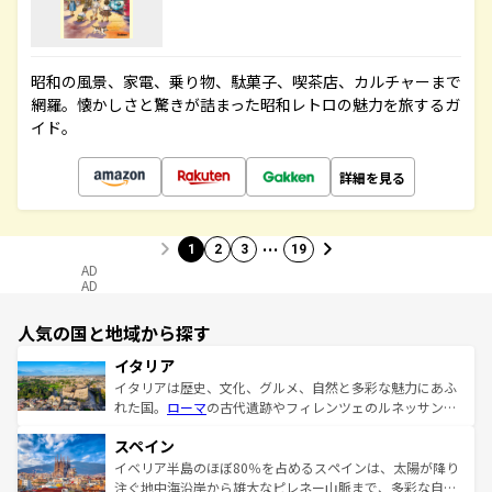
昭和の風景、家電、乗り物、駄菓子、喫茶店、カルチャーまで
網羅。懐かしさと驚きが詰まった昭和レトロの魅力を旅するガ
イド。
詳細を見る
…
1
2
3
19
AD
AD
人気の国と地域から探す
イタリア
イタリアは歴史、文化、グルメ、自然と多彩な魅力にあふ
れた国。
ローマ
の古代遺跡やフィレンツェのルネッサンス
美術、ヴェネツィアの運河など、歴史あるスポットはもち
スペイン
ろん、トスカーナの美しい田園風景やアマルフィ海岸の絶
景など、自然景観も見逃せない。観光の合間には、本場の
イベリア半島のほぼ80％を占めるスペインは、太陽が降り
ピザやパスタなど、絶品のイタリア料理を堪能することも
注ぐ地中海沿岸から雄大なピレネー山脈まで、多彩な自然