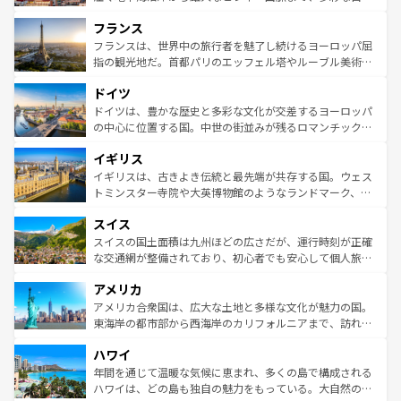
できる。朝目覚めてから夜眠るまで、すべての瞬間を楽し
と文化が詰まったヨーロッパ屈指の旅行先だ。多様な地域
フランス
ませてくれるイタリアで、忘れられない旅をしてみよう！
文化が根付くこの国では、情熱的なフラメンコ、熱気あふ
なお、新着のイタリア情報は
コンテンツ一覧
を参照してほ
れる闘牛、そして美味しいタパスが生活の一部となってい
フランスは、世界中の旅行者を魅了し続けるヨーロッパ屈
しい。
る。首都マドリードの洗練された雰囲気や、バルセロナの
指の観光地だ。首都パリのエッフェル塔やルーブル美術館
アートに溢れた街角から、地方では古代ローマ遺跡や中世
といった象徴的なスポットから、田舎町の古風な美しさま
ドイツ
の城塞都市、穏やかなビーチリゾートまで多彩な表情を見
で、幅広い魅力が詰まっている。華麗な宮殿、歴史的な大
せる。地方によって風土や気候が異なるスペインはその個
聖堂、美しいビーチ、そして豊かな自然が、訪れる者を心
ドイツは、豊かな歴史と多彩な文化が交差するヨーロッパ
性で訪れる人を魅了する。 なお、新着のスペイン情報は
コ
から魅了する。また、フランスは美食の国としても知ら
の中心に位置する国。中世の街並みが残るロマンチック街
ンテンツ一覧
を参照してほしい。
れ、フランス料理はユネスコ無形文化遺産にも登録されて
道から、未来を先取りするようなモダンな都市まで多様な
イギリス
いる。シャンパンの発祥地であるランス、プロヴァンスの
顔を持つこの国は、どこを歩いても飽きることがない。ベ
香り高いラベンダー畑など、多彩な楽しみ方が可能だ。さ
ルリンの文化的活気、バイエルン州のアルプスの絶景、そ
イギリスは、古きよき伝統と最先端が共存する国。ウェス
らに、パリ以外の地域にも魅力が溢れており、どの街角に
してライン川沿いのワイン畑といった風景は必見。ビール
トミンスター寺院や大英博物館のようなランドマーク、歴
も豊かな歴史と文化が息づいている。パリ以外の個性あふ
とソーセージを味わいながら地元の人と過ごす楽しい時間
史ある大学都市、美しい丘陵地帯や牧歌的な風景など、エ
れる地方に足を運ぶとそれぞれで全く異なる文化を体験で
スイス
は、お酒好きな人にはぜひ体験してほしい。 なお、新着の
リアごとに異なる魅力がある。また、優雅なアフタヌーン
きるだろう。 なお、新着のフランス情報は
コンテンツ一覧
ドイツ情報は
コンテンツ一覧
を参照してほしい。
ティー、ビール好きにはたまらない英国パブ、サッカー観
スイスの国土面積は九州ほどの広さだが、運行時刻が正確
を参照してほしい。
戦など、本場だからこそできる体験も豊富。イギリスを旅
な交通網が整備されており、初心者でも安心して個人旅行
して楽しみつくそう。 なお、新着のイギリス情報は
コンテ
を楽しめる。日本同様に時刻表どおりの旅が可能だ。中世
アメリカ
ンツ一覧
を参照してほしい。
の建物がそのまま残る町や、スイスならではのユニークな
博物館もあり、アルプス観光だけでなく町歩きも満喫する
アメリカ合衆国は、広大な土地と多様な文化が魅力の国。
ことができる。国民の所得が高いため物価も高いが、旅行
東海岸の都市部から西海岸のカリフォルニアまで、訪れる
者向けの交通パス提供のサービスもあり、うまく活用すれ
場所ごとに異なる風景と体験が待っている。ニューヨーク
ハワイ
ば市内交通費無料で観光を楽しむこともできる。 なお、新
のような巨大都市は、観光、ショッピング、エンターテイ
着のスイス情報は
コンテンツ一覧
を参照してほしい。
ンメントが詰まった刺激的なスポットだ。一方、アメリカ
年間を通じて温暖な気候に恵まれ、多くの島で構成される
西部には大自然が広がり、グランドキャニオンやイエロー
ハワイは、どの島も独自の魅力をもっている。大自然の神