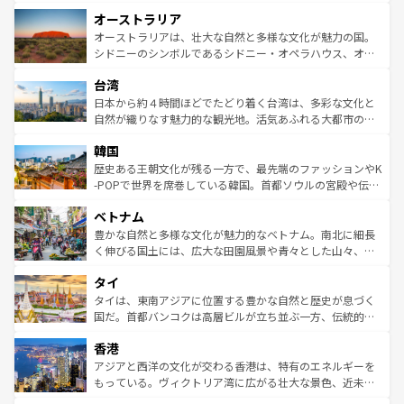
ストーン国立公園といった絶景が堪能できる。さらに、南
秘を感じたいなら、火山が生み出した壮大な景観を誇るハ
オーストラリア
部のニューオーリンズでは、音楽と美食が融合した独特の
ワイ島は見逃せない。また、定番の観光地といえばオアフ
文化が魅力。旅行者はアメリカの各地域で異なる魅力を楽
島だが、静かな自然を求めるならマウイ島やカウアイ島が
オーストラリアは、壮大な自然と多様な文化が魅力の国。
しみながら、その多様性と豊かな歴史を感じることができ
おすすめ。エメラルドグリーンに輝く海をはじめ、豊かな
シドニーのシンボルであるシドニー・オペラハウス、オー
るだろう。車でのロードトリップや列車の旅も、アメリカ
文化や歴史が息づいている。「アロハスピリット」と呼ば
ストラリア東海岸北部に広がる大サンゴ礁地帯グレートバ
ならではの贅沢な旅のスタイルだ。 なお、新着のアメリカ
台湾
れるおもてなしの心で訪れる人々を迎えてくれるハワイの
リアリーフや大陸中央部にそびえるウルル（エアーズロッ
情報は
コンテンツ一覧
を参照してほしい。
人々、おいしいローカルフードやハワイアンミュージッ
ク）、タスマニアの美しい原生林やケアンズの熱帯雨林な
日本から約４時間ほどでたどり着く台湾は、多彩な文化と
ク、伝統的なフラダンスなど、すべてがハワイの魅力を彩
ど、見どころがたくさん。また、カフェやワイン、オージ
自然が織りなす魅力的な観光地。活気あふれる大都市の台
っている。訪れるたびに新しい発見と感動が待っているハ
ービーフなどの食文化も豊かで、美味しいものであふれて
北やノスタルジックな町並みが人気な九份（ジォウフェ
ワイを、存分に味わってほしい。 なお、新着のハワイ情報
韓国
いる。アクティビティも充実しており、サーフィンやダイ
ン）、静ひつな山岳地帯である台湾東部など、都市の喧騒
は
コンテンツ一覧
を参照してほしい。
ビング、ハイキングなど、アウトドア好きにはたまらな
と山間の静けさが共存しており、訪れる人に新しい発見と
歴史ある王朝文化が残る一方で、最先端のファッションやK
い。オーストラリアの多彩な魅力を存分に味わいつくそ
驚きをもたらしてくれる。また、奥深い台湾の食文化も魅
-POPで世界を席巻している韓国。首都ソウルの宮殿や伝統
う。 なお、新着のオーストラリア情報は
コンテンツ一覧
を
力で、夜市などの屋台グルメから高級料理、ヘルシーで美
家屋が並ぶエリアでは韓国の歴史と文化に浸ることがで
参照してほしい。
ベトナム
容にもいいと評判のスイーツなど、バラエティ豊かな料理
き、地方に足を延ばせば四季折々の自然美を楽しむことが
が味わえる。 なお、新着の台湾情報は
コンテンツ一覧
を参
できる。そして、キムチや焼肉、絶品のストリートフード
豊かな自然と多様な文化が魅力的なベトナム。南北に細長
照してほしい。
まで、さまざまな韓国料理が待っている。夜には、韓国な
く伸びる国土には、広大な田園風景や青々とした山々、世
らではのナイトライフも堪能できる。あたたかいホスピタ
界遺産に登録された壮大な自然景観が点在し、都市部では
タイ
リティに包まれながら、韓国の多彩な魅力を心ゆくまで味
急速な発展と共に伝統が息づく。ハノイの古い町並みやホ
わってみてほしい。 なお、新着の韓国情報は
コンテンツ一
ーチミン市のフランス統治時代の建物も、独特の雰囲気を
タイは、東南アジアに位置する豊かな自然と歴史が息づく
覧
を参照してほしい。
醸し出している。また、バラエティの豊かさとおいしさで
国だ。首都バンコクは高層ビルが立ち並ぶ一方、伝統的な
世界中の食通を魅了してやまないベトナム料理も魅力のひ
寺院や市場がいたるところに点在し、古きよき文化と現代
香港
とつ。フォーやバインミー、ベトナムコーヒーなどは、ぜ
の活気が交差している。北部ではチェンマイなどの山岳地
ひ現地で味わいたい。どの地域を訪れてもあたたかい人々
帯で自然と触れ合い、南部ではプーケットやクラビの美し
アジアと西洋の文化が交わる香港は、特有のエネルギーを
が旅行者を迎えてくれるので、きっと忘れられない旅にな
いビーチでリゾート気分を楽しむことができる。タイ料理
もっている。ヴィクトリア湾に広がる壮大な景色、近未来
るはずだ。 なお、新着のベトナム情報は
コンテンツ一覧
を
は世界的に有名で、屋台から高級レストランまで味覚を刺
的なアートスポット、そして歴史と現代が融合した町並