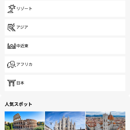
リゾート
アジア
中近東
アフリカ
日本
人気スポット