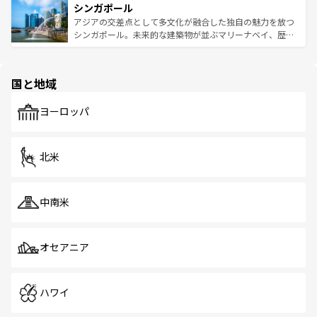
参照してほしい。
シンガポール
激する。気候は一年中温暖で、どの季節にも異なる楽しみ
み、どこを訪れても感動するはず。観光スポットが密集し
が待っている。親しみやすいタイの人々、仏教を中心とし
ており、効率よく見どころを回れるのも魅力。息をのむよ
アジアの交差点として多文化が融合した独自の魅力を放つ
た文化、そして多様な観光資源が、訪れる旅人を魅了し続
うな絶景から文化的な体験まで、香港を存分に楽しみ尽く
シンガポール。未来的な建築物が並ぶマリーナベイ、歴史
ける。 なお、新着のタイ情報は
コンテンツ一覧
を参照して
そう。 なお、新着の香港情報は
コンテンツ一覧
を参照して
と伝統を感じられるエスニックタウン、多数の緑豊かな公
ほしい。
ほしい。
園や自然保護区など、自然が調和した近代的な景観と文化
の多様性あふれるカラフルな町は、どこを歩いても新しい
国と地域
発見がある。さらに、治安のよさや充実した公共交通機関
も、旅行者にとっては魅力的なポイント。グルメも豊富
で、ホーカーズは地元の風情を楽しめる外せないスポット
ヨーロッパ
だ。訪れる人を飽きさせないシンガポールで、多様な魅力
を体感しよう。 なお、新着のシンガポール情報は
コンテン
ツ一覧
を参照してほしい。
北米
中南米
オセアニア
ハワイ