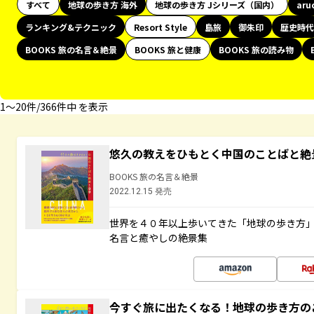
すべて
地球の歩き方 海外
地球の歩き方 Jシリーズ（国内）
aru
ランキング&テクニック
Resort Style
島旅
御朱印
歴史時代
BOOKS 旅の名言＆絶景
BOOKS 旅と健康
BOOKS 旅の読み物
1〜20件/366件中 を表示
悠久の教えをひもとく中国のことばと絶
BOOKS 旅の名言＆絶景
2022.12.15 発売
世界を４０年以上歩いてきた「地球の歩き方
名言と癒やしの絶景集
今すぐ旅に出たくなる！地球の歩き方の