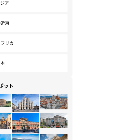
アジア
中近東
アフリカ
日本
ポット