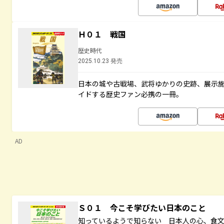
Ｈ０１ 戦国
歴史時代
2025.10.23 発売
日本の城や古戦場、武将ゆかりの史跡、展示
イドする歴史ファン必携の一冊。
AD
Ｓ０１ 今こそ学びたい日本のこと
知っているようで知らない 日本人の心、食