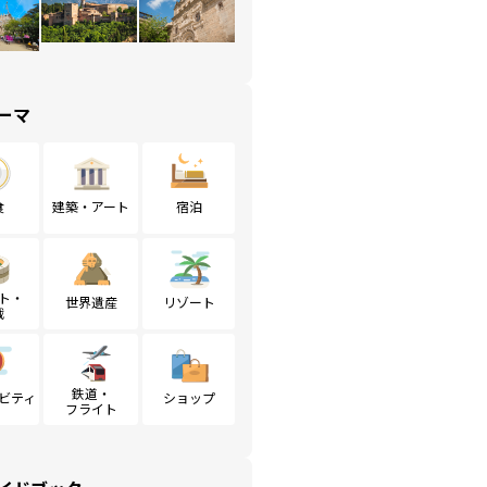
ーマ
食
建築・アート
宿泊
ト・
世界遺産
リゾート
戦
鉄道・
ビティ
ショップ
フライト