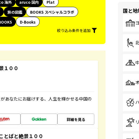
co 海外
aruco 国内
Plat
国と地
旅の図鑑
BOOKS スペシャルコラボ
BOOKS
D-Books
絞り込み条件を追加
景１００
」があなたにお届けする、人生を輝かせる中国の
詳細を見る
ことばと絶景１００