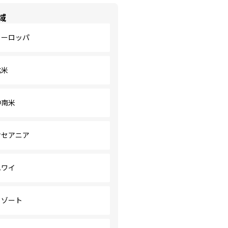
域
ヨーロッパ
北米
中南米
オセアニア
ハワイ
リゾート