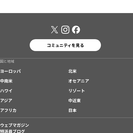
コミュニティを見る
国と地域
ヨーロッパ
北米
中南米
オセアニア
ハワイ
リゾート
アジア
中近東
アフリカ
日本
ウェブマガジン
特派員ブログ