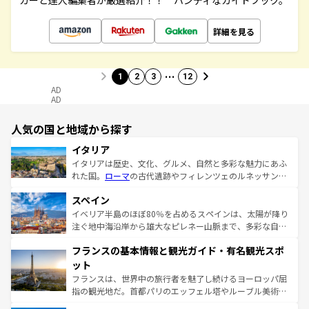
カーと達人編集者が厳選紹介！！ ハンディなガイドブック。
詳細を見る
…
1
2
3
12
AD
AD
人気の国と地域から探す
イタリア
イタリアは歴史、文化、グルメ、自然と多彩な魅力にあふ
れた国。
ローマ
の古代遺跡やフィレンツェのルネッサンス
美術、ヴェネツィアの運河など、歴史あるスポットはもち
スペイン
ろん、トスカーナの美しい田園風景やアマルフィ海岸の絶
景など、自然景観も見逃せない。観光の合間には、本場の
イベリア半島のほぼ80％を占めるスペインは、太陽が降り
ピザやパスタなど、絶品のイタリア料理を堪能することも
注ぐ地中海沿岸から雄大なピレネー山脈まで、多彩な自然
できる。朝目覚めてから夜眠るまで、すべての瞬間を楽し
と文化が詰まったヨーロッパ屈指の旅行先だ。多様な地域
フランスの基本情報と観光ガイド・有名観光スポ
ませてくれるイタリアで、忘れられない旅をしてみよう！
文化が根付くこの国では、情熱的なフラメンコ、熱気あふ
なお、新着のイタリア情報は
コンテンツ一覧
を参照してほ
れる闘牛、そして美味しいタパスが生活の一部となってい
ット
しい。
る。首都マドリードの洗練された雰囲気や、バルセロナの
フランスは、世界中の旅行者を魅了し続けるヨーロッパ屈
アートに溢れた街角から、地方では古代ローマ遺跡や中世
指の観光地だ。首都パリのエッフェル塔やルーブル美術館
の城塞都市、穏やかなビーチリゾートまで多彩な表情を見
といった象徴的なスポットから、田舎町の古風な美しさま