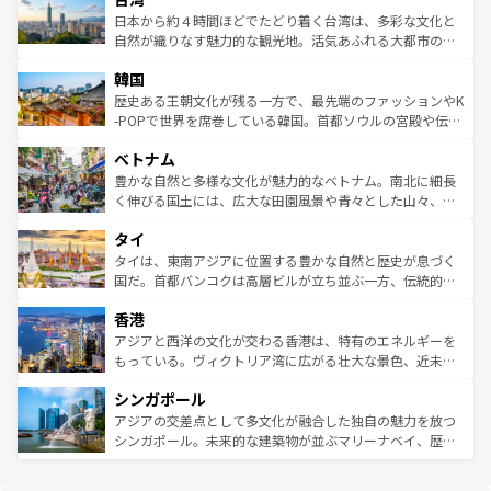
情報は
コンテンツ一覧
を参照してほしい。
人々、おいしいローカルフードやハワイアンミュージッ
ク）、タスマニアの美しい原生林やケアンズの熱帯雨林な
日本から約４時間ほどでたどり着く台湾は、多彩な文化と
ク、伝統的なフラダンスなど、すべてがハワイの魅力を彩
ど、見どころがたくさん。また、カフェやワイン、オージ
自然が織りなす魅力的な観光地。活気あふれる大都市の台
っている。訪れるたびに新しい発見と感動が待っているハ
ービーフなどの食文化も豊かで、美味しいものであふれて
北やノスタルジックな町並みが人気な九份（ジォウフェ
ワイを、存分に味わってほしい。 なお、新着のハワイ情報
韓国
いる。アクティビティも充実しており、サーフィンやダイ
ン）、静ひつな山岳地帯である台湾東部など、都市の喧騒
は
コンテンツ一覧
を参照してほしい。
ビング、ハイキングなど、アウトドア好きにはたまらな
と山間の静けさが共存しており、訪れる人に新しい発見と
歴史ある王朝文化が残る一方で、最先端のファッションやK
い。オーストラリアの多彩な魅力を存分に味わいつくそ
驚きをもたらしてくれる。また、奥深い台湾の食文化も魅
-POPで世界を席巻している韓国。首都ソウルの宮殿や伝統
う。 なお、新着のオーストラリア情報は
コンテンツ一覧
を
力で、夜市などの屋台グルメから高級料理、ヘルシーで美
家屋が並ぶエリアでは韓国の歴史と文化に浸ることがで
参照してほしい。
ベトナム
容にもいいと評判のスイーツなど、バラエティ豊かな料理
き、地方に足を延ばせば四季折々の自然美を楽しむことが
が味わえる。 なお、新着の台湾情報は
コンテンツ一覧
を参
できる。そして、キムチや焼肉、絶品のストリートフード
豊かな自然と多様な文化が魅力的なベトナム。南北に細長
照してほしい。
まで、さまざまな韓国料理が待っている。夜には、韓国な
く伸びる国土には、広大な田園風景や青々とした山々、世
らではのナイトライフも堪能できる。あたたかいホスピタ
界遺産に登録された壮大な自然景観が点在し、都市部では
タイ
リティに包まれながら、韓国の多彩な魅力を心ゆくまで味
急速な発展と共に伝統が息づく。ハノイの古い町並みやホ
わってみてほしい。 なお、新着の韓国情報は
コンテンツ一
ーチミン市のフランス統治時代の建物も、独特の雰囲気を
タイは、東南アジアに位置する豊かな自然と歴史が息づく
覧
を参照してほしい。
醸し出している。また、バラエティの豊かさとおいしさで
国だ。首都バンコクは高層ビルが立ち並ぶ一方、伝統的な
世界中の食通を魅了してやまないベトナム料理も魅力のひ
寺院や市場がいたるところに点在し、古きよき文化と現代
香港
とつ。フォーやバインミー、ベトナムコーヒーなどは、ぜ
の活気が交差している。北部ではチェンマイなどの山岳地
ひ現地で味わいたい。どの地域を訪れてもあたたかい人々
帯で自然と触れ合い、南部ではプーケットやクラビの美し
アジアと西洋の文化が交わる香港は、特有のエネルギーを
が旅行者を迎えてくれるので、きっと忘れられない旅にな
いビーチでリゾート気分を楽しむことができる。タイ料理
もっている。ヴィクトリア湾に広がる壮大な景色、近未来
るはずだ。 なお、新着のベトナム情報は
コンテンツ一覧
を
は世界的に有名で、屋台から高級レストランまで味覚を刺
的なアートスポット、そして歴史と現代が融合した町並
参照してほしい。
シンガポール
激する。気候は一年中温暖で、どの季節にも異なる楽しみ
み、どこを訪れても感動するはず。観光スポットが密集し
が待っている。親しみやすいタイの人々、仏教を中心とし
ており、効率よく見どころを回れるのも魅力。息をのむよ
アジアの交差点として多文化が融合した独自の魅力を放つ
た文化、そして多様な観光資源が、訪れる旅人を魅了し続
うな絶景から文化的な体験まで、香港を存分に楽しみ尽く
シンガポール。未来的な建築物が並ぶマリーナベイ、歴史
ける。 なお、新着のタイ情報は
コンテンツ一覧
を参照して
そう。 なお、新着の香港情報は
コンテンツ一覧
を参照して
と伝統を感じられるエスニックタウン、多数の緑豊かな公
ほしい。
ほしい。
園や自然保護区など、自然が調和した近代的な景観と文化