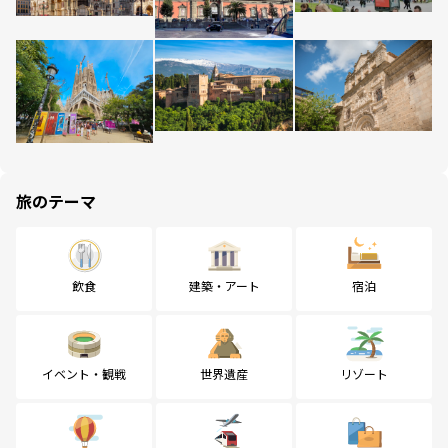
旅のテーマ
飲食
建築・アート
宿泊
イベント・観戦
世界遺産
リゾート