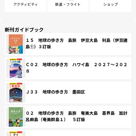
アクティビティ
鉄道・フライト
ショップ
新刊ガイドブック
１５ 地球の歩き方 島旅 伊豆大島 利島（伊豆諸
島①）３訂版
Ｃ０２ 地球の歩き方 ハワイ島 ２０２７～２０２
８
Ｊ３３ 地球の歩き方 墨田区
０２ 地球の歩き方 島旅 奄美大島 喜界島 加計
呂麻島（奄美群島１） ５訂版