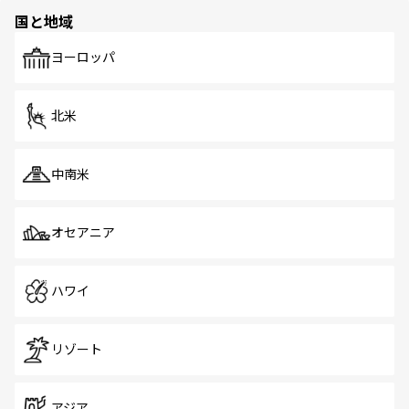
の多様性あふれるカラフルな町は、どこを歩いても新しい
国と地域
発見がある。さらに、治安のよさや充実した公共交通機関
も、旅行者にとっては魅力的なポイント。グルメも豊富
で、ホーカーズは地元の風情を楽しめる外せないスポット
ヨーロッパ
だ。訪れる人を飽きさせないシンガポールで、多様な魅力
を体感しよう。 なお、新着のシンガポール情報は
コンテン
ツ一覧
を参照してほしい。
北米
中南米
オセアニア
ハワイ
リゾート
アジア