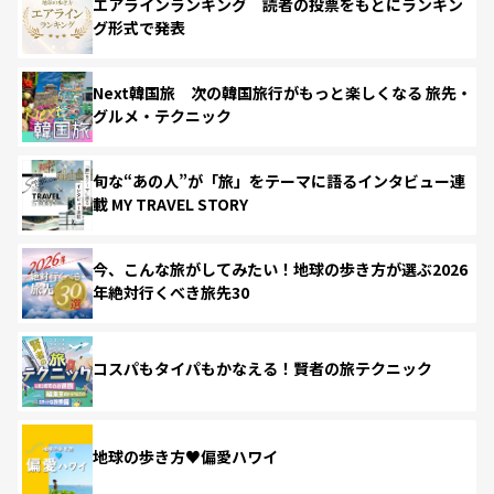
エアラインランキング 読者の投票をもとにランキン
グ形式で発表
Next韓国旅 次の韓国旅行がもっと楽しくなる 旅先・
グルメ・テクニック
旬な“あの人”が「旅」をテーマに語るインタビュー連
載 MY TRAVEL STORY
今、こんな旅がしてみたい！地球の歩き方が選ぶ2026
年絶対行くべき旅先30
コスパもタイパもかなえる！賢者の旅テクニック
地球の歩き方♥偏愛ハワイ