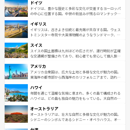
せる。地方によって風土や気候が異なるスペインはその個
ドイツ
で、幅広い魅力が詰まっている。華麗な宮殿、歴史的な大
性で訪れる人を魅了する。 なお、新着のスペイン情報は
コ
聖堂、美しいビーチ、そして豊かな自然が、訪れる者を心
ドイツは、豊かな歴史と多彩な文化が交差するヨーロッパ
ンテンツ一覧
を参照してほしい。
から魅了する。また、フランスは美食の国としても知ら
の中心に位置する国。中世の街並みが残るロマンチック街
れ、フランス料理はユネスコ無形文化遺産にも登録されて
道から、未来を先取りするようなモダンな都市まで多様な
イギリス
いる。シャンパンの発祥地であるランス、プロヴァンスの
顔を持つこの国は、どこを歩いても飽きることがない。ベ
香り高いラベンダー畑など、多彩な楽しみ方が可能だ。さ
ルリンの文化的活気、バイエルン州のアルプスの絶景、そ
イギリスは、古きよき伝統と最先端が共存する国。ウェス
らに、パリ以外の地域にも魅力が溢れており、どの街角に
してライン川沿いのワイン畑といった風景は必見。ビール
トミンスター寺院や大英博物館のようなランドマーク、歴
も豊かな歴史と文化が息づいている。パリ以外の個性あふ
とソーセージを味わいながら地元の人と過ごす楽しい時間
史ある大学都市、美しい丘陵地帯や牧歌的な風景など、エ
れる地方に足を運ぶとそれぞれで全く異なる文化を体験で
スイス
は、お酒好きな人にはぜひ体験してほしい。 なお、新着の
リアごとに異なる魅力がある。また、優雅なアフタヌーン
きるだろう。 なお、新着のフランス情報は
コンテンツ一覧
ドイツ情報は
コンテンツ一覧
を参照してほしい。
ティー、ビール好きにはたまらない英国パブ、サッカー観
スイスの国土面積は九州ほどの広さだが、運行時刻が正確
を参照してほしい。
戦など、本場だからこそできる体験も豊富。イギリスを旅
な交通網が整備されており、初心者でも安心して個人旅行
して楽しみつくそう。 なお、新着のイギリス情報は
コンテ
を楽しめる。日本同様に時刻表どおりの旅が可能だ。中世
アメリカ
ンツ一覧
を参照してほしい。
の建物がそのまま残る町や、スイスならではのユニークな
博物館もあり、アルプス観光だけでなく町歩きも満喫する
アメリカ合衆国は、広大な土地と多様な文化が魅力の国。
ことができる。国民の所得が高いため物価も高いが、旅行
東海岸の都市部から西海岸のカリフォルニアまで、訪れる
者向けの交通パス提供のサービスもあり、うまく活用すれ
場所ごとに異なる風景と体験が待っている。ニューヨーク
ハワイ
ば市内交通費無料で観光を楽しむこともできる。 なお、新
のような巨大都市は、観光、ショッピング、エンターテイ
着のスイス情報は
コンテンツ一覧
を参照してほしい。
ンメントが詰まった刺激的なスポットだ。一方、アメリカ
年間を通じて温暖な気候に恵まれ、多くの島で構成される
西部には大自然が広がり、グランドキャニオンやイエロー
ハワイは、どの島も独自の魅力をもっている。大自然の神
ストーン国立公園といった絶景が堪能できる。さらに、南
秘を感じたいなら、火山が生み出した壮大な景観を誇るハ
オーストラリア
部のニューオーリンズでは、音楽と美食が融合した独特の
ワイ島は見逃せない。また、定番の観光地といえばオアフ
文化が魅力。旅行者はアメリカの各地域で異なる魅力を楽
島だが、静かな自然を求めるならマウイ島やカウアイ島が
オーストラリアは、壮大な自然と多様な文化が魅力の国。
しみながら、その多様性と豊かな歴史を感じることができ
おすすめ。エメラルドグリーンに輝く海をはじめ、豊かな
シドニーのシンボルであるシドニー・オペラハウス、オー
るだろう。車でのロードトリップや列車の旅も、アメリカ
文化や歴史が息づいている。「アロハスピリット」と呼ば
ストラリア東海岸北部に広がる大サンゴ礁地帯グレートバ
ならではの贅沢な旅のスタイルだ。 なお、新着のアメリカ
台湾
れるおもてなしの心で訪れる人々を迎えてくれるハワイの
リアリーフや大陸中央部にそびえるウルル（エアーズロッ