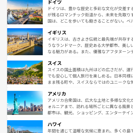
ドイツ
無形文化遺産にも登録されている。シャンパ
ドイツは、豊かな歴史と多彩な文化が交差す
いラベンダー畑など、多彩な楽しみ方が可能
が残るロマンチック街道から、未来を先取り
り、どの街角にも豊かな歴史と文化が息づい
国は、どこを歩いても飽きることがない。ベ
絶景、そしてライン川沿いのワイン畑といっ
一覧
を参照してほしい。
イギリス
ら地元の人と過ごす楽しい時間は、お酒好きな人にはぜ
イギリスは、古きよき伝統と最先端が共存す
イツ情報は
コンテンツ一覧
を参照してほしい
うなランドマーク、歴史ある大学都市、美し
なる魅力がある。また、優雅なアフタヌーン
ッカー観戦など、本場だからこそできる体験も
スイス
お、新着のイギリス情報は
コンテンツ一覧
を
スイスの国土面積は九州ほどの広さだが、運
でも安心して個人旅行を楽しめる。日本同様
まま残る町や、スイスならではのユニークな
満喫することができる。国民の所得が高いた
アメリカ
ービスもあり、うまく活用すれば市内交通費無料で
アメリカ合衆国は、広大な土地と多様な文化
のスイス情報は
コンテンツ一覧
を参照してほ
ォルニアまで、訪れる場所ごとに異なる風景
都市は、観光、ショッピング、エンターテイ
アメリカ西部には大自然が広がり、グランド
ハワイ
絶景が堪能できる。さらに、南部のニューオ
年間を通じて温暖な気候に恵まれ、多くの島
が魅力。旅行者はアメリカの各地域で異なる