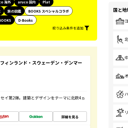
co 海外
aruco 国内
Plat
国と地
代
旅の図鑑
BOOKS スペシャルコラボ
BOOKS
D-Books
絞り込み条件を追加
るフィンランド・スウェーデン・デンマー
セイ第2弾。建築とデザインをテーマに北欧4ヵ
詳細を見る