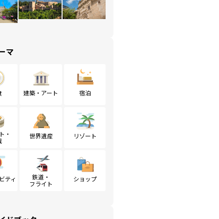
ーマ
食
建築・アート
宿泊
ト・
世界遺産
リゾート
戦
鉄道・
ビティ
ショップ
フライト