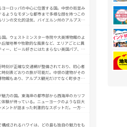
ンの発祥地であるランス、プロヴァンスの香り高
るヨーロッパの中心に位置する国。中世の街並み
だ。さらに、パリ以外の地域にも魅力が溢れてお
するようなモダンな都市まで多様な顔を持つこの
ている。パリ以外の個性あふれる地方に足を運ぶ
ルリンの文化的活気、バイエルン州のアルプスの
とそれぞれで全く異なる文化を体験できるだろう。 なお、新着のフランス情報は
コンテンツ
た風景は必見。ビールとソーセージを味わいなが
ひ体験してほしい。 なお、新着のド
る国。ウェストミンスター寺院や大英博物館のよ
。
い丘陵地帯や牧歌的な風景など、エリアごとに異
ティー、ビール好きにはたまらない英国パブ、サ
豊富。イギリスを旅して楽しみつくそう。 な
参照してほしい。
行時刻が正確な交通網が整備されており、初心者
に時刻表どおりの旅が可能だ。中世の建物がその
博物館もあり、アルプス観光だけでなく町歩きも
め物価も高いが、旅行者向けの交通パス提供のサ
観光を楽しむこともできる。 なお、新着
が魅力の国。東海岸の都市部から西海岸のカリフ
しい。
と体験が待っている。ニューヨークのような巨大
ンメントが詰まった刺激的なスポットだ。一方、
キャニオンやイエローストーン国立公園といった
ーリンズでは、音楽と美食が融合した独特の文化
で構成されるハワイは、どの島も独自の魅力をも
魅力を楽しみながら、その多様性と豊かな歴史を