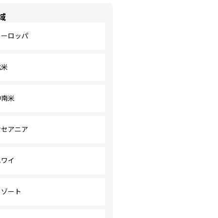
域
ヨーロッパ
北米
中南米
オセアニア
ハワイ
リゾート