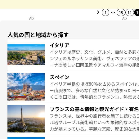
…
1
10
11
1
AD
AD
人気の国と地域から探す
イタリア
イタリアは歴史、文化、グルメ、自然と多彩
ンツェのルネッサンス美術、ヴェネツィアの
ーナの美しい田園風景やアマルフィ海岸の絶
は、本場のピザやパスタなど、絶品のイタリ
スペイン
夜眠るまで、すべての瞬間を楽しませてくれ
イベリア半島のほぼ80％を占めるスペインは
なお、新着のイタリア情報は
コンテンツ一覧
ー山脈まで、多彩な自然と文化が詰まったヨ
くこの国では、情熱的なフラメンコ、熱気あ
となっている。首都マドリードの洗練された
フランスの基本情報と観光ガイド・有名
ら、地方では古代ローマ遺跡や中世の城塞都
フランスは、世界中の旅行者を魅了し続ける
せる。地方によって風土や気候が異なるスペイン
ル塔やルーブル美術館といった象徴的なスポ
新着のスペイン情報は
コンテンツ一覧
を参照
力が詰まっている。華麗な宮殿、歴史的な大
る者を心から魅了する。また、フランスは美