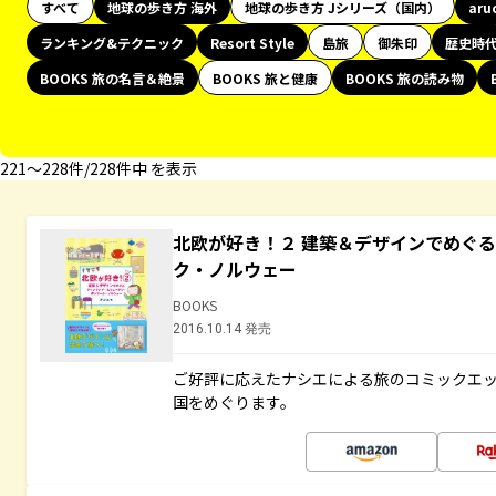
すべて
地球の歩き方 海外
地球の歩き方 Jシリーズ（国内）
aru
ランキング&テクニック
Resort Style
島旅
御朱印
歴史時
BOOKS 旅の名言＆絶景
BOOKS 旅と健康
BOOKS 旅の読み物
221〜228件/228件中 を表示
北欧が好き！２ 建築＆デザインでめぐ
ク・ノルウェー
BOOKS
2016.10.14 発売
ご好評に応えたナシエによる旅のコミックエッ
国をめぐります。