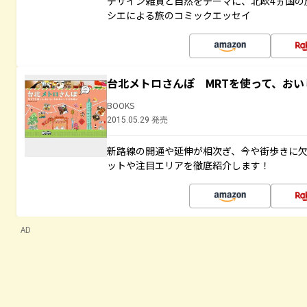
デザイン雑貨と自然をテーマに、北欧4ヵ国の
シエによる旅のコミックエッセイ
台北メトロさんぽ MRTを使って、お
BOOKS
2015.05.29 発売
新路線の開通や延伸が相次ぎ、今や街歩きに
ットや注目エリアを徹底紹介します！
AD