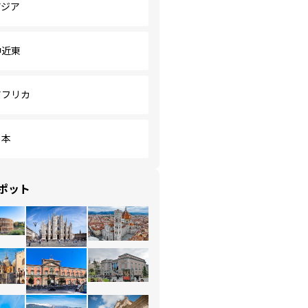
アジア
中近東
アフリカ
日本
ポット