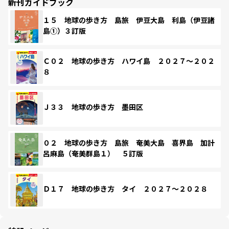
新刊ガイドブック
１５ 地球の歩き方 島旅 伊豆大島 利島（伊豆諸
島①）３訂版
Ｃ０２ 地球の歩き方 ハワイ島 ２０２７～２０２
８
Ｊ３３ 地球の歩き方 墨田区
０２ 地球の歩き方 島旅 奄美大島 喜界島 加計
呂麻島（奄美群島１） ５訂版
Ｄ１７ 地球の歩き方 タイ ２０２７～２０２８