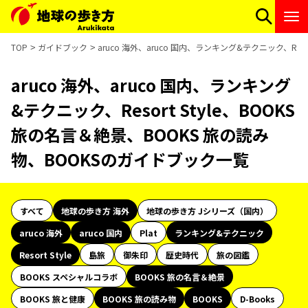
TOP
ガイドブック
aruco 海外、aruco 国内、ランキング&テクニック、Res
aruco 海外、aruco 国内、ランキング
&テクニック、Resort Style、BOOKS
旅の名言＆絶景、BOOKS 旅の読み
物、BOOKSのガイドブック一覧
すべて
地球の歩き方 海外
地球の歩き方 Jシリーズ（国内）
aruco 海外
aruco 国内
Plat
ランキング&テクニック
Resort Style
島旅
御朱印
歴史時代
旅の図鑑
BOOKS スペシャルコラボ
BOOKS 旅の名言＆絶景
BOOKS 旅と健康
BOOKS 旅の読み物
BOOKS
D-Books