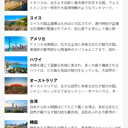
香り高いラベンダー畑など、多彩な楽しみ方が可能だ。さ
ルリンの文化的活気、バイエルン州のアルプスの絶景、そ
イギリスは、古きよき伝統と最先端が共存する国。ウェス
らに、パリ以外の地域にも魅力が溢れており、どの街角に
してライン川沿いのワイン畑といった風景は必見。ビール
トミンスター寺院や大英博物館のようなランドマーク、歴
も豊かな歴史と文化が息づいている。パリ以外の個性あふ
とソーセージを味わいながら地元の人と過ごす楽しい時間
史ある大学都市、美しい丘陵地帯や牧歌的な風景など、エ
れる地方に足を運ぶとそれぞれで全く異なる文化を体験で
スイス
は、お酒好きな人にはぜひ体験してほしい。 なお、新着の
リアごとに異なる魅力がある。また、優雅なアフタヌーン
きるだろう。 なお、新着のフランス情報は
コンテンツ一覧
ドイツ情報は
コンテンツ一覧
を参照してほしい。
ティー、ビール好きにはたまらない英国パブ、サッカー観
スイスの国土面積は九州ほどの広さだが、運行時刻が正確
を参照してほしい。
戦など、本場だからこそできる体験も豊富。イギリスを旅
な交通網が整備されており、初心者でも安心して個人旅行
して楽しみつくそう。 なお、新着のイギリス情報は
コンテ
を楽しめる。日本同様に時刻表どおりの旅が可能だ。中世
アメリカ
ンツ一覧
を参照してほしい。
の建物がそのまま残る町や、スイスならではのユニークな
博物館もあり、アルプス観光だけでなく町歩きも満喫する
アメリカ合衆国は、広大な土地と多様な文化が魅力の国。
ことができる。国民の所得が高いため物価も高いが、旅行
東海岸の都市部から西海岸のカリフォルニアまで、訪れる
者向けの交通パス提供のサービスもあり、うまく活用すれ
場所ごとに異なる風景と体験が待っている。ニューヨーク
ハワイ
ば市内交通費無料で観光を楽しむこともできる。 なお、新
のような巨大都市は、観光、ショッピング、エンターテイ
着のスイス情報は
コンテンツ一覧
を参照してほしい。
ンメントが詰まった刺激的なスポットだ。一方、アメリカ
年間を通じて温暖な気候に恵まれ、多くの島で構成される
西部には大自然が広がり、グランドキャニオンやイエロー
ハワイは、どの島も独自の魅力をもっている。大自然の神
ストーン国立公園といった絶景が堪能できる。さらに、南
秘を感じたいなら、火山が生み出した壮大な景観を誇るハ
オーストラリア
部のニューオーリンズでは、音楽と美食が融合した独特の
ワイ島は見逃せない。また、定番の観光地といえばオアフ
文化が魅力。旅行者はアメリカの各地域で異なる魅力を楽
島だが、静かな自然を求めるならマウイ島やカウアイ島が
オーストラリアは、壮大な自然と多様な文化が魅力の国。
しみながら、その多様性と豊かな歴史を感じることができ
おすすめ。エメラルドグリーンに輝く海をはじめ、豊かな
シドニーのシンボルであるシドニー・オペラハウス、オー
るだろう。車でのロードトリップや列車の旅も、アメリカ
文化や歴史が息づいている。「アロハスピリット」と呼ば
ストラリア東海岸北部に広がる大サンゴ礁地帯グレートバ
ならではの贅沢な旅のスタイルだ。 なお、新着のアメリカ
台湾
れるおもてなしの心で訪れる人々を迎えてくれるハワイの
リアリーフや大陸中央部にそびえるウルル（エアーズロッ
情報は
コンテンツ一覧
を参照してほしい。
人々、おいしいローカルフードやハワイアンミュージッ
ク）、タスマニアの美しい原生林やケアンズの熱帯雨林な
日本から約４時間ほどでたどり着く台湾は、多彩な文化と
ク、伝統的なフラダンスなど、すべてがハワイの魅力を彩
ど、見どころがたくさん。また、カフェやワイン、オージ
自然が織りなす魅力的な観光地。活気あふれる大都市の台
っている。訪れるたびに新しい発見と感動が待っているハ
ービーフなどの食文化も豊かで、美味しいものであふれて
北やノスタルジックな町並みが人気な九份（ジォウフェ
ワイを、存分に味わってほしい。 なお、新着のハワイ情報
韓国
いる。アクティビティも充実しており、サーフィンやダイ
ン）、静ひつな山岳地帯である台湾東部など、都市の喧騒
は
コンテンツ一覧
を参照してほしい。
ビング、ハイキングなど、アウトドア好きにはたまらな
と山間の静けさが共存しており、訪れる人に新しい発見と
歴史ある王朝文化が残る一方で、最先端のファッションやK