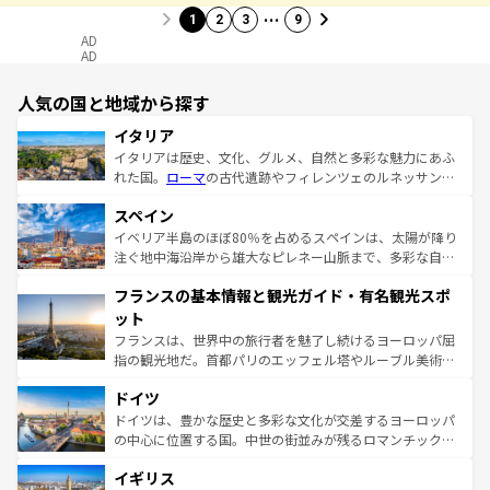
…
1
2
3
9
AD
AD
人気の国と地域から探す
イタリア
イタリアは歴史、文化、グルメ、自然と多彩な魅力にあふ
れた国。
ローマ
の古代遺跡やフィレンツェのルネッサンス
美術、ヴェネツィアの運河など、歴史あるスポットはもち
スペイン
ろん、トスカーナの美しい田園風景やアマルフィ海岸の絶
景など、自然景観も見逃せない。観光の合間には、本場の
イベリア半島のほぼ80％を占めるスペインは、太陽が降り
ピザやパスタなど、絶品のイタリア料理を堪能することも
注ぐ地中海沿岸から雄大なピレネー山脈まで、多彩な自然
できる。朝目覚めてから夜眠るまで、すべての瞬間を楽し
と文化が詰まったヨーロッパ屈指の旅行先だ。多様な地域
フランスの基本情報と観光ガイド・有名観光スポ
ませてくれるイタリアで、忘れられない旅をしてみよう！
文化が根付くこの国では、情熱的なフラメンコ、熱気あふ
なお、新着のイタリア情報は
コンテンツ一覧
を参照してほ
れる闘牛、そして美味しいタパスが生活の一部となってい
ット
しい。
る。首都マドリードの洗練された雰囲気や、バルセロナの
フランスは、世界中の旅行者を魅了し続けるヨーロッパ屈
アートに溢れた街角から、地方では古代ローマ遺跡や中世
指の観光地だ。首都パリのエッフェル塔やルーブル美術館
の城塞都市、穏やかなビーチリゾートまで多彩な表情を見
といった象徴的なスポットから、田舎町の古風な美しさま
せる。地方によって風土や気候が異なるスペインはその個
ドイツ
で、幅広い魅力が詰まっている。華麗な宮殿、歴史的な大
性で訪れる人を魅了する。 なお、新着のスペイン情報は
コ
聖堂、美しいビーチ、そして豊かな自然が、訪れる者を心
ドイツは、豊かな歴史と多彩な文化が交差するヨーロッパ
ンテンツ一覧
を参照してほしい。
から魅了する。また、フランスは美食の国としても知ら
の中心に位置する国。中世の街並みが残るロマンチック街
れ、フランス料理はユネスコ無形文化遺産にも登録されて
道から、未来を先取りするようなモダンな都市まで多様な
イギリス
いる。シャンパンの発祥地であるランス、プロヴァンスの
顔を持つこの国は、どこを歩いても飽きることがない。ベ