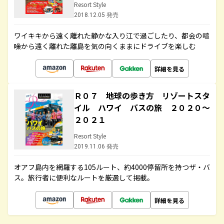
Resort Style
2018.12.05 発売
ワイキキから遠く離れた静かな入り江で過ごしたり、都会の喧
噪から遠く離れた離島を気の向くままにドライブを楽しむ
詳細を見る
Ｒ０７ 地球の歩き方 リゾートスタ
イル ハワイ バスの旅 ２０２０～
２０２１
Resort Style
2019.11.06 発売
オアフ島内を網羅する105ルート、約4000停留所を持つザ・バ
ス。旅行者に便利なルートを厳選して掲載。
詳細を見る