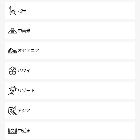
を体感しよう。 なお、新着のシンガポール情報は
コンテン
ツ一覧
を参照してほしい。
北米
中南米
オセアニア
ハワイ
リゾート
アジア
中近東