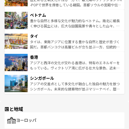
い。オーストラリアの多彩な魅力を存分に味わいつくそ
驚きをもたらしてくれる。また、奥深い台湾の食文化も魅
-POPで世界を席巻している韓国。首都ソウルの宮殿や伝統
う。 なお、新着のオーストラリア情報は
コンテンツ一覧
を
力で、夜市などの屋台グルメから高級料理、ヘルシーで美
家屋が並ぶエリアでは韓国の歴史と文化に浸ることがで
参照してほしい。
ベトナム
容にもいいと評判のスイーツなど、バラエティ豊かな料理
き、地方に足を延ばせば四季折々の自然美を楽しむことが
が味わえる。 なお、新着の台湾情報は
コンテンツ一覧
を参
できる。そして、キムチや焼肉、絶品のストリートフード
豊かな自然と多様な文化が魅力的なベトナム。南北に細長
照してほしい。
まで、さまざまな韓国料理が待っている。夜には、韓国な
く伸びる国土には、広大な田園風景や青々とした山々、世
らではのナイトライフも堪能できる。あたたかいホスピタ
界遺産に登録された壮大な自然景観が点在し、都市部では
タイ
リティに包まれながら、韓国の多彩な魅力を心ゆくまで味
急速な発展と共に伝統が息づく。ハノイの古い町並みやホ
わってみてほしい。 なお、新着の韓国情報は
コンテンツ一
ーチミン市のフランス統治時代の建物も、独特の雰囲気を
タイは、東南アジアに位置する豊かな自然と歴史が息づく
覧
を参照してほしい。
醸し出している。また、バラエティの豊かさとおいしさで
国だ。首都バンコクは高層ビルが立ち並ぶ一方、伝統的な
世界中の食通を魅了してやまないベトナム料理も魅力のひ
寺院や市場がいたるところに点在し、古きよき文化と現代
香港
とつ。フォーやバインミー、ベトナムコーヒーなどは、ぜ
の活気が交差している。北部ではチェンマイなどの山岳地
ひ現地で味わいたい。どの地域を訪れてもあたたかい人々
帯で自然と触れ合い、南部ではプーケットやクラビの美し
アジアと西洋の文化が交わる香港は、特有のエネルギーを
が旅行者を迎えてくれるので、きっと忘れられない旅にな
いビーチでリゾート気分を楽しむことができる。タイ料理
もっている。ヴィクトリア湾に広がる壮大な景色、近未来
るはずだ。 なお、新着のベトナム情報は
コンテンツ一覧
を
は世界的に有名で、屋台から高級レストランまで味覚を刺
的なアートスポット、そして歴史と現代が融合した町並
参照してほしい。
シンガポール
激する。気候は一年中温暖で、どの季節にも異なる楽しみ
み、どこを訪れても感動するはず。観光スポットが密集し
が待っている。親しみやすいタイの人々、仏教を中心とし
ており、効率よく見どころを回れるのも魅力。息をのむよ
アジアの交差点として多文化が融合した独自の魅力を放つ
た文化、そして多様な観光資源が、訪れる旅人を魅了し続
うな絶景から文化的な体験まで、香港を存分に楽しみ尽く
シンガポール。未来的な建築物が並ぶマリーナベイ、歴史
ける。 なお、新着のタイ情報は
コンテンツ一覧
を参照して
そう。 なお、新着の香港情報は
コンテンツ一覧
を参照して
と伝統を感じられるエスニックタウン、多数の緑豊かな公
ほしい。
ほしい。
園や自然保護区など、自然が調和した近代的な景観と文化
の多様性あふれるカラフルな町は、どこを歩いても新しい
国と地域
発見がある。さらに、治安のよさや充実した公共交通機関
も、旅行者にとっては魅力的なポイント。グルメも豊富
で、ホーカーズは地元の風情を楽しめる外せないスポット
ヨーロッパ
だ。訪れる人を飽きさせないシンガポールで、多様な魅力