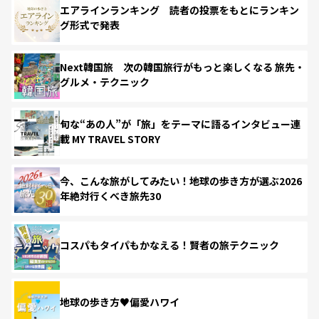
エアラインランキング 読者の投票をもとにランキン
グ形式で発表
Next韓国旅 次の韓国旅行がもっと楽しくなる 旅先・
グルメ・テクニック
旬な“あの人”が「旅」をテーマに語るインタビュー連
載 MY TRAVEL STORY
今、こんな旅がしてみたい！地球の歩き方が選ぶ2026
年絶対行くべき旅先30
コスパもタイパもかなえる！賢者の旅テクニック
地球の歩き方♥偏愛ハワイ