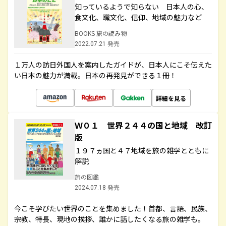
知っているようで知らない 日本人の心、
食文化、職文化、信仰、地域の魅力など
BOOKS 旅の読み物
2022.07.21 発売
１万人の訪日外国人を案内したガイドが、日本人にこそ伝えた
い日本の魅力が満載。日本の再発見ができる１冊！
詳細を見る
Ｗ０１ 世界２４４の国と地域 改訂
版
１９７ヵ国と４７地域を旅の雑学とともに
解説
旅の図鑑
2024.07.18 発売
今こそ学びたい世界のことを集めました！首都、言語、民族、
宗教、特長、現地の挨拶、誰かに話したくなる旅の雑学も。