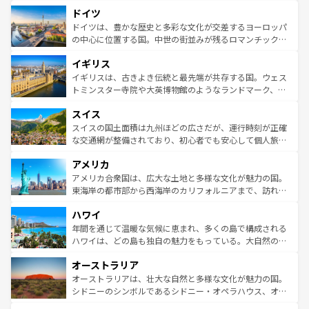
といった象徴的なスポットから、田舎町の古風な美しさま
せる。地方によって風土や気候が異なるスペインはその個
ドイツ
で、幅広い魅力が詰まっている。華麗な宮殿、歴史的な大
性で訪れる人を魅了する。 なお、新着のスペイン情報は
コ
聖堂、美しいビーチ、そして豊かな自然が、訪れる者を心
ドイツは、豊かな歴史と多彩な文化が交差するヨーロッパ
ンテンツ一覧
を参照してほしい。
から魅了する。また、フランスは美食の国としても知ら
の中心に位置する国。中世の街並みが残るロマンチック街
れ、フランス料理はユネスコ無形文化遺産にも登録されて
道から、未来を先取りするようなモダンな都市まで多様な
イギリス
いる。シャンパンの発祥地であるランス、プロヴァンスの
顔を持つこの国は、どこを歩いても飽きることがない。ベ
香り高いラベンダー畑など、多彩な楽しみ方が可能だ。さ
ルリンの文化的活気、バイエルン州のアルプスの絶景、そ
イギリスは、古きよき伝統と最先端が共存する国。ウェス
らに、パリ以外の地域にも魅力が溢れており、どの街角に
してライン川沿いのワイン畑といった風景は必見。ビール
トミンスター寺院や大英博物館のようなランドマーク、歴
も豊かな歴史と文化が息づいている。パリ以外の個性あふ
とソーセージを味わいながら地元の人と過ごす楽しい時間
史ある大学都市、美しい丘陵地帯や牧歌的な風景など、エ
れる地方に足を運ぶとそれぞれで全く異なる文化を体験で
スイス
は、お酒好きな人にはぜひ体験してほしい。 なお、新着の
リアごとに異なる魅力がある。また、優雅なアフタヌーン
きるだろう。 なお、新着のフランス情報は
コンテンツ一覧
ドイツ情報は
コンテンツ一覧
を参照してほしい。
ティー、ビール好きにはたまらない英国パブ、サッカー観
スイスの国土面積は九州ほどの広さだが、運行時刻が正確
を参照してほしい。
戦など、本場だからこそできる体験も豊富。イギリスを旅
な交通網が整備されており、初心者でも安心して個人旅行
して楽しみつくそう。 なお、新着のイギリス情報は
コンテ
を楽しめる。日本同様に時刻表どおりの旅が可能だ。中世
アメリカ
ンツ一覧
を参照してほしい。
の建物がそのまま残る町や、スイスならではのユニークな
博物館もあり、アルプス観光だけでなく町歩きも満喫する
アメリカ合衆国は、広大な土地と多様な文化が魅力の国。
ことができる。国民の所得が高いため物価も高いが、旅行
東海岸の都市部から西海岸のカリフォルニアまで、訪れる
者向けの交通パス提供のサービスもあり、うまく活用すれ
場所ごとに異なる風景と体験が待っている。ニューヨーク
ハワイ
ば市内交通費無料で観光を楽しむこともできる。 なお、新
のような巨大都市は、観光、ショッピング、エンターテイ
着のスイス情報は
コンテンツ一覧
を参照してほしい。
ンメントが詰まった刺激的なスポットだ。一方、アメリカ
年間を通じて温暖な気候に恵まれ、多くの島で構成される
西部には大自然が広がり、グランドキャニオンやイエロー
ハワイは、どの島も独自の魅力をもっている。大自然の神
ストーン国立公園といった絶景が堪能できる。さらに、南
秘を感じたいなら、火山が生み出した壮大な景観を誇るハ
オーストラリア
部のニューオーリンズでは、音楽と美食が融合した独特の
ワイ島は見逃せない。また、定番の観光地といえばオアフ
文化が魅力。旅行者はアメリカの各地域で異なる魅力を楽
島だが、静かな自然を求めるならマウイ島やカウアイ島が
オーストラリアは、壮大な自然と多様な文化が魅力の国。
しみながら、その多様性と豊かな歴史を感じることができ
おすすめ。エメラルドグリーンに輝く海をはじめ、豊かな
シドニーのシンボルであるシドニー・オペラハウス、オー
るだろう。車でのロードトリップや列車の旅も、アメリカ
文化や歴史が息づいている。「アロハスピリット」と呼ば
ストラリア東海岸北部に広がる大サンゴ礁地帯グレートバ