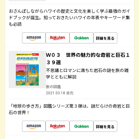
おさんぽしながらハワイの歴史と文化を楽しく学ぶ最強のガイ
ドブックが誕生。知っておきたいハワイの年表やキーワード集
も必読
詳細を見る
Ｗ０３ 世界の魅力的な奇岩と巨石１
３９選
不思議とロマンに満ちた岩石の謎を旅の雑
学とともに解説
旅の図鑑
2021.03.18 発売
「地球の歩き方」図鑑シリーズ第３弾は、謎だらけの奇岩と巨
石の世界！
詳細を見る