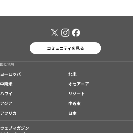
コミュニティを見る
国と地域
ヨーロッパ
北米
中南米
オセアニア
ハワイ
リゾート
アジア
中近東
アフリカ
日本
ウェブマガジン