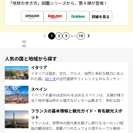
「地球の歩き方」図鑑シリーズから、第４弾が登場！
詳細を見る
…
1
2
3
10
AD
AD
人気の国と地域から探す
イタリア
イタリアは歴史、文化、グルメ、自然と多彩な魅力にあふ
れた国。
ローマ
の古代遺跡やフィレンツェのルネッサンス
美術、ヴェネツィアの運河など、歴史あるスポットはもち
スペイン
ろん、トスカーナの美しい田園風景やアマルフィ海岸の絶
景など、自然景観も見逃せない。観光の合間には、本場の
イベリア半島のほぼ80％を占めるスペインは、太陽が降り
ピザやパスタなど、絶品のイタリア料理を堪能することも
注ぐ地中海沿岸から雄大なピレネー山脈まで、多彩な自然
できる。朝目覚めてから夜眠るまで、すべての瞬間を楽し
と文化が詰まったヨーロッパ屈指の旅行先だ。多様な地域
フランスの基本情報と観光ガイド・有名観光スポ
ませてくれるイタリアで、忘れられない旅をしてみよう！
文化が根付くこの国では、情熱的なフラメンコ、熱気あふ
なお、新着のイタリア情報は
コンテンツ一覧
を参照してほ
れる闘牛、そして美味しいタパスが生活の一部となってい
ット
しい。
る。首都マドリードの洗練された雰囲気や、バルセロナの
フランスは、世界中の旅行者を魅了し続けるヨーロッパ屈
アートに溢れた街角から、地方では古代ローマ遺跡や中世
指の観光地だ。首都パリのエッフェル塔やルーブル美術館
の城塞都市、穏やかなビーチリゾートまで多彩な表情を見