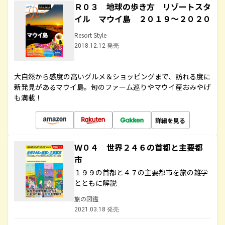
Ｒ０３ 地球の歩き方 リゾートスタ
イル マウイ島 ２０１９～２０２０
Resort Style
2018.12.12 発売
大自然から感度の高いグルメ＆ショッピングまで、訪れる度に
新発見があるマウイ島。旬のファーム巡りやマウイ産おみやげ
も満載！
詳細を見る
Ｗ０４ 世界２４６の首都と主要都
市
１９９の首都と４７の主要都市を旅の雑学
とともに解説
旅の図鑑
2021.03.18 発売