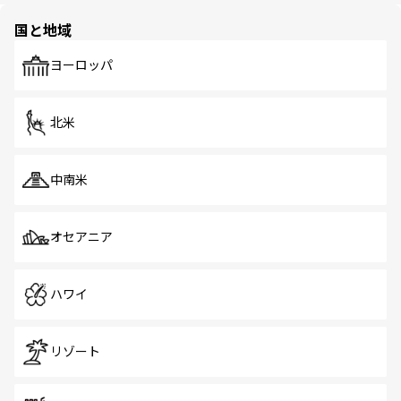
の多様性あふれるカラフルな町は、どこを歩いても新しい
国と地域
発見がある。さらに、治安のよさや充実した公共交通機関
も、旅行者にとっては魅力的なポイント。グルメも豊富
で、ホーカーズは地元の風情を楽しめる外せないスポット
ヨーロッパ
だ。訪れる人を飽きさせないシンガポールで、多様な魅力
を体感しよう。 なお、新着のシンガポール情報は
コンテン
ツ一覧
を参照してほしい。
北米
中南米
オセアニア
ハワイ
リゾート