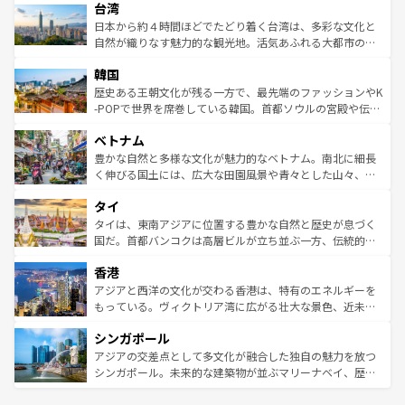
ならではの贅沢な旅のスタイルだ。 なお、新着のアメリカ
台湾
れるおもてなしの心で訪れる人々を迎えてくれるハワイの
リアリーフや大陸中央部にそびえるウルル（エアーズロッ
情報は
コンテンツ一覧
を参照してほしい。
人々、おいしいローカルフードやハワイアンミュージッ
ク）、タスマニアの美しい原生林やケアンズの熱帯雨林な
日本から約４時間ほどでたどり着く台湾は、多彩な文化と
ク、伝統的なフラダンスなど、すべてがハワイの魅力を彩
ど、見どころがたくさん。また、カフェやワイン、オージ
自然が織りなす魅力的な観光地。活気あふれる大都市の台
っている。訪れるたびに新しい発見と感動が待っているハ
ービーフなどの食文化も豊かで、美味しいものであふれて
北やノスタルジックな町並みが人気な九份（ジォウフェ
ワイを、存分に味わってほしい。 なお、新着のハワイ情報
韓国
いる。アクティビティも充実しており、サーフィンやダイ
ン）、静ひつな山岳地帯である台湾東部など、都市の喧騒
は
コンテンツ一覧
を参照してほしい。
ビング、ハイキングなど、アウトドア好きにはたまらな
と山間の静けさが共存しており、訪れる人に新しい発見と
歴史ある王朝文化が残る一方で、最先端のファッションやK
い。オーストラリアの多彩な魅力を存分に味わいつくそ
驚きをもたらしてくれる。また、奥深い台湾の食文化も魅
-POPで世界を席巻している韓国。首都ソウルの宮殿や伝統
う。 なお、新着のオーストラリア情報は
コンテンツ一覧
を
力で、夜市などの屋台グルメから高級料理、ヘルシーで美
家屋が並ぶエリアでは韓国の歴史と文化に浸ることがで
参照してほしい。
ベトナム
容にもいいと評判のスイーツなど、バラエティ豊かな料理
き、地方に足を延ばせば四季折々の自然美を楽しむことが
が味わえる。 なお、新着の台湾情報は
コンテンツ一覧
を参
できる。そして、キムチや焼肉、絶品のストリートフード
豊かな自然と多様な文化が魅力的なベトナム。南北に細長
照してほしい。
まで、さまざまな韓国料理が待っている。夜には、韓国な
く伸びる国土には、広大な田園風景や青々とした山々、世
らではのナイトライフも堪能できる。あたたかいホスピタ
界遺産に登録された壮大な自然景観が点在し、都市部では
タイ
リティに包まれながら、韓国の多彩な魅力を心ゆくまで味
急速な発展と共に伝統が息づく。ハノイの古い町並みやホ
わってみてほしい。 なお、新着の韓国情報は
コンテンツ一
ーチミン市のフランス統治時代の建物も、独特の雰囲気を
タイは、東南アジアに位置する豊かな自然と歴史が息づく
覧
を参照してほしい。
醸し出している。また、バラエティの豊かさとおいしさで
国だ。首都バンコクは高層ビルが立ち並ぶ一方、伝統的な
世界中の食通を魅了してやまないベトナム料理も魅力のひ
寺院や市場がいたるところに点在し、古きよき文化と現代
香港
とつ。フォーやバインミー、ベトナムコーヒーなどは、ぜ
の活気が交差している。北部ではチェンマイなどの山岳地
ひ現地で味わいたい。どの地域を訪れてもあたたかい人々
帯で自然と触れ合い、南部ではプーケットやクラビの美し
アジアと西洋の文化が交わる香港は、特有のエネルギーを
が旅行者を迎えてくれるので、きっと忘れられない旅にな
いビーチでリゾート気分を楽しむことができる。タイ料理
もっている。ヴィクトリア湾に広がる壮大な景色、近未来
るはずだ。 なお、新着のベトナム情報は
コンテンツ一覧
を
は世界的に有名で、屋台から高級レストランまで味覚を刺
的なアートスポット、そして歴史と現代が融合した町並
参照してほしい。
シンガポール
激する。気候は一年中温暖で、どの季節にも異なる楽しみ
み、どこを訪れても感動するはず。観光スポットが密集し
が待っている。親しみやすいタイの人々、仏教を中心とし
ており、効率よく見どころを回れるのも魅力。息をのむよ
アジアの交差点として多文化が融合した独自の魅力を放つ
た文化、そして多様な観光資源が、訪れる旅人を魅了し続
うな絶景から文化的な体験まで、香港を存分に楽しみ尽く
シンガポール。未来的な建築物が並ぶマリーナベイ、歴史
ける。 なお、新着のタイ情報は
コンテンツ一覧
を参照して
そう。 なお、新着の香港情報は
コンテンツ一覧
を参照して
と伝統を感じられるエスニックタウン、多数の緑豊かな公
ほしい。
ほしい。
園や自然保護区など、自然が調和した近代的な景観と文化