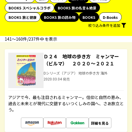
BOOKS スペシャルコラボ
BOOKS 旅の名言＆絶景
BOOKS 旅と健康
BOOKS 旅の読み物
BOOKS
D-Books
絞り込み条件を追加
141〜160件/237件中 を表示
Ｄ２４ 地球の歩き方 ミャンマー
（ビルマ） ２０２０～２０２１
Dシリーズ（アジア） 地球の歩き方 海外
2020.03.04 発売
アジアで今、最も注目されるミャンマー。信仰と自然の恵み、
過去と未来とが現代に交錯するいつくしみの国へ、さあ旅立と
う。
詳細を見る