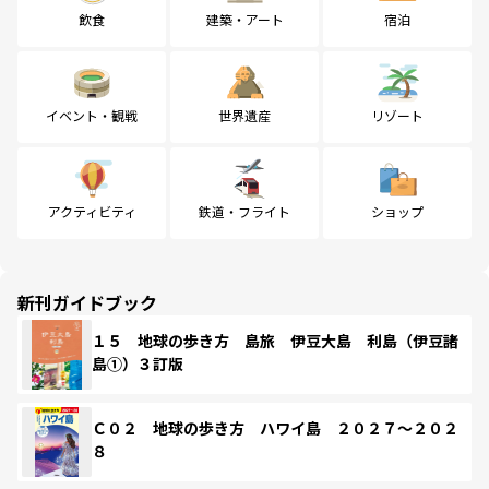
飲食
建築・アート
宿泊
イベント・観戦
世界遺産
リゾート
アクティビティ
鉄道・フライト
ショップ
新刊ガイドブック
１５ 地球の歩き方 島旅 伊豆大島 利島（伊豆諸
島①）３訂版
Ｃ０２ 地球の歩き方 ハワイ島 ２０２７～２０２
８