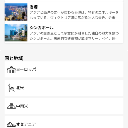
世界中の食通を魅了してやまないベトナム料理も魅力のひ
寺院や市場がいたるところに点在し、古きよき文化と現代
香港
とつ。フォーやバインミー、ベトナムコーヒーなどは、ぜ
の活気が交差している。北部ではチェンマイなどの山岳地
ひ現地で味わいたい。どの地域を訪れてもあたたかい人々
帯で自然と触れ合い、南部ではプーケットやクラビの美し
アジアと西洋の文化が交わる香港は、特有のエネルギーを
が旅行者を迎えてくれるので、きっと忘れられない旅にな
いビーチでリゾート気分を楽しむことができる。タイ料理
もっている。ヴィクトリア湾に広がる壮大な景色、近未来
るはずだ。 なお、新着のベトナム情報は
コンテンツ一覧
を
は世界的に有名で、屋台から高級レストランまで味覚を刺
的なアートスポット、そして歴史と現代が融合した町並
参照してほしい。
シンガポール
激する。気候は一年中温暖で、どの季節にも異なる楽しみ
み、どこを訪れても感動するはず。観光スポットが密集し
が待っている。親しみやすいタイの人々、仏教を中心とし
ており、効率よく見どころを回れるのも魅力。息をのむよ
アジアの交差点として多文化が融合した独自の魅力を放つ
た文化、そして多様な観光資源が、訪れる旅人を魅了し続
うな絶景から文化的な体験まで、香港を存分に楽しみ尽く
シンガポール。未来的な建築物が並ぶマリーナベイ、歴史
ける。 なお、新着のタイ情報は
コンテンツ一覧
を参照して
そう。 なお、新着の香港情報は
コンテンツ一覧
を参照して
と伝統を感じられるエスニックタウン、多数の緑豊かな公
ほしい。
ほしい。
園や自然保護区など、自然が調和した近代的な景観と文化
の多様性あふれるカラフルな町は、どこを歩いても新しい
国と地域
発見がある。さらに、治安のよさや充実した公共交通機関
も、旅行者にとっては魅力的なポイント。グルメも豊富
で、ホーカーズは地元の風情を楽しめる外せないスポット
ヨーロッパ
だ。訪れる人を飽きさせないシンガポールで、多様な魅力
を体感しよう。 なお、新着のシンガポール情報は
コンテン
ツ一覧
を参照してほしい。
北米
中南米
オセアニア