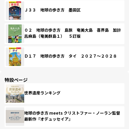
Ｊ３３ 地球の歩き方 墨田区
０２ 地球の歩き方 島旅 奄美大島 喜界島 加計
呂麻島（奄美群島１） ５訂版
Ｄ１７ 地球の歩き方 タイ ２０２７～２０２８
特設ページ
世界遺産ランキング
地球の歩き方 meets クリストファー・ノーラン監督
最新作『オデュッセイア』