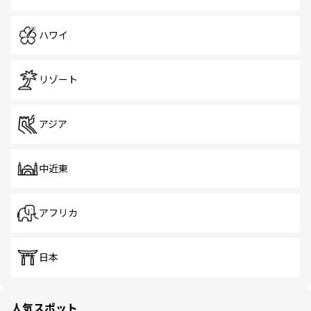
ハワイ
リゾート
アジア
中近東
アフリカ
日本
人気スポット