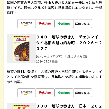
韓国の南東の三大都市、釜山＆慶州＆大邱を一冊にまとめた最
新ガイド。観光もグルメも美容も世界遺産もエンタメも、全部
満喫！
詳細を見る
Ｄ４０ 地球の歩き方 チェンマイ
タイ北部の魅力的な町 ２０２６～２
０２７
Dシリーズ（アジア） 地球の歩き方 海外
2026.04.09 発売
待望の新刊、登場！ 古都の歴史と自然が調和するチェンマイ
とタイ北部の町を徹底調査。長年取材を続ける編集者のおすす
めが満載。
詳細を見る
Ｊ００ 地球の歩き方 日本 ２０２