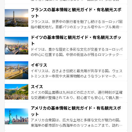
ませてくれるイタリアで、忘れられない旅をしてみよう！
と文化が詰まったヨーロッパ屈指の旅行先だ。多様な地域
なお、新着のイタリア情報は
コンテンツ一覧
を参照してほ
フランスの基本情報と観光ガイド・有名観光スポ
文化が根付くこの国では、情熱的なフラメンコ、熱気あふ
しい。
れる闘牛、そして美味しいタパスが生活の一部となってい
ット
る。首都マドリードの洗練された雰囲気や、バルセロナの
フランスは、世界中の旅行者を魅了し続けるヨーロッパ屈
アートに溢れた街角から、地方では古代ローマ遺跡や中世
指の観光地だ。首都パリのエッフェル塔やルーブル美術館
の城塞都市、穏やかなビーチリゾートまで多彩な表情を見
といった象徴的なスポットから、田舎町の古風な美しさま
せる。地方によって風土や気候が異なるスペインはその個
ドイツの基本情報と観光ガイド・有名観光スポッ
で、幅広い魅力が詰まっている。華麗な宮殿、歴史的な大
性で訪れる人を魅了する。 なお、新着のスペイン情報は
コ
聖堂、美しいビーチ、そして豊かな自然が、訪れる者を心
ト
ンテンツ一覧
を参照してほしい。
から魅了する。また、フランスは美食の国としても知ら
ドイツは、豊かな歴史と多彩な文化が交差するヨーロッパ
れ、フランス料理はユネスコ無形文化遺産にも登録されて
の中心に位置する国。中世の街並みが残るロマンチック街
いる。シャンパンの発祥地であるランス、プロヴァンスの
道から、未来を先取りするようなモダンな都市まで多様な
香り高いラベンダー畑など、多彩な楽しみ方が可能だ。さ
イギリス
顔を持つこの国は、どこを歩いても飽きることがない。ベ
らに、パリ以外の地域にも魅力が溢れており、どの街角に
ルリンの文化的活気、バイエルン州のアルプスの絶景、そ
イギリスは、古きよき伝統と最先端が共存する国。ウェス
も豊かな歴史と文化が息づいている。パリ以外の個性あふ
してライン川沿いのワイン畑といった風景は必見。ビール
トミンスター寺院や大英博物館のようなランドマーク、歴
れる地方に足を運ぶとそれぞれで全く異なる文化を体験で
とソーセージを味わいながら地元の人と過ごす楽しい時間
史ある大学都市、美しい丘陵地帯や牧歌的な風景など、エ
きるだろう。 なお、新着のフランス情報は
コンテンツ一覧
スイス
は、お酒好きな人にはぜひ体験してほしい。 なお、新着の
リアごとに異なる魅力がある。また、優雅なアフタヌーン
を参照してほしい。
ドイツ情報は
コンテンツ一覧
を参照してほしい。
ティー、ビール好きにはたまらない英国パブ、サッカー観
スイスの国土面積は九州ほどの広さだが、運行時刻が正確
戦など、本場だからこそできる体験も豊富。イギリスを旅
な交通網が整備されており、初心者でも安心して個人旅行
して楽しみつくそう。 なお、新着のイギリス情報は
コンテ
を楽しめる。日本同様に時刻表どおりの旅が可能だ。中世
アメリカの基本情報と観光ガイド・有名観光スポ
ンツ一覧
を参照してほしい。
の建物がそのまま残る町や、スイスならではのユニークな
博物館もあり、アルプス観光だけでなく町歩きも満喫する
ット
ことができる。国民の所得が高いため物価も高いが、旅行
アメリカ合衆国は、広大な土地と多様な文化が魅力の国。
者向けの交通パス提供のサービスもあり、うまく活用すれ
東海岸の都市部から西海岸のカリフォルニアまで、訪れる
ば市内交通費無料で観光を楽しむこともできる。 なお、新
場所ごとに異なる風景と体験が待っている。ニューヨーク