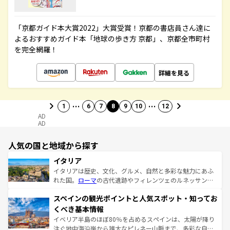
「京都ガイド本大賞2022」大賞受賞！京都の書店員さん達に
よるおすすめガイド本「地球の歩き方 京都」、京都全市町村
を完全網羅！
詳細を見る
…
…
1
6
7
8
9
10
12
AD
AD
人気の国と地域から探す
イタリア
イタリアは歴史、文化、グルメ、自然と多彩な魅力にあふ
れた国。
ローマ
の古代遺跡やフィレンツェのルネッサンス
美術、ヴェネツィアの運河など、歴史あるスポットはもち
スペインの観光ポイントと人気スポット・知ってお
ろん、トスカーナの美しい田園風景やアマルフィ海岸の絶
景など、自然景観も見逃せない。観光の合間には、本場の
くべき基本情報
ピザやパスタなど、絶品のイタリア料理を堪能することも
イベリア半島のほぼ80％を占めるスペインは、太陽が降り
できる。朝目覚めてから夜眠るまで、すべての瞬間を楽し
注ぐ地中海沿岸から雄大なピレネー山脈まで、多彩な自然