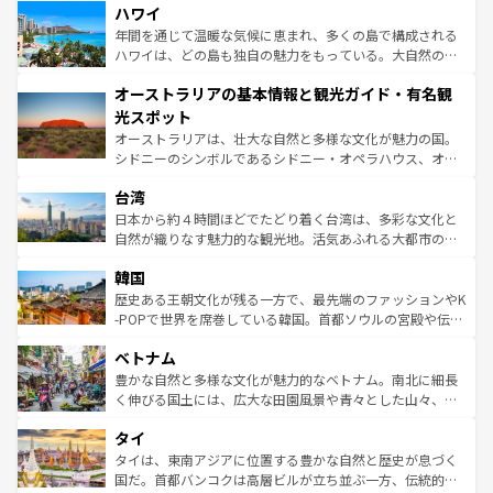
着のスイス情報は
コンテンツ一覧
を参照してほしい。
ハワイ
のような巨大都市は、観光、ショッピング、エンターテイ
ンメントが詰まった刺激的なスポットだ。一方、アメリカ
年間を通じて温暖な気候に恵まれ、多くの島で構成される
西部には大自然が広がり、グランドキャニオンやイエロー
ハワイは、どの島も独自の魅力をもっている。大自然の神
ストーン国立公園といった絶景が堪能できる。さらに、南
秘を感じたいなら、火山が生み出した壮大な景観を誇るハ
オーストラリアの基本情報と観光ガイド・有名観
部のニューオーリンズでは、音楽と美食が融合した独特の
ワイ島は見逃せない。また、定番の観光地といえばオアフ
文化が魅力。旅行者はアメリカの各地域で異なる魅力を楽
島だが、静かな自然を求めるならマウイ島やカウアイ島が
光スポット
しみながら、その多様性と豊かな歴史を感じることができ
おすすめ。エメラルドグリーンに輝く海をはじめ、豊かな
オーストラリアは、壮大な自然と多様な文化が魅力の国。
るだろう。車でのロードトリップや列車の旅も、アメリカ
文化や歴史が息づいている。「アロハスピリット」と呼ば
シドニーのシンボルであるシドニー・オペラハウス、オー
ならではの贅沢な旅のスタイルだ。 なお、新着のアメリカ
れるおもてなしの心で訪れる人々を迎えてくれるハワイの
ストラリア東海岸北部に広がる大サンゴ礁地帯グレートバ
情報は
コンテンツ一覧
を参照してほしい。
人々、おいしいローカルフードやハワイアンミュージッ
台湾
リアリーフや大陸中央部にそびえるウルル（エアーズロッ
ク、伝統的なフラダンスなど、すべてがハワイの魅力を彩
ク）、タスマニアの美しい原生林やケアンズの熱帯雨林な
日本から約４時間ほどでたどり着く台湾は、多彩な文化と
っている。訪れるたびに新しい発見と感動が待っているハ
ど、見どころがたくさん。また、カフェやワイン、オージ
自然が織りなす魅力的な観光地。活気あふれる大都市の台
ワイを、存分に味わってほしい。 なお、新着のハワイ情報
ービーフなどの食文化も豊かで、美味しいものであふれて
北やノスタルジックな町並みが人気な九份（ジォウフェ
は
コンテンツ一覧
を参照してほしい。
韓国
いる。アクティビティも充実しており、サーフィンやダイ
ン）、静ひつな山岳地帯である台湾東部など、都市の喧騒
ビング、ハイキングなど、アウトドア好きにはたまらな
と山間の静けさが共存しており、訪れる人に新しい発見と
歴史ある王朝文化が残る一方で、最先端のファッションやK
い。オーストラリアの多彩な魅力を存分に味わいつくそ
驚きをもたらしてくれる。また、奥深い台湾の食文化も魅
-POPで世界を席巻している韓国。首都ソウルの宮殿や伝統
う。 なお、新着のオーストラリア情報は
コンテンツ一覧
を
力で、夜市などの屋台グルメから高級料理、ヘルシーで美
家屋が並ぶエリアでは韓国の歴史と文化に浸ることがで
参照してほしい。
ベトナム
容にもいいと評判のスイーツなど、バラエティ豊かな料理
き、地方に足を延ばせば四季折々の自然美を楽しむことが
が味わえる。 なお、新着の台湾情報は
コンテンツ一覧
を参
できる。そして、キムチや焼肉、絶品のストリートフード
豊かな自然と多様な文化が魅力的なベトナム。南北に細長
照してほしい。
まで、さまざまな韓国料理が待っている。夜には、韓国な
く伸びる国土には、広大な田園風景や青々とした山々、世
らではのナイトライフも堪能できる。あたたかいホスピタ
界遺産に登録された壮大な自然景観が点在し、都市部では
タイ
リティに包まれながら、韓国の多彩な魅力を心ゆくまで味
急速な発展と共に伝統が息づく。ハノイの古い町並みやホ
わってみてほしい。 なお、新着の韓国情報は
コンテンツ一
ーチミン市のフランス統治時代の建物も、独特の雰囲気を
タイは、東南アジアに位置する豊かな自然と歴史が息づく
覧
を参照してほしい。
醸し出している。また、バラエティの豊かさとおいしさで
国だ。首都バンコクは高層ビルが立ち並ぶ一方、伝統的な