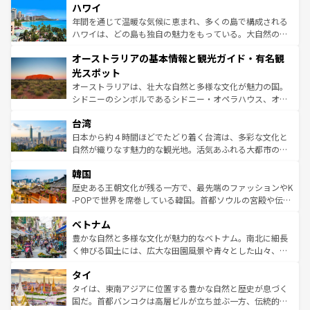
着のスイス情報は
コンテンツ一覧
を参照してほしい。
ハワイ
のような巨大都市は、観光、ショッピング、エンターテイ
ンメントが詰まった刺激的なスポットだ。一方、アメリカ
年間を通じて温暖な気候に恵まれ、多くの島で構成される
西部には大自然が広がり、グランドキャニオンやイエロー
ハワイは、どの島も独自の魅力をもっている。大自然の神
ストーン国立公園といった絶景が堪能できる。さらに、南
秘を感じたいなら、火山が生み出した壮大な景観を誇るハ
オーストラリアの基本情報と観光ガイド・有名観
部のニューオーリンズでは、音楽と美食が融合した独特の
ワイ島は見逃せない。また、定番の観光地といえばオアフ
文化が魅力。旅行者はアメリカの各地域で異なる魅力を楽
島だが、静かな自然を求めるならマウイ島やカウアイ島が
光スポット
しみながら、その多様性と豊かな歴史を感じることができ
おすすめ。エメラルドグリーンに輝く海をはじめ、豊かな
オーストラリアは、壮大な自然と多様な文化が魅力の国。
るだろう。車でのロードトリップや列車の旅も、アメリカ
文化や歴史が息づいている。「アロハスピリット」と呼ば
シドニーのシンボルであるシドニー・オペラハウス、オー
ならではの贅沢な旅のスタイルだ。 なお、新着のアメリカ
れるおもてなしの心で訪れる人々を迎えてくれるハワイの
ストラリア東海岸北部に広がる大サンゴ礁地帯グレートバ
情報は
コンテンツ一覧
を参照してほしい。
人々、おいしいローカルフードやハワイアンミュージッ
台湾
リアリーフや大陸中央部にそびえるウルル（エアーズロッ
ク、伝統的なフラダンスなど、すべてがハワイの魅力を彩
ク）、タスマニアの美しい原生林やケアンズの熱帯雨林な
日本から約４時間ほどでたどり着く台湾は、多彩な文化と
っている。訪れるたびに新しい発見と感動が待っているハ
ど、見どころがたくさん。また、カフェやワイン、オージ
自然が織りなす魅力的な観光地。活気あふれる大都市の台
ワイを、存分に味わってほしい。 なお、新着のハワイ情報
ービーフなどの食文化も豊かで、美味しいものであふれて
北やノスタルジックな町並みが人気な九份（ジォウフェ
は
コンテンツ一覧
を参照してほしい。
韓国
いる。アクティビティも充実しており、サーフィンやダイ
ン）、静ひつな山岳地帯である台湾東部など、都市の喧騒
ビング、ハイキングなど、アウトドア好きにはたまらな
と山間の静けさが共存しており、訪れる人に新しい発見と
歴史ある王朝文化が残る一方で、最先端のファッションやK
い。オーストラリアの多彩な魅力を存分に味わいつくそ
驚きをもたらしてくれる。また、奥深い台湾の食文化も魅
-POPで世界を席巻している韓国。首都ソウルの宮殿や伝統
う。 なお、新着のオーストラリア情報は
コンテンツ一覧
を
力で、夜市などの屋台グルメから高級料理、ヘルシーで美
家屋が並ぶエリアでは韓国の歴史と文化に浸ることがで
参照してほしい。
ベトナム
容にもいいと評判のスイーツなど、バラエティ豊かな料理
き、地方に足を延ばせば四季折々の自然美を楽しむことが
が味わえる。 なお、新着の台湾情報は
コンテンツ一覧
を参
できる。そして、キムチや焼肉、絶品のストリートフード
豊かな自然と多様な文化が魅力的なベトナム。南北に細長
照してほしい。
まで、さまざまな韓国料理が待っている。夜には、韓国な
く伸びる国土には、広大な田園風景や青々とした山々、世
らではのナイトライフも堪能できる。あたたかいホスピタ
界遺産に登録された壮大な自然景観が点在し、都市部では
タイ
リティに包まれながら、韓国の多彩な魅力を心ゆくまで味
急速な発展と共に伝統が息づく。ハノイの古い町並みやホ
わってみてほしい。 なお、新着の韓国情報は
コンテンツ一
ーチミン市のフランス統治時代の建物も、独特の雰囲気を
タイは、東南アジアに位置する豊かな自然と歴史が息づく
覧
を参照してほしい。
醸し出している。また、バラエティの豊かさとおいしさで
国だ。首都バンコクは高層ビルが立ち並ぶ一方、伝統的な