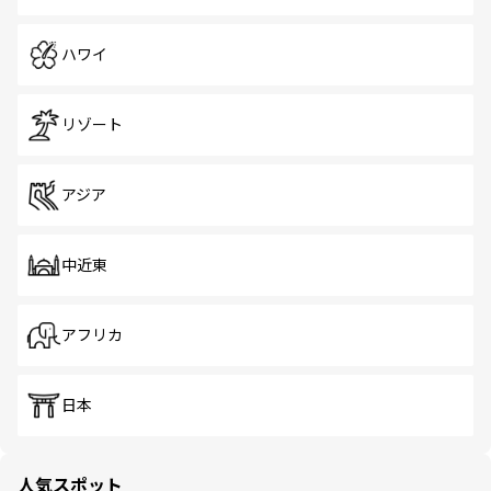
ハワイ
リゾート
アジア
中近東
アフリカ
日本
人気スポット