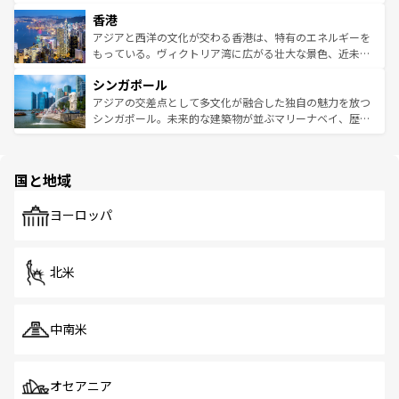
世界中の食通を魅了してやまないベトナム料理も魅力のひ
寺院や市場がいたるところに点在し、古きよき文化と現代
香港
とつ。フォーやバインミー、ベトナムコーヒーなどは、ぜ
の活気が交差している。北部ではチェンマイなどの山岳地
ひ現地で味わいたい。どの地域を訪れてもあたたかい人々
帯で自然と触れ合い、南部ではプーケットやクラビの美し
アジアと西洋の文化が交わる香港は、特有のエネルギーを
が旅行者を迎えてくれるので、きっと忘れられない旅にな
いビーチでリゾート気分を楽しむことができる。タイ料理
もっている。ヴィクトリア湾に広がる壮大な景色、近未来
るはずだ。 なお、新着のベトナム情報は
コンテンツ一覧
を
は世界的に有名で、屋台から高級レストランまで味覚を刺
的なアートスポット、そして歴史と現代が融合した町並
参照してほしい。
シンガポール
激する。気候は一年中温暖で、どの季節にも異なる楽しみ
み、どこを訪れても感動するはず。観光スポットが密集し
が待っている。親しみやすいタイの人々、仏教を中心とし
ており、効率よく見どころを回れるのも魅力。息をのむよ
アジアの交差点として多文化が融合した独自の魅力を放つ
た文化、そして多様な観光資源が、訪れる旅人を魅了し続
うな絶景から文化的な体験まで、香港を存分に楽しみ尽く
シンガポール。未来的な建築物が並ぶマリーナベイ、歴史
ける。 なお、新着のタイ情報は
コンテンツ一覧
を参照して
そう。 なお、新着の香港情報は
コンテンツ一覧
を参照して
と伝統を感じられるエスニックタウン、多数の緑豊かな公
ほしい。
ほしい。
園や自然保護区など、自然が調和した近代的な景観と文化
の多様性あふれるカラフルな町は、どこを歩いても新しい
国と地域
発見がある。さらに、治安のよさや充実した公共交通機関
も、旅行者にとっては魅力的なポイント。グルメも豊富
で、ホーカーズは地元の風情を楽しめる外せないスポット
ヨーロッパ
だ。訪れる人を飽きさせないシンガポールで、多様な魅力
を体感しよう。 なお、新着のシンガポール情報は
コンテン
ツ一覧
を参照してほしい。
北米
中南米
オセアニア