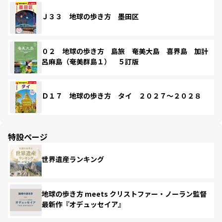
Ｊ３３ 地球の歩き方 墨田区
０２ 地球の歩き方 島旅 奄美大島 喜界島 加計
呂麻島（奄美群島１） ５訂版
Ｄ１７ 地球の歩き方 タイ ２０２７～２０２８
特設ページ
世界遺産ランキング
地球の歩き方 meets クリストファー・ノーラン監督
最新作『オデュッセイア』