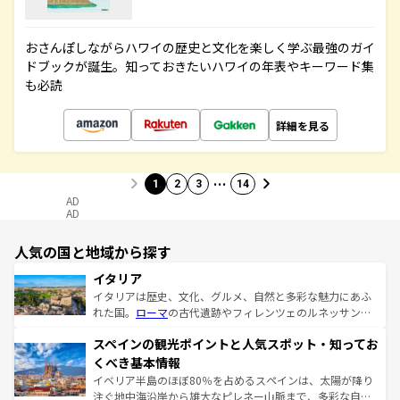
おさんぽしながらハワイの歴史と文化を楽しく学ぶ最強のガイ
ドブックが誕生。知っておきたいハワイの年表やキーワード集
も必読
詳細を見る
…
1
2
3
14
AD
AD
人気の国と地域から探す
イタリア
イタリアは歴史、文化、グルメ、自然と多彩な魅力にあふ
れた国。
ローマ
の古代遺跡やフィレンツェのルネッサンス
美術、ヴェネツィアの運河など、歴史あるスポットはもち
スペインの観光ポイントと人気スポット・知ってお
ろん、トスカーナの美しい田園風景やアマルフィ海岸の絶
景など、自然景観も見逃せない。観光の合間には、本場の
くべき基本情報
ピザやパスタなど、絶品のイタリア料理を堪能することも
イベリア半島のほぼ80％を占めるスペインは、太陽が降り
できる。朝目覚めてから夜眠るまで、すべての瞬間を楽し
注ぐ地中海沿岸から雄大なピレネー山脈まで、多彩な自然