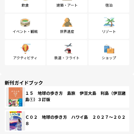
飲食
建築・アート
宿泊
イベント・観戦
世界遺産
リゾート
アクティビティ
鉄道・フライト
ショップ
新刊ガイドブック
１５ 地球の歩き方 島旅 伊豆大島 利島（伊豆諸
島①）３訂版
Ｃ０２ 地球の歩き方 ハワイ島 ２０２７～２０２
８