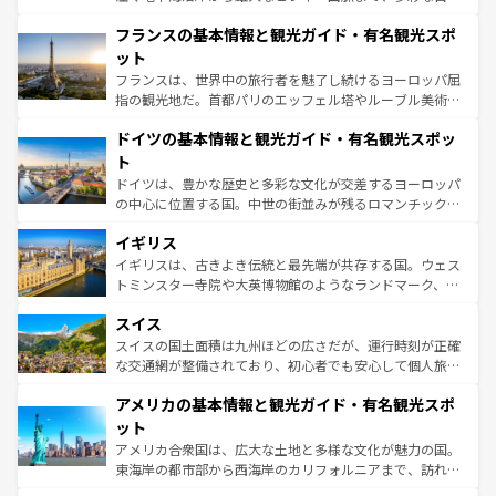
ませてくれるイタリアで、忘れられない旅をしてみよう！
と文化が詰まったヨーロッパ屈指の旅行先だ。多様な地域
なお、新着のイタリア情報は
コンテンツ一覧
を参照してほ
フランスの基本情報と観光ガイド・有名観光スポ
文化が根付くこの国では、情熱的なフラメンコ、熱気あふ
しい。
れる闘牛、そして美味しいタパスが生活の一部となってい
ット
る。首都マドリードの洗練された雰囲気や、バルセロナの
フランスは、世界中の旅行者を魅了し続けるヨーロッパ屈
アートに溢れた街角から、地方では古代ローマ遺跡や中世
指の観光地だ。首都パリのエッフェル塔やルーブル美術館
の城塞都市、穏やかなビーチリゾートまで多彩な表情を見
といった象徴的なスポットから、田舎町の古風な美しさま
せる。地方によって風土や気候が異なるスペインはその個
ドイツの基本情報と観光ガイド・有名観光スポッ
で、幅広い魅力が詰まっている。華麗な宮殿、歴史的な大
性で訪れる人を魅了する。 なお、新着のスペイン情報は
コ
聖堂、美しいビーチ、そして豊かな自然が、訪れる者を心
ト
ンテンツ一覧
を参照してほしい。
から魅了する。また、フランスは美食の国としても知ら
ドイツは、豊かな歴史と多彩な文化が交差するヨーロッパ
れ、フランス料理はユネスコ無形文化遺産にも登録されて
の中心に位置する国。中世の街並みが残るロマンチック街
いる。シャンパンの発祥地であるランス、プロヴァンスの
道から、未来を先取りするようなモダンな都市まで多様な
香り高いラベンダー畑など、多彩な楽しみ方が可能だ。さ
イギリス
顔を持つこの国は、どこを歩いても飽きることがない。ベ
らに、パリ以外の地域にも魅力が溢れており、どの街角に
ルリンの文化的活気、バイエルン州のアルプスの絶景、そ
イギリスは、古きよき伝統と最先端が共存する国。ウェス
も豊かな歴史と文化が息づいている。パリ以外の個性あふ
してライン川沿いのワイン畑といった風景は必見。ビール
トミンスター寺院や大英博物館のようなランドマーク、歴
れる地方に足を運ぶとそれぞれで全く異なる文化を体験で
とソーセージを味わいながら地元の人と過ごす楽しい時間
史ある大学都市、美しい丘陵地帯や牧歌的な風景など、エ
きるだろう。 なお、新着のフランス情報は
コンテンツ一覧
スイス
は、お酒好きな人にはぜひ体験してほしい。 なお、新着の
リアごとに異なる魅力がある。また、優雅なアフタヌーン
を参照してほしい。
ドイツ情報は
コンテンツ一覧
を参照してほしい。
ティー、ビール好きにはたまらない英国パブ、サッカー観
スイスの国土面積は九州ほどの広さだが、運行時刻が正確
戦など、本場だからこそできる体験も豊富。イギリスを旅
な交通網が整備されており、初心者でも安心して個人旅行
して楽しみつくそう。 なお、新着のイギリス情報は
コンテ
を楽しめる。日本同様に時刻表どおりの旅が可能だ。中世
アメリカの基本情報と観光ガイド・有名観光スポ
ンツ一覧
を参照してほしい。
の建物がそのまま残る町や、スイスならではのユニークな
博物館もあり、アルプス観光だけでなく町歩きも満喫する
ット
ことができる。国民の所得が高いため物価も高いが、旅行
アメリカ合衆国は、広大な土地と多様な文化が魅力の国。
者向けの交通パス提供のサービスもあり、うまく活用すれ
東海岸の都市部から西海岸のカリフォルニアまで、訪れる
ば市内交通費無料で観光を楽しむこともできる。 なお、新
場所ごとに異なる風景と体験が待っている。ニューヨーク