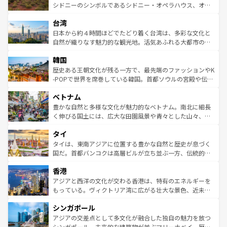
しみながら、その多様性と豊かな歴史を感じることができ
おすすめ。エメラルドグリーンに輝く海をはじめ、豊かな
シドニーのシンボルであるシドニー・オペラハウス、オー
るだろう。車でのロードトリップや列車の旅も、アメリカ
文化や歴史が息づいている。「アロハスピリット」と呼ば
ストラリア東海岸北部に広がる大サンゴ礁地帯グレートバ
ならではの贅沢な旅のスタイルだ。 なお、新着のアメリカ
台湾
れるおもてなしの心で訪れる人々を迎えてくれるハワイの
リアリーフや大陸中央部にそびえるウルル（エアーズロッ
情報は
コンテンツ一覧
を参照してほしい。
人々、おいしいローカルフードやハワイアンミュージッ
ク）、タスマニアの美しい原生林やケアンズの熱帯雨林な
日本から約４時間ほどでたどり着く台湾は、多彩な文化と
ク、伝統的なフラダンスなど、すべてがハワイの魅力を彩
ど、見どころがたくさん。また、カフェやワイン、オージ
自然が織りなす魅力的な観光地。活気あふれる大都市の台
っている。訪れるたびに新しい発見と感動が待っているハ
ービーフなどの食文化も豊かで、美味しいものであふれて
北やノスタルジックな町並みが人気な九份（ジォウフェ
ワイを、存分に味わってほしい。 なお、新着のハワイ情報
韓国
いる。アクティビティも充実しており、サーフィンやダイ
ン）、静ひつな山岳地帯である台湾東部など、都市の喧騒
は
コンテンツ一覧
を参照してほしい。
ビング、ハイキングなど、アウトドア好きにはたまらな
と山間の静けさが共存しており、訪れる人に新しい発見と
歴史ある王朝文化が残る一方で、最先端のファッションやK
い。オーストラリアの多彩な魅力を存分に味わいつくそ
驚きをもたらしてくれる。また、奥深い台湾の食文化も魅
-POPで世界を席巻している韓国。首都ソウルの宮殿や伝統
う。 なお、新着のオーストラリア情報は
コンテンツ一覧
を
力で、夜市などの屋台グルメから高級料理、ヘルシーで美
家屋が並ぶエリアでは韓国の歴史と文化に浸ることがで
参照してほしい。
ベトナム
容にもいいと評判のスイーツなど、バラエティ豊かな料理
き、地方に足を延ばせば四季折々の自然美を楽しむことが
が味わえる。 なお、新着の台湾情報は
コンテンツ一覧
を参
できる。そして、キムチや焼肉、絶品のストリートフード
豊かな自然と多様な文化が魅力的なベトナム。南北に細長
照してほしい。
まで、さまざまな韓国料理が待っている。夜には、韓国な
く伸びる国土には、広大な田園風景や青々とした山々、世
らではのナイトライフも堪能できる。あたたかいホスピタ
界遺産に登録された壮大な自然景観が点在し、都市部では
タイ
リティに包まれながら、韓国の多彩な魅力を心ゆくまで味
急速な発展と共に伝統が息づく。ハノイの古い町並みやホ
わってみてほしい。 なお、新着の韓国情報は
コンテンツ一
ーチミン市のフランス統治時代の建物も、独特の雰囲気を
タイは、東南アジアに位置する豊かな自然と歴史が息づく
覧
を参照してほしい。
醸し出している。また、バラエティの豊かさとおいしさで
国だ。首都バンコクは高層ビルが立ち並ぶ一方、伝統的な
世界中の食通を魅了してやまないベトナム料理も魅力のひ
寺院や市場がいたるところに点在し、古きよき文化と現代
香港
とつ。フォーやバインミー、ベトナムコーヒーなどは、ぜ
の活気が交差している。北部ではチェンマイなどの山岳地
ひ現地で味わいたい。どの地域を訪れてもあたたかい人々
帯で自然と触れ合い、南部ではプーケットやクラビの美し
アジアと西洋の文化が交わる香港は、特有のエネルギーを
が旅行者を迎えてくれるので、きっと忘れられない旅にな
いビーチでリゾート気分を楽しむことができる。タイ料理
もっている。ヴィクトリア湾に広がる壮大な景色、近未来
るはずだ。 なお、新着のベトナム情報は
コンテンツ一覧
を
は世界的に有名で、屋台から高級レストランまで味覚を刺
的なアートスポット、そして歴史と現代が融合した町並
参照してほしい。
シンガポール
激する。気候は一年中温暖で、どの季節にも異なる楽しみ
み、どこを訪れても感動するはず。観光スポットが密集し
が待っている。親しみやすいタイの人々、仏教を中心とし
ており、効率よく見どころを回れるのも魅力。息をのむよ
アジアの交差点として多文化が融合した独自の魅力を放つ
た文化、そして多様な観光資源が、訪れる旅人を魅了し続
うな絶景から文化的な体験まで、香港を存分に楽しみ尽く
シンガポール。未来的な建築物が並ぶマリーナベイ、歴史