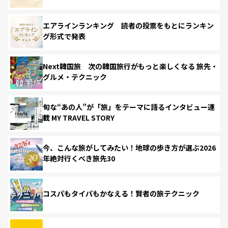
エアラインランキング 読者の投票をもとにランキン
グ形式で発表
Next韓国旅 次の韓国旅行がもっと楽しくなる 旅先・
グルメ・テクニック
旬な“あの人”が「旅」をテーマに語るインタビュー連
載 MY TRAVEL STORY
今、こんな旅がしてみたい！地球の歩き方が選ぶ2026
年絶対行くべき旅先30
コスパもタイパもかなえる！賢者の旅テクニック