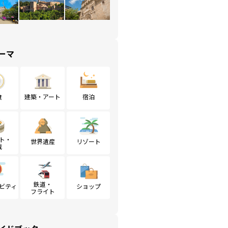
ーマ
食
建築・アート
宿泊
ト・
世界遺産
リゾート
戦
鉄道・
ビティ
ショップ
フライト