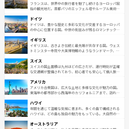
しい。
る。首都マドリードの洗練された雰囲気や、バルセロナの
フランスは、世界中の旅行者を魅了し続けるヨーロッパ屈
アートに溢れた街角から、地方では古代ローマ遺跡や中世
指の観光地だ。首都パリのエッフェル塔やルーブル美術館
の城塞都市、穏やかなビーチリゾートまで多彩な表情を見
といった象徴的なスポットから、田舎町の古風な美しさま
せる。地方によって風土や気候が異なるスペインはその個
ドイツ
で、幅広い魅力が詰まっている。華麗な宮殿、歴史的な大
性で訪れる人を魅了する。 なお、新着のスペイン情報は
コ
聖堂、美しいビーチ、そして豊かな自然が、訪れる者を心
ドイツは、豊かな歴史と多彩な文化が交差するヨーロッパ
ンテンツ一覧
を参照してほしい。
から魅了する。また、フランスは美食の国としても知ら
の中心に位置する国。中世の街並みが残るロマンチック街
れ、フランス料理はユネスコ無形文化遺産にも登録されて
道から、未来を先取りするようなモダンな都市まで多様な
イギリス
いる。シャンパンの発祥地であるランス、プロヴァンスの
顔を持つこの国は、どこを歩いても飽きることがない。ベ
香り高いラベンダー畑など、多彩な楽しみ方が可能だ。さ
ルリンの文化的活気、バイエルン州のアルプスの絶景、そ
イギリスは、古きよき伝統と最先端が共存する国。ウェス
らに、パリ以外の地域にも魅力が溢れており、どの街角に
してライン川沿いのワイン畑といった風景は必見。ビール
トミンスター寺院や大英博物館のようなランドマーク、歴
も豊かな歴史と文化が息づいている。パリ以外の個性あふ
とソーセージを味わいながら地元の人と過ごす楽しい時間
史ある大学都市、美しい丘陵地帯や牧歌的な風景など、エ
れる地方に足を運ぶとそれぞれで全く異なる文化を体験で
スイス
は、お酒好きな人にはぜひ体験してほしい。 なお、新着の
リアごとに異なる魅力がある。また、優雅なアフタヌーン
きるだろう。 なお、新着のフランス情報は
コンテンツ一覧
ドイツ情報は
コンテンツ一覧
を参照してほしい。
ティー、ビール好きにはたまらない英国パブ、サッカー観
スイスの国土面積は九州ほどの広さだが、運行時刻が正確
を参照してほしい。
戦など、本場だからこそできる体験も豊富。イギリスを旅
な交通網が整備されており、初心者でも安心して個人旅行
して楽しみつくそう。 なお、新着のイギリス情報は
コンテ
を楽しめる。日本同様に時刻表どおりの旅が可能だ。中世
アメリカ
ンツ一覧
を参照してほしい。
の建物がそのまま残る町や、スイスならではのユニークな
博物館もあり、アルプス観光だけでなく町歩きも満喫する
アメリカ合衆国は、広大な土地と多様な文化が魅力の国。
ことができる。国民の所得が高いため物価も高いが、旅行
東海岸の都市部から西海岸のカリフォルニアまで、訪れる
者向けの交通パス提供のサービスもあり、うまく活用すれ
場所ごとに異なる風景と体験が待っている。ニューヨーク
ハワイ
ば市内交通費無料で観光を楽しむこともできる。 なお、新
のような巨大都市は、観光、ショッピング、エンターテイ
着のスイス情報は
コンテンツ一覧
を参照してほしい。
ンメントが詰まった刺激的なスポットだ。一方、アメリカ
年間を通じて温暖な気候に恵まれ、多くの島で構成される
西部には大自然が広がり、グランドキャニオンやイエロー
ハワイは、どの島も独自の魅力をもっている。大自然の神
ストーン国立公園といった絶景が堪能できる。さらに、南
秘を感じたいなら、火山が生み出した壮大な景観を誇るハ
オーストラリア
部のニューオーリンズでは、音楽と美食が融合した独特の
ワイ島は見逃せない。また、定番の観光地といえばオアフ
文化が魅力。旅行者はアメリカの各地域で異なる魅力を楽