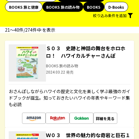
BOOKS 旅と健康
BOOKS 旅の読み物
BOOKS
D-Books
絞り込み条件を追加
21〜40件/274件中 を表示
Ｓ０３ 史跡と神話の舞台をホロホ
ロ！ ハワイカルチャーさんぽ
BOOKS 旅の読み物
2024.03.22 発売
おさんぽしながらハワイの歴史と文化を楽しく学ぶ最強のガイ
ドブックが誕生。知っておきたいハワイの年表やキーワード集
も必読
詳細を見る
Ｗ０３ 世界の魅力的な奇岩と巨石１