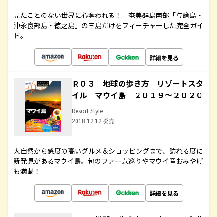
見たことのない世界に心奪われる！ 奄美群島南部「与論島・
沖永良部島・徳之島」の三島だけをフィーチャーした完全ガイ
ド。
詳細を見る
Ｒ０３ 地球の歩き方 リゾートスタ
イル マウイ島 ２０１９～２０２０
Resort Style
2018.12.12 発売
大自然から感度の高いグルメ＆ショッピングまで、訪れる度に
新発見があるマウイ島。旬のファーム巡りやマウイ産おみやげ
も満載！
詳細を見る