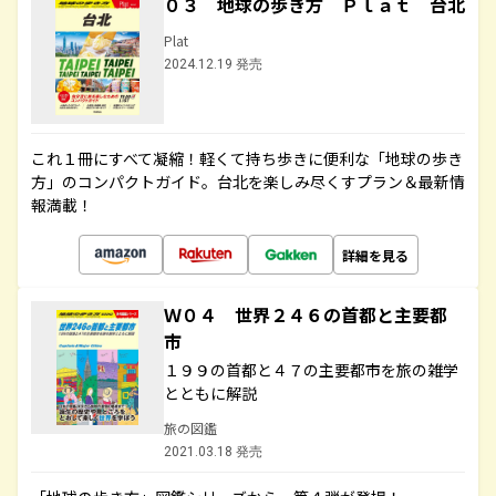
０３ 地球の歩き方 Ｐｌａｔ 台北
Plat
2024.12.19 発売
これ１冊にすべて凝縮！軽くて持ち歩きに便利な「地球の歩き
方」のコンパクトガイド。台北を楽しみ尽くすプラン＆最新情
報満載！
詳細を見る
Ｗ０４ 世界２４６の首都と主要都
市
１９９の首都と４７の主要都市を旅の雑学
とともに解説
旅の図鑑
2021.03.18 発売