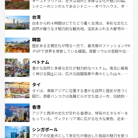
島だが、静かな自然を求めるならマウイ島やカウアイ島が
オーストラリアは、壮大な自然と多様な文化が魅力の国。
しみながら、その多様性と豊かな歴史を感じることができ
おすすめ。エメラルドグリーンに輝く海をはじめ、豊かな
シドニーのシンボルであるシドニー・オペラハウス、オー
るだろう。車でのロードトリップや列車の旅も、アメリカ
文化や歴史が息づいている。「アロハスピリット」と呼ば
ストラリア東海岸北部に広がる大サンゴ礁地帯グレートバ
ならではの贅沢な旅のスタイルだ。 なお、新着のアメリカ
台湾
れるおもてなしの心で訪れる人々を迎えてくれるハワイの
リアリーフや大陸中央部にそびえるウルル（エアーズロッ
情報は
コンテンツ一覧
を参照してほしい。
人々、おいしいローカルフードやハワイアンミュージッ
ク）、タスマニアの美しい原生林やケアンズの熱帯雨林な
日本から約４時間ほどでたどり着く台湾は、多彩な文化と
ク、伝統的なフラダンスなど、すべてがハワイの魅力を彩
ど、見どころがたくさん。また、カフェやワイン、オージ
自然が織りなす魅力的な観光地。活気あふれる大都市の台
っている。訪れるたびに新しい発見と感動が待っているハ
ービーフなどの食文化も豊かで、美味しいものであふれて
北やノスタルジックな町並みが人気な九份（ジォウフェ
ワイを、存分に味わってほしい。 なお、新着のハワイ情報
韓国
いる。アクティビティも充実しており、サーフィンやダイ
ン）、静ひつな山岳地帯である台湾東部など、都市の喧騒
は
コンテンツ一覧
を参照してほしい。
ビング、ハイキングなど、アウトドア好きにはたまらな
と山間の静けさが共存しており、訪れる人に新しい発見と
歴史ある王朝文化が残る一方で、最先端のファッションやK
い。オーストラリアの多彩な魅力を存分に味わいつくそ
驚きをもたらしてくれる。また、奥深い台湾の食文化も魅
-POPで世界を席巻している韓国。首都ソウルの宮殿や伝統
う。 なお、新着のオーストラリア情報は
コンテンツ一覧
を
力で、夜市などの屋台グルメから高級料理、ヘルシーで美
家屋が並ぶエリアでは韓国の歴史と文化に浸ることがで
参照してほしい。
ベトナム
容にもいいと評判のスイーツなど、バラエティ豊かな料理
き、地方に足を延ばせば四季折々の自然美を楽しむことが
が味わえる。 なお、新着の台湾情報は
コンテンツ一覧
を参
できる。そして、キムチや焼肉、絶品のストリートフード
豊かな自然と多様な文化が魅力的なベトナム。南北に細長
照してほしい。
まで、さまざまな韓国料理が待っている。夜には、韓国な
く伸びる国土には、広大な田園風景や青々とした山々、世
らではのナイトライフも堪能できる。あたたかいホスピタ
界遺産に登録された壮大な自然景観が点在し、都市部では
タイ
リティに包まれながら、韓国の多彩な魅力を心ゆくまで味
急速な発展と共に伝統が息づく。ハノイの古い町並みやホ
わってみてほしい。 なお、新着の韓国情報は
コンテンツ一
ーチミン市のフランス統治時代の建物も、独特の雰囲気を
タイは、東南アジアに位置する豊かな自然と歴史が息づく
覧
を参照してほしい。
醸し出している。また、バラエティの豊かさとおいしさで
国だ。首都バンコクは高層ビルが立ち並ぶ一方、伝統的な
世界中の食通を魅了してやまないベトナム料理も魅力のひ
寺院や市場がいたるところに点在し、古きよき文化と現代
香港
とつ。フォーやバインミー、ベトナムコーヒーなどは、ぜ
の活気が交差している。北部ではチェンマイなどの山岳地
ひ現地で味わいたい。どの地域を訪れてもあたたかい人々
帯で自然と触れ合い、南部ではプーケットやクラビの美し
アジアと西洋の文化が交わる香港は、特有のエネルギーを
が旅行者を迎えてくれるので、きっと忘れられない旅にな
いビーチでリゾート気分を楽しむことができる。タイ料理
もっている。ヴィクトリア湾に広がる壮大な景色、近未来
るはずだ。 なお、新着のベトナム情報は
コンテンツ一覧
を
は世界的に有名で、屋台から高級レストランまで味覚を刺
的なアートスポット、そして歴史と現代が融合した町並
参照してほしい。
シンガポール
激する。気候は一年中温暖で、どの季節にも異なる楽しみ
み、どこを訪れても感動するはず。観光スポットが密集し
が待っている。親しみやすいタイの人々、仏教を中心とし
ており、効率よく見どころを回れるのも魅力。息をのむよ
アジアの交差点として多文化が融合した独自の魅力を放つ