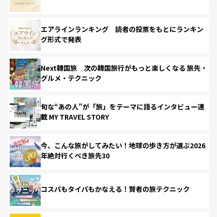
エアラインランキング 読者の投票をもとにランキン
グ形式で発表
Next韓国旅 次の韓国旅行がもっと楽しくなる 旅先・
グルメ・テクニック
旬な“あの人”が「旅」をテーマに語るインタビュー連
載 MY TRAVEL STORY
今、こんな旅がしてみたい！地球の歩き方が選ぶ2026
年絶対行くべき旅先30
コスパもタイパもかなえる！賢者の旅テクニック