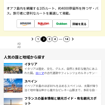
オアフ島内を網羅する105ルート、約4000停留所を持つザ・バ
ス。旅行者に便利なルートを厳選して掲載。
詳細を見る
…
1
2
3
4
14
AD
AD
人気の国と地域から探す
イタリア
イタリアは歴史、文化、グルメ、自然と多彩な魅力にあふ
れた国。
ローマ
の古代遺跡やフィレンツェのルネッサンス
美術、ヴェネツィアの運河など、歴史あるスポットはもち
スペイン
ろん、トスカーナの美しい田園風景やアマルフィ海岸の絶
景など、自然景観も見逃せない。観光の合間には、本場の
イベリア半島のほぼ80％を占めるスペインは、太陽が降り
ピザやパスタなど、絶品のイタリア料理を堪能することも
注ぐ地中海沿岸から雄大なピレネー山脈まで、多彩な自然
できる。朝目覚めてから夜眠るまで、すべての瞬間を楽し
と文化が詰まったヨーロッパ屈指の旅行先だ。多様な地域
フランスの基本情報と観光ガイド・有名観光スポ
ませてくれるイタリアで、忘れられない旅をしてみよう！
文化が根付くこの国では、情熱的なフラメンコ、熱気あふ
なお、新着のイタリア情報は
コンテンツ一覧
を参照してほ
れる闘牛、そして美味しいタパスが生活の一部となってい
ット