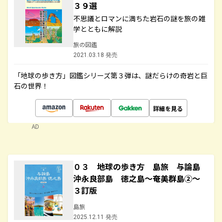
３９選
不思議とロマンに満ちた岩石の謎を旅の雑
学とともに解説
旅の図鑑
2021.03.18 発売
「地球の歩き方」図鑑シリーズ第３弾は、謎だらけの奇岩と巨
石の世界！
詳細を見る
AD
０３ 地球の歩き方 島旅 与論島
沖永良部島 徳之島～奄美群島②～
３訂版
島旅
2025.12.11 発売