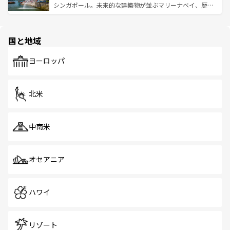
た文化、そして多様な観光資源が、訪れる旅人を魅了し続
うな絶景から文化的な体験まで、香港を存分に楽しみ尽く
シンガポール。未来的な建築物が並ぶマリーナベイ、歴史
ける。 なお、新着のタイ情報は
コンテンツ一覧
を参照して
そう。 なお、新着の香港情報は
コンテンツ一覧
を参照して
と伝統を感じられるエスニックタウン、多数の緑豊かな公
ほしい。
ほしい。
園や自然保護区など、自然が調和した近代的な景観と文化
の多様性あふれるカラフルな町は、どこを歩いても新しい
国と地域
発見がある。さらに、治安のよさや充実した公共交通機関
も、旅行者にとっては魅力的なポイント。グルメも豊富
で、ホーカーズは地元の風情を楽しめる外せないスポット
ヨーロッパ
だ。訪れる人を飽きさせないシンガポールで、多様な魅力
を体感しよう。 なお、新着のシンガポール情報は
コンテン
ツ一覧
を参照してほしい。
北米
中南米
オセアニア
ハワイ
リゾート