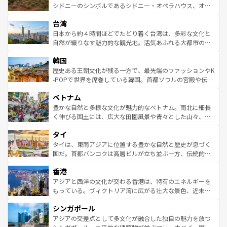
しみながら、その多様性と豊かな歴史を感じることができ
おすすめ。エメラルドグリーンに輝く海をはじめ、豊かな
シドニーのシンボルであるシドニー・オペラハウス、オー
るだろう。車でのロードトリップや列車の旅も、アメリカ
文化や歴史が息づいている。「アロハスピリット」と呼ば
ストラリア東海岸北部に広がる大サンゴ礁地帯グレートバ
ならではの贅沢な旅のスタイルだ。 なお、新着のアメリカ
台湾
れるおもてなしの心で訪れる人々を迎えてくれるハワイの
リアリーフや大陸中央部にそびえるウルル（エアーズロッ
情報は
コンテンツ一覧
を参照してほしい。
人々、おいしいローカルフードやハワイアンミュージッ
ク）、タスマニアの美しい原生林やケアンズの熱帯雨林な
日本から約４時間ほどでたどり着く台湾は、多彩な文化と
ク、伝統的なフラダンスなど、すべてがハワイの魅力を彩
ど、見どころがたくさん。また、カフェやワイン、オージ
自然が織りなす魅力的な観光地。活気あふれる大都市の台
っている。訪れるたびに新しい発見と感動が待っているハ
ービーフなどの食文化も豊かで、美味しいものであふれて
北やノスタルジックな町並みが人気な九份（ジォウフェ
ワイを、存分に味わってほしい。 なお、新着のハワイ情報
韓国
いる。アクティビティも充実しており、サーフィンやダイ
ン）、静ひつな山岳地帯である台湾東部など、都市の喧騒
は
コンテンツ一覧
を参照してほしい。
ビング、ハイキングなど、アウトドア好きにはたまらな
と山間の静けさが共存しており、訪れる人に新しい発見と
歴史ある王朝文化が残る一方で、最先端のファッションやK
い。オーストラリアの多彩な魅力を存分に味わいつくそ
驚きをもたらしてくれる。また、奥深い台湾の食文化も魅
-POPで世界を席巻している韓国。首都ソウルの宮殿や伝統
う。 なお、新着のオーストラリア情報は
コンテンツ一覧
を
力で、夜市などの屋台グルメから高級料理、ヘルシーで美
家屋が並ぶエリアでは韓国の歴史と文化に浸ることがで
参照してほしい。
ベトナム
容にもいいと評判のスイーツなど、バラエティ豊かな料理
き、地方に足を延ばせば四季折々の自然美を楽しむことが
が味わえる。 なお、新着の台湾情報は
コンテンツ一覧
を参
できる。そして、キムチや焼肉、絶品のストリートフード
豊かな自然と多様な文化が魅力的なベトナム。南北に細長
照してほしい。
まで、さまざまな韓国料理が待っている。夜には、韓国な
く伸びる国土には、広大な田園風景や青々とした山々、世
らではのナイトライフも堪能できる。あたたかいホスピタ
界遺産に登録された壮大な自然景観が点在し、都市部では
タイ
リティに包まれながら、韓国の多彩な魅力を心ゆくまで味
急速な発展と共に伝統が息づく。ハノイの古い町並みやホ
わってみてほしい。 なお、新着の韓国情報は
コンテンツ一
ーチミン市のフランス統治時代の建物も、独特の雰囲気を
タイは、東南アジアに位置する豊かな自然と歴史が息づく
覧
を参照してほしい。
醸し出している。また、バラエティの豊かさとおいしさで
国だ。首都バンコクは高層ビルが立ち並ぶ一方、伝統的な
世界中の食通を魅了してやまないベトナム料理も魅力のひ
寺院や市場がいたるところに点在し、古きよき文化と現代
香港
とつ。フォーやバインミー、ベトナムコーヒーなどは、ぜ
の活気が交差している。北部ではチェンマイなどの山岳地
ひ現地で味わいたい。どの地域を訪れてもあたたかい人々
帯で自然と触れ合い、南部ではプーケットやクラビの美し
アジアと西洋の文化が交わる香港は、特有のエネルギーを
が旅行者を迎えてくれるので、きっと忘れられない旅にな
いビーチでリゾート気分を楽しむことができる。タイ料理
もっている。ヴィクトリア湾に広がる壮大な景色、近未来
るはずだ。 なお、新着のベトナム情報は
コンテンツ一覧
を
は世界的に有名で、屋台から高級レストランまで味覚を刺
的なアートスポット、そして歴史と現代が融合した町並
参照してほしい。
シンガポール
激する。気候は一年中温暖で、どの季節にも異なる楽しみ
み、どこを訪れても感動するはず。観光スポットが密集し
が待っている。親しみやすいタイの人々、仏教を中心とし
ており、効率よく見どころを回れるのも魅力。息をのむよ
アジアの交差点として多文化が融合した独自の魅力を放つ
た文化、そして多様な観光資源が、訪れる旅人を魅了し続
うな絶景から文化的な体験まで、香港を存分に楽しみ尽く