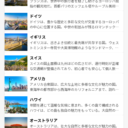
フランスは、世界中の旅行者を魅了し続けるヨーロッパ屈
アートに溢れた街角から、地方では古代ローマ遺跡や中世
指の観光地だ。首都パリのエッフェル塔やルーブル美術館
の城塞都市、穏やかなビーチリゾートまで多彩な表情を見
といった象徴的なスポットから、田舎町の古風な美しさま
せる。地方によって風土や気候が異なるスペインはその個
ドイツ
で、幅広い魅力が詰まっている。華麗な宮殿、歴史的な大
性で訪れる人を魅了する。 なお、新着のスペイン情報は
コ
聖堂、美しいビーチ、そして豊かな自然が、訪れる者を心
ドイツは、豊かな歴史と多彩な文化が交差するヨーロッパ
ンテンツ一覧
を参照してほしい。
から魅了する。また、フランスは美食の国としても知ら
の中心に位置する国。中世の街並みが残るロマンチック街
れ、フランス料理はユネスコ無形文化遺産にも登録されて
道から、未来を先取りするようなモダンな都市まで多様な
イギリス
いる。シャンパンの発祥地であるランス、プロヴァンスの
顔を持つこの国は、どこを歩いても飽きることがない。ベ
香り高いラベンダー畑など、多彩な楽しみ方が可能だ。さ
ルリンの文化的活気、バイエルン州のアルプスの絶景、そ
イギリスは、古きよき伝統と最先端が共存する国。ウェス
らに、パリ以外の地域にも魅力が溢れており、どの街角に
してライン川沿いのワイン畑といった風景は必見。ビール
トミンスター寺院や大英博物館のようなランドマーク、歴
も豊かな歴史と文化が息づいている。パリ以外の個性あふ
とソーセージを味わいながら地元の人と過ごす楽しい時間
史ある大学都市、美しい丘陵地帯や牧歌的な風景など、エ
れる地方に足を運ぶとそれぞれで全く異なる文化を体験で
スイス
は、お酒好きな人にはぜひ体験してほしい。 なお、新着の
リアごとに異なる魅力がある。また、優雅なアフタヌーン
きるだろう。 なお、新着のフランス情報は
コンテンツ一覧
ドイツ情報は
コンテンツ一覧
を参照してほしい。
ティー、ビール好きにはたまらない英国パブ、サッカー観
スイスの国土面積は九州ほどの広さだが、運行時刻が正確
を参照してほしい。
戦など、本場だからこそできる体験も豊富。イギリスを旅
な交通網が整備されており、初心者でも安心して個人旅行
して楽しみつくそう。 なお、新着のイギリス情報は
コンテ
を楽しめる。日本同様に時刻表どおりの旅が可能だ。中世
アメリカ
ンツ一覧
を参照してほしい。
の建物がそのまま残る町や、スイスならではのユニークな
博物館もあり、アルプス観光だけでなく町歩きも満喫する
アメリカ合衆国は、広大な土地と多様な文化が魅力の国。
ことができる。国民の所得が高いため物価も高いが、旅行
東海岸の都市部から西海岸のカリフォルニアまで、訪れる
者向けの交通パス提供のサービスもあり、うまく活用すれ
場所ごとに異なる風景と体験が待っている。ニューヨーク
ハワイ
ば市内交通費無料で観光を楽しむこともできる。 なお、新
のような巨大都市は、観光、ショッピング、エンターテイ
着のスイス情報は
コンテンツ一覧
を参照してほしい。
ンメントが詰まった刺激的なスポットだ。一方、アメリカ
年間を通じて温暖な気候に恵まれ、多くの島で構成される
西部には大自然が広がり、グランドキャニオンやイエロー
ハワイは、どの島も独自の魅力をもっている。大自然の神
ストーン国立公園といった絶景が堪能できる。さらに、南
秘を感じたいなら、火山が生み出した壮大な景観を誇るハ
オーストラリア
部のニューオーリンズでは、音楽と美食が融合した独特の
ワイ島は見逃せない。また、定番の観光地といえばオアフ
文化が魅力。旅行者はアメリカの各地域で異なる魅力を楽
島だが、静かな自然を求めるならマウイ島やカウアイ島が
オーストラリアは、壮大な自然と多様な文化が魅力の国。