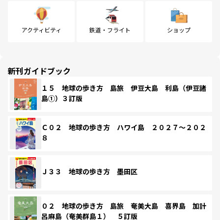
アクティビティ
鉄道・フライト
ショップ
新刊ガイドブック
１５ 地球の歩き方 島旅 伊豆大島 利島（伊豆諸
島①）３訂版
Ｃ０２ 地球の歩き方 ハワイ島 ２０２７～２０２
８
Ｊ３３ 地球の歩き方 墨田区
０２ 地球の歩き方 島旅 奄美大島 喜界島 加計
呂麻島（奄美群島１） ５訂版