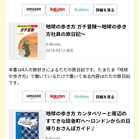
詳細を見る
地球の歩き方 ガチ冒険～地球の歩き
方社員の旅日記～
D-Books
2018.04.12 発売
本書は4人の旅好きによるただの旅日記です。たまたま『地球
の歩き方』で働いているだけで書いてある内容はただの旅日記
です。
詳細を見る
地球の歩き方 カンタベリーと周辺の
すてきな田舎町へ～ロンドンからの日
帰りおさんぽガイド♪
D-Books