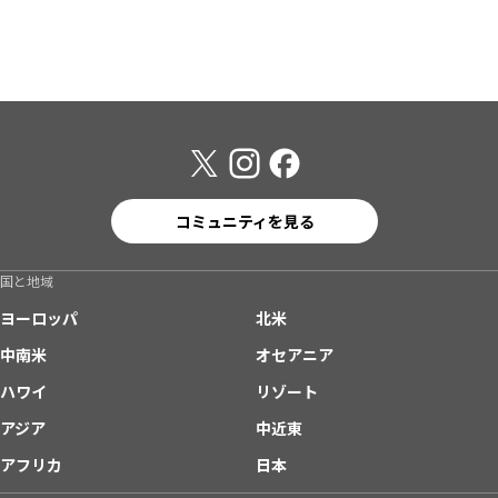
コミュニティを見る
国と地域
ヨーロッパ
北米
中南米
オセアニア
ハワイ
リゾート
アジア
中近東
アフリカ
日本