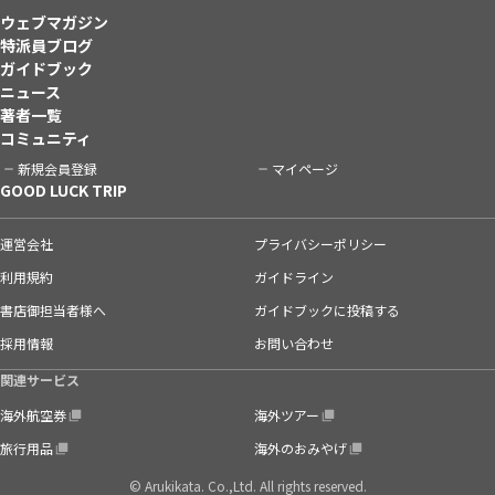
ウェブマガジン
特派員ブログ
ガイドブック
ニュース
著者一覧
コミュニティ
新規会員登録
マイページ
GOOD LUCK TRIP
運営会社
プライバシーポリシー
利用規約
ガイドライン
書店御担当者様へ
ガイドブックに投稿する
採用情報
お問い合わせ
関連サービス
海外航空券
海外ツアー
旅行用品
海外のおみやげ
© Arukikata. Co.,Ltd. All rights reserved.