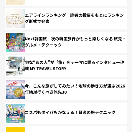
エアラインランキング 読者の投票をもとにランキン
グ形式で発表
Next韓国旅 次の韓国旅行がもっと楽しくなる 旅先・
グルメ・テクニック
旬な“あの人”が「旅」をテーマに語るインタビュー連
載 MY TRAVEL STORY
今、こんな旅がしてみたい！地球の歩き方が選ぶ2026
年絶対行くべき旅先30
コスパもタイパもかなえる！賢者の旅テクニック