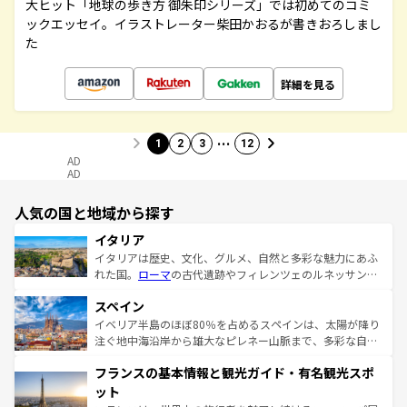
大ヒット「地球の歩き方 御朱印シリーズ」では初めてのコミ
ックエッセイ。イラストレーター柴田かおるが書きおろしまし
た
詳細を見る
…
1
2
3
12
AD
AD
人気の国と地域から探す
イタリア
イタリアは歴史、文化、グルメ、自然と多彩な魅力にあふ
れた国。
ローマ
の古代遺跡やフィレンツェのルネッサンス
美術、ヴェネツィアの運河など、歴史あるスポットはもち
スペイン
ろん、トスカーナの美しい田園風景やアマルフィ海岸の絶
景など、自然景観も見逃せない。観光の合間には、本場の
イベリア半島のほぼ80％を占めるスペインは、太陽が降り
ピザやパスタなど、絶品のイタリア料理を堪能することも
注ぐ地中海沿岸から雄大なピレネー山脈まで、多彩な自然
できる。朝目覚めてから夜眠るまで、すべての瞬間を楽し
と文化が詰まったヨーロッパ屈指の旅行先だ。多様な地域
フランスの基本情報と観光ガイド・有名観光スポ
ませてくれるイタリアで、忘れられない旅をしてみよう！
文化が根付くこの国では、情熱的なフラメンコ、熱気あふ
なお、新着のイタリア情報は
コンテンツ一覧
を参照してほ
れる闘牛、そして美味しいタパスが生活の一部となってい
ット
しい。
る。首都マドリードの洗練された雰囲気や、バルセロナの