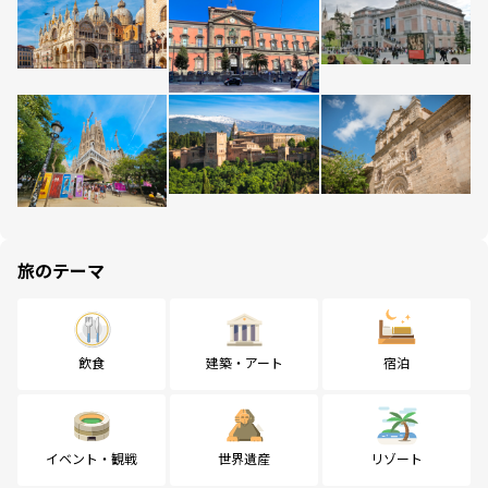
旅のテーマ
飲食
建築・アート
宿泊
イベント・観戦
世界遺産
リゾート