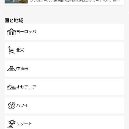
シンガポール。未来的な建築物が並ぶマリーナベイ、歴史
ける。 なお、新着のタイ情報は
コンテンツ一覧
を参照して
そう。 なお、新着の香港情報は
コンテンツ一覧
を参照して
と伝統を感じられるエスニックタウン、多数の緑豊かな公
ほしい。
ほしい。
園や自然保護区など、自然が調和した近代的な景観と文化
の多様性あふれるカラフルな町は、どこを歩いても新しい
国と地域
発見がある。さらに、治安のよさや充実した公共交通機関
も、旅行者にとっては魅力的なポイント。グルメも豊富
で、ホーカーズは地元の風情を楽しめる外せないスポット
ヨーロッパ
だ。訪れる人を飽きさせないシンガポールで、多様な魅力
を体感しよう。 なお、新着のシンガポール情報は
コンテン
ツ一覧
を参照してほしい。
北米
中南米
オセアニア
ハワイ
リゾート