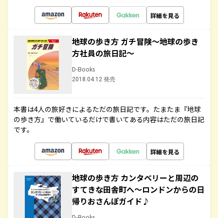
詳細を見る
地球の歩き方 ガチ冒険～地球の歩き
方社員の旅日記～
D-Books
2018.04.12 発売
本書は4人の旅好きによるただの旅日記です。たまたま『地球
の歩き方』で働いているだけで書いてある内容はただの旅日記
です。
詳細を見る
地球の歩き方 カンタベリーと周辺の
すてきな田舎町へ～ロンドンからの日
帰りおさんぽガイド♪
D-Books