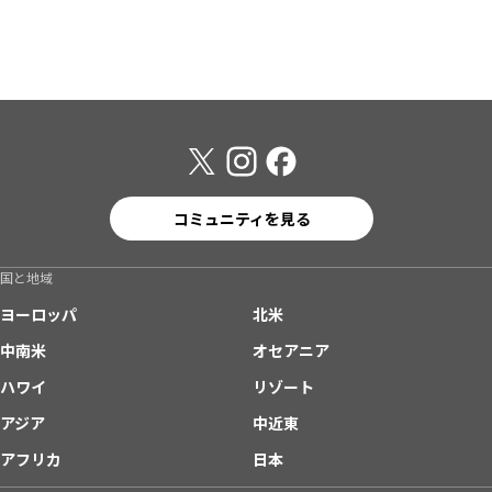
コミュニティを見る
国と地域
ヨーロッパ
北米
中南米
オセアニア
ハワイ
リゾート
アジア
中近東
アフリカ
日本