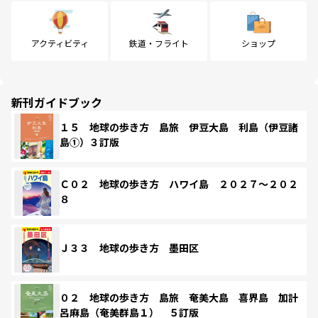
アクティビティ
鉄道・フライト
ショップ
新刊ガイドブック
１５ 地球の歩き方 島旅 伊豆大島 利島（伊豆諸
島①）３訂版
Ｃ０２ 地球の歩き方 ハワイ島 ２０２７～２０２
８
Ｊ３３ 地球の歩き方 墨田区
０２ 地球の歩き方 島旅 奄美大島 喜界島 加計
呂麻島（奄美群島１） ５訂版