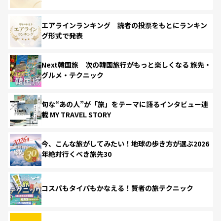
エアラインランキング 読者の投票をもとにランキン
グ形式で発表
Next韓国旅 次の韓国旅行がもっと楽しくなる 旅先・
グルメ・テクニック
旬な“あの人”が「旅」をテーマに語るインタビュー連
載 MY TRAVEL STORY
今、こんな旅がしてみたい！地球の歩き方が選ぶ2026
年絶対行くべき旅先30
コスパもタイパもかなえる！賢者の旅テクニック