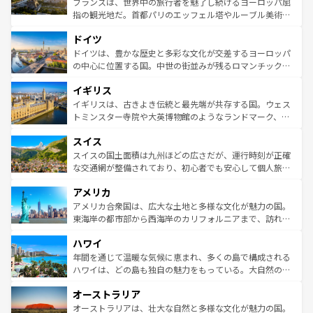
フランスは、世界中の旅行者を魅了し続けるヨーロッパ屈
アートに溢れた街角から、地方では古代ローマ遺跡や中世
指の観光地だ。首都パリのエッフェル塔やルーブル美術館
の城塞都市、穏やかなビーチリゾートまで多彩な表情を見
といった象徴的なスポットから、田舎町の古風な美しさま
せる。地方によって風土や気候が異なるスペインはその個
ドイツ
で、幅広い魅力が詰まっている。華麗な宮殿、歴史的な大
性で訪れる人を魅了する。 なお、新着のスペイン情報は
コ
聖堂、美しいビーチ、そして豊かな自然が、訪れる者を心
ドイツは、豊かな歴史と多彩な文化が交差するヨーロッパ
ンテンツ一覧
を参照してほしい。
から魅了する。また、フランスは美食の国としても知ら
の中心に位置する国。中世の街並みが残るロマンチック街
れ、フランス料理はユネスコ無形文化遺産にも登録されて
道から、未来を先取りするようなモダンな都市まで多様な
イギリス
いる。シャンパンの発祥地であるランス、プロヴァンスの
顔を持つこの国は、どこを歩いても飽きることがない。ベ
香り高いラベンダー畑など、多彩な楽しみ方が可能だ。さ
ルリンの文化的活気、バイエルン州のアルプスの絶景、そ
イギリスは、古きよき伝統と最先端が共存する国。ウェス
らに、パリ以外の地域にも魅力が溢れており、どの街角に
してライン川沿いのワイン畑といった風景は必見。ビール
トミンスター寺院や大英博物館のようなランドマーク、歴
も豊かな歴史と文化が息づいている。パリ以外の個性あふ
とソーセージを味わいながら地元の人と過ごす楽しい時間
史ある大学都市、美しい丘陵地帯や牧歌的な風景など、エ
れる地方に足を運ぶとそれぞれで全く異なる文化を体験で
スイス
は、お酒好きな人にはぜひ体験してほしい。 なお、新着の
リアごとに異なる魅力がある。また、優雅なアフタヌーン
きるだろう。 なお、新着のフランス情報は
コンテンツ一覧
ドイツ情報は
コンテンツ一覧
を参照してほしい。
ティー、ビール好きにはたまらない英国パブ、サッカー観
スイスの国土面積は九州ほどの広さだが、運行時刻が正確
を参照してほしい。
戦など、本場だからこそできる体験も豊富。イギリスを旅
な交通網が整備されており、初心者でも安心して個人旅行
して楽しみつくそう。 なお、新着のイギリス情報は
コンテ
を楽しめる。日本同様に時刻表どおりの旅が可能だ。中世
アメリカ
ンツ一覧
を参照してほしい。
の建物がそのまま残る町や、スイスならではのユニークな
博物館もあり、アルプス観光だけでなく町歩きも満喫する
アメリカ合衆国は、広大な土地と多様な文化が魅力の国。
ことができる。国民の所得が高いため物価も高いが、旅行
東海岸の都市部から西海岸のカリフォルニアまで、訪れる
者向けの交通パス提供のサービスもあり、うまく活用すれ
場所ごとに異なる風景と体験が待っている。ニューヨーク
ハワイ
ば市内交通費無料で観光を楽しむこともできる。 なお、新
のような巨大都市は、観光、ショッピング、エンターテイ
着のスイス情報は
コンテンツ一覧
を参照してほしい。
ンメントが詰まった刺激的なスポットだ。一方、アメリカ
年間を通じて温暖な気候に恵まれ、多くの島で構成される
西部には大自然が広がり、グランドキャニオンやイエロー
ハワイは、どの島も独自の魅力をもっている。大自然の神
ストーン国立公園といった絶景が堪能できる。さらに、南
秘を感じたいなら、火山が生み出した壮大な景観を誇るハ
オーストラリア
部のニューオーリンズでは、音楽と美食が融合した独特の
ワイ島は見逃せない。また、定番の観光地といえばオアフ
文化が魅力。旅行者はアメリカの各地域で異なる魅力を楽
島だが、静かな自然を求めるならマウイ島やカウアイ島が
オーストラリアは、壮大な自然と多様な文化が魅力の国。