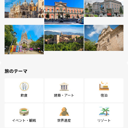
旅のテーマ
飲食
建築・アート
宿泊
イベント・観戦
世界遺産
リゾート