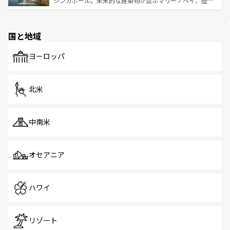
シンガポール。未来的な建築物が並ぶマリーナベイ、歴史
ける。 なお、新着のタイ情報は
コンテンツ一覧
を参照して
そう。 なお、新着の香港情報は
コンテンツ一覧
を参照して
と伝統を感じられるエスニックタウン、多数の緑豊かな公
ほしい。
ほしい。
園や自然保護区など、自然が調和した近代的な景観と文化
の多様性あふれるカラフルな町は、どこを歩いても新しい
国と地域
発見がある。さらに、治安のよさや充実した公共交通機関
も、旅行者にとっては魅力的なポイント。グルメも豊富
で、ホーカーズは地元の風情を楽しめる外せないスポット
ヨーロッパ
だ。訪れる人を飽きさせないシンガポールで、多様な魅力
を体感しよう。 なお、新着のシンガポール情報は
コンテン
ツ一覧
を参照してほしい。
北米
中南米
オセアニア
ハワイ
リゾート