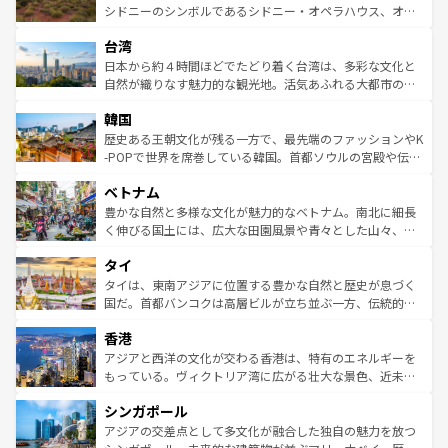
しみながら、その多様性と豊かな歴史を感じることができ
おすすめ。エメラルドグリーンに輝く海をはじめ、豊かな
シドニーのシンボルであるシドニー・オペラハウス、オー
るだろう。車でのロードトリップや列車の旅も、アメリカ
文化や歴史が息づいている。「アロハスピリット」と呼ば
ストラリア東海岸北部に広がる大サンゴ礁地帯グレートバ
ならではの贅沢な旅のスタイルだ。 なお、新着のアメリカ
台湾
れるおもてなしの心で訪れる人々を迎えてくれるハワイの
リアリーフや大陸中央部にそびえるウルル（エアーズロッ
情報は
コンテンツ一覧
を参照してほしい。
人々、おいしいローカルフードやハワイアンミュージッ
ク）、タスマニアの美しい原生林やケアンズの熱帯雨林な
日本から約４時間ほどでたどり着く台湾は、多彩な文化と
ク、伝統的なフラダンスなど、すべてがハワイの魅力を彩
ど、見どころがたくさん。また、カフェやワイン、オージ
自然が織りなす魅力的な観光地。活気あふれる大都市の台
っている。訪れるたびに新しい発見と感動が待っているハ
ービーフなどの食文化も豊かで、美味しいものであふれて
北やノスタルジックな町並みが人気な九份（ジォウフェ
ワイを、存分に味わってほしい。 なお、新着のハワイ情報
韓国
いる。アクティビティも充実しており、サーフィンやダイ
ン）、静ひつな山岳地帯である台湾東部など、都市の喧騒
は
コンテンツ一覧
を参照してほしい。
ビング、ハイキングなど、アウトドア好きにはたまらな
と山間の静けさが共存しており、訪れる人に新しい発見と
歴史ある王朝文化が残る一方で、最先端のファッションやK
い。オーストラリアの多彩な魅力を存分に味わいつくそ
驚きをもたらしてくれる。また、奥深い台湾の食文化も魅
-POPで世界を席巻している韓国。首都ソウルの宮殿や伝統
う。 なお、新着のオーストラリア情報は
コンテンツ一覧
を
力で、夜市などの屋台グルメから高級料理、ヘルシーで美
家屋が並ぶエリアでは韓国の歴史と文化に浸ることがで
参照してほしい。
ベトナム
容にもいいと評判のスイーツなど、バラエティ豊かな料理
き、地方に足を延ばせば四季折々の自然美を楽しむことが
が味わえる。 なお、新着の台湾情報は
コンテンツ一覧
を参
できる。そして、キムチや焼肉、絶品のストリートフード
豊かな自然と多様な文化が魅力的なベトナム。南北に細長
照してほしい。
まで、さまざまな韓国料理が待っている。夜には、韓国な
く伸びる国土には、広大な田園風景や青々とした山々、世
らではのナイトライフも堪能できる。あたたかいホスピタ
界遺産に登録された壮大な自然景観が点在し、都市部では
タイ
リティに包まれながら、韓国の多彩な魅力を心ゆくまで味
急速な発展と共に伝統が息づく。ハノイの古い町並みやホ
わってみてほしい。 なお、新着の韓国情報は
コンテンツ一
ーチミン市のフランス統治時代の建物も、独特の雰囲気を
タイは、東南アジアに位置する豊かな自然と歴史が息づく
覧
を参照してほしい。
醸し出している。また、バラエティの豊かさとおいしさで
国だ。首都バンコクは高層ビルが立ち並ぶ一方、伝統的な
世界中の食通を魅了してやまないベトナム料理も魅力のひ
寺院や市場がいたるところに点在し、古きよき文化と現代
香港
とつ。フォーやバインミー、ベトナムコーヒーなどは、ぜ
の活気が交差している。北部ではチェンマイなどの山岳地
ひ現地で味わいたい。どの地域を訪れてもあたたかい人々
帯で自然と触れ合い、南部ではプーケットやクラビの美し
アジアと西洋の文化が交わる香港は、特有のエネルギーを
が旅行者を迎えてくれるので、きっと忘れられない旅にな
いビーチでリゾート気分を楽しむことができる。タイ料理
もっている。ヴィクトリア湾に広がる壮大な景色、近未来
るはずだ。 なお、新着のベトナム情報は
コンテンツ一覧
を
は世界的に有名で、屋台から高級レストランまで味覚を刺
的なアートスポット、そして歴史と現代が融合した町並
参照してほしい。
シンガポール
激する。気候は一年中温暖で、どの季節にも異なる楽しみ
み、どこを訪れても感動するはず。観光スポットが密集し
が待っている。親しみやすいタイの人々、仏教を中心とし
ており、効率よく見どころを回れるのも魅力。息をのむよ
アジアの交差点として多文化が融合した独自の魅力を放つ
た文化、そして多様な観光資源が、訪れる旅人を魅了し続
うな絶景から文化的な体験まで、香港を存分に楽しみ尽く