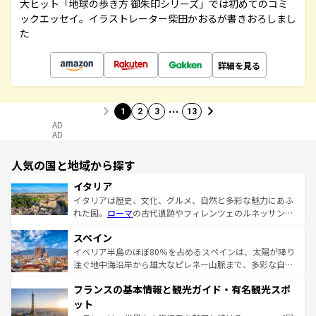
大ヒット「地球の歩き方 御朱印シリーズ」では初めてのコミ
ックエッセイ。イラストレーター柴田かおるが書きおろしまし
た
詳細を見る
…
1
2
3
13
AD
AD
人気の国と地域から探す
イタリア
イタリアは歴史、文化、グルメ、自然と多彩な魅力にあふ
れた国。
ローマ
の古代遺跡やフィレンツェのルネッサンス
美術、ヴェネツィアの運河など、歴史あるスポットはもち
スペイン
ろん、トスカーナの美しい田園風景やアマルフィ海岸の絶
景など、自然景観も見逃せない。観光の合間には、本場の
イベリア半島のほぼ80％を占めるスペインは、太陽が降り
ピザやパスタなど、絶品のイタリア料理を堪能することも
注ぐ地中海沿岸から雄大なピレネー山脈まで、多彩な自然
できる。朝目覚めてから夜眠るまで、すべての瞬間を楽し
と文化が詰まったヨーロッパ屈指の旅行先だ。多様な地域
フランスの基本情報と観光ガイド・有名観光スポ
ませてくれるイタリアで、忘れられない旅をしてみよう！
文化が根付くこの国では、情熱的なフラメンコ、熱気あふ
なお、新着のイタリア情報は
コンテンツ一覧
を参照してほ
れる闘牛、そして美味しいタパスが生活の一部となってい
ット
しい。
る。首都マドリードの洗練された雰囲気や、バルセロナの