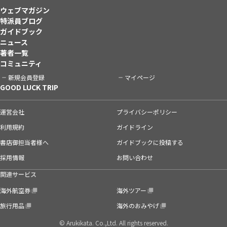
ウェブマガジン
特派員ブログ
ガイドブック
ニュース
著者一覧
コミュニティ
新規会員登録
マイページ
GOOD LUCK TRIP
運営会社
プライバシーポリシー
利用規約
ガイドライン
書店御担当者様へ
ガイドブックに投稿する
採用情報
お問い合わせ
関連サービス
海外航空券
海外ツアー
旅行用品
海外のおみやげ
© Arukikata. Co.,Ltd. All rights reserved.