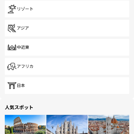
リゾート
アジア
中近東
アフリカ
日本
人気スポット