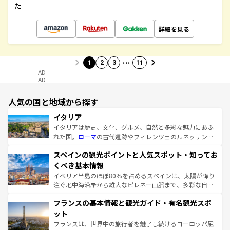
た
詳細を見る
…
1
2
3
11
AD
AD
人気の国と地域から探す
イタリア
イタリアは歴史、文化、グルメ、自然と多彩な魅力にあふ
れた国。
ローマ
の古代遺跡やフィレンツェのルネッサンス
美術、ヴェネツィアの運河など、歴史あるスポットはもち
スペインの観光ポイントと人気スポット・知ってお
ろん、トスカーナの美しい田園風景やアマルフィ海岸の絶
景など、自然景観も見逃せない。観光の合間には、本場の
くべき基本情報
ピザやパスタなど、絶品のイタリア料理を堪能することも
イベリア半島のほぼ80％を占めるスペインは、太陽が降り
できる。朝目覚めてから夜眠るまで、すべての瞬間を楽し
注ぐ地中海沿岸から雄大なピレネー山脈まで、多彩な自然
ませてくれるイタリアで、忘れられない旅をしてみよう！
と文化が詰まったヨーロッパ屈指の旅行先だ。多様な地域
なお、新着のイタリア情報は
コンテンツ一覧
を参照してほ
フランスの基本情報と観光ガイド・有名観光スポ
文化が根付くこの国では、情熱的なフラメンコ、熱気あふ
しい。
れる闘牛、そして美味しいタパスが生活の一部となってい
ット
る。首都マドリードの洗練された雰囲気や、バルセロナの
フランスは、世界中の旅行者を魅了し続けるヨーロッパ屈