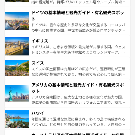
アートに溢れた街角から、地方では古代ローマ遺跡や中世
指の観光地だ。首都パリのエッフェル塔やルーブル美術館
の城塞都市、穏やかなビーチリゾートまで多彩な表情を見
といった象徴的なスポットから、田舎町の古風な美しさま
せる。地方によって風土や気候が異なるスペインはその個
ドイツの基本情報と観光ガイド・有名観光スポッ
で、幅広い魅力が詰まっている。華麗な宮殿、歴史的な大
性で訪れる人を魅了する。 なお、新着のスペイン情報は
コ
聖堂、美しいビーチ、そして豊かな自然が、訪れる者を心
ト
ンテンツ一覧
を参照してほしい。
から魅了する。また、フランスは美食の国としても知ら
ドイツは、豊かな歴史と多彩な文化が交差するヨーロッパ
れ、フランス料理はユネスコ無形文化遺産にも登録されて
の中心に位置する国。中世の街並みが残るロマンチック街
いる。シャンパンの発祥地であるランス、プロヴァンスの
道から、未来を先取りするようなモダンな都市まで多様な
香り高いラベンダー畑など、多彩な楽しみ方が可能だ。さ
イギリス
顔を持つこの国は、どこを歩いても飽きることがない。ベ
らに、パリ以外の地域にも魅力が溢れており、どの街角に
ルリンの文化的活気、バイエルン州のアルプスの絶景、そ
イギリスは、古きよき伝統と最先端が共存する国。ウェス
も豊かな歴史と文化が息づいている。パリ以外の個性あふ
してライン川沿いのワイン畑といった風景は必見。ビール
トミンスター寺院や大英博物館のようなランドマーク、歴
れる地方に足を運ぶとそれぞれで全く異なる文化を体験で
とソーセージを味わいながら地元の人と過ごす楽しい時間
史ある大学都市、美しい丘陵地帯や牧歌的な風景など、エ
きるだろう。 なお、新着のフランス情報は
コンテンツ一覧
スイス
は、お酒好きな人にはぜひ体験してほしい。 なお、新着の
リアごとに異なる魅力がある。また、優雅なアフタヌーン
を参照してほしい。
ドイツ情報は
コンテンツ一覧
を参照してほしい。
ティー、ビール好きにはたまらない英国パブ、サッカー観
スイスの国土面積は九州ほどの広さだが、運行時刻が正確
戦など、本場だからこそできる体験も豊富。イギリスを旅
な交通網が整備されており、初心者でも安心して個人旅行
して楽しみつくそう。 なお、新着のイギリス情報は
コンテ
を楽しめる。日本同様に時刻表どおりの旅が可能だ。中世
アメリカの基本情報と観光ガイド・有名観光スポ
ンツ一覧
を参照してほしい。
の建物がそのまま残る町や、スイスならではのユニークな
博物館もあり、アルプス観光だけでなく町歩きも満喫する
ット
ことができる。国民の所得が高いため物価も高いが、旅行
アメリカ合衆国は、広大な土地と多様な文化が魅力の国。
者向けの交通パス提供のサービスもあり、うまく活用すれ
東海岸の都市部から西海岸のカリフォルニアまで、訪れる
ば市内交通費無料で観光を楽しむこともできる。 なお、新
場所ごとに異なる風景と体験が待っている。ニューヨーク
着のスイス情報は
コンテンツ一覧
を参照してほしい。
ハワイ
のような巨大都市は、観光、ショッピング、エンターテイ
ンメントが詰まった刺激的なスポットだ。一方、アメリカ
年間を通じて温暖な気候に恵まれ、多くの島で構成される
西部には大自然が広がり、グランドキャニオンやイエロー
ハワイは、どの島も独自の魅力をもっている。大自然の神
ストーン国立公園といった絶景が堪能できる。さらに、南
秘を感じたいなら、火山が生み出した壮大な景観を誇るハ
部のニューオーリンズでは、音楽と美食が融合した独特の