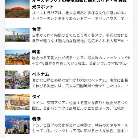
オーストラリアの基本情報と観光ガイド・有名観
ワイ島は見逃せない。また、定番の観光地といえばオアフ
文化が魅力。旅行者はアメリカの各地域で異なる魅力を楽
島だが、静かな自然を求めるならマウイ島やカウアイ島が
光スポット
しみながら、その多様性と豊かな歴史を感じることができ
おすすめ。エメラルドグリーンに輝く海をはじめ、豊かな
オーストラリアは、壮大な自然と多様な文化が魅力の国。
るだろう。車でのロードトリップや列車の旅も、アメリカ
文化や歴史が息づいている。「アロハスピリット」と呼ば
シドニーのシンボルであるシドニー・オペラハウス、オー
ならではの贅沢な旅のスタイルだ。 なお、新着のアメリカ
れるおもてなしの心で訪れる人々を迎えてくれるハワイの
ストラリア東海岸北部に広がる大サンゴ礁地帯グレートバ
情報は
コンテンツ一覧
を参照してほしい。
人々、おいしいローカルフードやハワイアンミュージッ
台湾
リアリーフや大陸中央部にそびえるウルル（エアーズロッ
ク、伝統的なフラダンスなど、すべてがハワイの魅力を彩
ク）、タスマニアの美しい原生林やケアンズの熱帯雨林な
日本から約４時間ほどでたどり着く台湾は、多彩な文化と
っている。訪れるたびに新しい発見と感動が待っているハ
ど、見どころがたくさん。また、カフェやワイン、オージ
自然が織りなす魅力的な観光地。活気あふれる大都市の台
ワイを、存分に味わってほしい。 なお、新着のハワイ情報
ービーフなどの食文化も豊かで、美味しいものであふれて
北やノスタルジックな町並みが人気な九份（ジォウフェ
は
コンテンツ一覧
を参照してほしい。
韓国
いる。アクティビティも充実しており、サーフィンやダイ
ン）、静ひつな山岳地帯である台湾東部など、都市の喧騒
ビング、ハイキングなど、アウトドア好きにはたまらな
と山間の静けさが共存しており、訪れる人に新しい発見と
歴史ある王朝文化が残る一方で、最先端のファッションやK
い。オーストラリアの多彩な魅力を存分に味わいつくそ
驚きをもたらしてくれる。また、奥深い台湾の食文化も魅
-POPで世界を席巻している韓国。首都ソウルの宮殿や伝統
う。 なお、新着のオーストラリア情報は
コンテンツ一覧
を
力で、夜市などの屋台グルメから高級料理、ヘルシーで美
家屋が並ぶエリアでは韓国の歴史と文化に浸ることがで
参照してほしい。
ベトナム
容にもいいと評判のスイーツなど、バラエティ豊かな料理
き、地方に足を延ばせば四季折々の自然美を楽しむことが
が味わえる。 なお、新着の台湾情報は
コンテンツ一覧
を参
できる。そして、キムチや焼肉、絶品のストリートフード
豊かな自然と多様な文化が魅力的なベトナム。南北に細長
照してほしい。
まで、さまざまな韓国料理が待っている。夜には、韓国な
く伸びる国土には、広大な田園風景や青々とした山々、世
らではのナイトライフも堪能できる。あたたかいホスピタ
界遺産に登録された壮大な自然景観が点在し、都市部では
タイ
リティに包まれながら、韓国の多彩な魅力を心ゆくまで味
急速な発展と共に伝統が息づく。ハノイの古い町並みやホ
わってみてほしい。 なお、新着の韓国情報は
コンテンツ一
ーチミン市のフランス統治時代の建物も、独特の雰囲気を
タイは、東南アジアに位置する豊かな自然と歴史が息づく
覧
を参照してほしい。
醸し出している。また、バラエティの豊かさとおいしさで
国だ。首都バンコクは高層ビルが立ち並ぶ一方、伝統的な
世界中の食通を魅了してやまないベトナム料理も魅力のひ
寺院や市場がいたるところに点在し、古きよき文化と現代
香港
とつ。フォーやバインミー、ベトナムコーヒーなどは、ぜ
の活気が交差している。北部ではチェンマイなどの山岳地
ひ現地で味わいたい。どの地域を訪れてもあたたかい人々
帯で自然と触れ合い、南部ではプーケットやクラビの美し
アジアと西洋の文化が交わる香港は、特有のエネルギーを
が旅行者を迎えてくれるので、きっと忘れられない旅にな
いビーチでリゾート気分を楽しむことができる。タイ料理
もっている。ヴィクトリア湾に広がる壮大な景色、近未来
るはずだ。 なお、新着のベトナム情報は
コンテンツ一覧
を
は世界的に有名で、屋台から高級レストランまで味覚を刺
的なアートスポット、そして歴史と現代が融合した町並