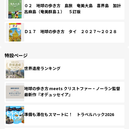
０２ 地球の歩き方 島旅 奄美大島 喜界島 加計
呂麻島（奄美群島１） ５訂版
Ｄ１７ 地球の歩き方 タイ ２０２７～２０２８
特設ページ
世界遺産ランキング
地球の歩き方 meets クリストファー・ノーラン監督
最新作『オデュッセイア』
準備も滞在もスマートに！ トラベルハック2026