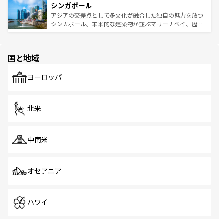
参照してほしい。
シンガポール
激する。気候は一年中温暖で、どの季節にも異なる楽しみ
み、どこを訪れても感動するはず。観光スポットが密集し
が待っている。親しみやすいタイの人々、仏教を中心とし
ており、効率よく見どころを回れるのも魅力。息をのむよ
アジアの交差点として多文化が融合した独自の魅力を放つ
た文化、そして多様な観光資源が、訪れる旅人を魅了し続
うな絶景から文化的な体験まで、香港を存分に楽しみ尽く
シンガポール。未来的な建築物が並ぶマリーナベイ、歴史
ける。 なお、新着のタイ情報は
コンテンツ一覧
を参照して
そう。 なお、新着の香港情報は
コンテンツ一覧
を参照して
と伝統を感じられるエスニックタウン、多数の緑豊かな公
ほしい。
ほしい。
園や自然保護区など、自然が調和した近代的な景観と文化
の多様性あふれるカラフルな町は、どこを歩いても新しい
国と地域
発見がある。さらに、治安のよさや充実した公共交通機関
も、旅行者にとっては魅力的なポイント。グルメも豊富
で、ホーカーズは地元の風情を楽しめる外せないスポット
ヨーロッパ
だ。訪れる人を飽きさせないシンガポールで、多様な魅力
を体感しよう。 なお、新着のシンガポール情報は
コンテン
ツ一覧
を参照してほしい。
北米
中南米
オセアニア
ハワイ