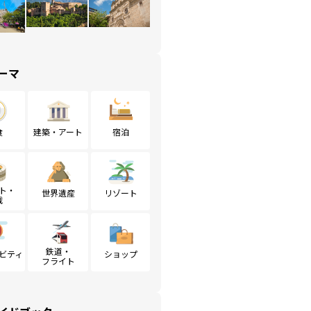
ーマ
食
建築・アート
宿泊
ト・
世界遺産
リゾート
戦
鉄道・
ビティ
ショップ
フライト