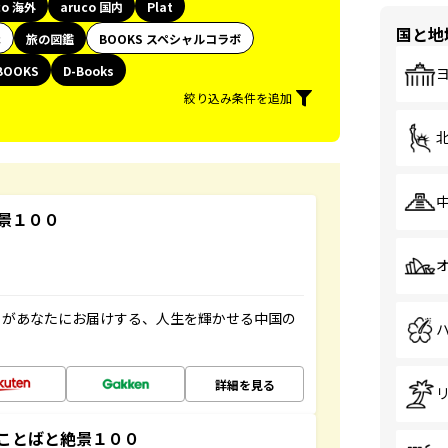
co 海外
aruco 国内
Plat
国と地
代
旅の図鑑
BOOKS スペシャルコラボ
BOOKS
D-Books
絞り込み条件を追加
景１００
」があなたにお届けする、人生を輝かせる中国の
詳細を見る
ことばと絶景１００