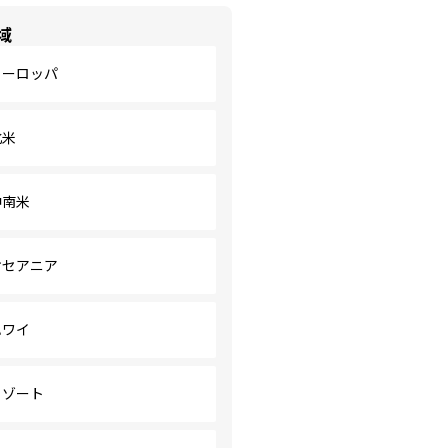
域
ヨーロッパ
北米
中南米
オセアニア
ハワイ
リゾート