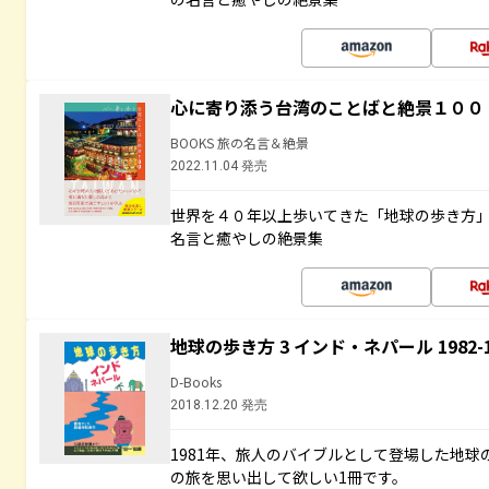
心に寄り添う台湾のことばと絶景１００
BOOKS 旅の名言＆絶景
2022.11.04 発売
世界を４０年以上歩いてきた「地球の歩き方
名言と癒やしの絶景集
地球の歩き方 3 インド・ネパール 1982
D-Books
2018.12.20 発売
1981年、旅人のバイブルとして登場した地
の旅を思い出して欲しい1冊です。