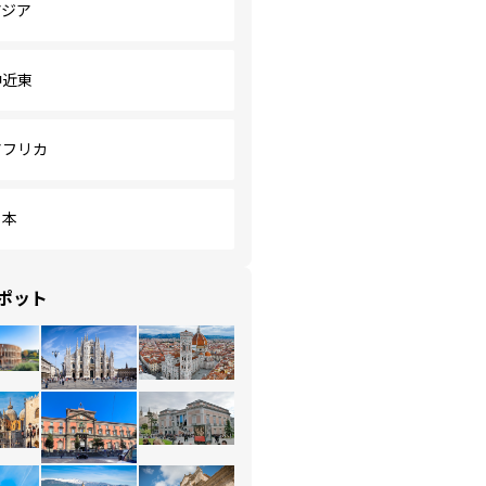
アジア
中近東
アフリカ
日本
ポット