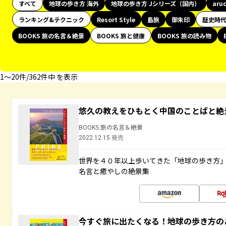
すべて
地球の歩き方 海外
地球の歩き方 Jシリーズ（国内）
aru
ランキング&テクニック
Resort Style
島旅
御朱印
歴史時
BOOKS 旅の名言＆絶景
BOOKS 旅と健康
BOOKS 旅の読み物
1〜20件/362件中 を表示
悠久の教えをひもとく中国のことばと絶
BOOKS 旅の名言＆絶景
2022.12.15 発売
世界を４０年以上歩いてきた「地球の歩き方
名言と癒やしの絶景集
今すぐ旅に出たくなる！地球の歩き方の