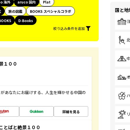
co 海外
aruco 国内
Plat
国と地
代
旅の図鑑
BOOKS スペシャルコラボ
BOOKS
D-Books
絞り込み条件を追加
景１００
」があなたにお届けする、人生を輝かせる中国の
詳細を見る
ことばと絶景１００