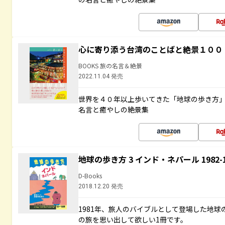
心に寄り添う台湾のことばと絶景１００
BOOKS 旅の名言＆絶景
2022.11.04 発売
世界を４０年以上歩いてきた「地球の歩き方
名言と癒やしの絶景集
地球の歩き方 3 インド・ネパール 1982
D-Books
2018.12.20 発売
1981年、旅人のバイブルとして登場した地
の旅を思い出して欲しい1冊です。