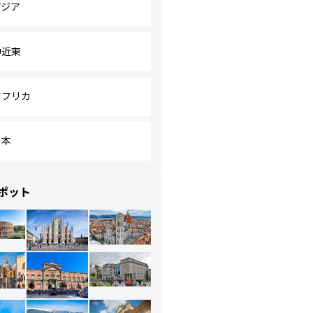
アジア
中近東
アフリカ
日本
ポット