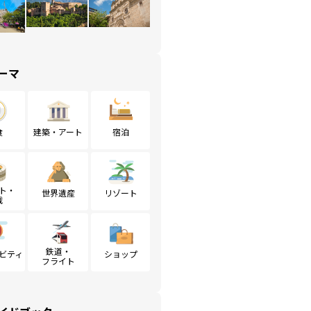
ーマ
食
建築・アート
宿泊
ト・
世界遺産
リゾート
戦
鉄道・
ビティ
ショップ
フライト