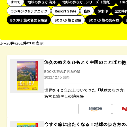
すべて
地球の歩き方 海外
地球の歩き方 Jシリーズ（国内）
aru
ランキング&テクニック
Resort Style
島旅
御朱印
歴史時
BOOKS 旅の名言＆絶景
BOOKS 旅と健康
BOOKS 旅の読み物
1〜20件/261件中 を表示
悠久の教えをひもとく中国のことばと絶
BOOKS 旅の名言＆絶景
2022.12.15 発売
世界を４０年以上歩いてきた「地球の歩き方
名言と癒やしの絶景集
今すぐ旅に出たくなる！地球の歩き方の