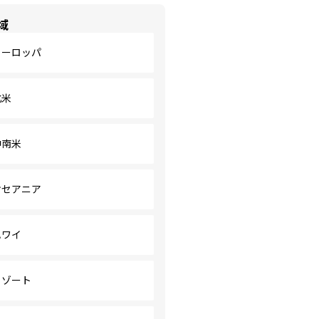
域
ヨーロッパ
北米
中南米
オセアニア
ハワイ
リゾート