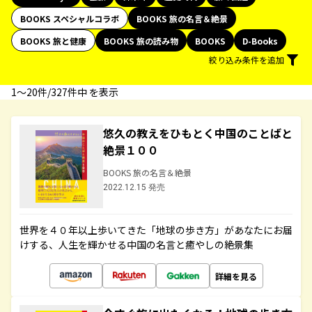
BOOKS スペシャルコラボ
BOOKS 旅の名言＆絶景
BOOKS 旅と健康
BOOKS 旅の読み物
BOOKS
D-Books
絞り込み条件を追加
1〜20件/327件中 を表示
悠久の教えをひもとく中国のことばと
絶景１００
BOOKS 旅の名言＆絶景
2022.12.15 発売
世界を４０年以上歩いてきた「地球の歩き方」があなたにお届
けする、人生を輝かせる中国の名言と癒やしの絶景集
詳細を見る