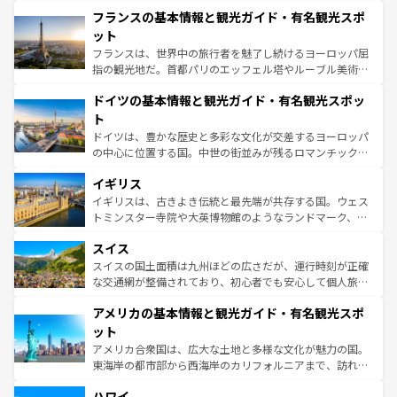
と文化が詰まったヨーロッパ屈指の旅行先だ。多様な地域
なお、新着のイタリア情報は
コンテンツ一覧
を参照してほ
フランスの基本情報と観光ガイド・有名観光スポ
文化が根付くこの国では、情熱的なフラメンコ、熱気あふ
しい。
れる闘牛、そして美味しいタパスが生活の一部となってい
ット
る。首都マドリードの洗練された雰囲気や、バルセロナの
フランスは、世界中の旅行者を魅了し続けるヨーロッパ屈
アートに溢れた街角から、地方では古代ローマ遺跡や中世
指の観光地だ。首都パリのエッフェル塔やルーブル美術館
の城塞都市、穏やかなビーチリゾートまで多彩な表情を見
といった象徴的なスポットから、田舎町の古風な美しさま
せる。地方によって風土や気候が異なるスペインはその個
ドイツの基本情報と観光ガイド・有名観光スポッ
で、幅広い魅力が詰まっている。華麗な宮殿、歴史的な大
性で訪れる人を魅了する。 なお、新着のスペイン情報は
コ
聖堂、美しいビーチ、そして豊かな自然が、訪れる者を心
ト
ンテンツ一覧
を参照してほしい。
から魅了する。また、フランスは美食の国としても知ら
ドイツは、豊かな歴史と多彩な文化が交差するヨーロッパ
れ、フランス料理はユネスコ無形文化遺産にも登録されて
の中心に位置する国。中世の街並みが残るロマンチック街
いる。シャンパンの発祥地であるランス、プロヴァンスの
道から、未来を先取りするようなモダンな都市まで多様な
香り高いラベンダー畑など、多彩な楽しみ方が可能だ。さ
イギリス
顔を持つこの国は、どこを歩いても飽きることがない。ベ
らに、パリ以外の地域にも魅力が溢れており、どの街角に
ルリンの文化的活気、バイエルン州のアルプスの絶景、そ
イギリスは、古きよき伝統と最先端が共存する国。ウェス
も豊かな歴史と文化が息づいている。パリ以外の個性あふ
してライン川沿いのワイン畑といった風景は必見。ビール
トミンスター寺院や大英博物館のようなランドマーク、歴
れる地方に足を運ぶとそれぞれで全く異なる文化を体験で
とソーセージを味わいながら地元の人と過ごす楽しい時間
史ある大学都市、美しい丘陵地帯や牧歌的な風景など、エ
きるだろう。 なお、新着のフランス情報は
コンテンツ一覧
スイス
は、お酒好きな人にはぜひ体験してほしい。 なお、新着の
リアごとに異なる魅力がある。また、優雅なアフタヌーン
を参照してほしい。
ドイツ情報は
コンテンツ一覧
を参照してほしい。
ティー、ビール好きにはたまらない英国パブ、サッカー観
スイスの国土面積は九州ほどの広さだが、運行時刻が正確
戦など、本場だからこそできる体験も豊富。イギリスを旅
な交通網が整備されており、初心者でも安心して個人旅行
して楽しみつくそう。 なお、新着のイギリス情報は
コンテ
を楽しめる。日本同様に時刻表どおりの旅が可能だ。中世
アメリカの基本情報と観光ガイド・有名観光スポ
ンツ一覧
を参照してほしい。
の建物がそのまま残る町や、スイスならではのユニークな
博物館もあり、アルプス観光だけでなく町歩きも満喫する
ット
ことができる。国民の所得が高いため物価も高いが、旅行
アメリカ合衆国は、広大な土地と多様な文化が魅力の国。
者向けの交通パス提供のサービスもあり、うまく活用すれ
東海岸の都市部から西海岸のカリフォルニアまで、訪れる
ば市内交通費無料で観光を楽しむこともできる。 なお、新
場所ごとに異なる風景と体験が待っている。ニューヨーク
着のスイス情報は
コンテンツ一覧
を参照してほしい。
ハワイ
のような巨大都市は、観光、ショッピング、エンターテイ