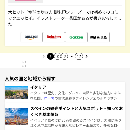
大ヒット「地球の歩き方 御朱印シリーズ」では初めてのコミ
ックエッセイ。イラストレーター柴田かおるが書きおろしまし
た
詳細を見る
…
1
2
3
17
AD
AD
人気の国と地域から探す
イタリア
イタリアは歴史、文化、グルメ、自然と多彩な魅力にあふ
れた国。
ローマ
の古代遺跡やフィレンツェのルネッサンス
美術、ヴェネツィアの運河など、歴史あるスポットはもち
スペインの観光ポイントと人気スポット・知ってお
ろん、トスカーナの美しい田園風景やアマルフィ海岸の絶
景など、自然景観も見逃せない。観光の合間には、本場の
くべき基本情報
ピザやパスタなど、絶品のイタリア料理を堪能することも
イベリア半島のほぼ80％を占めるスペインは、太陽が降り
できる。朝目覚めてから夜眠るまで、すべての瞬間を楽し
注ぐ地中海沿岸から雄大なピレネー山脈まで、多彩な自然
ませてくれるイタリアで、忘れられない旅をしてみよう！