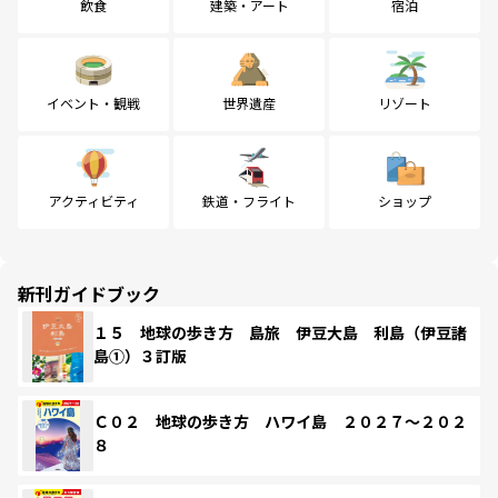
飲食
建築・アート
宿泊
イベント・観戦
世界遺産
リゾート
アクティビティ
鉄道・フライト
ショップ
新刊ガイドブック
１５ 地球の歩き方 島旅 伊豆大島 利島（伊豆諸
島①）３訂版
Ｃ０２ 地球の歩き方 ハワイ島 ２０２７～２０２
８