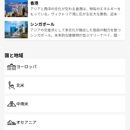
香港
とつ。フォーやバインミー、ベトナムコーヒーなどは、ぜ
の活気が交差している。北部ではチェンマイなどの山岳地
ひ現地で味わいたい。どの地域を訪れてもあたたかい人々
帯で自然と触れ合い、南部ではプーケットやクラビの美し
アジアと西洋の文化が交わる香港は、特有のエネルギーを
が旅行者を迎えてくれるので、きっと忘れられない旅にな
いビーチでリゾート気分を楽しむことができる。タイ料理
もっている。ヴィクトリア湾に広がる壮大な景色、近未来
るはずだ。 なお、新着のベトナム情報は
コンテンツ一覧
を
は世界的に有名で、屋台から高級レストランまで味覚を刺
的なアートスポット、そして歴史と現代が融合した町並
参照してほしい。
シンガポール
激する。気候は一年中温暖で、どの季節にも異なる楽しみ
み、どこを訪れても感動するはず。観光スポットが密集し
が待っている。親しみやすいタイの人々、仏教を中心とし
ており、効率よく見どころを回れるのも魅力。息をのむよ
アジアの交差点として多文化が融合した独自の魅力を放つ
た文化、そして多様な観光資源が、訪れる旅人を魅了し続
うな絶景から文化的な体験まで、香港を存分に楽しみ尽く
シンガポール。未来的な建築物が並ぶマリーナベイ、歴史
ける。 なお、新着のタイ情報は
コンテンツ一覧
を参照して
そう。 なお、新着の香港情報は
コンテンツ一覧
を参照して
と伝統を感じられるエスニックタウン、多数の緑豊かな公
ほしい。
ほしい。
園や自然保護区など、自然が調和した近代的な景観と文化
の多様性あふれるカラフルな町は、どこを歩いても新しい
国と地域
発見がある。さらに、治安のよさや充実した公共交通機関
も、旅行者にとっては魅力的なポイント。グルメも豊富
で、ホーカーズは地元の風情を楽しめる外せないスポット
ヨーロッパ
だ。訪れる人を飽きさせないシンガポールで、多様な魅力
を体感しよう。 なお、新着のシンガポール情報は
コンテン
ツ一覧
を参照してほしい。
北米
中南米
オセアニア