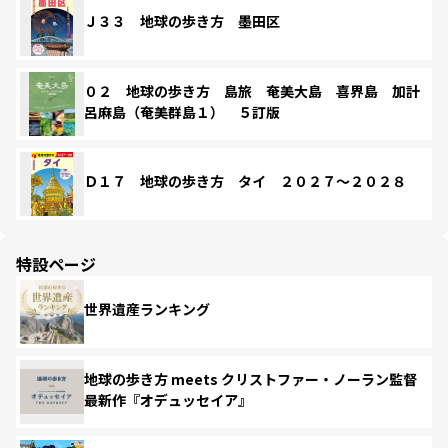
Ｊ３３ 地球の歩き方 墨田区
０２ 地球の歩き方 島旅 奄美大島 喜界島 加計
呂麻島（奄美群島１） ５訂版
Ｄ１７ 地球の歩き方 タイ ２０２７～２０２８
特設ページ
世界遺産ランキング
地球の歩き方 meets クリストファー・ノーラン監督
最新作『オデュッセイア』