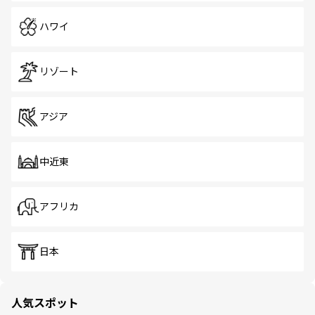
ハワイ
リゾート
アジア
中近東
アフリカ
日本
人気スポット