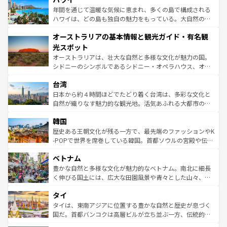
ンメントが詰まった刺激的なスポットだ。一方、アメリカ
年間を通じて温暖な気候に恵まれ、多くの島で構成される
西部には大自然が広がり、グランドキャニオンやイエロー
ハワイは、どの島も独自の魅力をもっている。大自然の神
ストーン国立公園といった絶景が堪能できる。さらに、南
秘を感じたいなら、火山が生み出した壮大な景観を誇るハ
オーストラリアの基本情報と観光ガイド・有名観
部のニューオーリンズでは、音楽と美食が融合した独特の
ワイ島は見逃せない。また、定番の観光地といえばオアフ
文化が魅力。旅行者はアメリカの各地域で異なる魅力を楽
島だが、静かな自然を求めるならマウイ島やカウアイ島が
光スポット
しみながら、その多様性と豊かな歴史を感じることができ
おすすめ。エメラルドグリーンに輝く海をはじめ、豊かな
オーストラリアは、壮大な自然と多様な文化が魅力の国。
るだろう。車でのロードトリップや列車の旅も、アメリカ
文化や歴史が息づいている。「アロハスピリット」と呼ば
シドニーのシンボルであるシドニー・オペラハウス、オー
ならではの贅沢な旅のスタイルだ。 なお、新着のアメリカ
れるおもてなしの心で訪れる人々を迎えてくれるハワイの
ストラリア東海岸北部に広がる大サンゴ礁地帯グレートバ
情報は
コンテンツ一覧
を参照してほしい。
人々、おいしいローカルフードやハワイアンミュージッ
台湾
リアリーフや大陸中央部にそびえるウルル（エアーズロッ
ク、伝統的なフラダンスなど、すべてがハワイの魅力を彩
ク）、タスマニアの美しい原生林やケアンズの熱帯雨林な
日本から約４時間ほどでたどり着く台湾は、多彩な文化と
っている。訪れるたびに新しい発見と感動が待っているハ
ど、見どころがたくさん。また、カフェやワイン、オージ
自然が織りなす魅力的な観光地。活気あふれる大都市の台
ワイを、存分に味わってほしい。 なお、新着のハワイ情報
ービーフなどの食文化も豊かで、美味しいものであふれて
北やノスタルジックな町並みが人気な九份（ジォウフェ
は
コンテンツ一覧
を参照してほしい。
韓国
いる。アクティビティも充実しており、サーフィンやダイ
ン）、静ひつな山岳地帯である台湾東部など、都市の喧騒
ビング、ハイキングなど、アウトドア好きにはたまらな
と山間の静けさが共存しており、訪れる人に新しい発見と
歴史ある王朝文化が残る一方で、最先端のファッションやK
い。オーストラリアの多彩な魅力を存分に味わいつくそ
驚きをもたらしてくれる。また、奥深い台湾の食文化も魅
-POPで世界を席巻している韓国。首都ソウルの宮殿や伝統
う。 なお、新着のオーストラリア情報は
コンテンツ一覧
を
力で、夜市などの屋台グルメから高級料理、ヘルシーで美
家屋が並ぶエリアでは韓国の歴史と文化に浸ることがで
参照してほしい。
ベトナム
容にもいいと評判のスイーツなど、バラエティ豊かな料理
き、地方に足を延ばせば四季折々の自然美を楽しむことが
が味わえる。 なお、新着の台湾情報は
コンテンツ一覧
を参
できる。そして、キムチや焼肉、絶品のストリートフード
豊かな自然と多様な文化が魅力的なベトナム。南北に細長
照してほしい。
まで、さまざまな韓国料理が待っている。夜には、韓国な
く伸びる国土には、広大な田園風景や青々とした山々、世
らではのナイトライフも堪能できる。あたたかいホスピタ
界遺産に登録された壮大な自然景観が点在し、都市部では
タイ
リティに包まれながら、韓国の多彩な魅力を心ゆくまで味
急速な発展と共に伝統が息づく。ハノイの古い町並みやホ
わってみてほしい。 なお、新着の韓国情報は
コンテンツ一
ーチミン市のフランス統治時代の建物も、独特の雰囲気を
タイは、東南アジアに位置する豊かな自然と歴史が息づく
覧
を参照してほしい。
醸し出している。また、バラエティの豊かさとおいしさで
国だ。首都バンコクは高層ビルが立ち並ぶ一方、伝統的な
世界中の食通を魅了してやまないベトナム料理も魅力のひ
寺院や市場がいたるところに点在し、古きよき文化と現代