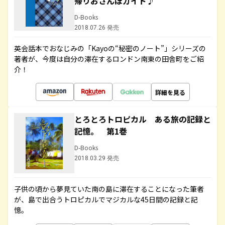
帰りおさんぽガイド♪
D-Books
2018.07.26 発売
英会話本でおなじみの「Kayoの“秘密のノート”」シリーズの
著者が、今度は自分の滞在するロンドン南東の田舎町をご紹
介！
詳細を見る
とろとろトロピカル ある旅の記録と
記憶。 第1巻
D-Books
2018.03.29 発売
子供の頃から夢見ていた南の島に滞在することになった筆者
が、島で出合うトロピカルでマジカルな45日間の記録と記
憶。