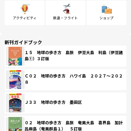
アクティビティ
鉄道・フライト
ショップ
新刊ガイドブック
１５ 地球の歩き方 島旅 伊豆大島 利島（伊豆諸
島①）３訂版
Ｃ０２ 地球の歩き方 ハワイ島 ２０２７～２０２
８
Ｊ３３ 地球の歩き方 墨田区
０２ 地球の歩き方 島旅 奄美大島 喜界島 加計
呂麻島（奄美群島１） ５訂版