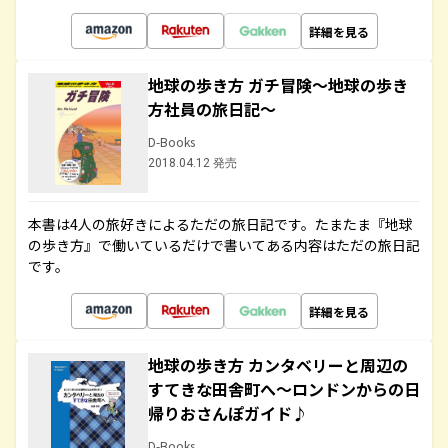
詳細を見る
地球の歩き方 ガチ冒険～地球の歩き
方社員の旅日記～
D-Books
2018.04.12 発売
本書は4人の旅好きによるただの旅日記です。たまたま『地球
の歩き方』で働いているだけで書いてある内容はただの旅日記
です。
詳細を見る
地球の歩き方 カンタベリーと周辺の
すてきな田舎町へ～ロンドンからの日
帰りおさんぽガイド♪
D-Books