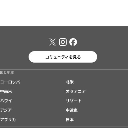
コミュニティを見る
国と地域
ヨーロッパ
北米
中南米
オセアニア
ハワイ
リゾート
アジア
中近東
アフリカ
日本