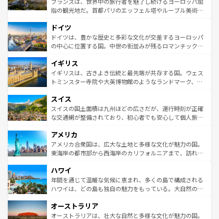
フランスは、世界中の旅行者を魅了し続けるヨーロッパ屈
アートに溢れた街角から、地方では古代ローマ遺跡や中世
指の観光地だ。首都パリのエッフェル塔やルーブル美術館
の城塞都市、穏やかなビーチリゾートまで多彩な表情を見
といった象徴的なスポットから、田舎町の古風な美しさま
せる。地方によって風土や気候が異なるスペインはその個
ドイツ
で、幅広い魅力が詰まっている。華麗な宮殿、歴史的な大
性で訪れる人を魅了する。 なお、新着のスペイン情報は
コ
聖堂、美しいビーチ、そして豊かな自然が、訪れる者を心
ドイツは、豊かな歴史と多彩な文化が交差するヨーロッパ
ンテンツ一覧
を参照してほしい。
から魅了する。また、フランスは美食の国としても知ら
の中心に位置する国。中世の街並みが残るロマンチック街
れ、フランス料理はユネスコ無形文化遺産にも登録されて
道から、未来を先取りするようなモダンな都市まで多様な
イギリス
いる。シャンパンの発祥地であるランス、プロヴァンスの
顔を持つこの国は、どこを歩いても飽きることがない。ベ
香り高いラベンダー畑など、多彩な楽しみ方が可能だ。さ
ルリンの文化的活気、バイエルン州のアルプスの絶景、そ
イギリスは、古きよき伝統と最先端が共存する国。ウェス
らに、パリ以外の地域にも魅力が溢れており、どの街角に
してライン川沿いのワイン畑といった風景は必見。ビール
トミンスター寺院や大英博物館のようなランドマーク、歴
も豊かな歴史と文化が息づいている。パリ以外の個性あふ
とソーセージを味わいながら地元の人と過ごす楽しい時間
史ある大学都市、美しい丘陵地帯や牧歌的な風景など、エ
れる地方に足を運ぶとそれぞれで全く異なる文化を体験で
スイス
は、お酒好きな人にはぜひ体験してほしい。 なお、新着の
リアごとに異なる魅力がある。また、優雅なアフタヌーン
きるだろう。 なお、新着のフランス情報は
コンテンツ一覧
ドイツ情報は
コンテンツ一覧
を参照してほしい。
ティー、ビール好きにはたまらない英国パブ、サッカー観
スイスの国土面積は九州ほどの広さだが、運行時刻が正確
を参照してほしい。
戦など、本場だからこそできる体験も豊富。イギリスを旅
な交通網が整備されており、初心者でも安心して個人旅行
して楽しみつくそう。 なお、新着のイギリス情報は
コンテ
を楽しめる。日本同様に時刻表どおりの旅が可能だ。中世
アメリカ
ンツ一覧
を参照してほしい。
の建物がそのまま残る町や、スイスならではのユニークな
博物館もあり、アルプス観光だけでなく町歩きも満喫する
アメリカ合衆国は、広大な土地と多様な文化が魅力の国。
ことができる。国民の所得が高いため物価も高いが、旅行
東海岸の都市部から西海岸のカリフォルニアまで、訪れる
者向けの交通パス提供のサービスもあり、うまく活用すれ
場所ごとに異なる風景と体験が待っている。ニューヨーク
ハワイ
ば市内交通費無料で観光を楽しむこともできる。 なお、新
のような巨大都市は、観光、ショッピング、エンターテイ
着のスイス情報は
コンテンツ一覧
を参照してほしい。
ンメントが詰まった刺激的なスポットだ。一方、アメリカ
年間を通じて温暖な気候に恵まれ、多くの島で構成される
西部には大自然が広がり、グランドキャニオンやイエロー
ハワイは、どの島も独自の魅力をもっている。大自然の神
ストーン国立公園といった絶景が堪能できる。さらに、南
秘を感じたいなら、火山が生み出した壮大な景観を誇るハ
オーストラリア
部のニューオーリンズでは、音楽と美食が融合した独特の
ワイ島は見逃せない。また、定番の観光地といえばオアフ
文化が魅力。旅行者はアメリカの各地域で異なる魅力を楽
島だが、静かな自然を求めるならマウイ島やカウアイ島が
オーストラリアは、壮大な自然と多様な文化が魅力の国。