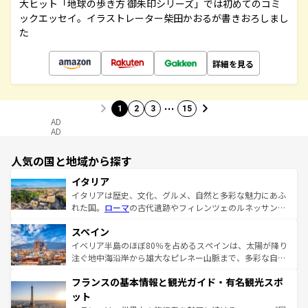
大ヒット「地球の歩き方 御朱印シリーズ」では初めてのコミ
ックエッセイ。イラストレーター柴田かおるが書きおろしまし
た
詳細を見る
…
1
2
3
15
AD
AD
人気の国と地域から探す
イタリア
イタリアは歴史、文化、グルメ、自然と多彩な魅力にあふ
れた国。
ローマ
の古代遺跡やフィレンツェのルネッサンス
美術、ヴェネツィアの運河など、歴史あるスポットはもち
スペイン
ろん、トスカーナの美しい田園風景やアマルフィ海岸の絶
景など、自然景観も見逃せない。観光の合間には、本場の
イベリア半島のほぼ80％を占めるスペインは、太陽が降り
ピザやパスタなど、絶品のイタリア料理を堪能することも
注ぐ地中海沿岸から雄大なピレネー山脈まで、多彩な自然
できる。朝目覚めてから夜眠るまで、すべての瞬間を楽し
と文化が詰まったヨーロッパ屈指の旅行先だ。多様な地域
フランスの基本情報と観光ガイド・有名観光スポ
ませてくれるイタリアで、忘れられない旅をしてみよう！
文化が根付くこの国では、情熱的なフラメンコ、熱気あふ
なお、新着のイタリア情報は
コンテンツ一覧
を参照してほ
れる闘牛、そして美味しいタパスが生活の一部となってい
ット
しい。
る。首都マドリードの洗練された雰囲気や、バルセロナの