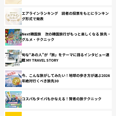
エアラインランキング 読者の投票をもとにランキン
グ形式で発表
Next韓国旅 次の韓国旅行がもっと楽しくなる 旅先・
グルメ・テクニック
旬な“あの人”が「旅」をテーマに語るインタビュー連
載 MY TRAVEL STORY
今、こんな旅がしてみたい！地球の歩き方が選ぶ2026
年絶対行くべき旅先30
コスパもタイパもかなえる！賢者の旅テクニック