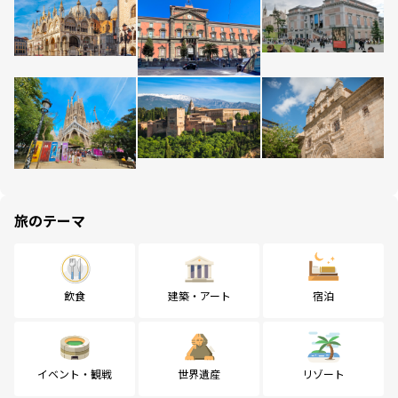
旅のテーマ
飲食
建築・アート
宿泊
イベント・観戦
世界遺産
リゾート