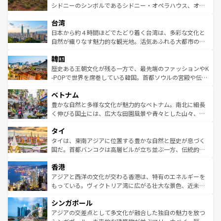
しみながら、その多様性と豊かな歴史を感じることができ
おすすめ。エメラルドグリーンに輝く海をはじめ、豊かな
シドニーのシンボルであるシドニー・オペラハウス、オー
るだろう。車でのロードトリップや列車の旅も、アメリカ
文化や歴史が息づいている。「アロハスピリット」と呼ば
ストラリア東海岸北部に広がる大サンゴ礁地帯グレートバ
ならではの贅沢な旅のスタイルだ。 なお、新着のアメリカ
台湾
れるおもてなしの心で訪れる人々を迎えてくれるハワイの
リアリーフや大陸中央部にそびえるウルル（エアーズロッ
情報は
コンテンツ一覧
を参照してほしい。
人々、おいしいローカルフードやハワイアンミュージッ
ク）、タスマニアの美しい原生林やケアンズの熱帯雨林な
日本から約４時間ほどでたどり着く台湾は、多彩な文化と
ク、伝統的なフラダンスなど、すべてがハワイの魅力を彩
ど、見どころがたくさん。また、カフェやワイン、オージ
自然が織りなす魅力的な観光地。活気あふれる大都市の台
っている。訪れるたびに新しい発見と感動が待っているハ
ービーフなどの食文化も豊かで、美味しいものであふれて
北やノスタルジックな町並みが人気な九份（ジォウフェ
ワイを、存分に味わってほしい。 なお、新着のハワイ情報
韓国
いる。アクティビティも充実しており、サーフィンやダイ
ン）、静ひつな山岳地帯である台湾東部など、都市の喧騒
は
コンテンツ一覧
を参照してほしい。
ビング、ハイキングなど、アウトドア好きにはたまらな
と山間の静けさが共存しており、訪れる人に新しい発見と
歴史ある王朝文化が残る一方で、最先端のファッションやK
い。オーストラリアの多彩な魅力を存分に味わいつくそ
驚きをもたらしてくれる。また、奥深い台湾の食文化も魅
-POPで世界を席巻している韓国。首都ソウルの宮殿や伝統
う。 なお、新着のオーストラリア情報は
コンテンツ一覧
を
力で、夜市などの屋台グルメから高級料理、ヘルシーで美
家屋が並ぶエリアでは韓国の歴史と文化に浸ることがで
参照してほしい。
ベトナム
容にもいいと評判のスイーツなど、バラエティ豊かな料理
き、地方に足を延ばせば四季折々の自然美を楽しむことが
が味わえる。 なお、新着の台湾情報は
コンテンツ一覧
を参
できる。そして、キムチや焼肉、絶品のストリートフード
豊かな自然と多様な文化が魅力的なベトナム。南北に細長
照してほしい。
まで、さまざまな韓国料理が待っている。夜には、韓国な
く伸びる国土には、広大な田園風景や青々とした山々、世
らではのナイトライフも堪能できる。あたたかいホスピタ
界遺産に登録された壮大な自然景観が点在し、都市部では
タイ
リティに包まれながら、韓国の多彩な魅力を心ゆくまで味
急速な発展と共に伝統が息づく。ハノイの古い町並みやホ
わってみてほしい。 なお、新着の韓国情報は
コンテンツ一
ーチミン市のフランス統治時代の建物も、独特の雰囲気を
タイは、東南アジアに位置する豊かな自然と歴史が息づく
覧
を参照してほしい。
醸し出している。また、バラエティの豊かさとおいしさで
国だ。首都バンコクは高層ビルが立ち並ぶ一方、伝統的な
世界中の食通を魅了してやまないベトナム料理も魅力のひ
寺院や市場がいたるところに点在し、古きよき文化と現代
香港
とつ。フォーやバインミー、ベトナムコーヒーなどは、ぜ
の活気が交差している。北部ではチェンマイなどの山岳地
ひ現地で味わいたい。どの地域を訪れてもあたたかい人々
帯で自然と触れ合い、南部ではプーケットやクラビの美し
アジアと西洋の文化が交わる香港は、特有のエネルギーを
が旅行者を迎えてくれるので、きっと忘れられない旅にな
いビーチでリゾート気分を楽しむことができる。タイ料理
もっている。ヴィクトリア湾に広がる壮大な景色、近未来
るはずだ。 なお、新着のベトナム情報は
コンテンツ一覧
を
は世界的に有名で、屋台から高級レストランまで味覚を刺
的なアートスポット、そして歴史と現代が融合した町並
参照してほしい。
シンガポール
激する。気候は一年中温暖で、どの季節にも異なる楽しみ
み、どこを訪れても感動するはず。観光スポットが密集し
が待っている。親しみやすいタイの人々、仏教を中心とし
ており、効率よく見どころを回れるのも魅力。息をのむよ
アジアの交差点として多文化が融合した独自の魅力を放つ
た文化、そして多様な観光資源が、訪れる旅人を魅了し続
うな絶景から文化的な体験まで、香港を存分に楽しみ尽く