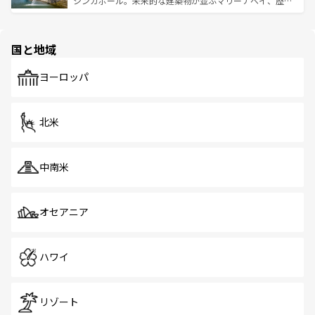
シンガポール。未来的な建築物が並ぶマリーナベイ、歴史
ける。 なお、新着のタイ情報は
コンテンツ一覧
を参照して
そう。 なお、新着の香港情報は
コンテンツ一覧
を参照して
と伝統を感じられるエスニックタウン、多数の緑豊かな公
ほしい。
ほしい。
園や自然保護区など、自然が調和した近代的な景観と文化
の多様性あふれるカラフルな町は、どこを歩いても新しい
国と地域
発見がある。さらに、治安のよさや充実した公共交通機関
も、旅行者にとっては魅力的なポイント。グルメも豊富
で、ホーカーズは地元の風情を楽しめる外せないスポット
ヨーロッパ
だ。訪れる人を飽きさせないシンガポールで、多様な魅力
を体感しよう。 なお、新着のシンガポール情報は
コンテン
ツ一覧
を参照してほしい。
北米
中南米
オセアニア
ハワイ
リゾート