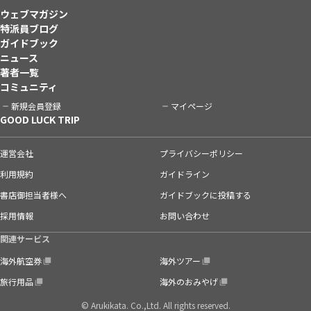
ウェブマガジン
特派員ブログ
ガイドブック
ニュース
著者一覧
コミュニティ
新規会員登録
マイページ
GOOD LUCK TRIP
運営会社
プライバシーポリシー
利用規約
ガイドライン
書店御担当者様へ
ガイドブックに投稿する
採用情報
お問い合わせ
関連サービス
海外航空券
海外ツアー
旅行用品
海外のおみやげ
© Arukikata. Co.,Ltd. All rights reserved.