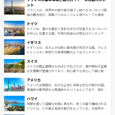
なお、新着のイタリア情報は
コンテンツ一覧
を参照してほ
れる闘牛、そして美味しいタパスが生活の一部となってい
ット
しい。
る。首都マドリードの洗練された雰囲気や、バルセロナの
フランスは、世界中の旅行者を魅了し続けるヨーロッパ屈
アートに溢れた街角から、地方では古代ローマ遺跡や中世
指の観光地だ。首都パリのエッフェル塔やルーブル美術館
の城塞都市、穏やかなビーチリゾートまで多彩な表情を見
といった象徴的なスポットから、田舎町の古風な美しさま
せる。地方によって風土や気候が異なるスペインはその個
ドイツ
で、幅広い魅力が詰まっている。華麗な宮殿、歴史的な大
性で訪れる人を魅了する。 なお、新着のスペイン情報は
コ
聖堂、美しいビーチ、そして豊かな自然が、訪れる者を心
ドイツは、豊かな歴史と多彩な文化が交差するヨーロッパ
ンテンツ一覧
を参照してほしい。
から魅了する。また、フランスは美食の国としても知ら
の中心に位置する国。中世の街並みが残るロマンチック街
れ、フランス料理はユネスコ無形文化遺産にも登録されて
道から、未来を先取りするようなモダンな都市まで多様な
イギリス
いる。シャンパンの発祥地であるランス、プロヴァンスの
顔を持つこの国は、どこを歩いても飽きることがない。ベ
香り高いラベンダー畑など、多彩な楽しみ方が可能だ。さ
ルリンの文化的活気、バイエルン州のアルプスの絶景、そ
イギリスは、古きよき伝統と最先端が共存する国。ウェス
らに、パリ以外の地域にも魅力が溢れており、どの街角に
してライン川沿いのワイン畑といった風景は必見。ビール
トミンスター寺院や大英博物館のようなランドマーク、歴
も豊かな歴史と文化が息づいている。パリ以外の個性あふ
とソーセージを味わいながら地元の人と過ごす楽しい時間
史ある大学都市、美しい丘陵地帯や牧歌的な風景など、エ
れる地方に足を運ぶとそれぞれで全く異なる文化を体験で
スイス
は、お酒好きな人にはぜひ体験してほしい。 なお、新着の
リアごとに異なる魅力がある。また、優雅なアフタヌーン
きるだろう。 なお、新着のフランス情報は
コンテンツ一覧
ドイツ情報は
コンテンツ一覧
を参照してほしい。
ティー、ビール好きにはたまらない英国パブ、サッカー観
スイスの国土面積は九州ほどの広さだが、運行時刻が正確
を参照してほしい。
戦など、本場だからこそできる体験も豊富。イギリスを旅
な交通網が整備されており、初心者でも安心して個人旅行
して楽しみつくそう。 なお、新着のイギリス情報は
コンテ
を楽しめる。日本同様に時刻表どおりの旅が可能だ。中世
アメリカ
ンツ一覧
を参照してほしい。
の建物がそのまま残る町や、スイスならではのユニークな
博物館もあり、アルプス観光だけでなく町歩きも満喫する
アメリカ合衆国は、広大な土地と多様な文化が魅力の国。
ことができる。国民の所得が高いため物価も高いが、旅行
東海岸の都市部から西海岸のカリフォルニアまで、訪れる
者向けの交通パス提供のサービスもあり、うまく活用すれ
場所ごとに異なる風景と体験が待っている。ニューヨーク
ハワイ
ば市内交通費無料で観光を楽しむこともできる。 なお、新
のような巨大都市は、観光、ショッピング、エンターテイ
着のスイス情報は
コンテンツ一覧
を参照してほしい。
ンメントが詰まった刺激的なスポットだ。一方、アメリカ
年間を通じて温暖な気候に恵まれ、多くの島で構成される
西部には大自然が広がり、グランドキャニオンやイエロー
ハワイは、どの島も独自の魅力をもっている。大自然の神
ストーン国立公園といった絶景が堪能できる。さらに、南
秘を感じたいなら、火山が生み出した壮大な景観を誇るハ