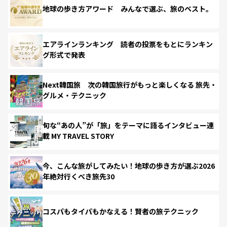
地球の歩き方アワード みんなで選ぶ、旅のベスト。
エアラインランキング 読者の投票をもとにランキン
グ形式で発表
Next韓国旅 次の韓国旅行がもっと楽しくなる 旅先・
グルメ・テクニック
旬な“あの人”が「旅」をテーマに語るインタビュー連
載 MY TRAVEL STORY
今、こんな旅がしてみたい！地球の歩き方が選ぶ2026
年絶対行くべき旅先30
コスパもタイパもかなえる！賢者の旅テクニック