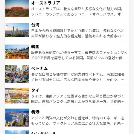
オーストラリア
部のニューオーリンズでは、音楽と美食が融合した独特の
ワイ島は見逃せない。また、定番の観光地といえばオアフ
文化が魅力。旅行者はアメリカの各地域で異なる魅力を楽
島だが、静かな自然を求めるならマウイ島やカウアイ島が
オーストラリアは、壮大な自然と多様な文化が魅力の国。
しみながら、その多様性と豊かな歴史を感じることができ
おすすめ。エメラルドグリーンに輝く海をはじめ、豊かな
シドニーのシンボルであるシドニー・オペラハウス、オー
るだろう。車でのロードトリップや列車の旅も、アメリカ
文化や歴史が息づいている。「アロハスピリット」と呼ば
ストラリア東海岸北部に広がる大サンゴ礁地帯グレートバ
ならではの贅沢な旅のスタイルだ。 なお、新着のアメリカ
台湾
れるおもてなしの心で訪れる人々を迎えてくれるハワイの
リアリーフや大陸中央部にそびえるウルル（エアーズロッ
情報は
コンテンツ一覧
を参照してほしい。
人々、おいしいローカルフードやハワイアンミュージッ
ク）、タスマニアの美しい原生林やケアンズの熱帯雨林な
日本から約４時間ほどでたどり着く台湾は、多彩な文化と
ク、伝統的なフラダンスなど、すべてがハワイの魅力を彩
ど、見どころがたくさん。また、カフェやワイン、オージ
自然が織りなす魅力的な観光地。活気あふれる大都市の台
っている。訪れるたびに新しい発見と感動が待っているハ
ービーフなどの食文化も豊かで、美味しいものであふれて
北やノスタルジックな町並みが人気な九份（ジォウフェ
ワイを、存分に味わってほしい。 なお、新着のハワイ情報
韓国
いる。アクティビティも充実しており、サーフィンやダイ
ン）、静ひつな山岳地帯である台湾東部など、都市の喧騒
は
コンテンツ一覧
を参照してほしい。
ビング、ハイキングなど、アウトドア好きにはたまらな
と山間の静けさが共存しており、訪れる人に新しい発見と
歴史ある王朝文化が残る一方で、最先端のファッションやK
い。オーストラリアの多彩な魅力を存分に味わいつくそ
驚きをもたらしてくれる。また、奥深い台湾の食文化も魅
-POPで世界を席巻している韓国。首都ソウルの宮殿や伝統
う。 なお、新着のオーストラリア情報は
コンテンツ一覧
を
力で、夜市などの屋台グルメから高級料理、ヘルシーで美
家屋が並ぶエリアでは韓国の歴史と文化に浸ることがで
参照してほしい。
ベトナム
容にもいいと評判のスイーツなど、バラエティ豊かな料理
き、地方に足を延ばせば四季折々の自然美を楽しむことが
が味わえる。 なお、新着の台湾情報は
コンテンツ一覧
を参
できる。そして、キムチや焼肉、絶品のストリートフード
豊かな自然と多様な文化が魅力的なベトナム。南北に細長
照してほしい。
まで、さまざまな韓国料理が待っている。夜には、韓国な
く伸びる国土には、広大な田園風景や青々とした山々、世
らではのナイトライフも堪能できる。あたたかいホスピタ
界遺産に登録された壮大な自然景観が点在し、都市部では
タイ
リティに包まれながら、韓国の多彩な魅力を心ゆくまで味
急速な発展と共に伝統が息づく。ハノイの古い町並みやホ
わってみてほしい。 なお、新着の韓国情報は
コンテンツ一
ーチミン市のフランス統治時代の建物も、独特の雰囲気を
タイは、東南アジアに位置する豊かな自然と歴史が息づく
覧
を参照してほしい。
醸し出している。また、バラエティの豊かさとおいしさで
国だ。首都バンコクは高層ビルが立ち並ぶ一方、伝統的な
世界中の食通を魅了してやまないベトナム料理も魅力のひ
寺院や市場がいたるところに点在し、古きよき文化と現代
香港
とつ。フォーやバインミー、ベトナムコーヒーなどは、ぜ
の活気が交差している。北部ではチェンマイなどの山岳地
ひ現地で味わいたい。どの地域を訪れてもあたたかい人々
帯で自然と触れ合い、南部ではプーケットやクラビの美し
アジアと西洋の文化が交わる香港は、特有のエネルギーを
が旅行者を迎えてくれるので、きっと忘れられない旅にな
いビーチでリゾート気分を楽しむことができる。タイ料理
もっている。ヴィクトリア湾に広がる壮大な景色、近未来
るはずだ。 なお、新着のベトナム情報は
コンテンツ一覧
を
は世界的に有名で、屋台から高級レストランまで味覚を刺
的なアートスポット、そして歴史と現代が融合した町並
参照してほしい。
シンガポール
激する。気候は一年中温暖で、どの季節にも異なる楽しみ
み、どこを訪れても感動するはず。観光スポットが密集し