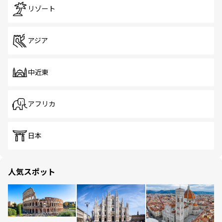
リゾート
アジア
中近東
アフリカ
日本
人気スポット