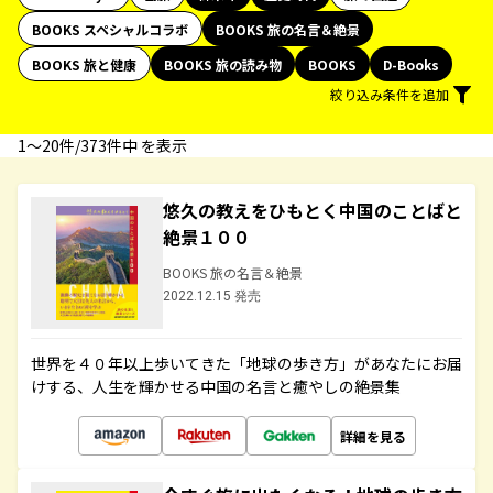
BOOKS スペシャルコラボ
BOOKS 旅の名言＆絶景
BOOKS 旅と健康
BOOKS 旅の読み物
BOOKS
D-Books
絞り込み条件を追加
1〜20件/373件中 を表示
悠久の教えをひもとく中国のことばと
絶景１００
BOOKS 旅の名言＆絶景
2022.12.15 発売
世界を４０年以上歩いてきた「地球の歩き方」があなたにお届
けする、人生を輝かせる中国の名言と癒やしの絶景集
詳細を見る