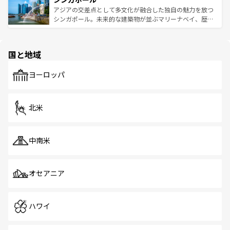
が待っている。親しみやすいタイの人々、仏教を中心とし
ており、効率よく見どころを回れるのも魅力。息をのむよ
アジアの交差点として多文化が融合した独自の魅力を放つ
た文化、そして多様な観光資源が、訪れる旅人を魅了し続
うな絶景から文化的な体験まで、香港を存分に楽しみ尽く
シンガポール。未来的な建築物が並ぶマリーナベイ、歴史
ける。 なお、新着のタイ情報は
コンテンツ一覧
を参照して
そう。 なお、新着の香港情報は
コンテンツ一覧
を参照して
と伝統を感じられるエスニックタウン、多数の緑豊かな公
ほしい。
ほしい。
園や自然保護区など、自然が調和した近代的な景観と文化
の多様性あふれるカラフルな町は、どこを歩いても新しい
国と地域
発見がある。さらに、治安のよさや充実した公共交通機関
も、旅行者にとっては魅力的なポイント。グルメも豊富
で、ホーカーズは地元の風情を楽しめる外せないスポット
ヨーロッパ
だ。訪れる人を飽きさせないシンガポールで、多様な魅力
を体感しよう。 なお、新着のシンガポール情報は
コンテン
ツ一覧
を参照してほしい。
北米
中南米
オセアニア
ハワイ