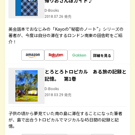
帰りおさんぽガイド♪
D-Books
2018.07.26 発売
英会話本でおなじみの「Kayoの“秘密のノート”」シリーズの
著者が、今度は自分の滞在するロンドン南東の田舎町をご紹
介！
詳細を見る
とろとろトロピカル ある旅の記録と
記憶。 第1巻
D-Books
2018.03.29 発売
子供の頃から夢見ていた南の島に滞在することになった筆者
が、島で出合うトロピカルでマジカルな45日間の記録と記
憶。