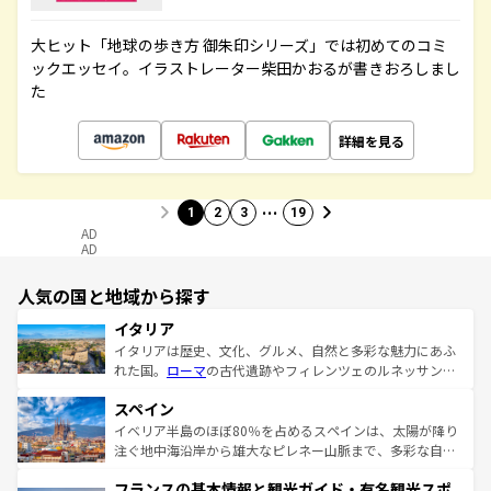
大ヒット「地球の歩き方 御朱印シリーズ」では初めてのコミ
ックエッセイ。イラストレーター柴田かおるが書きおろしまし
た
詳細を見る
…
1
2
3
19
AD
AD
人気の国と地域から探す
イタリア
イタリアは歴史、文化、グルメ、自然と多彩な魅力にあふ
れた国。
ローマ
の古代遺跡やフィレンツェのルネッサンス
美術、ヴェネツィアの運河など、歴史あるスポットはもち
スペイン
ろん、トスカーナの美しい田園風景やアマルフィ海岸の絶
景など、自然景観も見逃せない。観光の合間には、本場の
イベリア半島のほぼ80％を占めるスペインは、太陽が降り
ピザやパスタなど、絶品のイタリア料理を堪能することも
注ぐ地中海沿岸から雄大なピレネー山脈まで、多彩な自然
できる。朝目覚めてから夜眠るまで、すべての瞬間を楽し
と文化が詰まったヨーロッパ屈指の旅行先だ。多様な地域
フランスの基本情報と観光ガイド・有名観光スポ
ませてくれるイタリアで、忘れられない旅をしてみよう！
文化が根付くこの国では、情熱的なフラメンコ、熱気あふ