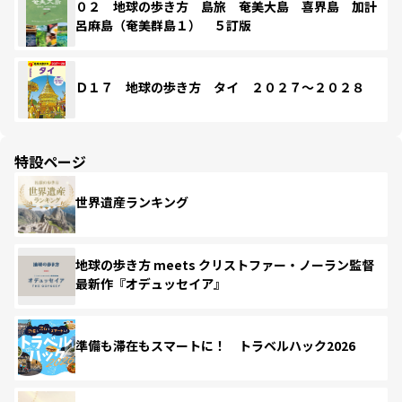
０２ 地球の歩き方 島旅 奄美大島 喜界島 加計
呂麻島（奄美群島１） ５訂版
Ｄ１７ 地球の歩き方 タイ ２０２７～２０２８
特設ページ
世界遺産ランキング
地球の歩き方 meets クリストファー・ノーラン監督
最新作『オデュッセイア』
準備も滞在もスマートに！ トラベルハック2026