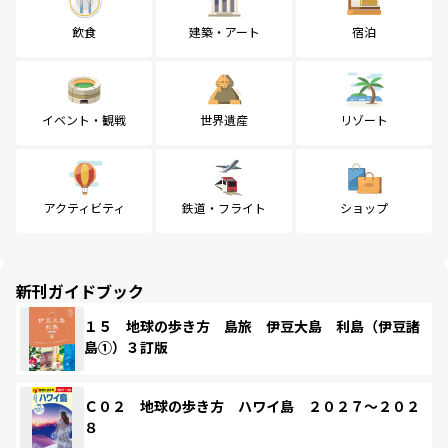
飲食
建築・アート
宿泊
イベント・観戦
世界遺産
リゾート
アクティビティ
鉄道・フライト
ショップ
新刊ガイドブック
１５ 地球の歩き方 島旅 伊豆大島 利島（伊豆諸
島①）３訂版
Ｃ０２ 地球の歩き方 ハワイ島 ２０２７～２０２
８