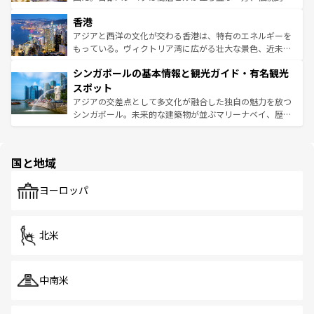
世界中の食通を魅了してやまないベトナム料理も魅力のひ
寺院や市場がいたるところに点在し、古きよき文化と現代
香港
とつ。フォーやバインミー、ベトナムコーヒーなどは、ぜ
の活気が交差している。北部ではチェンマイなどの山岳地
ひ現地で味わいたい。どの地域を訪れてもあたたかい人々
帯で自然と触れ合い、南部ではプーケットやクラビの美し
アジアと西洋の文化が交わる香港は、特有のエネルギーを
が旅行者を迎えてくれるので、きっと忘れられない旅にな
いビーチでリゾート気分を楽しむことができる。タイ料理
もっている。ヴィクトリア湾に広がる壮大な景色、近未来
るはずだ。 なお、新着のベトナム情報は
コンテンツ一覧
を
は世界的に有名で、屋台から高級レストランまで味覚を刺
的なアートスポット、そして歴史と現代が融合した町並
参照してほしい。
シンガポールの基本情報と観光ガイド・有名観光
激する。気候は一年中温暖で、どの季節にも異なる楽しみ
み、どこを訪れても感動するはず。観光スポットが密集し
が待っている。親しみやすいタイの人々、仏教を中心とし
ており、効率よく見どころを回れるのも魅力。息をのむよ
スポット
た文化、そして多様な観光資源が、訪れる旅人を魅了し続
うな絶景から文化的な体験まで、香港を存分に楽しみ尽く
アジアの交差点として多文化が融合した独自の魅力を放つ
ける。 なお、新着のタイ情報は
コンテンツ一覧
を参照して
そう。 なお、新着の香港情報は
コンテンツ一覧
を参照して
シンガポール。未来的な建築物が並ぶマリーナベイ、歴史
ほしい。
ほしい。
と伝統を感じられるエスニックタウン、多数の緑豊かな公
園や自然保護区など、自然が調和した近代的な景観と文化
の多様性あふれるカラフルな町は、どこを歩いても新しい
国と地域
発見がある。さらに、治安のよさや充実した公共交通機関
も、旅行者にとっては魅力的なポイント。グルメも豊富
で、ホーカーズは地元の風情を楽しめる外せないスポット
ヨーロッパ
だ。訪れる人を飽きさせないシンガポールで、多様な魅力
を体感しよう。 なお、新着のシンガポール情報は
コンテン
ツ一覧
を参照してほしい。
北米
中南米