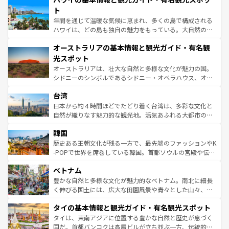
ンメントが詰まった刺激的なスポットだ。一方、アメリカ
ト
西部には大自然が広がり、グランドキャニオンやイエロー
年間を通じて温暖な気候に恵まれ、多くの島で構成される
ストーン国立公園といった絶景が堪能できる。さらに、南
ハワイは、どの島も独自の魅力をもっている。大自然の神
部のニューオーリンズでは、音楽と美食が融合した独特の
秘を感じたいなら、火山が生み出した壮大な景観を誇るハ
文化が魅力。旅行者はアメリカの各地域で異なる魅力を楽
オーストラリアの基本情報と観光ガイド・有名観
ワイ島は見逃せない。また、定番の観光地といえばオアフ
しみながら、その多様性と豊かな歴史を感じることができ
島だが、静かな自然を求めるならマウイ島やカウアイ島が
光スポット
るだろう。車でのロードトリップや列車の旅も、アメリカ
おすすめ。エメラルドグリーンに輝く海をはじめ、豊かな
オーストラリアは、壮大な自然と多様な文化が魅力の国。
ならではの贅沢な旅のスタイルだ。 なお、新着のアメリカ
文化や歴史が息づいている。「アロハスピリット」と呼ば
シドニーのシンボルであるシドニー・オペラハウス、オー
情報は
コンテンツ一覧
を参照してほしい。
れるおもてなしの心で訪れる人々を迎えてくれるハワイの
ストラリア東海岸北部に広がる大サンゴ礁地帯グレートバ
人々、おいしいローカルフードやハワイアンミュージッ
台湾
リアリーフや大陸中央部にそびえるウルル（エアーズロッ
ク、伝統的なフラダンスなど、すべてがハワイの魅力を彩
ク）、タスマニアの美しい原生林やケアンズの熱帯雨林な
日本から約４時間ほどでたどり着く台湾は、多彩な文化と
っている。訪れるたびに新しい発見と感動が待っているハ
ど、見どころがたくさん。また、カフェやワイン、オージ
自然が織りなす魅力的な観光地。活気あふれる大都市の台
ワイを、存分に味わってほしい。 なお、新着のハワイ情報
ービーフなどの食文化も豊かで、美味しいものであふれて
北やノスタルジックな町並みが人気な九份（ジォウフェ
は
コンテンツ一覧
を参照してほしい。
韓国
いる。アクティビティも充実しており、サーフィンやダイ
ン）、静ひつな山岳地帯である台湾東部など、都市の喧騒
ビング、ハイキングなど、アウトドア好きにはたまらな
と山間の静けさが共存しており、訪れる人に新しい発見と
歴史ある王朝文化が残る一方で、最先端のファッションやK
い。オーストラリアの多彩な魅力を存分に味わいつくそ
驚きをもたらしてくれる。また、奥深い台湾の食文化も魅
-POPで世界を席巻している韓国。首都ソウルの宮殿や伝統
う。 なお、新着のオーストラリア情報は
コンテンツ一覧
を
力で、夜市などの屋台グルメから高級料理、ヘルシーで美
家屋が並ぶエリアでは韓国の歴史と文化に浸ることがで
参照してほしい。
ベトナム
容にもいいと評判のスイーツなど、バラエティ豊かな料理
き、地方に足を延ばせば四季折々の自然美を楽しむことが
が味わえる。 なお、新着の台湾情報は
コンテンツ一覧
を参
できる。そして、キムチや焼肉、絶品のストリートフード
豊かな自然と多様な文化が魅力的なベトナム。南北に細長
照してほしい。
まで、さまざまな韓国料理が待っている。夜には、韓国な
く伸びる国土には、広大な田園風景や青々とした山々、世
らではのナイトライフも堪能できる。あたたかいホスピタ
界遺産に登録された壮大な自然景観が点在し、都市部では
タイの基本情報と観光ガイド・有名観光スポット
リティに包まれながら、韓国の多彩な魅力を心ゆくまで味
急速な発展と共に伝統が息づく。ハノイの古い町並みやホ
わってみてほしい。 なお、新着の韓国情報は
コンテンツ一
ーチミン市のフランス統治時代の建物も、独特の雰囲気を
タイは、東南アジアに位置する豊かな自然と歴史が息づく
覧
を参照してほしい。
醸し出している。また、バラエティの豊かさとおいしさで
国だ。首都バンコクは高層ビルが立ち並ぶ一方、伝統的な