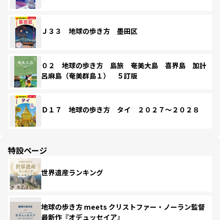
Ｊ３３ 地球の歩き方 墨田区
０２ 地球の歩き方 島旅 奄美大島 喜界島 加計
呂麻島（奄美群島１） ５訂版
Ｄ１７ 地球の歩き方 タイ ２０２７～２０２８
特設ページ
世界遺産ランキング
地球の歩き方 meets クリストファー・ノーラン監督
最新作『オデュッセイア』