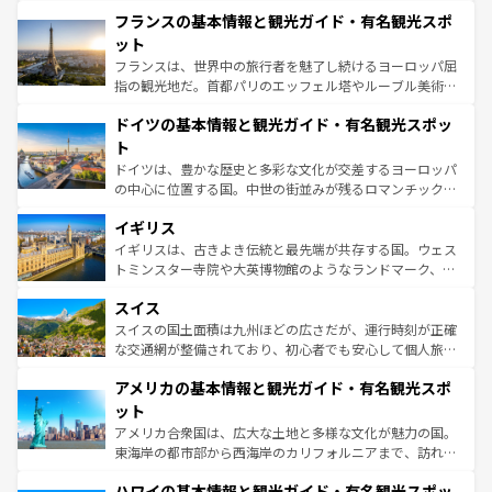
と文化が詰まったヨーロッパ屈指の旅行先だ。多様な地域
なお、新着のイタリア情報は
コンテンツ一覧
を参照してほ
フランスの基本情報と観光ガイド・有名観光スポ
文化が根付くこの国では、情熱的なフラメンコ、熱気あふ
しい。
れる闘牛、そして美味しいタパスが生活の一部となってい
ット
る。首都マドリードの洗練された雰囲気や、バルセロナの
フランスは、世界中の旅行者を魅了し続けるヨーロッパ屈
アートに溢れた街角から、地方では古代ローマ遺跡や中世
指の観光地だ。首都パリのエッフェル塔やルーブル美術館
の城塞都市、穏やかなビーチリゾートまで多彩な表情を見
といった象徴的なスポットから、田舎町の古風な美しさま
せる。地方によって風土や気候が異なるスペインはその個
ドイツの基本情報と観光ガイド・有名観光スポッ
で、幅広い魅力が詰まっている。華麗な宮殿、歴史的な大
性で訪れる人を魅了する。 なお、新着のスペイン情報は
コ
聖堂、美しいビーチ、そして豊かな自然が、訪れる者を心
ト
ンテンツ一覧
を参照してほしい。
から魅了する。また、フランスは美食の国としても知ら
ドイツは、豊かな歴史と多彩な文化が交差するヨーロッパ
れ、フランス料理はユネスコ無形文化遺産にも登録されて
の中心に位置する国。中世の街並みが残るロマンチック街
いる。シャンパンの発祥地であるランス、プロヴァンスの
道から、未来を先取りするようなモダンな都市まで多様な
香り高いラベンダー畑など、多彩な楽しみ方が可能だ。さ
イギリス
顔を持つこの国は、どこを歩いても飽きることがない。ベ
らに、パリ以外の地域にも魅力が溢れており、どの街角に
ルリンの文化的活気、バイエルン州のアルプスの絶景、そ
イギリスは、古きよき伝統と最先端が共存する国。ウェス
も豊かな歴史と文化が息づいている。パリ以外の個性あふ
してライン川沿いのワイン畑といった風景は必見。ビール
トミンスター寺院や大英博物館のようなランドマーク、歴
れる地方に足を運ぶとそれぞれで全く異なる文化を体験で
とソーセージを味わいながら地元の人と過ごす楽しい時間
史ある大学都市、美しい丘陵地帯や牧歌的な風景など、エ
きるだろう。 なお、新着のフランス情報は
コンテンツ一覧
スイス
は、お酒好きな人にはぜひ体験してほしい。 なお、新着の
リアごとに異なる魅力がある。また、優雅なアフタヌーン
を参照してほしい。
ドイツ情報は
コンテンツ一覧
を参照してほしい。
ティー、ビール好きにはたまらない英国パブ、サッカー観
スイスの国土面積は九州ほどの広さだが、運行時刻が正確
戦など、本場だからこそできる体験も豊富。イギリスを旅
な交通網が整備されており、初心者でも安心して個人旅行
して楽しみつくそう。 なお、新着のイギリス情報は
コンテ
を楽しめる。日本同様に時刻表どおりの旅が可能だ。中世
アメリカの基本情報と観光ガイド・有名観光スポ
ンツ一覧
を参照してほしい。
の建物がそのまま残る町や、スイスならではのユニークな
博物館もあり、アルプス観光だけでなく町歩きも満喫する
ット
ことができる。国民の所得が高いため物価も高いが、旅行
アメリカ合衆国は、広大な土地と多様な文化が魅力の国。
者向けの交通パス提供のサービスもあり、うまく活用すれ
東海岸の都市部から西海岸のカリフォルニアまで、訪れる
ば市内交通費無料で観光を楽しむこともできる。 なお、新
場所ごとに異なる風景と体験が待っている。ニューヨーク
着のスイス情報は
コンテンツ一覧
を参照してほしい。
ハワイの基本情報と観光ガイド・有名観光スポッ
のような巨大都市は、観光、ショッピング、エンターテイ