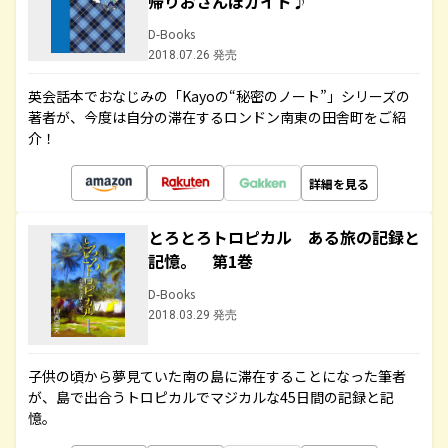
帰りおさんぽガイド♪
D-Books
2018.07.26 発売
英会話本でおなじみの「Kayoの“秘密のノート”」シリーズの
著者が、今度は自分の滞在するロンドン南東の田舎町をご紹
介！
詳細を見る
とろとろトロピカル ある旅の記録と
記憶。 第1巻
D-Books
2018.03.29 発売
子供の頃から夢見ていた南の島に滞在することになった筆者
が、島で出合うトロピカルでマジカルな45日間の記録と記
憶。