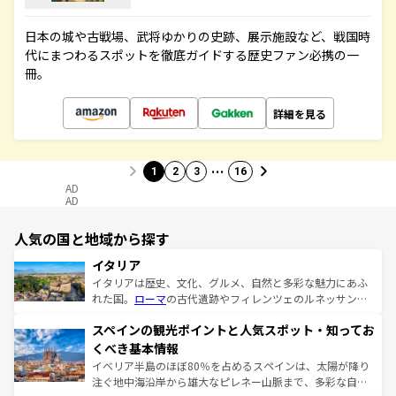
日本の城や古戦場、武将ゆかりの史跡、展示施設など、戦国時
代にまつわるスポットを徹底ガイドする歴史ファン必携の一
冊。
詳細を見る
…
1
2
3
16
AD
AD
人気の国と地域から探す
イタリア
イタリアは歴史、文化、グルメ、自然と多彩な魅力にあふ
れた国。
ローマ
の古代遺跡やフィレンツェのルネッサンス
美術、ヴェネツィアの運河など、歴史あるスポットはもち
スペインの観光ポイントと人気スポット・知ってお
ろん、トスカーナの美しい田園風景やアマルフィ海岸の絶
景など、自然景観も見逃せない。観光の合間には、本場の
くべき基本情報
ピザやパスタなど、絶品のイタリア料理を堪能することも
イベリア半島のほぼ80％を占めるスペインは、太陽が降り
できる。朝目覚めてから夜眠るまで、すべての瞬間を楽し
注ぐ地中海沿岸から雄大なピレネー山脈まで、多彩な自然
ませてくれるイタリアで、忘れられない旅をしてみよう！