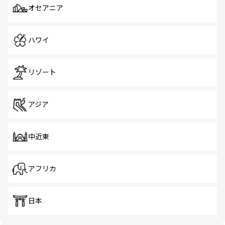
オセアニア
ハワイ
リゾート
アジア
中近東
アフリカ
日本