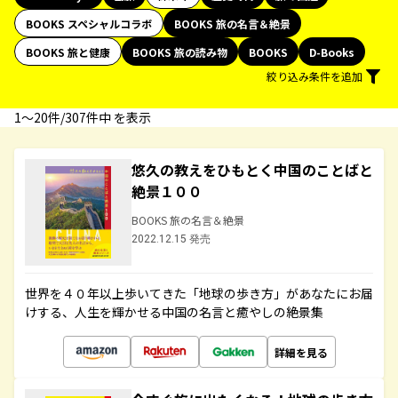
BOOKS スペシャルコラボ
BOOKS 旅の名言＆絶景
BOOKS 旅と健康
BOOKS 旅の読み物
BOOKS
D-Books
絞り込み条件を追加
1〜20件/307件中 を表示
悠久の教えをひもとく中国のことばと
絶景１００
BOOKS 旅の名言＆絶景
2022.12.15 発売
世界を４０年以上歩いてきた「地球の歩き方」があなたにお届
けする、人生を輝かせる中国の名言と癒やしの絶景集
詳細を見る