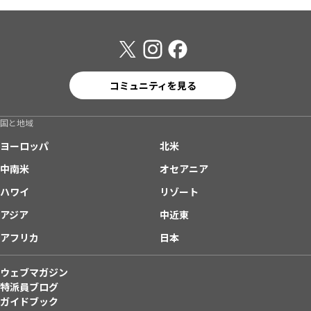
コミュニティを見る
国と地域
ヨーロッパ
北米
中南米
オセアニア
ハワイ
リゾート
アジア
中近東
アフリカ
日本
ウェブマガジン
特派員ブログ
ガイドブック