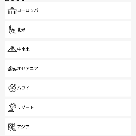
も、旅行者にとっては魅力的なポイント。グルメも豊富
で、ホーカーズは地元の風情を楽しめる外せないスポット
ヨーロッパ
だ。訪れる人を飽きさせないシンガポールで、多様な魅力
を体感しよう。 なお、新着のシンガポール情報は
コンテン
ツ一覧
を参照してほしい。
北米
中南米
オセアニア
ハワイ
リゾート
アジア