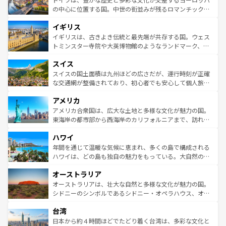
性で訪れる人を魅了する。 なお、新着のスペイン情報は
コ
から魅了する。また、フランスは美食の国としても知ら
の中心に位置する国。中世の街並みが残るロマンチック街
ンテンツ一覧
を参照してほしい。
れ、フランス料理はユネスコ無形文化遺産にも登録されて
道から、未来を先取りするようなモダンな都市まで多様な
イギリス
いる。シャンパンの発祥地であるランス、プロヴァンスの
顔を持つこの国は、どこを歩いても飽きることがない。ベ
香り高いラベンダー畑など、多彩な楽しみ方が可能だ。さ
ルリンの文化的活気、バイエルン州のアルプスの絶景、そ
イギリスは、古きよき伝統と最先端が共存する国。ウェス
らに、パリ以外の地域にも魅力が溢れており、どの街角に
してライン川沿いのワイン畑といった風景は必見。ビール
トミンスター寺院や大英博物館のようなランドマーク、歴
も豊かな歴史と文化が息づいている。パリ以外の個性あふ
とソーセージを味わいながら地元の人と過ごす楽しい時間
史ある大学都市、美しい丘陵地帯や牧歌的な風景など、エ
れる地方に足を運ぶとそれぞれで全く異なる文化を体験で
スイス
は、お酒好きな人にはぜひ体験してほしい。 なお、新着の
リアごとに異なる魅力がある。また、優雅なアフタヌーン
きるだろう。 なお、新着のフランス情報は
コンテンツ一覧
ドイツ情報は
コンテンツ一覧
を参照してほしい。
ティー、ビール好きにはたまらない英国パブ、サッカー観
スイスの国土面積は九州ほどの広さだが、運行時刻が正確
を参照してほしい。
戦など、本場だからこそできる体験も豊富。イギリスを旅
な交通網が整備されており、初心者でも安心して個人旅行
して楽しみつくそう。 なお、新着のイギリス情報は
コンテ
を楽しめる。日本同様に時刻表どおりの旅が可能だ。中世
アメリカ
ンツ一覧
を参照してほしい。
の建物がそのまま残る町や、スイスならではのユニークな
博物館もあり、アルプス観光だけでなく町歩きも満喫する
アメリカ合衆国は、広大な土地と多様な文化が魅力の国。
ことができる。国民の所得が高いため物価も高いが、旅行
東海岸の都市部から西海岸のカリフォルニアまで、訪れる
者向けの交通パス提供のサービスもあり、うまく活用すれ
場所ごとに異なる風景と体験が待っている。ニューヨーク
ハワイ
ば市内交通費無料で観光を楽しむこともできる。 なお、新
のような巨大都市は、観光、ショッピング、エンターテイ
着のスイス情報は
コンテンツ一覧
を参照してほしい。
ンメントが詰まった刺激的なスポットだ。一方、アメリカ
年間を通じて温暖な気候に恵まれ、多くの島で構成される
西部には大自然が広がり、グランドキャニオンやイエロー
ハワイは、どの島も独自の魅力をもっている。大自然の神
ストーン国立公園といった絶景が堪能できる。さらに、南
秘を感じたいなら、火山が生み出した壮大な景観を誇るハ
オーストラリア
部のニューオーリンズでは、音楽と美食が融合した独特の
ワイ島は見逃せない。また、定番の観光地といえばオアフ
文化が魅力。旅行者はアメリカの各地域で異なる魅力を楽
島だが、静かな自然を求めるならマウイ島やカウアイ島が
オーストラリアは、壮大な自然と多様な文化が魅力の国。
しみながら、その多様性と豊かな歴史を感じることができ
おすすめ。エメラルドグリーンに輝く海をはじめ、豊かな
シドニーのシンボルであるシドニー・オペラハウス、オー
るだろう。車でのロードトリップや列車の旅も、アメリカ
文化や歴史が息づいている。「アロハスピリット」と呼ば
ストラリア東海岸北部に広がる大サンゴ礁地帯グレートバ
ならではの贅沢な旅のスタイルだ。 なお、新着のアメリカ
台湾
れるおもてなしの心で訪れる人々を迎えてくれるハワイの
リアリーフや大陸中央部にそびえるウルル（エアーズロッ
情報は
コンテンツ一覧
を参照してほしい。
人々、おいしいローカルフードやハワイアンミュージッ
ク）、タスマニアの美しい原生林やケアンズの熱帯雨林な
日本から約４時間ほどでたどり着く台湾は、多彩な文化と