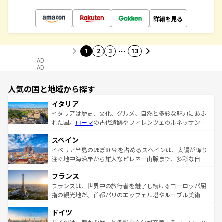
詳細を見る
…
1
2
3
13
AD
AD
人気の国と地域から探す
イタリア
イタリアは歴史、文化、グルメ、自然と多彩な魅力にあふ
れた国。
ローマ
の古代遺跡やフィレンツェのルネッサンス
美術、ヴェネツィアの運河など、歴史あるスポットはもち
スペイン
ろん、トスカーナの美しい田園風景やアマルフィ海岸の絶
景など、自然景観も見逃せない。観光の合間には、本場の
イベリア半島のほぼ80％を占めるスペインは、太陽が降り
ピザやパスタなど、絶品のイタリア料理を堪能することも
注ぐ地中海沿岸から雄大なピレネー山脈まで、多彩な自然
できる。朝目覚めてから夜眠るまで、すべての瞬間を楽し
と文化が詰まったヨーロッパ屈指の旅行先だ。多様な地域
フランス
ませてくれるイタリアで、忘れられない旅をしてみよう！
文化が根付くこの国では、情熱的なフラメンコ、熱気あふ
なお、新着のイタリア情報は
コンテンツ一覧
を参照してほ
れる闘牛、そして美味しいタパスが生活の一部となってい
フランスは、世界中の旅行者を魅了し続けるヨーロッパ屈
しい。
る。首都マドリードの洗練された雰囲気や、バルセロナの
指の観光地だ。首都パリのエッフェル塔やルーブル美術館
アートに溢れた街角から、地方では古代ローマ遺跡や中世
といった象徴的なスポットから、田舎町の古風な美しさま
ドイツ
の城塞都市、穏やかなビーチリゾートまで多彩な表情を見
で、幅広い魅力が詰まっている。華麗な宮殿、歴史的な大
せる。地方によって風土や気候が異なるスペインはその個
聖堂、美しいビーチ、そして豊かな自然が、訪れる者を心
ドイツは、豊かな歴史と多彩な文化が交差するヨーロッパ