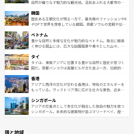
ク、伝統的なフラダンスなど、すべてがハワイの魅力を彩
ど、見どころがたくさん。また、カフェやワイン、オージ
自然が織りなす魅力的な観光地。活気あふれる大都市の台
っている。訪れるたびに新しい発見と感動が待っているハ
ービーフなどの食文化も豊かで、美味しいものであふれて
北やノスタルジックな町並みが人気な九份（ジォウフェ
ワイを、存分に味わってほしい。 なお、新着のハワイ情報
韓国
いる。アクティビティも充実しており、サーフィンやダイ
ン）、静ひつな山岳地帯である台湾東部など、都市の喧騒
は
コンテンツ一覧
を参照してほしい。
ビング、ハイキングなど、アウトドア好きにはたまらな
と山間の静けさが共存しており、訪れる人に新しい発見と
歴史ある王朝文化が残る一方で、最先端のファッションやK
い。オーストラリアの多彩な魅力を存分に味わいつくそ
驚きをもたらしてくれる。また、奥深い台湾の食文化も魅
-POPで世界を席巻している韓国。首都ソウルの宮殿や伝統
う。 なお、新着のオーストラリア情報は
コンテンツ一覧
を
力で、夜市などの屋台グルメから高級料理、ヘルシーで美
家屋が並ぶエリアでは韓国の歴史と文化に浸ることがで
参照してほしい。
ベトナム
容にもいいと評判のスイーツなど、バラエティ豊かな料理
き、地方に足を延ばせば四季折々の自然美を楽しむことが
が味わえる。 なお、新着の台湾情報は
コンテンツ一覧
を参
できる。そして、キムチや焼肉、絶品のストリートフード
豊かな自然と多様な文化が魅力的なベトナム。南北に細長
照してほしい。
まで、さまざまな韓国料理が待っている。夜には、韓国な
く伸びる国土には、広大な田園風景や青々とした山々、世
らではのナイトライフも堪能できる。あたたかいホスピタ
界遺産に登録された壮大な自然景観が点在し、都市部では
タイ
リティに包まれながら、韓国の多彩な魅力を心ゆくまで味
急速な発展と共に伝統が息づく。ハノイの古い町並みやホ
わってみてほしい。 なお、新着の韓国情報は
コンテンツ一
ーチミン市のフランス統治時代の建物も、独特の雰囲気を
タイは、東南アジアに位置する豊かな自然と歴史が息づく
覧
を参照してほしい。
醸し出している。また、バラエティの豊かさとおいしさで
国だ。首都バンコクは高層ビルが立ち並ぶ一方、伝統的な
世界中の食通を魅了してやまないベトナム料理も魅力のひ
寺院や市場がいたるところに点在し、古きよき文化と現代
香港
とつ。フォーやバインミー、ベトナムコーヒーなどは、ぜ
の活気が交差している。北部ではチェンマイなどの山岳地
ひ現地で味わいたい。どの地域を訪れてもあたたかい人々
帯で自然と触れ合い、南部ではプーケットやクラビの美し
アジアと西洋の文化が交わる香港は、特有のエネルギーを
が旅行者を迎えてくれるので、きっと忘れられない旅にな
いビーチでリゾート気分を楽しむことができる。タイ料理
もっている。ヴィクトリア湾に広がる壮大な景色、近未来
るはずだ。 なお、新着のベトナム情報は
コンテンツ一覧
を
は世界的に有名で、屋台から高級レストランまで味覚を刺
的なアートスポット、そして歴史と現代が融合した町並
参照してほしい。
シンガポール
激する。気候は一年中温暖で、どの季節にも異なる楽しみ
み、どこを訪れても感動するはず。観光スポットが密集し
が待っている。親しみやすいタイの人々、仏教を中心とし
ており、効率よく見どころを回れるのも魅力。息をのむよ
アジアの交差点として多文化が融合した独自の魅力を放つ
た文化、そして多様な観光資源が、訪れる旅人を魅了し続
うな絶景から文化的な体験まで、香港を存分に楽しみ尽く
シンガポール。未来的な建築物が並ぶマリーナベイ、歴史
ける。 なお、新着のタイ情報は
コンテンツ一覧
を参照して
そう。 なお、新着の香港情報は
コンテンツ一覧
を参照して
と伝統を感じられるエスニックタウン、多数の緑豊かな公
ほしい。
ほしい。
園や自然保護区など、自然が調和した近代的な景観と文化
の多様性あふれるカラフルな町は、どこを歩いても新しい
国と地域
発見がある。さらに、治安のよさや充実した公共交通機関