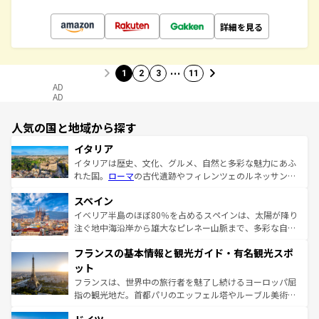
詳細を見る
…
1
2
3
11
AD
AD
人気の国と地域から探す
イタリア
イタリアは歴史、文化、グルメ、自然と多彩な魅力にあふ
れた国。
ローマ
の古代遺跡やフィレンツェのルネッサンス
美術、ヴェネツィアの運河など、歴史あるスポットはもち
スペイン
ろん、トスカーナの美しい田園風景やアマルフィ海岸の絶
景など、自然景観も見逃せない。観光の合間には、本場の
イベリア半島のほぼ80％を占めるスペインは、太陽が降り
ピザやパスタなど、絶品のイタリア料理を堪能することも
注ぐ地中海沿岸から雄大なピレネー山脈まで、多彩な自然
できる。朝目覚めてから夜眠るまで、すべての瞬間を楽し
と文化が詰まったヨーロッパ屈指の旅行先だ。多様な地域
フランスの基本情報と観光ガイド・有名観光スポ
ませてくれるイタリアで、忘れられない旅をしてみよう！
文化が根付くこの国では、情熱的なフラメンコ、熱気あふ
なお、新着のイタリア情報は
コンテンツ一覧
を参照してほ
れる闘牛、そして美味しいタパスが生活の一部となってい
ット
しい。
る。首都マドリードの洗練された雰囲気や、バルセロナの
フランスは、世界中の旅行者を魅了し続けるヨーロッパ屈
アートに溢れた街角から、地方では古代ローマ遺跡や中世
指の観光地だ。首都パリのエッフェル塔やルーブル美術館
の城塞都市、穏やかなビーチリゾートまで多彩な表情を見
といった象徴的なスポットから、田舎町の古風な美しさま
せる。地方によって風土や気候が異なるスペインはその個