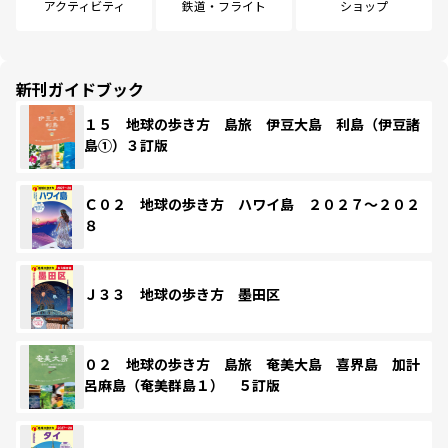
アクティビティ
鉄道・フライト
ショップ
新刊ガイドブック
１５ 地球の歩き方 島旅 伊豆大島 利島（伊豆諸
島①）３訂版
Ｃ０２ 地球の歩き方 ハワイ島 ２０２７～２０２
８
Ｊ３３ 地球の歩き方 墨田区
０２ 地球の歩き方 島旅 奄美大島 喜界島 加計
呂麻島（奄美群島１） ５訂版