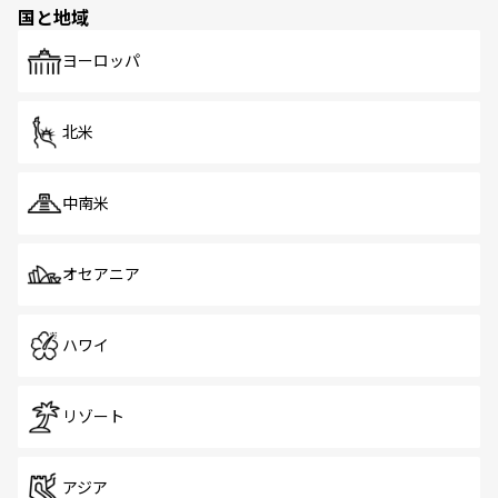
国と地域
発見がある。さらに、治安のよさや充実した公共交通機関
も、旅行者にとっては魅力的なポイント。グルメも豊富
で、ホーカーズは地元の風情を楽しめる外せないスポット
ヨーロッパ
だ。訪れる人を飽きさせないシンガポールで、多様な魅力
を体感しよう。 なお、新着のシンガポール情報は
コンテン
ツ一覧
を参照してほしい。
北米
中南米
オセアニア
ハワイ
リゾート
アジア