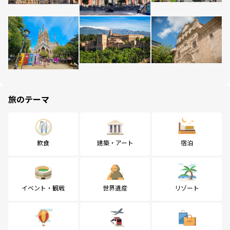
旅のテーマ
飲食
建築・アート
宿泊
イベント・観戦
世界遺産
リゾート