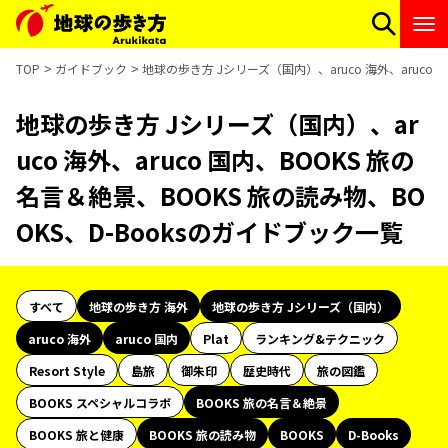
TOP
ガイドブック
地球の歩き方 Jシリーズ（国内）、aruco 海外、aruco 
地球の歩き方 Jシリーズ（国内）、ar
uco 海外、aruco 国内、BOOKS 旅の
名言＆絶景、BOOKS 旅の読み物、BO
OKS、D-Booksのガイドブック一覧
すべて
地球の歩き方 海外
地球の歩き方 Jシリーズ（国内）
aruco 海外
aruco 国内
Plat
ランキング&テクニック
Resort Style
島旅
御朱印
歴史時代
旅の図鑑
BOOKS スペシャルコラボ
BOOKS 旅の名言＆絶景
BOOKS 旅と健康
BOOKS 旅の読み物
BOOKS
D-Books