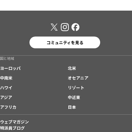
コミュニティを見る
国と地域
ヨーロッパ
北米
中南米
オセアニア
ハワイ
リゾート
アジア
中近東
アフリカ
日本
ウェブマガジン
特派員ブログ