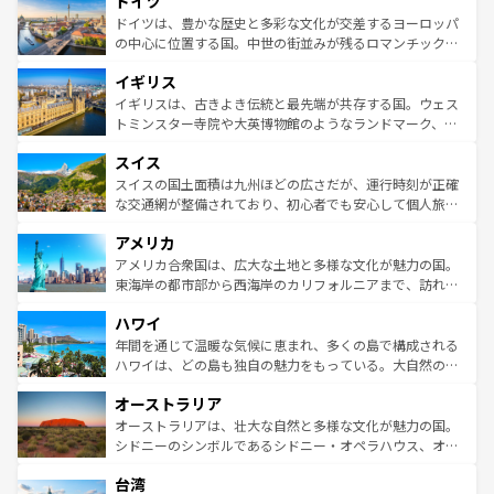
ドイツ
で、幅広い魅力が詰まっている。華麗な宮殿、歴史的な大
性で訪れる人を魅了する。 なお、新着のスペイン情報は
コ
聖堂、美しいビーチ、そして豊かな自然が、訪れる者を心
ドイツは、豊かな歴史と多彩な文化が交差するヨーロッパ
ンテンツ一覧
を参照してほしい。
から魅了する。また、フランスは美食の国としても知ら
の中心に位置する国。中世の街並みが残るロマンチック街
れ、フランス料理はユネスコ無形文化遺産にも登録されて
道から、未来を先取りするようなモダンな都市まで多様な
イギリス
いる。シャンパンの発祥地であるランス、プロヴァンスの
顔を持つこの国は、どこを歩いても飽きることがない。ベ
香り高いラベンダー畑など、多彩な楽しみ方が可能だ。さ
ルリンの文化的活気、バイエルン州のアルプスの絶景、そ
イギリスは、古きよき伝統と最先端が共存する国。ウェス
らに、パリ以外の地域にも魅力が溢れており、どの街角に
してライン川沿いのワイン畑といった風景は必見。ビール
トミンスター寺院や大英博物館のようなランドマーク、歴
も豊かな歴史と文化が息づいている。パリ以外の個性あふ
とソーセージを味わいながら地元の人と過ごす楽しい時間
史ある大学都市、美しい丘陵地帯や牧歌的な風景など、エ
れる地方に足を運ぶとそれぞれで全く異なる文化を体験で
スイス
は、お酒好きな人にはぜひ体験してほしい。 なお、新着の
リアごとに異なる魅力がある。また、優雅なアフタヌーン
きるだろう。 なお、新着のフランス情報は
コンテンツ一覧
ドイツ情報は
コンテンツ一覧
を参照してほしい。
ティー、ビール好きにはたまらない英国パブ、サッカー観
スイスの国土面積は九州ほどの広さだが、運行時刻が正確
を参照してほしい。
戦など、本場だからこそできる体験も豊富。イギリスを旅
な交通網が整備されており、初心者でも安心して個人旅行
して楽しみつくそう。 なお、新着のイギリス情報は
コンテ
を楽しめる。日本同様に時刻表どおりの旅が可能だ。中世
アメリカ
ンツ一覧
を参照してほしい。
の建物がそのまま残る町や、スイスならではのユニークな
博物館もあり、アルプス観光だけでなく町歩きも満喫する
アメリカ合衆国は、広大な土地と多様な文化が魅力の国。
ことができる。国民の所得が高いため物価も高いが、旅行
東海岸の都市部から西海岸のカリフォルニアまで、訪れる
者向けの交通パス提供のサービスもあり、うまく活用すれ
場所ごとに異なる風景と体験が待っている。ニューヨーク
ハワイ
ば市内交通費無料で観光を楽しむこともできる。 なお、新
のような巨大都市は、観光、ショッピング、エンターテイ
着のスイス情報は
コンテンツ一覧
を参照してほしい。
ンメントが詰まった刺激的なスポットだ。一方、アメリカ
年間を通じて温暖な気候に恵まれ、多くの島で構成される
西部には大自然が広がり、グランドキャニオンやイエロー
ハワイは、どの島も独自の魅力をもっている。大自然の神
ストーン国立公園といった絶景が堪能できる。さらに、南
秘を感じたいなら、火山が生み出した壮大な景観を誇るハ
オーストラリア
部のニューオーリンズでは、音楽と美食が融合した独特の
ワイ島は見逃せない。また、定番の観光地といえばオアフ
文化が魅力。旅行者はアメリカの各地域で異なる魅力を楽
島だが、静かな自然を求めるならマウイ島やカウアイ島が
オーストラリアは、壮大な自然と多様な文化が魅力の国。
しみながら、その多様性と豊かな歴史を感じることができ
おすすめ。エメラルドグリーンに輝く海をはじめ、豊かな
シドニーのシンボルであるシドニー・オペラハウス、オー
るだろう。車でのロードトリップや列車の旅も、アメリカ
文化や歴史が息づいている。「アロハスピリット」と呼ば
ストラリア東海岸北部に広がる大サンゴ礁地帯グレートバ
ならではの贅沢な旅のスタイルだ。 なお、新着のアメリカ
台湾
れるおもてなしの心で訪れる人々を迎えてくれるハワイの
リアリーフや大陸中央部にそびえるウルル（エアーズロッ