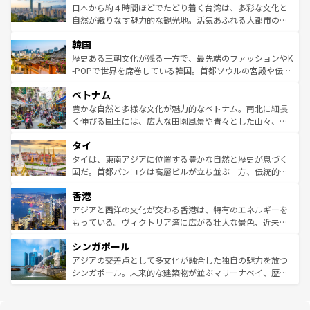
情報は
コンテンツ一覧
を参照してほしい。
人々、おいしいローカルフードやハワイアンミュージッ
ク）、タスマニアの美しい原生林やケアンズの熱帯雨林な
日本から約４時間ほどでたどり着く台湾は、多彩な文化と
ク、伝統的なフラダンスなど、すべてがハワイの魅力を彩
ど、見どころがたくさん。また、カフェやワイン、オージ
自然が織りなす魅力的な観光地。活気あふれる大都市の台
っている。訪れるたびに新しい発見と感動が待っているハ
ービーフなどの食文化も豊かで、美味しいものであふれて
北やノスタルジックな町並みが人気な九份（ジォウフェ
ワイを、存分に味わってほしい。 なお、新着のハワイ情報
韓国
いる。アクティビティも充実しており、サーフィンやダイ
ン）、静ひつな山岳地帯である台湾東部など、都市の喧騒
は
コンテンツ一覧
を参照してほしい。
ビング、ハイキングなど、アウトドア好きにはたまらな
と山間の静けさが共存しており、訪れる人に新しい発見と
歴史ある王朝文化が残る一方で、最先端のファッションやK
い。オーストラリアの多彩な魅力を存分に味わいつくそ
驚きをもたらしてくれる。また、奥深い台湾の食文化も魅
-POPで世界を席巻している韓国。首都ソウルの宮殿や伝統
う。 なお、新着のオーストラリア情報は
コンテンツ一覧
を
力で、夜市などの屋台グルメから高級料理、ヘルシーで美
家屋が並ぶエリアでは韓国の歴史と文化に浸ることがで
参照してほしい。
ベトナム
容にもいいと評判のスイーツなど、バラエティ豊かな料理
き、地方に足を延ばせば四季折々の自然美を楽しむことが
が味わえる。 なお、新着の台湾情報は
コンテンツ一覧
を参
できる。そして、キムチや焼肉、絶品のストリートフード
豊かな自然と多様な文化が魅力的なベトナム。南北に細長
照してほしい。
まで、さまざまな韓国料理が待っている。夜には、韓国な
く伸びる国土には、広大な田園風景や青々とした山々、世
らではのナイトライフも堪能できる。あたたかいホスピタ
界遺産に登録された壮大な自然景観が点在し、都市部では
タイ
リティに包まれながら、韓国の多彩な魅力を心ゆくまで味
急速な発展と共に伝統が息づく。ハノイの古い町並みやホ
わってみてほしい。 なお、新着の韓国情報は
コンテンツ一
ーチミン市のフランス統治時代の建物も、独特の雰囲気を
タイは、東南アジアに位置する豊かな自然と歴史が息づく
覧
を参照してほしい。
醸し出している。また、バラエティの豊かさとおいしさで
国だ。首都バンコクは高層ビルが立ち並ぶ一方、伝統的な
世界中の食通を魅了してやまないベトナム料理も魅力のひ
寺院や市場がいたるところに点在し、古きよき文化と現代
香港
とつ。フォーやバインミー、ベトナムコーヒーなどは、ぜ
の活気が交差している。北部ではチェンマイなどの山岳地
ひ現地で味わいたい。どの地域を訪れてもあたたかい人々
帯で自然と触れ合い、南部ではプーケットやクラビの美し
アジアと西洋の文化が交わる香港は、特有のエネルギーを
が旅行者を迎えてくれるので、きっと忘れられない旅にな
いビーチでリゾート気分を楽しむことができる。タイ料理
もっている。ヴィクトリア湾に広がる壮大な景色、近未来
るはずだ。 なお、新着のベトナム情報は
コンテンツ一覧
を
は世界的に有名で、屋台から高級レストランまで味覚を刺
的なアートスポット、そして歴史と現代が融合した町並
参照してほしい。
シンガポール
激する。気候は一年中温暖で、どの季節にも異なる楽しみ
み、どこを訪れても感動するはず。観光スポットが密集し
が待っている。親しみやすいタイの人々、仏教を中心とし
ており、効率よく見どころを回れるのも魅力。息をのむよ
アジアの交差点として多文化が融合した独自の魅力を放つ
た文化、そして多様な観光資源が、訪れる旅人を魅了し続
うな絶景から文化的な体験まで、香港を存分に楽しみ尽く
シンガポール。未来的な建築物が並ぶマリーナベイ、歴史
ける。 なお、新着のタイ情報は
コンテンツ一覧
を参照して
そう。 なお、新着の香港情報は
コンテンツ一覧
を参照して
と伝統を感じられるエスニックタウン、多数の緑豊かな公
ほしい。
ほしい。
園や自然保護区など、自然が調和した近代的な景観と文化
の多様性あふれるカラフルな町は、どこを歩いても新しい